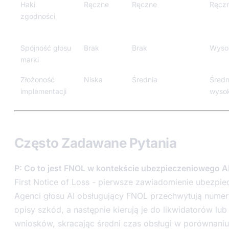
Haki
Ręczne
Ręczne
Ręcz
zgodności
Spójność głosu
Brak
Brak
Wyso
marki
Złożoność
Niska
Średnia
Średn
implementacji
wyso
Często Zadawane Pytania
P: Co to jest FNOL w kontekście ubezpieczeniowego AI
First Notice of Loss - pierwsze zawiadomienie ubezpi
Agenci głosu AI obsługujący FNOL przechwytują numery
opisy szkód, a następnie kierują je do likwidatorów lub
wniosków, skracając średni czas obsługi w porównaniu