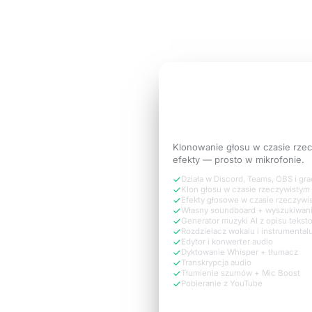
Wypróbuj 3 dni za darmo
3 DNI ZA DARMO
Brzmij jak
wersja si
potrzebuje rozmow
Klonowanie głosu w czasie rze
efekty — prosto w mikrofonie.
Działa w Discord, Teams, OBS i gr
Klon głosu w czasie rzeczywistym
Efekty głosowe w czasie rzeczywi
Własny soundboard + wyszukiwan
Generator muzyki AI z opisu teks
Rozdzielacz wokalu i instrumental
Edytor i konwerter audio
Dyktowanie Whisper + tłumacz
Transkrypcja audio
Tłumienie szumów + Mic Boost
Pobieranie z YouTube