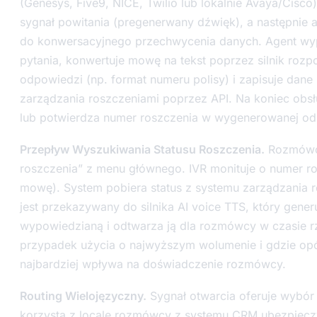
(Genesys, Five9, NICE, Twilio lub lokalnie Avaya/Cisco)
sygnał powitania (pregenerwany dźwięk), a następnie a
do konwersacyjnego przechwycenia danych. Agent wyp
pytania, konwertuje mowę na tekst poprzez silnik roz
odpowiedzi (np. format numeru polisy) i zapisuje dane
zarządzania roszczeniami poprzez API. Na koniec obsług
lub potwierdza numer roszczenia w wygenerowanej od
Przepływ Wyszukiwania Statusu Roszczenia.
Rozmówca
roszczenia” z menu głównego. IVR monituje o numer r
mowę). System pobiera status z systemu zarządzania r
jest przekazywany do silnika AI voice TTS, który gene
wypowiedzianą i odtwarza ją dla rozmówcy w czasie r
przypadek użycia o najwyższym wolumenie i gdzie op
najbardziej wpływa na doświadczenie rozmówcy.
Routing Wielojęzyczny.
Sygnał otwarcia oferuje wybór 
korzysta z locale rozmówcy z systemu CRM ubezpieczy