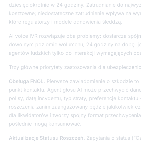
dziesięciokrotnie w 24 godziny. Zatrudnianie do najwy
kosztowne; niedostateczne zatrudnienie wpływa na wyni
które regulatorzy i modele odnowienia śleddzą.
AI voice IVR rozwiązuje oba problemy: dostarcza spójn
dowolnym poziomie wolumenu, 24 godziny na dobę, je
agentów ludzkich tylko do interakcji wymagających oc
Trzy główne priorytety zastosowania dla ubezpieczenio
Obsługa FNOL.
Pierwsze zawiadomienie o szkodzie to 
punkt kontaktu. Agent głosu AI może przechwycić dane
polisy, datę incydentu, typ straty, preferencje kontaktu 
roszczenia zanim zaangażowany będzie jakikolwiek czł
dla likwidatorów i tworzy spójny format przechwyceni
poślednie mogą konsumować.
Aktualizacje Statusu Roszczeń.
Zapytania o status (“C