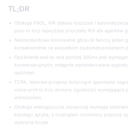
TL;DR
Obsługa FNOL, IVR statusu roszczeń i automatyzacj
polis to trzy najwyższe priorytety ROI dla agentów 
Niestandardowe klonowanie głosu AI tworzy jeden 
konsekwentnie na wszystkich zautomatyzowanych p
Opóźnienie end-to-end poniżej 300ms jest wymagan
konwersacyjnych; wstępnie wyrenderowane sygnały 
opóźnień.
TCPA, stanowe przepisy dotyczące ujawniania nagra
voice-print to trzy domeny zgodności wymagające 
wdrożeniem.
Obsługa wielojęzyczna zazwyczaj wymaga oddzielnyc
każdego języka, z routingiem rozmówcy poprzez sy
wykrycie locale.