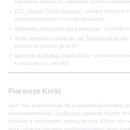
zgłaszania stanowych i standardy ochrony konsum
FCC - Reguły TCPA i Robocall
- bieżące wytyczne F
zautomatyzowanych rozmów głosowych
Wikipedia - Interactive Voice Response
- przegląd arc
Rynek Generatora Głosu AI: Jak Technologia Działa
-
podejść do syntezy głosu AI
Statystyki AI Obsługi Klienta 2026
- porównawcze au
kontaktowych i dane ROI
Pierwsze Kroki
Jeśli Twój zespół buduje lub przebudowuje warstwę gł
ubezpieczeniowego,
VoxBooster
zapewnia lokalny siln
Windows z opóźnieniem syntezy poniżej 300ms, bez 
jądra i obsługą szkolenia niestandardowego głosu mark