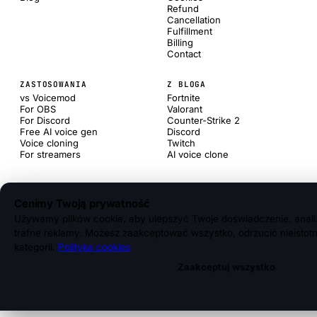
Refund
Cancellation
Fulfillment
Billing
Contact
ZASTOSOWANIA
Z BLOGA
vs Voicemod
Fortnite
For OBS
Valorant
For Discord
Counter-Strike 2
Free AI voice gen
Discord
Voice cloning
Twitch
For streamers
AI voice clone
Cenimy Twoją prywatność
Używamy plików cookie, aby ulepszyć Twoje doświadczenie, anali
trafne reklamy. Możesz zaakceptować wszystko, odrzucić nieistot
kategorii.
Polityka cookies
Zaakceptuj wszystko