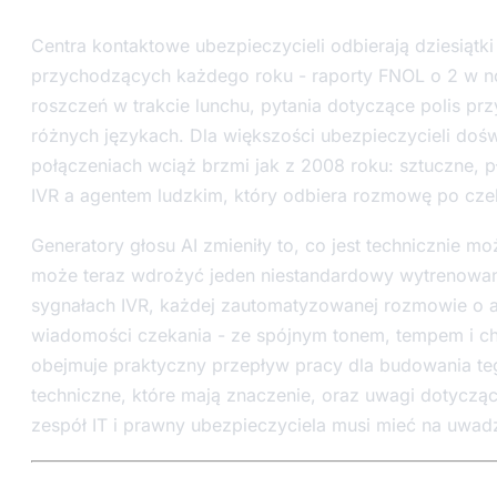
Centra kontaktowe ubezpieczycieli odbierają dziesiątk
przychodzących każdego roku - raporty FNOL o 2 w no
roszczeń w trakcie lunchu, pytania dotyczące polis p
różnych językach. Dla większości ubezpieczycieli doś
połączeniach wciąż brzmi jak z 2008 roku: sztuczne, p
IVR a agentem ludzkim, który odbiera rozmowę po cze
Generatory głosu AI zmieniły to, co jest technicznie m
może teraz wdrożyć jeden niestandardowy wytrenowan
sygnałach IVR, każdej zautomatyzowanej rozmowie o akt
wiadomości czekania - ze spójnym tonem, tempem i ch
obejmuje praktyczny przepływ pracy dla budowania te
techniczne, które mają znaczenie, oraz uwagi dotyczą
zespół IT i prawny ubezpieczyciela musi mieć na uwad