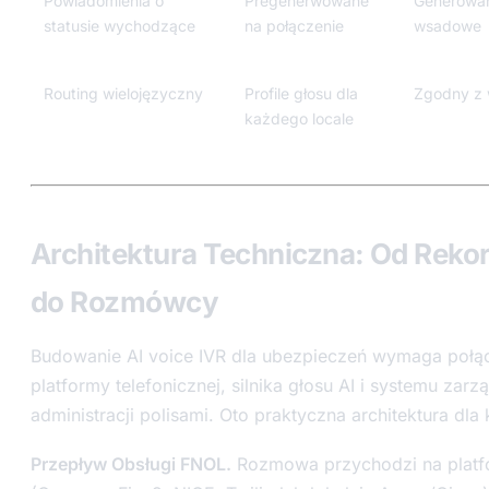
Powiadomienia o
Pregenerwowane
Generowa
statusie wychodzące
na połączenie
wsadowe
Routing wielojęzyczny
Profile głosu dla
Zgodny z 
każdego locale
Architektura Techniczna: Od Reko
do Rozmówcy
Budowanie AI voice IVR dla ubezpieczeń wymaga połą
platformy telefonicznej, silnika głosu AI i systemu zar
administracji polisami. Oto praktyczna architektura d
Przepływ Obsługi FNOL.
Rozmowa przychodzi na platfo