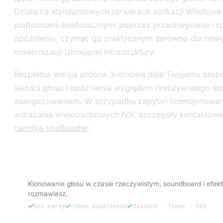
Działa na standardowych serwerach aplikacji Windows 10
platformami telefonicznymi poprzez przechwycenie i ro
opóźnieniu, czyniąc go praktycznym zarówno dla nowyc
modernizacji istniejącej infrastruktury.
Bezpłatna wersja próbna 3-dniowa daje Twojemu zespo
jakości głosu i opóźnienia względem rzeczywistego st
zaangażowaniem. W przypadku zapytań licencjonowan
wdrażania wieloosobowych IVR, szczegóły kontaktowe 
cennika VoxBooster
.
Wypróbuj VoxBooster — 3 dni za darmo.
Klonowanie głosu w czasie rzeczywistym, soundboard i efek
rozmawiasz.
Bez karty
~30ms opóźnienia
Discord · Teams · OBS