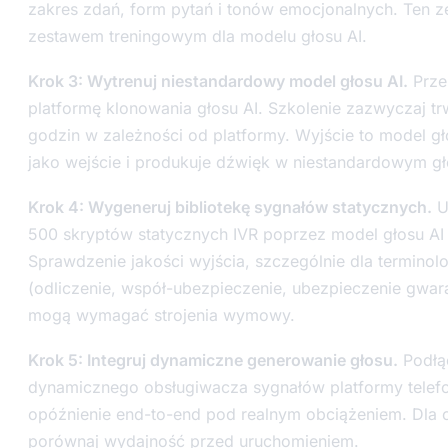
zakres zdań, form pytań i tonów emocjonalnych. Ten ze
zestawem treningowym dla modelu głosu AI.
Krok 3: Wytrenuj niestandardowy model głosu AI.
Prześ
platformę klonowania głosu AI. Szkolenie zazwyczaj tr
godzin w zależności od platformy. Wyjście to model gło
jako wejście i produkuje dźwięk w niestandardowym gło
Krok 4: Wygeneruj bibliotekę sygnałów statycznych.
U
500 skryptów statycznych IVR poprzez model głosu A
Sprawdzenie jakości wyjścia, szczególnie dla terminol
(odliczenie, współ-ubezpieczenie, ubezpieczenie gwara
mogą wymagać strojenia wymowy.
Krok 5: Integruj dynamiczne generowanie głosu.
Podłąc
dynamicznego obsługiwacza sygnałów platformy telefon
opóźnienie end-to-end pod realnym obciążeniem. Dla 
porównaj wydajność przed uruchomieniem.