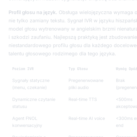
Profil głosu na język.
Obsługa wielojęzyczna wymaga odd
nie tylko zamiany tekstu. Sygnał IVR w języku hiszpa
model głosu wytrenowany w angielskim brzmi nienatura
i szkodzi zaufaniu. Najlepszą praktyką jest zbudowani
niestandardowego profilu głosu dla każdego docelowe
talentu głosowego rodzimego dla tego języka.
Poziom IVR
Typ Głosu
Wymóg Opó
Sygnały statyczne
Pregenerwowane
Brak
(menu, czekanie)
pliki audio
(pregene
Dynamiczne czytanie
Real-time TTS
<500ms
statusu
akceptowa
Agent FNOL
Real-time AI voice
<300ms e
konwersacyjny
end