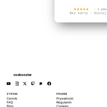
Wypróbuj za 
4.9
· 2 400
Bez karty · Anuluj
voxbooster
STRONA
PRAWNE
Cennik
Prywatność
FAQ
Regulamin
Blog
Cookies