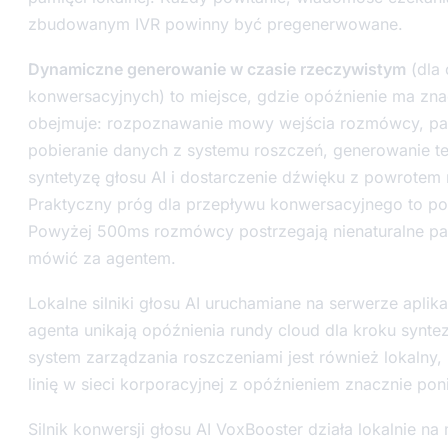
zbudowanym IVR powinny być pregenerwowane.
Dynamiczne generowanie w czasie rzeczywistym
(dla 
konwersacyjnych) to miejsce, gdzie opóźnienie ma zna
obejmuje: rozpoznawanie mowy wejścia rozmówcy, pa
pobieranie danych z systemu roszczeń, generowanie t
syntetyzę głosu AI i dostarczenie dźwięku z powrotem 
Praktyczny próg dla przepływu konwersacyjnego to po
Powyżej 500ms rozmówcy postrzegają nienaturalne pau
mówić za agentem.
Lokalne silniki głosu AI uruchamiane na serwerze aplikac
agenta unikają opóźnienia rundy cloud dla kroku synte
system zarządzania roszczeniami jest również lokalny,
linię w sieci korporacyjnej z opóźnieniem znacznie po
Silnik konwersji głosu AI VoxBooster działa lokalnie 