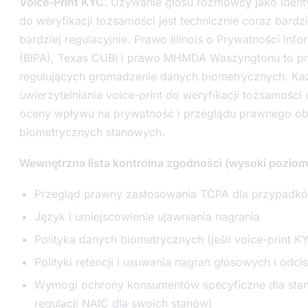
Voice-Print KYC.
Używanie głosu rozmówcy jako ident
do weryfikacji tożsamości jest technicznie coraz bardz
bardziej regulacyjnie. Prawo Illinois o Prywatności Inf
(BIPA), Texas CUBI i prawo MHMDA Waszyngtonu to p
regulujących gromadzenie danych biometrycznych. Ka
uwierzytelniania voice-print do weryfikacji tożsamoś
oceny wpływu na prywatność i przeglądu prawnego o
biometrycznych stanowych.
Wewnętrzna lista kontrolna zgodności (wysoki poziom
Przegląd prawny zastosowania TCPA dla przypadk
Język i umiejscowienie ujawniania nagrania
Polityka danych biometrycznych (jeśli voice-print KY
Polityki retencji i usuwania nagrań głosowych i odc
Wymogi ochrony konsumentów specyficzne dla sta
regulacji NAIC dla swoich stanów)