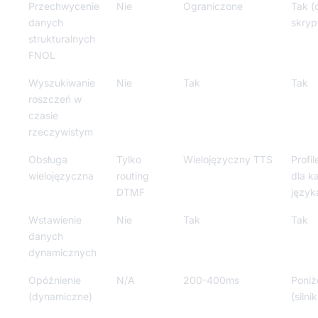
Przechwycenie
Nie
Ograniczone
Tak (
danych
skryp
strukturalnych
FNOL
Wyszukiwanie
Nie
Tak
Tak
roszczeń w
czasie
rzeczywistym
Obsługa
Tylko
Wielojęzyczny TTS
Profil
wielojęzyczna
routing
dla k
DTMF
język
Wstawienie
Nie
Tak
Tak
danych
dynamicznych
Opóźnienie
N/A
200-400ms
Poniż
(dynamiczne)
(silni