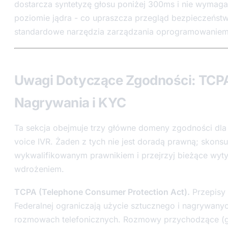
dostarcza syntetyzę głosu poniżej 300ms i nie wymaga
poziomie jądra - co upraszcza przegląd bezpieczeństw
standardowe narzędzia zarządzania oprogramowaniem 
Uwagi Dotyczące Zgodności: TCPA
Nagrywania i KYC
Ta sekcja obejmuje trzy główne domeny zgodności dl
voice IVR. Żaden z tych nie jest doradą prawną; skonsul
wykwalifikowanym prawnikiem i przejrzyj bieżące wyt
wdrożeniem.
TCPA (Telephone Consumer Protection Act).
Przepisy 
Federalnej ograniczają użycie sztucznego i nagrywany
rozmowach telefonicznych. Rozmowy przychodzące (