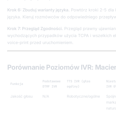
Krok 6: Zbuduj warianty języka.
Powtórz kroki 2-5 dl
języka. Kieruj rozmówców do odpowiedniego przepływ
Krok 7: Przegląd Zgodności.
Przegląd prawny ujawniani
wychodzących przypadków użycia TCPA i wszelkich el
voice-print przed uruchomieniem.
Porównanie Poziomów IVR: Macier
Podstawowe
TTS IVR (głos
Niest
Funkcja
DTMF IVR
ogólny)
IVR G
Jakość głosu
N/A
Robotyczne/ogólne
Spójn
marką
natur