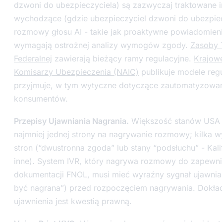
dzwoni do ubezpieczyciela) są zazwyczaj traktowane 
wychodzące (gdzie ubezpieczyciel dzwoni do ubezpi
rozmowy głosu AI - takie jak proaktywne powiadomienia 
wymagają ostrożnej analizy wymogów zgody.
Zasoby 
Federalnej
zawierają bieżący ramy regulacyjne.
Krajow
Komisarzy Ubezpieczenia (NAIC)
publikuje modele regu
przyjmuje, w tym wytyczne dotyczące zautomatyzowan
konsumentów.
Przepisy Ujawniania Nagrania.
Większość stanów USA
najmniej jednej strony na nagrywanie rozmowy; kilka
stron (“dwustronna zgoda” lub stany “podsłuchu” - Kalifor
inne). System IVR, który nagrywa rozmowy do zapewnie
dokumentacji FNOL, musi mieć wyraźny sygnał ujawni
być nagrana”) przed rozpoczęciem nagrywania. Dokład
ujawnienia jest kwestią prawną.