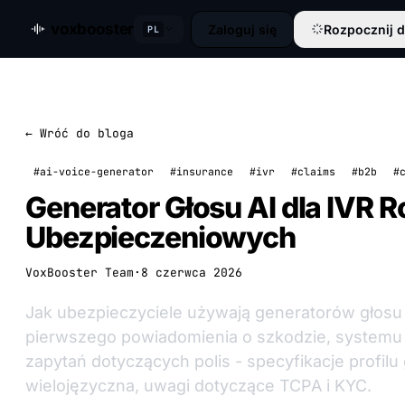
voxbooster
Zaloguj się
Rozpocznij 
PL
← Wróć do bloga
#ai-voice-generator
#insurance
#ivr
#claims
#b2b
#
Generator Głosu AI dla IVR 
Ubezpieczeniowych
VoxBooster Team
·
8 czerwca 2026
Jak ubezpieczyciele używają generatorów głosu 
pierwszego powiadomienia o szkodzie, systemu 
zapytań dotyczących polis - specyfikacje profilu
wielojęzyczna, uwagi dotyczące TCPA i KYC.