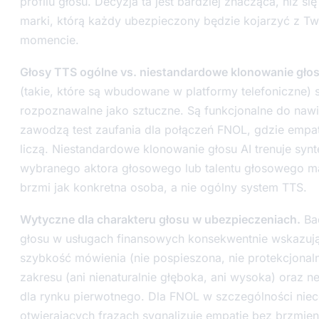
profilu głosu. Decyzja ta jest bardziej znacząca, niż si
marki, którą każdy ubezpieczony będzie kojarzyć z Tw
momencie.
Głosy TTS ogólne vs. niestandardowe klonowanie głos
(takie, które są wbudowane w platformy telefoniczne) 
rozpoznawalne jako sztuczne. Są funkcjonalne do nawi
zawodzą test zaufania dla połączeń FNOL, gdzie empat
liczą. Niestandardowe klonowanie głosu AI trenuje syn
wybranego aktora głosowego lub talentu głosowego mar
brzmi jak konkretna osoba, a nie ogólny system TTS.
Wytyczne dla charakteru głosu w ubezpieczeniach.
Bad
głosu w usługach finansowych konsekwentnie wskazują
szybkość mówienia (nie pospieszona, nie protekcjonaln
zakresu (ani nienaturalnie głęboka, ani wysoka) oraz n
dla rynku pierwotnego. Dla FNOL w szczególności niec
otwierających frazach sygnalizuje empatię bez brzmie