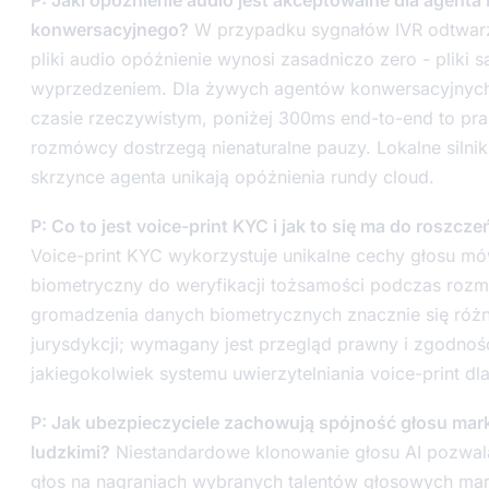
P: Jaki opóźnienie audio jest akceptowalne dla agenta 
konwersacyjnego?
W przypadku sygnałów IVR odtwar
pliki audio opóźnienie wynosi zasadniczo zero - pliki 
wyprzedzeniem. Dla żywych agentów konwersacyjnyc
czasie rzeczywistym, poniżej 300ms end-to-end to pr
rozmówcy dostrzegą nienaturalne pauzy. Lokalne silniki
skrzynce agenta unikają opóźnienia rundy cloud.
P: Co to jest voice-print KYC i jak to się ma do roszc
Voice-print KYC wykorzystuje unikalne cechy głosu mów
biometryczny do weryfikacji tożsamości podczas roz
gromadzenia danych biometrycznych znacznie się różn
jurysdykcji; wymagany jest przegląd prawny i zgodno
jakiegokolwiek systemu uwierzytelniania voice-print d
P: Jak ubezpieczyciele zachowują spójność głosu mark
ludzkimi?
Niestandardowe klonowanie głosu AI pozwal
głos na nagraniach wybranych talentów głosowych mar