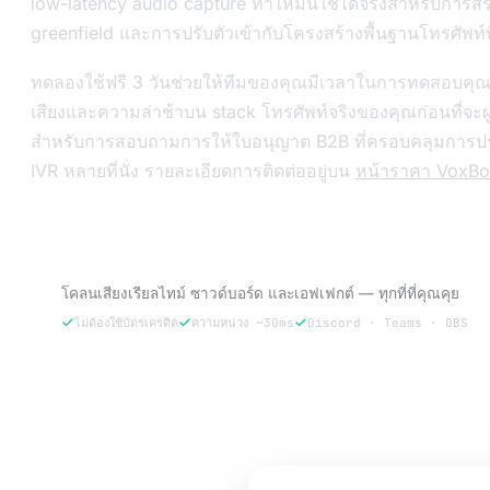
low-latency audio capture ทำให้มันใช้ได้จริงสำหรับการสร
greenfield และการปรับตัวเข้ากับโครงสร้างพื้นฐานโทรศัพท์ที่
ทดลองใช้ฟรี 3 วันช่วยให้ทีมของคุณมีเวลาในการทดสอบคุ
เสียงและความล่าช้าบน stack โทรศัพท์จริงของคุณก่อนที่จะผ
สำหรับการสอบถามการให้ใบอนุญาต B2B ที่ครอบคลุมการปร
IVR หลายที่นั่ง รายละเอียดการติดต่ออยู่บน
หน้าราคา VoxBo
ลอง VoxBooster — ทดลองใช้ฟรี 3 วัน
โคลนเสียงเรียลไทม์ ซาวด์บอร์ด และเอฟเฟกต์ — ทุกที่ที่คุณคุย
ไม่ต้องใช้บัตรเครดิต
ความหน่วง ~30ms
Discord · Teams · OBS
ลองฟรี 3 วัน