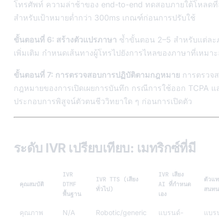
โทรศัพท์ ความล่าช้าของ end-to-end ทดสอบภายใต้โหลดที่
สำหรับเป้าหมายต่ำกว่า 300ms เกณฑ์ก่อนการปรับใช้
ขั้นตอนที่ 6: สร้างตัวแปรภาษา
ซ้ำขั้นตอน 2–5 สำหรับแต่ล
เพิ่มเติม กำหนดเส้นทางผู้โทรไปยังการไหลของภาษาที่เหมา
ขั้นตอนที่ 7: การตรวจสอบการปฏิบัติตามกฎหมาย
การตรวจส
กฎหมายของการเปิดเผยการบันทึก กรณีการใช้ออก TCPA แล
ประกอบการพิสูจน์ตัวตนชีววิทยาใด ๆ ก่อนการเปิดตัว
ระดับ IVR เปรียบเทียบ: เมทริกซ์ที่มี
IVR
IVR เสียง
IVR TTS (เสียง
ตัวแ
คุณสมบัติ
DTMF
AI ที่กำหนด
ทั่วไป)
สนทน
พื้นฐาน
เอง
คุณภาพ
N/A
Robotic/generic
แบรนด์-
แบรน