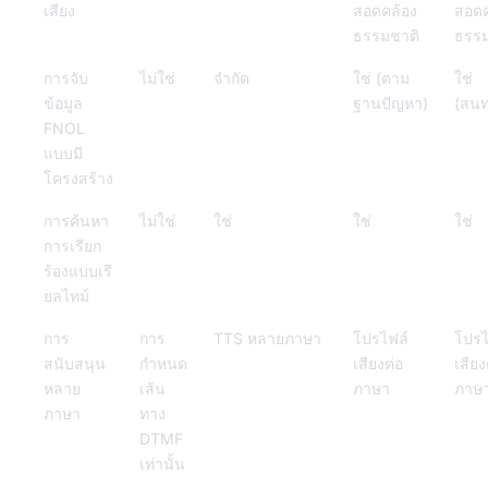
เสียง
สอดคล้อง
สอดค
ธรรมชาติ
ธรรม
การจับ
ไม่ใช่
จำกัด
ใช่ (ตาม
ใช่
ข้อมูล
ฐานปัญหา)
(สน
FNOL
แบบมี
โครงสร้าง
การค้นหา
ไม่ใช่
ใช่
ใช่
ใช่
การเรียก
ร้องแบบเรี
ยลไทม์
การ
การ
TTS หลายภาษา
โปรไฟล์
โปรไ
สนับสนุน
กำหนด
เสียงต่อ
เสียง
หลาย
เส้น
ภาษา
ภาษ
ภาษา
ทาง
DTMF
เท่านั้น