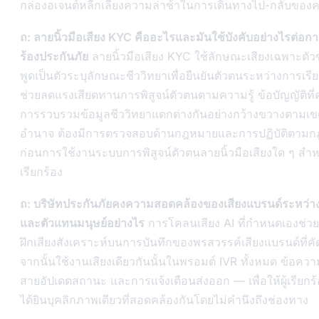
กล่องอเจนต์หลีกเลี่ยงความล่าช้าในการเดินทางไป-กลับของ
ถ: ลายนิ้วมือเสียง KYC คืออะไรและมันใช้บังคับอย่างไรต่อกา
ร้องประกันภัย
ลายนิ้วมือเสียง KYC ใช้ลักษณะเสียงเฉพาะตัวข
พูดเป็นตัวระบุลักษณะชีววิทยาเพื่อยืนยันตัวตนระหว่างการเรี
ช่วยลดแรงเสียดทานการพิสูจน์ตัวตนตามความรู้ ข้อบัญญัติที
การรวบรวมข้อมูลชีววิทยาแตกต่างกันอย่างกว้างขวางตามเข
อำนาจ ต้องมีการตรวจสอบด้านกฎหมายและการปฏิบัติตาม
ก่อนการใช้งานระบบการพิสูจน์ตัวตนลายนิ้วมือเสียงใด ๆ สำหรั
เรียกร้อง
ถ: บริษัทประกันภัยคงความสอดคล้องของเสียงแบรนด์ระหว่า
และตัวแทนมนุษย์อย่างไร
การโคลนเสียง AI ที่กำหนดเองช่วย
ฝึกเสียงสังเคราะห์บนการบันทึกของพรสวรรค์เสียงแบรนด์ที่คั
จากนั้นใช้งานเสียงเดียวกันนั้นในพรอมต์ IVR ทั้งหมด ข้อคว
สายอัปเดตสถานะ และการแจ้งเตือนส่งออก — เพื่อให้ผู้เรียกร
ได้ยินบุคลิกภาพเดียวที่สอดคล้องกันโดยไม่คำนึงถึงช่องทาง