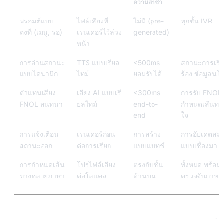
ความล่าช้า
พรอมต์แบบ
ไฟล์เสียงที่
ไม่มี (pre-
ทุกชั้น IVR
คงที่ (เมนู, รอ)
เรนเดอร์ไว้ล่วง
generated)
หน้า
การอ่านสถานะ
TTS แบบเรียล
<500ms
สถานะการเร
แบบไดนามิก
ไทม์
ยอมรับได้
ร้อง ข้อมูล
ตัวแทนเสียง
เสียง AI แบบเรี
<300ms
การรับ FNOL
FNOL สนทนา
ยลไทม์
end-to-
กำหนดเส้น
end
ใจ
การแจ้งเตือน
เรนเดอร์ก่อน
การสร้าง
การอัปเดตส
สถานะออก
ต่อการเรียก
แบบแบทช์
แบบเชื่องมา
การกำหนดเส้น
โปรไฟล์เสียง
ตรงกับชั้น
ทั้งหมด พร้
ทางหลายภาษา
ต่อโลแคล
ด้านบน
ตรวจจับภาษ