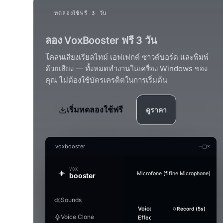
ทดลองใช้ฟรี 3 วัน
ลอง VoxBooster ฟรี 3 วัน
โคลนเสียงเรียลไทม์ เอฟเฟกต์ ซาวด์บอร์ด และพิมพ์
ด้วยเสียง — ทั้งหมดทำงานในเครื่อง Windows ของ
คุณ ไม่ต้องใช้บัตรเครดิตในการเริ่มต้น
เริ่มทดลองใช้ฟรี
ดูราคา
—
□
×
voxbooster
VOX
Microfone (fifine Microphone)
booster
Sounds
Generate an audio file in th
Audio Studio
Music Studio AI
Mic Boost
Voice
Strength
Overview
Soundboard
Voice
Whisper
Suppression
Sound
+ Add Sound
Record (5s)
Record (5s)
Test mic
Convert a clip offline (without the real-
AI audio tools — everything runs on yo
Create songs from scratch out of a tex
Adjust your mic directly — works in any
Voice Clone
Clone
Effects
Model
plays
Gentle
PC
games), with or without a voice effect.
Stop ·
LAUNCHES