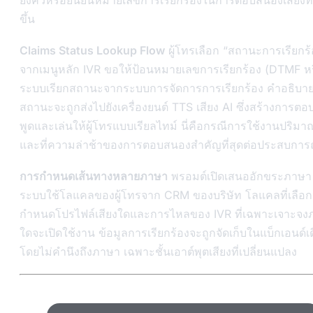
ยังคิวหรือยืนยันหมายเลขการเรียกร้องในการตอบสนองเสียงที่
ขึ้น
Claims Status Lookup Flow
ผู้โทรเลือก “สถานะการเรียกร้
จากเมนูหลัก IVR ขอให้ป้อนหมายเลขการเรียกร้อง (DTMF หร
ระบบเรียกสถานะจากระบบการจัดการการเรียกร้อง คำอธิบา
สถานะจะถูกส่งไปยังเครื่องยนต์ TTS เสียง AI ซึ่งสร้างการต
พูดและเล่นให้ผู้โทรแบบเรียลไทม์ นี่คือกรณีการใช้งานปริมาณ
และที่ความล่าช้าของการตอบสนองสำคัญที่สุดต่อประสบการณ
การกำหนดเส้นทางหลายภาษา
พรอมต์เปิดเสนออักขระภาษา 
ระบบใช้โลแคลของผู้โทรจาก CRM ของบริษัท โลแคลที่เลือ
กำหนดโปรไฟล์เสียงใดและการไหลของ IVR ที่เฉพาะเจาะจง
ใดจะเปิดใช้งาน ข้อมูลการเรียกร้องจะถูกจัดเก็บในแบ็กเอนด์เ
โดยไม่คำนึงถึงภาษา เฉพาะชั้นเอาต์พุตเสียงที่เปลี่ยนแปลง