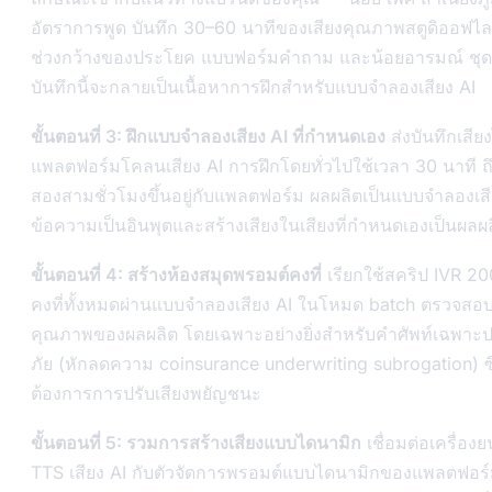
อัตราการพูด บันทึก 30–60 นาทีของเสียงคุณภาพสตูดิออฟไล
ช่วงกว้างของประโยค แบบฟอร์มคำถาม และน้อยอารมณ์ ชุ
บันทึกนี้จะกลายเป็นเนื้อหาการฝึกสำหรับแบบจำลองเสียง AI
ขั้นตอนที่ 3: ฝึกแบบจำลองเสียง AI ที่กำหนดเอง
ส่งบันทึกเสีย
แพลตฟอร์มโคลนเสียง AI การฝึกโดยทั่วไปใช้เวลา 30 นาที ถ
สองสามชั่วโมงขึ้นอยู่กับแพลตฟอร์ม ผลผลิตเป็นแบบจำลองเสีย
ข้อความเป็นอินพุตและสร้างเสียงในเสียงที่กำหนดเองเป็นผลผ
ขั้นตอนที่ 4: สร้างห้องสมุดพรอมต์คงที่
เรียกใช้สคริป IVR 2
คงที่ทั้งหมดผ่านแบบจำลองเสียง AI ในโหมด batch ตรวจสอ
คุณภาพของผลผลิต โดยเฉพาะอย่างยิ่งสำหรับคำศัพท์เฉพาะป
ภัย (หักลดความ coinsurance underwriting subrogation) ซ
ต้องการการปรับเสียงพยัญชนะ
ขั้นตอนที่ 5: รวมการสร้างเสียงแบบไดนามิก
เชื่อมต่อเครื่องย
TTS เสียง AI กับตัวจัดการพรอมต์แบบไดนามิกของแพลตฟอร