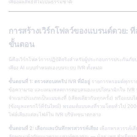
เสียงผลลัพธ์ที่ไม่เป็นธรรมชาติ
การสร้างเวิร์กโฟลว์ของแบรนด์ดวย: ที
ขั้นตอน
นี่คือเวิร์กโฟลว์การปฏิบัติจริงสำหรับผู้ประกอบการประกันภัยป
เสียง AI แบบกำหนดเองบนระบบ IVR ทั้งหมด
ขั้นตอนที่ 1: ตรวจสอบสคริป IVR ที่มีอยู่
รายการพรอมต์ทุกรา
ข้อความรอ และเทมเพลตการตอบสนองแบบไดนามิกใน IVR ปั
จำแนกประเภทเป็นแบบคงที่ (เสียงเดียวกันทุกครั้ง) หรือแบบ
(ข้อมูลแทรกไว้ที่รันไทม์) พรอมต์แบบคงที่รวมโดยทั่วไป 20
ไฟล์เสียงแต่ละไฟล์ใน IVR บริษัทขนาดกลาง
ขั้นตอนที่ 2: เลือกและบันทึกพรสวรรค์เสียง
เลือกพรสวรรค์เสียง
ลักษณะเข้ากับแนวทางแบรนด์ของคุณ — น้อย เพศ สำเนียงภู