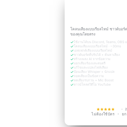
ทดลองใช้ฟรี 3 วัน
ฟังดูเหมือน
เวอร์ชันขอ
ต้องการ
โคลนเสียงแบบเรียลไทม์ ซาวด์บอร์
ของคุณโดยตรง
ใช้งานได้บน Discord, Teams, OBS 
โคลนเสียงแบบเรียลไทม์ · ~30ms
เอฟเฟกต์เสียงแบบเรียลไทม์
ซาวด์บอร์ดที่ปรับได้ + ค้นหาเสียง
สร้างเพลง AI จากข้อความ
แยกเสียงร้องและดนตรี
แก้ไขและแปลงไฟล์เสียง
ป้อนเสียง Whisper + นักแปล
ถอดเสียงเป็นข้อความ
ลดเสียงรบกวน + Mic Boost
ดาวน์โหลดวิดีโอ YouTube
ทดลองใช้ฟรีตอ
4.9
· 2
ไม่ต้องใช้บัตร · ยกเล