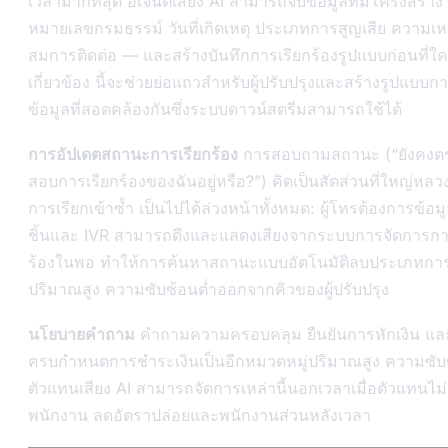
เวลามากที่สุด อเจนต์เสียง AI สามารถจับข้อมูลที่มีโครงสร้า
หมายเลขกรมธรรม์ วันที่เกิดเหตุ ประเภทการสูญเสีย ความเ
สมการติดต่อ — และสร้างบันทึกการเรียกร้องรูปแบบก่อนที่ใ
เกี่ยวข้อง นี้จะช่วยย่อแถวสำหรับผู้ปรับปรุงและสร้างรูปแบบกา
ข้อมูลที่สอดคล้องกันซึ่งระบบดาวน์สตรีมสามารถใช้ได้
การอัปเดตสถานะการเรียกร้อง
การสอบถามสถานะ (“ยังคงต
สอบการเรียกร้องของฉันอยู่หรือ?”) คิดเป็นสัดส่วนที่ใหญ่หล
การเรียกเข้าซ้ำ เป็นไปได้ล่วงหน้าทั้งหมด: ผู้โทรต้องการข้อมู
ชิ้นและ IVR สามารถดึงและแสดงเสียงจากระบบการจัดการกา
ร้องในพอ ทำให้การค้นหาสถานะแบบอัตโนมัติลบประเภทการ
ปริมาณสูง ความซับซ้อนต่ำออกจากคิวของผู้ปรับปรุง
นโยบายคำถาม
คำถามความครอบคลุม ยืนยันการหักเงิน แล
ครบกำหนดการชำระเงินเป็นอีกหมวดหมู่ปริมาณสูง ความซับ
ตัวแทนเสียง AI สามารถจัดการเหล่านี้นอกเวลาเมื่อตัวแทนไม่
พนักงาน ลดอัตราปล่อยและพนักงานส่วนหลังเวลา