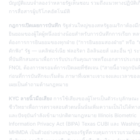
บัญญัติแบบจำลองว่าหลายรัฐเห็นชอบ รวมถึงแนวทางปฏิบัติเกี
การสื่อสารผู้บริโภคอัตโนมัติ
กฎการเปิดเผยการบันทึก
รัฐส่วนใหญ่ของสหรัฐอเมริกาต้องมี
ยินยอมของผู้ใดผู้หนึ่งอย่างน้อยสำหรับการบันทึกการเรียก ห
ต้องการการยินยอมของทุกฝ่าย (“การยินยอมสองฝ่าย” หรือ 
ดักฟัง” รัฐ — แคลิฟอร์เนีย ฟลอริดา อิลลินอยส์ และอื่น ๆ) ร
ที่บันทึกสนทนาเพื่อการรับประกันคุณภาพหรือเอกสารประกอ
FNOL ต้องการพรอมต์การเปิดเผยที่ชัดเจน (“สายนี้อาจถูกบันท
ก่อนที่การบันทึกจะเริ่มต้น ภาษาที่เฉพาะเจาะจงและเวลาของ
เผยเป็นคำถามด้านกฎหมาย
KYC ลายนิ้วมือเสียง
การใช้เสียงของผู้โทรเป็นตัวระบุลักษณะ
ชีววิทยาเพื่อการตรวจสอบตัวตนนั้นนั่นเพิ่มความเป็นไปได้ทา
และปัจจุบันกำลังเข้ามาปกติตามกฎหมาย Illinois Biometric
Information Privacy Act (BIPA) Texas CUBI และ Washin
MHMDA เป็นตัวอย่างของกฎของรัฐที่ควบคุมการรวบรวมข้อม