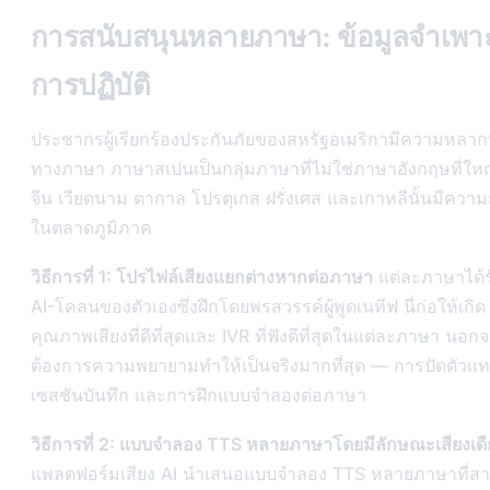
การสนับสนุนหลายภาษา: ข้อมูลจำเพา
การปฏิบัติ
ประชากรผู้เรียกร้องประกันภัยของสหรัฐอเมริกามีความหลา
ทางภาษา ภาษาสเปนเป็นกลุ่มภาษาที่ไม่ใช่ภาษาอังกฤษที่ใหญ่
จีน เวียดนาม ตากาล โปรตุเกส ฝรั่งเศส และเกาหลีนั้นมีควา
ในตลาดภูมิภาค
วิธีการที่ 1: โปรไฟล์เสียงแยกต่างหากต่อภาษา
แต่ละภาษาได้ร
AI-โคลนของตัวเองซึ่งฝึกโดยพรสวรรค์ผู้พูดเนทีฟ นี่ก่อให้เกิด
คุณภาพเสียงที่ดีที่สุดและ IVR ที่ฟังดีที่สุดในแต่ละภาษา นอกจา
ต้องการความพยายามทำให้เป็นจริงมากที่สุด — การปัดตัวแ
เซสชันบันทึก และการฝึกแบบจำลองต่อภาษา
วิธีการที่ 2: แบบจำลอง TTS หลายภาษาโดยมีลักษณะเสียงเดี
แพลตฟอร์มเสียง AI นำเสนอแบบจำลอง TTS หลายภาษาที่ส