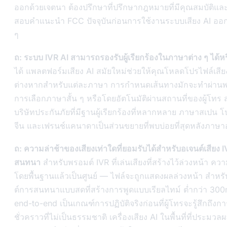
ออกด้วยเจตนา ต้องปรึกษาที่ปรึกษากฎหมายที่มีคุณสมบัติแ
สอบคำแนะนำ FCC ปัจจุบันก่อนการใช้งานระบบเสียง AI ออ
ๆ
ถ: ระบบ IVR AI สามารถรองรับผู้เรียกร้องในภาษาต่าง ๆ ได้หร
ได้ แพลตฟอร์มเสียง AI สมัยใหม่ช่วยให้คุณโหลดโปรไฟล์เสี
ต่างหากสำหรับแต่ละภาษา การกำหนดเส้นทางมักจะทำผ่านพ
การเลือกภาษาสั้น ๆ หรือโดยอัตโนมัติผ่านสถานที่ของผู้โทร 
บริษัทประกันภัยที่มีฐานผู้เรียกร้องที่หลากหลาย ภาษาสเปน โ
จีน และเฟรนช์แคนาดาเป็นส่วนขยายที่พบบ่อยที่สุดหลังภาษา
ถ: ความล่าช้าของเสียงเท่าใดที่ยอมรับได้สำหรับอเจนต์เสียง 
สนทนา
สำหรับพรอมต์ IVR ที่เล่นเสียงที่สร้างไว้ล่วงหน้า ควา
โดยพื้นฐานแล้วเป็นศูนย์ — ไฟล์จะถูกแสดงผลล่วงหน้า สำหร
ต์การสนทนาแบบสดที่สร้างการพูดแบบเรียลไทม์ ต่ำกว่า 30
end-to-end เป็นเกณฑ์การปฏิบัติจริงก่อนที่ผู้โทรจะรู้สึกถึงก
ชั่วคราวที่ไม่เป็นธรรมชาติ เครื่องเสียง AI ในพื้นที่ที่ประมว