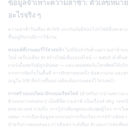
ข้อมูลจำเพาะความล่าช้า: ตัวเลขหมาย
อะไรจริง ๆ
ความล่าช้าในเสียง AI IVR ประกันภัยมีสองโปรไฟล์ที่แตกต่า
ขึ้นอยู่กับกรณีการใช้งาน
พรอมต์ที่เรนเดอร์ไว้ล่วงหน้า
ไม่มีข้อจำกัดด้านความล่าช้าแบ
ไทม์ เครื่องเสียง AI สร้างไฟล์เสียงออฟไลน์ — batch ค่ำคืนห
เกอร์เมื่อสคริปต์ถูกอัปเดต — และแพลตฟอร์มโทรศัพท์ให้บริ
จากการจัดเก็บในพื้นที่ การทักทายทุกครั้ง ข้อความรอ และพ
เมนูใน IVR ที่สร้างขึ้นอย่างดีจะต้องเรนเดอร์ไว้ล่วงหน้า
การสร้างแบบไดนามิกแบบเรียลไทม์
(สำหรับการอ่านสถานะ
ตัวแทนการสนทนา) เป็นที่ที่ความล่าช้าเป็นเรื่องสำคัญ วงจรป
end-to-end รวมถึง: การรู้จำเสียงพูดของอินพุตผู้โทร การวิเ
เจตนา การเรียกข้อมูลจากระบบการเรียกร้อง การสร้างข้อค
สำหรับการตอบสนอง การสังเคราะห์เสียง AI และการส่งเสียง