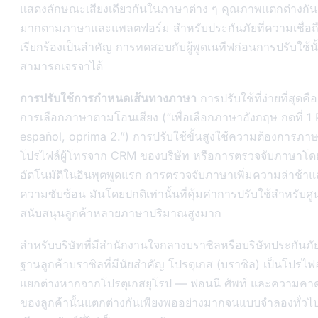
แสดงลักษณะเสียงเดียวกันในภาษาต่าง ๆ คุณภาพแตกต่างกัน
มากตามภาษาและแพลตฟอร์ม สำหรับประกันภัยที่ความเชื่อถื
เรียกร้องเป็นสำคัญ การทดสอบกับผู้พูดเนทีฟก่อนการปรับใช้นั
สามารถเจรจาได้
การปรับใช้การกำหนดเส้นทางภาษา
การปรับใช้ที่ง่ายที่สุดคือ
การเลือกภาษาตามโอนเสียง (“เพื่อเลือกภาษาอังกฤษ กดที่ 1 
español, oprima 2.”) การปรับใช้ขั้นสูงใช้ความต้องการภ
โปรไฟล์ผู้โทรจาก CRM ของบริษัท หรือการตรวจจับภาษาโด
อัตโนมัติในอินพุตพูดแรก การตรวจจับภาษาเพิ่มความล่าช้า
ความซับซ้อน มันโดยปกติเท่านั้นที่คุ้มค่าการปรับใช้สำหรับศูน
สนับสนุนลูกค้าหลายภาษาปริมาณสูงมาก
สำหรับบริษัทที่มีสำนักงานใจกลางบราซิลหรือบริษัทประกันภัยท
ฐานลูกค้าบราซิลที่มีนัยสำคัญ โปรตุเกส (บราซิล) เป็นโปรไ
แยกต่างหากจากโปรตุเกสยุโรป — ฟอนนี ศัพท์ และความคาด
ของลูกค้านั้นแตกต่างกันเพียงพออย่างมากจนแบบจำลองทั่วไป