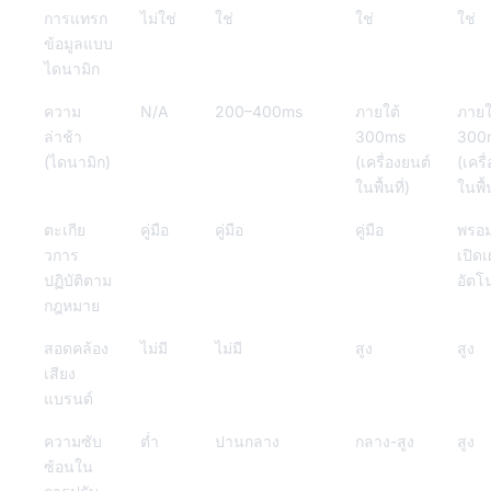
การแทรก
ไม่ใช่
ใช่
ใช่
ใช่
ข้อมูลแบบ
ไดนามิก
ความ
N/A
200–400ms
ภายใต้
ภายใ
ล่าช้า
300ms
300
(ไดนามิก)
(เครื่องยนต์
(เครื
ในพื้นที่)
ในพื้น
ตะเกีย
คู่มือ
คู่มือ
คู่มือ
พรอม
วการ
เปิด
ปฏิบัติตาม
อัตโน
กฎหมาย
สอดคล้อง
ไม่มี
ไม่มี
สูง
สูง
เสียง
แบรนด์
ความซับ
ต่ำ
ปานกลาง
กลาง-สูง
สูง
ซ้อนใน