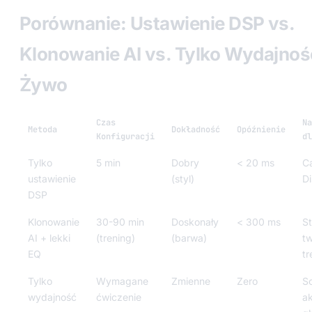
Porównanie: Ustawienie DSP vs.
Klonowanie AI vs. Tylko Wydajnoś
Żywo
Czas
Na
Metoda
Dokładność
Opóźnienie
Konfiguracji
dl
Tylko
5 min
Dobry
< 20 ms
C
ustawienie
(styl)
Di
DSP
Klonowanie
30-90 min
Doskonały
< 300 ms
S
AI + lekki
(trening)
(barwa)
t
EQ
tr
Tylko
Wymagane
Zmienne
Zero
S
wydajność
ćwiczenie
a