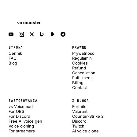
voxbooster
STRONA
PRAWNE
Cennik
Prywatność
FAQ
Regulamin
Blog
Cookies
Refund
Cancellation
Fulfillment
Billing
Contact
ZASTOSOWANIA
Z BLOGA
vs Voicemod
Fortnite
For OBS
Valorant
For Discord
Counter-Strike 2
Free AI voice gen
Discord
Voice cloning
Twitch
For streamers
AI voice clone