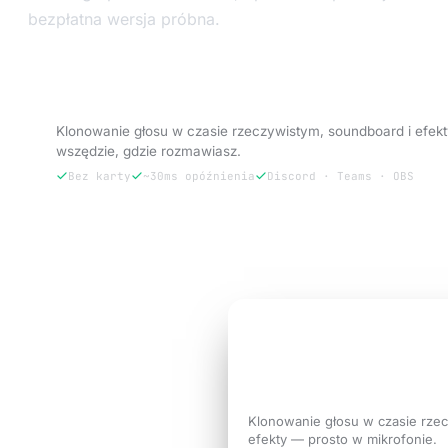
bezpłatna wersja próbna.
Wypróbuj VoxBooster — 3 dni za darmo.
Klonowanie głosu w czasie rzeczywistym, soundboard i efek
wszędzie, gdzie rozmawiasz.
Bez karty
~30ms opóźnienia
Discord · Teams · OBS
Wypróbuj 3 dni za darmo
3 DNI ZA DARMO
Brzmij jak
wersja si
potrzebuje rozmow
Klonowanie głosu w czasie rze
efekty — prosto w mikrofonie.