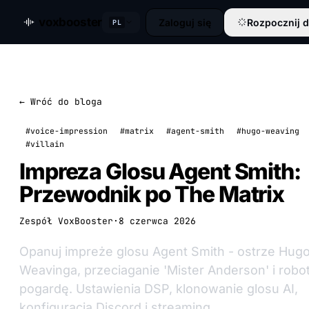
voxbooster
Zaloguj się
Rozpocznij 
PL
← Wróć do bloga
#voice-impression
#matrix
#agent-smith
#hugo-weaving
#villain
Impreza Glosu Agent Smith:
Przewodnik po The Matrix
Zespół VoxBooster
·
8 czerwca 2026
Opanuj impreże glosu Agent Smith - ostrze Hug
Weavinga, przeciaganie 'Mister Anderson' i rob
pogardę. Ustawienia DSP, klonowanie glosu AI,
konfiguracja Discord i streaming.