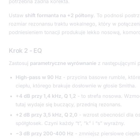
potrzebna żadna korekta.
Ustaw
shift formanta na +2 półtony
. To podnosi postr
rozmiar rezonansu traktu wokalnego, który w połączen
podniesieniem tonacji produkuje lekko nosową, komor
Krok 2 - EQ
Zastosuj
parametryczne wyrównanie
z następującymi 
High-pass w 90 Hz
- przycina basowe rumble, któr
ciepłu, którego brakuje dosłownie w głosie Smitha.
+4 dB przy 1,4 kHz, Q 1,2
- to strefa nosowa. Wzmo
tutaj wydaje się buczący, przednią rezonans.
+2 dB przy 3,5 kHz, Q 2,0
- wzrost obecności dla os
spółgłosek. Czyni każdy “t”, “k” i “s” wyraźny.
−3 dB przy 200-400 Hz
- zmniejsz piersiowe ciepło