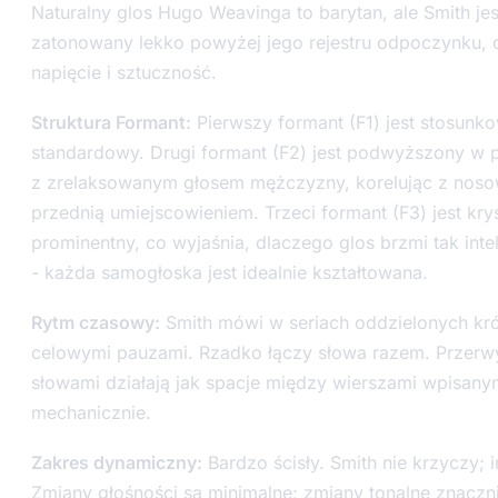
Naturalny glos Hugo Weavinga to barytan, ale Smith jes
zatonowany lekko powyżej jego rejestru odpoczynku, 
napięcie i sztuczność.
Struktura Formant:
Pierwszy formant (F1) jest stosunk
standardowy. Drugi formant (F2) jest podwyższony w 
z zrelaksowanym głosem mężczyzny, korelując z nos
przednią umiejscowieniem. Trzeci formant (F3) jest krys
prominentny, co wyjaśnia, dlaczego glos brzmi tak inte
- każda samogłoska jest idealnie kształtowana.
Rytm czasowy:
Smith mówi w seriach oddzielonych kró
celowymi pauzami. Rzadko łączy słowa razem. Przerw
słowami działają jak spacje między wierszami wpisany
mechanicznie.
Zakres dynamiczny:
Bardzo ścisły. Smith nie krzyczy; 
Zmiany głośności są minimalne; zmiany tonalne znaczni