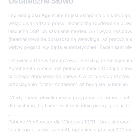
Ostateczne Słowo
Impreza glosu Agent Smith
jest osiągalna dla każdego,
wziąć dwa rodzaje pracy: techniczną (budowanie pra
łańcucha DSP lub szkolenie modelu AI) i wydajnościow
(internalizowanie dostarczania Weavinga, aż precyzja s
wpływ pogardliwy będą automatyczne). Żaden sam nie
Ustawienia DSP w tym przewodniku dają ci funkcjonaln
Agent Smith w mniej niż piętnaście minut. Dodaj klonow
bliższego dopasowania barwy. Ćwicz blokadę szczęki 
przeciaganie ‘Mister Anderson’, aż będą się naturalne.
Wtedy, kiedykolwiek musisz przypomnieć komuś o ich n
dla systemu, będziesz miał dokładnie prawy glos na to.
Pobierz VoxBooster
dla Windows 10/11 - brak sterownik
lokalnego przetwarzania AI, opóźnienie poniżej 300 m