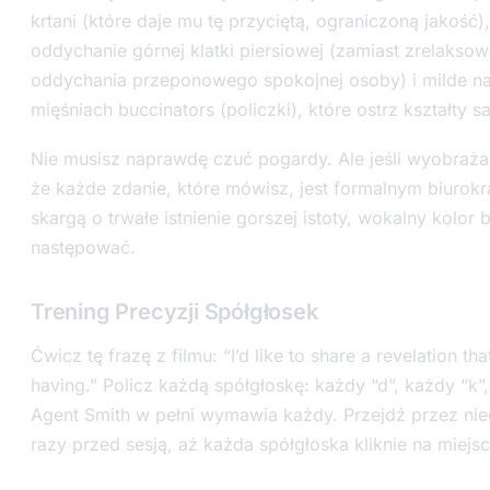
krtani (które daje mu tę przyciętą, ograniczoną jakość),
oddychanie górnej klatki piersiowej (zamiast zrelakso
oddychania przeponowego spokojnej osoby) i milde na
mięśniach buccinators (policzki), które ostrz kształty 
Nie musisz naprawdę czuć pogardy. Ale jeśli wyobraża
że każde zdanie, które mówisz, jest formalnym biurok
skargą o trwałe istnienie gorszej istoty, wokalny kolor 
następować.
Trening Precyzji Spółgłosek
Ćwicz tę frazę z filmu:
“I’d like to share a revelation tha
having.”
Policz każdą spółgłoskę: każdy “d”, każdy “k”,
Agent Smith w pełni wymawia każdy. Przejdź przez nie
razy przed sesją, aż każda spółgłoska kliknie na miejsc