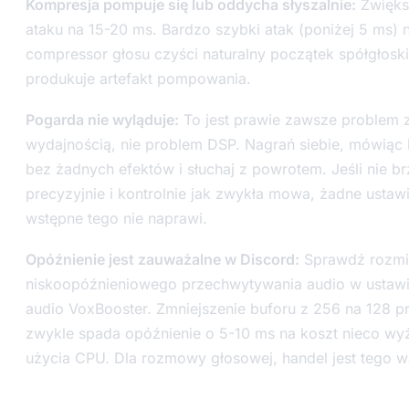
Kompresja pompuje się lub oddycha słyszalnie:
Zwięks
ataku na 15-20 ms. Bardzo szybki atak (poniżej 5 ms) 
compressor głosu czyści naturalny początek spółgłoski
produkuje artefakt pompowania.
Pogarda nie wyląduje:
To jest prawie zawsze problem 
wydajnością, nie problem DSP. Nagrań siebie, mówiąc l
bez żadnych efektów i słuchaj z powrotem. Jeśli nie b
precyzyjnie i kontrolnie jak zwykła mowa, żadne ustaw
wstępne tego nie naprawi.
Opóźnienie jest zauważalne w Discord:
Sprawdź rozmi
niskoopóźnieniowego przechwytywania audio w ustawi
audio VoxBooster. Zmniejszenie buforu z 256 na 128 p
zwykle spada opóźnienie o 5-10 ms na koszt nieco w
użycia CPU. Dla rozmowy głosowej, handel jest tego w