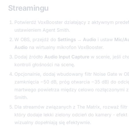
Streamingu
Potwierdź VoxBooster działający z aktywnym pred
ustawieniem Agent Smith.
W OBS, przejdź do
Settings → Audio
i ustaw
Mic/Au
Audio
na wirtualny mikrofon VoxBooster.
Dodaj źródło
Audio Input Capture
w scenie, jeśli ch
kontroli głośności na scenę.
Opcjonalnie, dodaj wbudowany filtr Noise Gate w O
zamknięcia −50 dB, próg otwarcia −35 dB) do odci
martwego powietrza między celowo rozłączonymi z
Smith.
Dla streamów związanych z The Matrix, rozważ filtr
który dodaje lekki zielony odcień do kamery - efekt 
wizualny dopełniają się efektywnie.