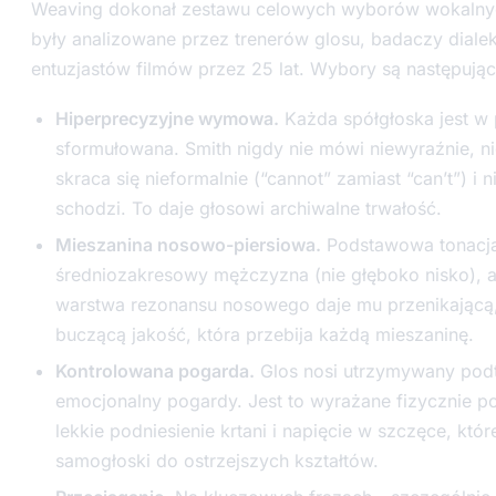
Weaving dokonał zestawu celowych wyborów wokalnyc
były analizowane przez trenerów glosu, badaczy dialek
entuzjastów filmów przez 25 lat. Wybory są następując
Hiperprecyzyjne wymowa.
Każda spółgłoska jest w 
sformułowana. Smith nigdy nie mówi niewyraźnie, ni
skraca się nieformalnie (“cannot” zamiast “can’t”) i n
schodzi. To daje głosowi archiwalne trwałość.
Mieszanina nosowo-piersiowa.
Podstawowa tonacja
średniozakresowy mężczyzna (nie głęboko nisko), 
warstwa rezonansu nosowego daje mu przenikającą
buczącą jakość, która przebija każdą mieszaninę.
Kontrolowana pogarda.
Glos nosi utrzymywany pod
emocjonalny pogardy. Jest to wyrażane fizycznie p
lekkie podniesienie krtani i napięcie w szczęce, któr
samogłoski do ostrzejszych kształtów.