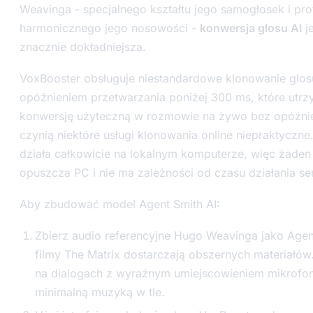
Weavinga - specjalnego kształtu jego samogłosek i prof
harmonicznego jego nosowości -
konwersja glosu AI
je
znacznie dokładniejsza.
VoxBooster obsługuje niestandardowe klonowanie glos
opóźnieniem przetwarzania poniżej 300 ms, które utrz
konwersję użyteczną w rozmowie na żywo bez opóźnie
czynią niektóre usługi klonowania online niepraktyczne
działa całkowicie na lokalnym komputerze, więc żaden 
opuszcza PC i nie ma zależności od czasu działania se
Aby zbudować model Agent Smith AI:
Zbierz audio referencyjne Hugo Weavinga jako Agen
filmy The Matrix dostarczają obszernych materiałów
na dialogach z wyraźnym umiejscowieniem mikrofon
minimalną muzyką w tle.