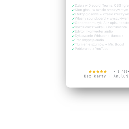
Działa w Discord, Teams, OBS i gr
Klon głosu w czasie rzeczywistym
Efekty głosowe w czasie rzeczywi
Własny soundboard + wyszukiwan
Generator muzyki AI z opisu teks
Rozdzielacz wokalu i instrumental
Edytor i konwerter audio
Dyktowanie Whisper + tłumacz
Transkrypcja audio
Tłumienie szumów + Mic Boost
Pobieranie z YouTube
Wypróbuj za 
4.9
· 2 400
Bez karty · Anuluj