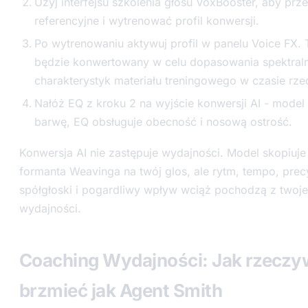
Użyj interfejsu szkolenia głosu VoxBooster, aby prze
referencyjne i wytrenować profil konwersji.
Po wytrenowaniu aktywuj profil w panelu Voice FX. 
będzie konwertowany w celu dopasowania spektral
charakterystyk materiału treningowego w czasie rz
Nałóż EQ z kroku 2 na wyjście konwersji AI - model
barwę, EQ obsługuje obecność i nosową ostrość.
Konwersja AI nie zastępuje wydajności. Model skopiuje 
formanta Weavinga na twój glos, ale rytm, tempo, prec
spółgłoski i pogardliwy wpływ wciąż pochodzą z twoje
wydajności.
Coaching Wydajności: Jak rzeczy
brzmieć jak Agent Smith