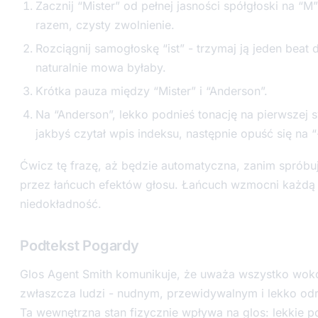
Zacznij “Mister” od pełnej jasności spółgłoski na “M”
razem, czysty zwolnienie.
Rozciągnij samogłoskę “ist” - trzymaj ją jeden beat d
naturalnie mowa byłaby.
Krótka pauza między “Mister” i “Anderson”.
Na “Anderson”, lekko podnieś tonację na pierwszej s
jakbyś czytał wpis indeksu, następnie opuść się na “
Ćwicz tę frazę, aż będzie automatyczna, zanim spróbuj
przez łańcuch efektów głosu. Łańcuch wzmocni każdą
niedokładność.
Podtekst Pogardy
Glos Agent Smith komunikuje, że uważa wszystko wokó
zwłaszcza ludzi - nudnym, przewidywalnym i lekko od
Ta wewnętrzna stan fizycznie wpływa na glos: lekkie p