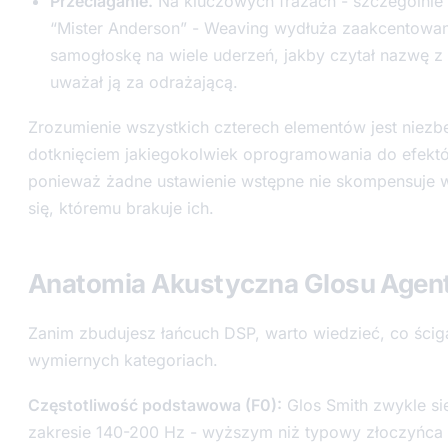
Przeciaganie.
Na kluczowych frazach - szczególnie 
“Mister Anderson” - Weaving wydłuża zaakcentowa
samogłoskę na wiele uderzeń, jakby czytał nazwę z k
uważał ją za odrażającą.
Zrozumienie wszystkich czterech elementów jest niez
dotknięciem jakiegokolwiek oprogramowania do efekt
ponieważ żadne ustawienie wstępne nie skompensuje
się, któremu brakuje ich.
Anatomia Akustyczna Glosu Agen
Zanim zbudujesz łańcuch DSP, warto wiedzieć, co ści
wymiernych kategoriach.
Częstotliwość podstawowa (F0):
Glos Smith zwykle si
zakresie 140-200 Hz - wyższym niż typowy złoczyńca 