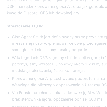
DSP i narzędzi klonowania glosu AI, oraz jak go routo
żywo do Discord, OBS lub dowolnej gry.
Streszczenie TL;DR
Glos Agent Smith jest definiowany przez przycięte s
mieszaninę nosowo-piersiową, celowe przeciaganie
samogłosek i nieustanny tonalny pogardę.
W kategoriach DSP: łagodny shift tonacji w górę (+
półtony), silny wzrost EQ nosowy około 1-2 kHz, su
modulacja pierścienia, ścisła kompresja.
Klonowanie glosu AI przechwytuje podpis formanta
Weavinga dla bliższego dopasowania niż ręczny DS
VoxBooster uruchamia lokalną konwersję AI w Windo
brak sterownika jądra, opóźnienie poniżej 300 ms.
Wyjście kieruje do Discord, OBS lub dowolnej aplika