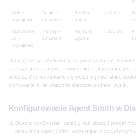
g
DSP +
15 min +
Bardzo
< 20 ms
G
wydajność
ćwiczenie
dobry
ró
Klonowanie
Trening +
Najlepiej
< 300 ms
Pr
AI +
ćwiczenie
ogółem
tr
wydajność
Dla większości użytkowników, począwszy od ustawien
podczas jednoczesnego ćwiczenia dostarczania, jest 
ścieżką. Gdy wydawanie się wciąż się naturalnie, doda
klonowania AI na wierzchu znacznie podnosi wynik.
Konfigurowanie Agent Smith w Di
Otwórz VoxBooster i załaduj (lub zbuduj) predefini
ustawienie Agent Smith, korzystając z powyższych 