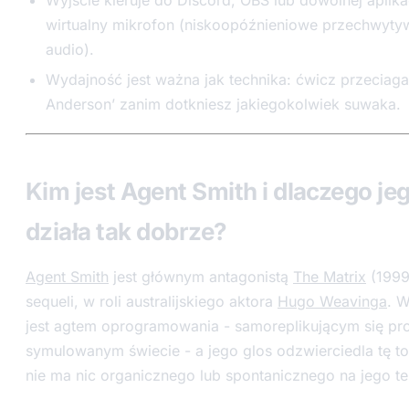
wirtualny mikrofon (niskoopóźnieniowe przechwyty
audio).
Wydajność jest ważna jak technika: ćwicz przeciagan
Anderson’ zanim dotkniesz jakiegokolwiek suwaka.
Kim jest Agent Smith i dlaczego je
działa tak dobrze?
Agent Smith
jest głównym antagonistą
The Matrix
(1999)
sequeli, w roli australijskiego aktora
Hugo Weavinga
. W
jest agtem oprogramowania - samoreplikującym się p
symulowanym świecie - a jego glos odzwierciedla tę t
nie ma nic organicznego lub spontanicznego na jego t