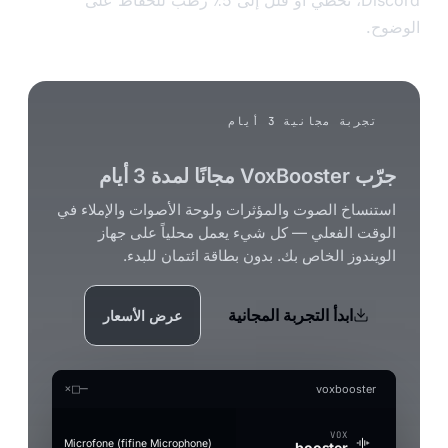
وح.
تجربة مجانية 3 أيام
ب VoxBooster مجانًا لمدة 3 أيام
ستنساخ الصوت والمؤثرات ولوحة الأصوات والإملاء في
لوقت الفعلي — كل شيء يعمل محلياً على جهاز
لويندوز الخاص بك. بدون بطاقة ائتمان للبدء.
ابدأ التجربة المجانية
عرض الأسعار
×
□
—
voxbooster
VOX
connect
Microfone (fifine Microphone)
booster