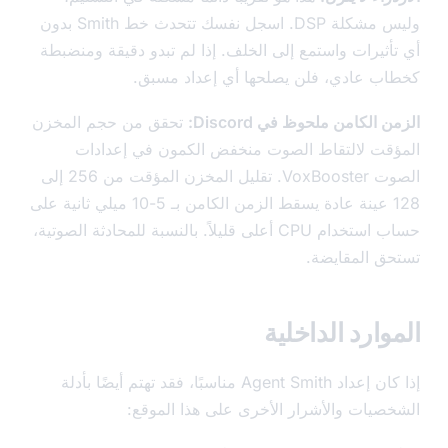
وليس مشكلة DSP. اسجل نفسك تتحدث خط Smith بدون
أثيرات واستمع إلى الخلف. إذا لم تبدو دقيقة ومنضبطة
ب عادي، فلن يصلحها أي إعداد مسبق.
 الكامن ملحوظ في Discord:
تحقق من حجم المخزن
قت لالتقاط الصوت منخفض الكمون في إعدادات
الصوت VoxBooster. تقليل المخزن المؤقت من 256 إلى
128 عينة عادة يسقط الزمن الكامن بـ 5-10 ميلي ثانية على
حساب استخدام CPU أعلى قليلاً. بالنسبة للمحادثة الصوتية،
ق المقايضة.
وارد الداخلية
إذا كان إعداد Agent Smith مناسبًا، فقد تهتم أيضًا بأدلة
صيات والأشرار الأخرى على هذا الموقع: