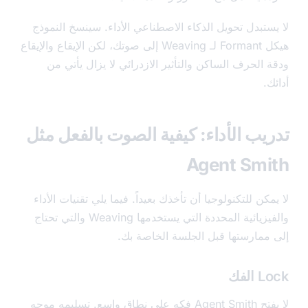
ستبدل تحويل الذكاء الاصطناعي الأداء. سينسخ النموذج
هيكل Formant لـ Weaving إلى صوتك، لكن الإيقاع والإيقاع
 الحرف الساكن والتأثير الازدرائي لا يزال يأتي من
.
يب الأداء: كيفية الصوت بالفعل مثل
Agent Smi
كن للتكنولوجيا أن تأخذك بعيداً. فيما يلي تقنيات الأداء
والفيزيائية المحددة التي يستخدمها Weaving والتي تحتاج
ممارستها قبل الجلسة الخاصة بك.
لفك
لا يفتح Agent Smith فكه على نطاق واسع. تسليمه موجه