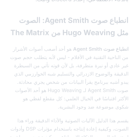
انطباع صوت Agent Smith: الصوت
 The Matrix
صوت Agent Smith
هو أحد أصعب أصوات الأشرار
لناحية التقنية في الأفلام - ليس لأنه يتطلب حجم صوت
عادي أو نبرة متطرفة، بل لأن قوته تأتي من السيطرة
يقة والوضوح الازدرائي والتسليم شبه الخوارزمي الذي
 أشبه ببرنامج يقرأ البيانات من شخص يجري محادثة.
صوت Agent Smith لـ Hugo Weaving هو أحد الأصوات
ثر اقتباسًا في الخيال العلمي: كل مقطع لفظي هو
 موضوعة ضد وجود البشرية.
هذا الدليل الآليات الصوتية والأداء الدقيقة وراء هذا
الصوت، وكيفية إعادة إنتاجه باستخدام مؤثرات DSP وأدوات
ساخ الصوت بالذكاء الاصطناعي، وكيفية توجيهه مباشرة