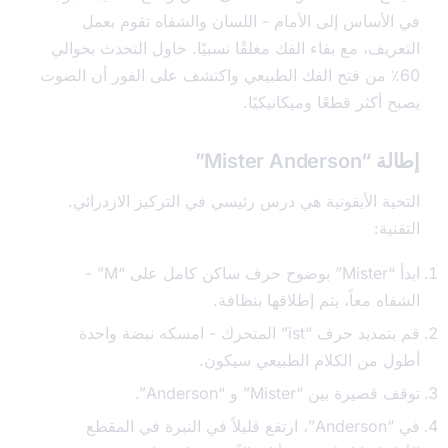
لأساس إلى الأمام - اللسان والشفاه تقوم بعمل
يف، مع بقاء الفك مغلقًا نسبيًا. حاول التحدث بحوالي
60 من فتح الفك الطبيعي واكتشف على الفور أن الصوت
أكثر قطعًا وميكانيكيًا.
Mister Ande”
ية الأيقونية هي درس رئيسي في التركيز الازدرائي.
ية:
ابدأ “Mister” بوضوح حرف ساكن كامل على “M” -
ه معاً، يتم إطلاقها بنظافة.
قم بتمديد حرف “ist” المتحرك - امسكه نبضة واحدة
 من الكلام الطبيعي سيكون.
ة بين “Mister” و “Anderson”.
في “Anderson”، ارتفع قليلاً في النبرة في المقطع