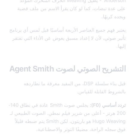
Anderson’ - يطيل Weaving الحرف المتحرك المؤكد
عدة نبضات، كما لو كان يقرأ الاسم من ملف قضية
 كريهًا.
ر فهم جميع العناصر الأربعة أساسيًا قبل لمس أي برنامج
ر صوتي، لأن لا إعداد مسبق يعوض عن الأداء التي تفتقر
ريح الصوتي لصوت Agent Smith
قبل بناء سلسلة DSP، من المفيد معرفة ما تطاردهه
روط القابلة للقياس.
أساسي (F0):
يجلس صوت Smith عادة في نطاق 140-
200 هرتز - أعلى من شرير فيلم نمطي. الصوت الطبيعي لـ
Hugo Weaving هو باريتون، لكن Smith يتم ضبطه قليلاً
سجله الراحة، مضيفًا التوتر والاصطناعية.