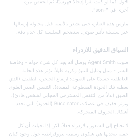
 كما لو كنت تقرأ إدخالاً فهرسيًا، ثم انخفض مرة
في “-son”.
 هذه العبارة حتى تشعر بالأتمتة قبل محاولة إرسالها
سلسلة تأثير صوتي. ستضخم السلسلة كل عدم دقة.
اق الدقيق للازدراء
صوت Agent Smith يوصل أنه يجد كل شيء حوله - وخاصة
 - ممل وقابل للتنبؤ وكريه قليلاً. تؤثر هذه الحالة
طفية جسديًا على الصوت: ارتفاع الحنجرة الطفيف (الذي
ه تلك الجودة المقطوعة المقيدة)، التنفس الصدر العلوي
ق (بدلاً من التنفس المسترخي الحجابي لشخص هادئ)،
وتوتر خفيف في عضلات Buccinator (الخدود) التي تحدد
ل الحروف المتحركة.
تاج إلى الشعور بالازدراء فعلاً. لكن إذا تخيلت أن كل
 تتحدثها هي شكوى رسمية بيروقراطية حول وجود كيان