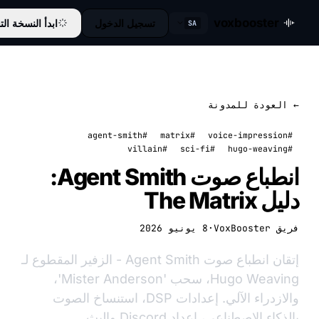
voxbooster
تسجيل الدخول
ابدأ النسخة التجريبية
SA
عودة للمدونة
#agent-smith
#matrix
#villain
#sci-fi
انطباع صوت Agent Smith:
The Matr
VoxB
·
8 يونيو 2026
إتقان انطباع صوت Agent Smith - الزفير المقطوع لـ
Hugo Weaving، سحب 'Mister Anderson'،
والازدراء الآلي. إعدادات DSP، استنساخ الصوت
ء الاصطناعي، إعداد Discord والبث.