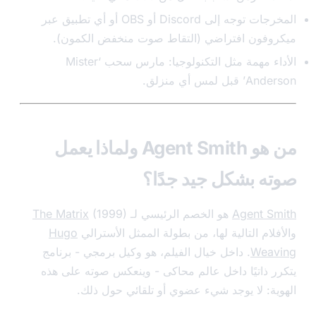
المخرجات توجه إلى Discord أو OBS أو أي تطبيق عبر
وفون افتراضي (التقاط صوت منخفض الكمون).
الأداء مهمة مثل التكنولوجيا: مارس سحب ‘Mister
بل لمس أي منزلق.
من هو Agent Smith ولماذا يعمل
ه بشكل جيد جدًا؟
Agent S
هو الخصم الرئيسي لـ
(1999)
The Matrix
لام التالية لها، من بطولة الممثل الأسترالي
Hugo
Weav
. داخل خيال الفيلم، هو وكيل برمجي - برنامج
ر ذاتيًا داخل عالم محاكى - وينعكس صوته على هذه
ية: لا يوجد شيء عضوي أو تلقائي حول ذلك.