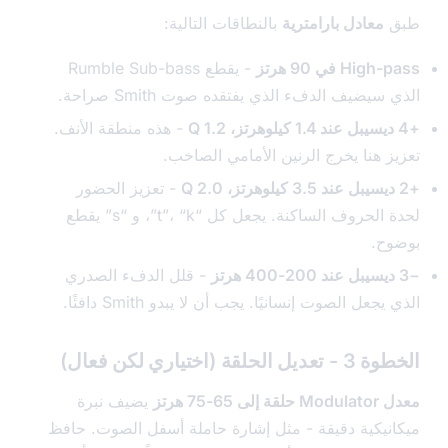
معادل بارامترية
بالنطاقات التالية:
Hi في 90 هرتز
- يقطع Rumble Sub-bass
سيضيف الدفء الذي يفتقده صوت Smith صراحة.
- هذه منطقة الأنف.
ز هنا يخرج الرنين الأمامي الصاخب.
- تعزيز الحضور
لحدة الحروف الساكنة. يجعل كل “t”، “k”، و “s” يقطع
ح.
- قلل الدفء الصدري
جعل الصوت إنسانيًا. يجب أن لا يبدو Smith دافئًا.
لحلقة (اختياري لكن فعال)
 65-75 هرتز
يضيف نبرة
نيكية دقيقة - مثل إشارة حاملة أسفل الصوت. حافظ