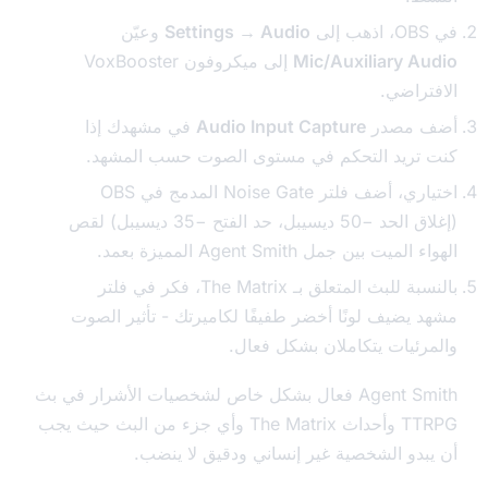
Settings → Audio
وعيّن
Mic/Auxiliary A
إلى ميكروفون VoxBooster
تراضي.
 مصدر
Audio Input Capture
في مشهدك إذا
تريد التحكم في مستوى الصوت حسب المشهد.
اختياري، أضف فلتر Noise Gate المدمج في OBS
(إغلاق الحد −50 ديسيبل، حد الفتح −35 ديسيبل) لقص
ميت بين جمل Agent Smith المميزة بعمد.
بالنسبة للبث المتعلق بـ The Matrix، فكر في فلتر
 يضيف لونًا أخضر طفيفًا لكاميرتك - تأثير الصوت
رئيات يتكاملان بشكل فعال.
Agent Smith فعال بشكل خاص لشخصيات الأشرار في بث
TTRPG وأحداث The Matrix وأي جزء من البث حيث يجب
بدو الشخصية غير إنساني ودقيق لا ينضب.