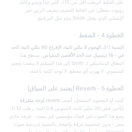
على الخلط الرطب أقل من 15٪. كثير جداً وتبدو وكأنك
ت معطل؛ في الخلط الخفيف يضيف الزنين غير
الذي يجعل Smith يبدو مثل البرنامج.
4 - الضغط
النسبة 5:1، الهجوم 8 مللي ثانية، الإفراج 60 مللي ثانية، الحد
 للمقياس.
يسطح هذا
النطاق الديناميكي لـ Smith إلى هذا التسليم لا ينضب بحجم
توى. لا يهرب أي مقطع. لا توجد كلمة ناعمة.
R (يعتمد على السياق)
 أو المحتوى المسجل، أضف
reverb لوحة متفرقة
(تأخير قبلي 20 مللي ثانية، التسوس 0.6 ثانية، رطب 12٪).
هذا الصوت في فضاء مؤسسي غير محدد - غرفة خادم،
- بدون شخصية غرفة واضحة. بالنسبة لدردشة صوت
Discord، تخطي أو قلل إلى 5٪ رطب للحفاظ على