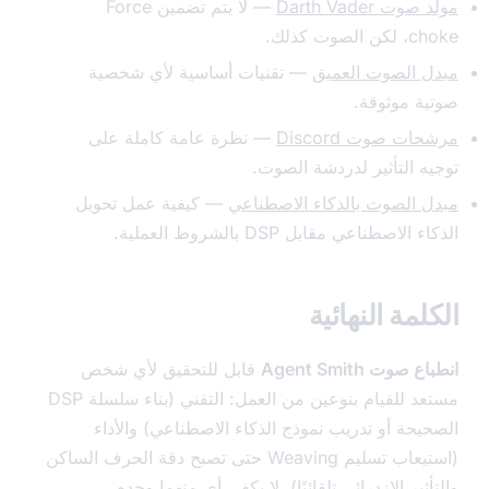
 Darth Vader
— لا يتم تضمين Force
صوت كذلك.
 الصوت العميق
— تقنيات أساسية لأي شخصية
ة موثوقة.
ت صوت Discord
— نظرة عامة كاملة على
ه التأثير لدردشة الصوت.
 الصوت بالذكاء الاصطناعي
— كيفية عمل تحويل
لاصطناعي مقابل DSP بالشروط العملية.
لمة النهائية
صوت Agent Smith
قابل للتحقيق لأي شخص
مستعد للقيام بنوعين من العمل: التقني (بناء سلسلة DSP
يحة أو تدريب نموذج الذكاء الاصطناعي) والأداء
(استيعاب تسليم Weaving حتى تصبح دقة الحرف الساكن
ثير الازدرائي تلقائيًا). لا يكفي أي منهما وحده.