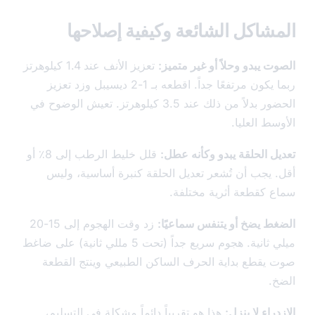
شاكل الشائعة وكيفية إصلاحها
 يبدو وحلاً أو غير متميز:
تعزيز الأنف عند 1.4 كيلوهرتز
ربما يكون مرتفعًا جداً. اقطعه بـ 1-2 ديسيبل وزد تعزيز
الحضور بدلاً من ذلك عند 3.5 كيلوهرتز. تعيش الوضوح في
ط العليا.
ل الحلقة يبدو وكأنه عطل:
قلل خليط الرطب إلى 8٪ أو
 يجب أن تُشعر تعديل الحلقة كنبرة أساسية، وليس
 كقطعة أثرية مختلفة.
ط يضخ أو يتنفس سماعيًا:
زد وقت الهجوم إلى 15-20
ميلي ثانية. هجوم سريع جداً (تحت 5 مللي ثانية) على ضاغط
يقطع بداية الحرف الساكن الطبيعي وينتج القطعة
.
راء لا ينزل:
هذا هو تقريباً دائماً مشكلة في التسليم،