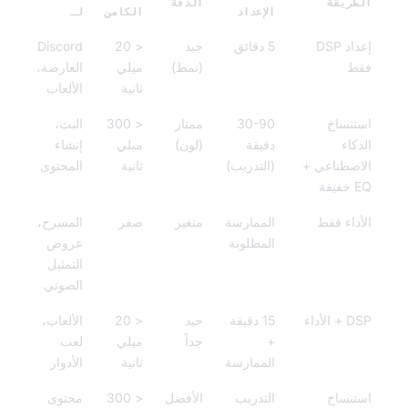
ريقة
الدقة
الإعداد
الكامن
لـ
إعداد DSP
5 دقائق
جيد
< 20
Discord
ط
(نمط)
ميلي
العارضة،
ثانية
الألعاب
نساخ
30-90
ممتاز
< 300
البث،
كاء
دقيقة
(لون)
ميلي
إنشاء
صطناعي +
(التدريب)
ثانية
المحتوى
ة
داء فقط
الممارسة
متغير
صفر
المسرح،
المطلوبة
عروض
التمثيل
الصوتي
لأداء
15 دقيقة
جيد
< 20
الألعاب،
+
جداً
ميلي
لعب
الممارسة
ثانية
الأدوار
نساخ
التدريب
الأفضل
< 300
محتوى