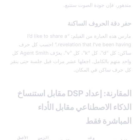
ور، فإن جودة الصوت ستتبع.
 دقة الحروف الساكنة
 هذه العبارة من الفيلم:
“I’d like to share a
revelation that I’ve been havi
احسب كل حرف
ساكن: كل “d”، كل “k”، كل “v”. يعرّف Agent Smith كل
 منهم بالكامل. اجعلها عشر مرات قبل جلسة حتى ينقر
رف ساكن في المكان.
المقارنة: إعداد DSP مقابل استنساخ
كاء الاصطناعي مقابل الأداء
باشرة فقط
وقت
الزمن
الأفضل