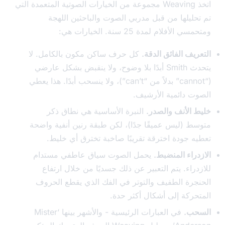
اتخذ Weaving مجموعة من الخيارات الصوتية المتعمدة التي
حليلها من قبل مدربي الصوت والباحثين اللهجة
الأفلام لمدة 25 سنة. الخيارات هي:
يف الفائق الدقة.
كل حرف ساكن مكون بالكامل. لا
يتحدث Smith أبدًا بلا وضوح، ولا ينقبض بشكل عارضي
(“cannot” بدلاً من “can’t”)، ولا ينسحب أبدًا. هذا يعطي
ت دائمية الأرشيف.
 الأنف والصدر.
النبرة الأساسية هي نطاق ذكر
ط (ليس عميقًا جدًا)، لكن طبقة رنين أنفية واضحة
ه جودة اخترقة تقريبًا صاخبة تخترق أي خليط.
راء المنضبط.
يحمل الصوت سياق عاطفي مستدام
راء. يتم التعبير عن ذلك جسديًا من خلال ارتفاع
جرة الطفيف والتوتر في الفك الذي يقطع الحروف
حركة إلى أشكال أكثر حدة.
حب.
في العبارات الرئيسية - والأشهر بينها ‘Mister