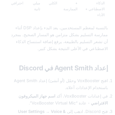
كاء
+
الكلي
ميلي
احترافي
صطناعي +
الممارسة
ثانية
اء
بالنسبة لمعظم المستخدمين، يعد البدء بإعداد DSP أثناء
سة التسليم بشكل متزامن هو المسار الصحيح. بمجرد
شعر التسليم بالطبيعة، يرفع إضافة استنساخ الذكاء
طناعي في الأعلى النتيجة بشكل كبير.
Agen في Discord
افتح VoxBooster وحمّل (أو أنشئ) إعداد Agent Smith
دام الإعدادات أعلاه.
ت VoxBooster، أكد
اسم جهاز الميكروفون
تراضي
- عادة “VoxBooster Virtual Mic”.
User Settings → Voice &