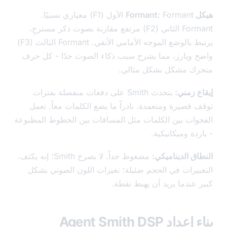
Fo:
Formant الأول (F1) معياري نسبيًا.
Formant الثاني (F2) مرتفع مقارنة بصوت ذكر مسترخِ،
يرتبط بالوضع الموجه الأمامي الأنفي. Formant الثالث (F3)
 وبارز، مما يشرح سبب ذكاء الصوت جدًا - كل حرف
ك مشكل بشكل مثالي.
ع زمني:
يتحدث Smith على دفعات منفصلة بفترات
 قصيرة ومتعمدة. نادراً ما يضع الكلمات معاً. تعمل
وات بين الكلمات مثل المسافات بين الخطوط المطبوعة
دة وميكانيكية.
ق الديناميكي:
مضغوط جداً. لا يصرخ Smith؛ إنه يكثف.
ييرات في الحجم ضئيلة؛ تغيرات اللون الصوتي بشكل
 عندما يريد أن يهبط نقطة.
اد Agent Smith DSP