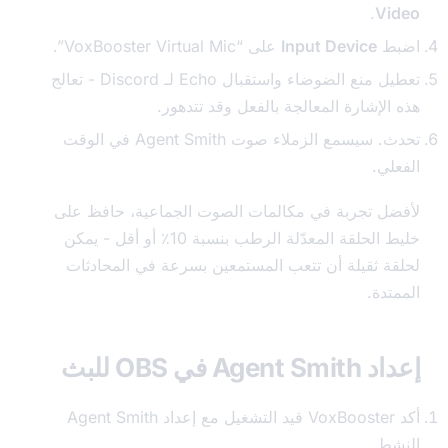
.
Vi
ط
Input Device
على “VoxBooster Virtual Mic”.
تعطيل منع الضوضاء واستقبال Echo لـ Discord - تعالج
لإشارة المعالجة بالفعل وقد تتدهور.
تحدث. سيسمع الزملاء صوت Agent Smith في الوقت
لي.
ل تجربة في مكالمات الصوت الجماعية، حافظ على
خليط الحلقة المعدّلة الرطب بنسبة 10٪ أو أقل - يمكن
ة ثقيلة أن تتعب المستمعين بسرعة في المحادثات
دة.
Age في OBS للبث
أكد VoxBooster قيد التشغيل مع إعداد Agent Smith
ط.