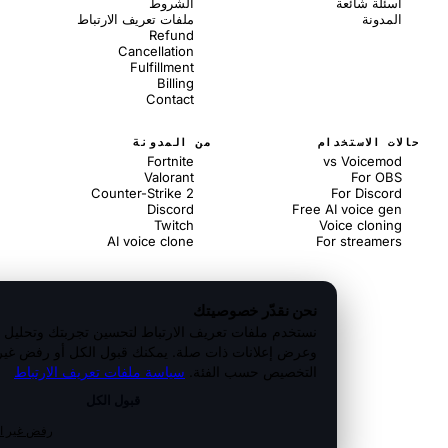
ئلة شائعة
الشروط
مدونة
ملفات تعريف الارتباط
Refund
Cancellation
Fulfillment
Billing
Contact
ت الاستخدام
من المدونة
Fortnite
vs Voicem
Valorant
For O
Counter-Strike 2
For Disco
Discord
Free AI voice g
Twitch
Voice cloni
AI voice clone
For streame
نحن نقدّر خصوصيتك
نستخدم ملفات تعريف الارتباط لتحسين تجربتك وتحليل الزيارات
وعرض إعلانات ذات صلة. يمكنك قبول الكل أو رفض غير الضرورية
التخصيص حسب الفئة.
سياسة ملفات تعريف الارتباط
قبول الكل
رفض غير الضرورية
·
ت