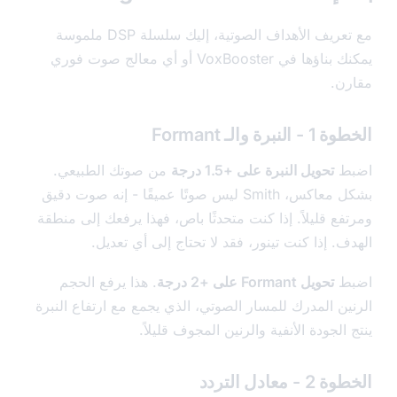
مع تعريف الأهداف الصوتية، إليك سلسلة DSP ملموسة
يمكنك بناؤها في VoxBooster أو أي معالج صوت فوري
ن.
نبرة والـ Formant
ط
تحويل النبرة على +1.5 درجة
من صوتك الطبيعي.
بشكل معاكس، Smith ليس صوتًا عميقًا - إنه صوت دقيق
فع قليلاً. إذا كنت متحدثًا باص، فهذا يرفعك إلى منطقة
. إذا كنت تينور، فقد لا تحتاج إلى أي تعديل.
ط
تحويل Formant على +2 درجة
. هذا يرفع الحجم
ين المدرك للمسار الصوتي، الذي يجمع مع ارتفاع النبرة
الجودة الأنفية والرنين المجوف قليلاً.
 معادل التردد