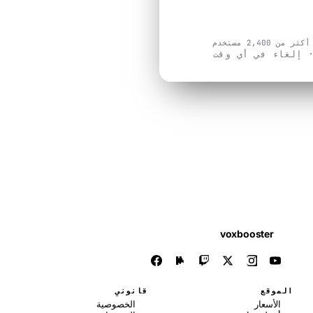
م
 في أي وقت
voxbooster
قع
قانوني
أسعار
الخصوصية