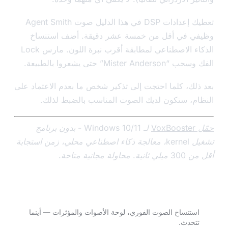
تعطيك إعدادات DSP في هذا الدليل صوت Agent Smith
ي في أقل من خمسة عشر دقيقة. أضف استنساخ
الذكاء الاصطناعي لمطابقة أقرب نبرة اللون. مارس Lock
Mister Ander” حتى يشعروا بالطبيعة.
ذلك، كلما احتجت إلى تذكير شخص ما بعدم الاعتماد على
ام، ستكون لديك الصوت المناسب بالضبط لذلك.
Vox
لـ Windows 10/11 - بدون برنامج
تشغيل kernel، معالجة ذكاء اصطناعي محلي، زمن استجابة
 محاولة مجانية متاحة.
جرّب VoxBooster — 3 أيام مجاناً.
استنساخ الصوت الفوري، لوحة الأصوات والمؤثرات — أينما
تتحدث.