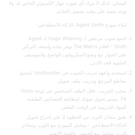
لي، لذلك لا يترك أي صوت جهاز الكمبيوتر الخاص بك ولا
 تبعية على وقت تشغيل الخادم.
Agent Sm بالذكاء الاصطناعي:
اجمع صوت مرجعي لـ Hugo Weaving كـ Agent
Smith - أفلام The Matrix توفر مادة واسعة. التركيز
الحوار مع وضع الميكروفون الواضح والموسيقى
ية الحد الأدنى.
استخدم واجهة تدريب الصوت في VoxBooster لتحميل
ع المرجع وتدريب ملف تحويل.
بمجرد التدريب، فعّل الملف الشخصي في لوحة Voice
F. سيتم تحويل صوتك لمطابقة الخصائص الطيفية
د التدريبية في الوقت الفعلي.
طبق معادل التردد من الخطوة 2 على إخراج تحويل
اء الاصطناعي - يتعامل النموذج مع اللون، ومعادل
د يتعامل مع الحضور والحدة الأنفية.