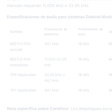
menudo requerían 11,025 kHz o 22,05 kHz.
Especificaciones de audio para sistemas Diebold Nixdo
Frecuencia de
Profundidad de
Sistema
C
muestreo
bits
BEETLE POS
44,1 kHz
16 bits
M
(actual)
BEETLE POS
11,025–22,05
16 bits
M
(heredado)
kHz
TP6 Application
22,05 kHz o
16 bits
M
44,1 kHz
TP7 Application
44,1 kHz
16 bits
M
Nota específica sobre Carrefour:
Los despliegues euro