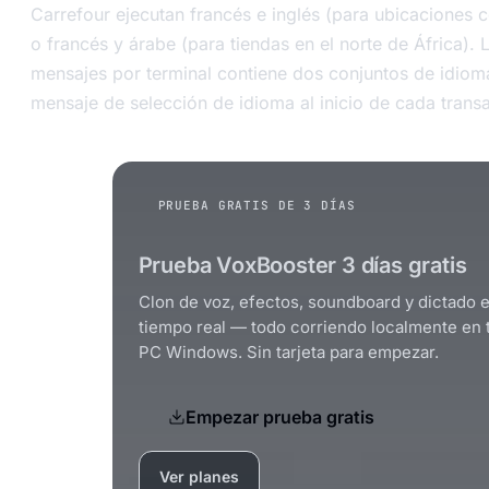
Carrefour ejecutan francés e inglés (para ubicaciones c
o francés y árabe (para tiendas en el norte de África). 
mensajes por terminal contiene dos conjuntos de idiom
mensaje de selección de idioma al inicio de cada trans
PRUEBA GRATIS DE 3 DÍAS
Prueba VoxBooster 3 días gratis
Clon de voz, efectos, soundboard y dictado 
tiempo real — todo corriendo localmente en 
PC Windows. Sin tarjeta para empezar.
Empezar prueba gratis
Ver planes