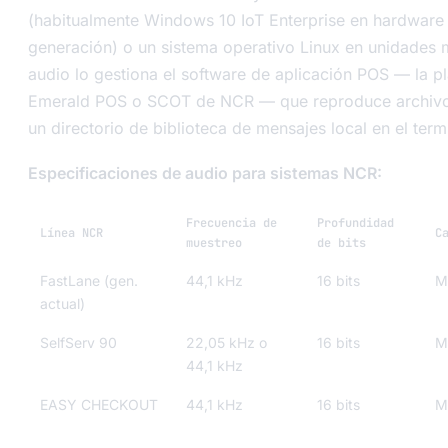
(habitualmente Windows 10 IoT Enterprise en hardware 
generación) o un sistema operativo Linux en unidades m
audio lo gestiona el software de aplicación POS — la p
Emerald POS o SCOT de NCR — que reproduce archiv
un directorio de biblioteca de mensajes local en el term
Especificaciones de audio para sistemas NCR:
Frecuencia de
Profundidad
Línea NCR
C
muestreo
de bits
FastLane (gen.
44,1 kHz
16 bits
M
actual)
SelfServ 90
22,05 kHz o
16 bits
M
44,1 kHz
EASY CHECKOUT
44,1 kHz
16 bits
M