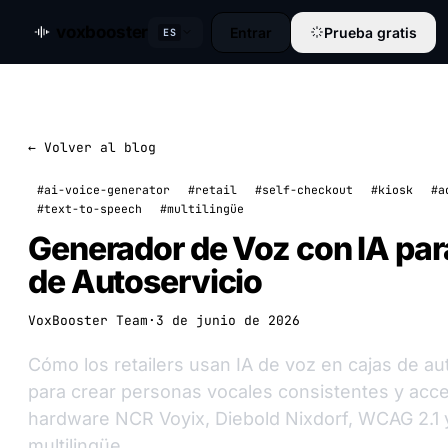
voxbooster
Entrar
Prueba gratis
ES
← Volver al blog
#ai-voice-generator
#retail
#self-checkout
#kiosk
#a
#text-to-speech
#multilingüe
Generador de Voz con IA par
de Autoservicio
VoxBooster Team
·
3 de junio de 2026
Cómo los retailers usan IA de voz en cajas de au
para crear personas vocales consistentes y acc
hardware NCR Voyix, Diebold Nixdorf, WCAG 2.1 y
multilingüe.