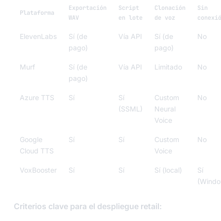
Exportación
Script
Clonación
Sin
Plataforma
WAV
en lote
de voz
conexi
ElevenLabs
Sí (de
Vía API
Sí (de
No
pago)
pago)
Murf
Sí (de
Vía API
Limitado
No
pago)
Azure TTS
Sí
Sí
Custom
No
(SSML)
Neural
Voice
Google
Sí
Sí
Custom
No
Cloud TTS
Voice
VoxBooster
Sí
Sí
Sí (local)
Sí
(Windo
Criterios clave para el despliegue retail: