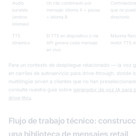
Audio
Un clip combinado por
Controlador
paralelo
mensaje: idioma A + pausa
que no pued
(ambos
+ idioma B
directorio
idiomas)
TTS
El TTS en dispositivo o vía
Máxima flexi
dinámico
API genera cada mensaje
motor TTS de
en vivo
Para un contexto de despliegue relacionado — la voz 
en carriles de autoservicio para drive-through, donde 
multilingüe sirven a clientes que no han preselecciona
consulte nuestra guía sobre
generador de voz IA para 
drive-thru
.
Flujo de trabajo técnico: construc
una biblioteca de mensajes retail