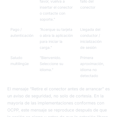
favor, vuelva a
fallo del
insertar el conector
conector
o contacte con
soporte.”
Pago /
”Acerque su tarjeta
Llegada del
autenticación
o abra la aplicación
conductor /
para iniciar la
inicialización
carga.”
de sesión
Saludo
”Bienvenido.
Primera
multilingüe
Seleccione su
aproximación,
idioma.”
idioma no
detectado
El mensaje “Retire el conector antes de arrancar” es
un aviso de seguridad, no solo de cortesía. En la
mayoría de las implementaciones conformes con
OCPP, este mensaje se reproduce después de que
la sesión se cierra y antes de que la estación libere