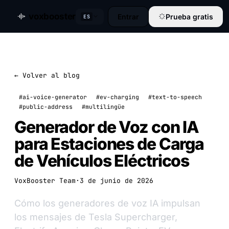
voxbooster
Entrar
Prueba gratis
ES
← Volver al blog
#ai-voice-generator
#ev-charging
#text-to-speech
#public-address
#multilingüe
Generador de Voz con IA
para Estaciones de Carga
de Vehículos Eléctricos
VoxBooster Team
·
3 de junio de 2026
Cómo los generadores de voz IA impulsan
los mensajes de Tesla Supercharger,