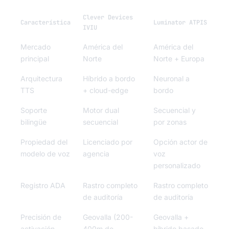
Clever Devices
Característica
Luminator ATPIS
IVIU
Mercado
América del
América del
principal
Norte
Norte + Europa
Arquitectura
Híbrido a bordo
Neuronal a
TTS
+ cloud-edge
bordo
Soporte
Motor dual
Secuencial y
bilingüe
secuencial
por zonas
Propiedad del
Licenciado por
Opción actor de
modelo de voz
agencia
voz
personalizado
Registro ADA
Rastro completo
Rastro completo
de auditoría
de auditoría
Precisión de
Geovalla (200-
Geovalla +
activación
400m de
híbrido basado