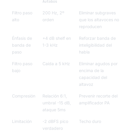
Autobús
Filtro paso
200 Hz, 2º
Eliminar subgraves
alto
orden
que los altavoces no
reproducen
Énfasis de
+4 dB shelf en
Reforzar banda de
banda de
1-3 kHz
inteligibilidad del
paso
habla
Filtro paso
Caída a 5 kHz
Eliminar agudos por
bajo
encima de la
capacidad del
altavoz
Compresión
Relación 6:1,
Prevenir recorte del
umbral -15 dB,
amplificador PA
ataque 5ms
Limitación
-2 dBFS pico
Techo duro
verdadero