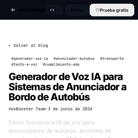
voxbooster
Entrar
Prueba gratis
ES
← Volver al blog
#generador-voz-ia
#anunciador-autobus
#transporte
#texto-a-voz
#cumplimiento-ada
Generador de Voz IA para
Sistemas de Anunciador a
Bordo de Autobús
VoxBooster Team
·
3 de junio de 2026
Cómo funciona la IA de voz para
anunciadores de autobús: anuncios de