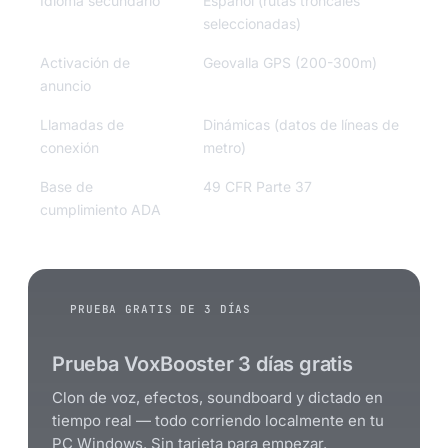
Idioma secundario
Español (rutas troncales
seleccionadas)
Activación de
Geovalla GPS (200-300m)
anuncio
Llamadas de
Dinámicas (datos de líneas de
conexión
metro)
Base de
49 CFR Parte 37
cumplimiento ADA
PRUEBA GRATIS DE 3 DÍAS
Prueba VoxBooster 3 días gratis
Clon de voz, efectos, soundboard y dictado en
tiempo real — todo corriendo localmente en tu
PC Windows. Sin tarjeta para empezar.