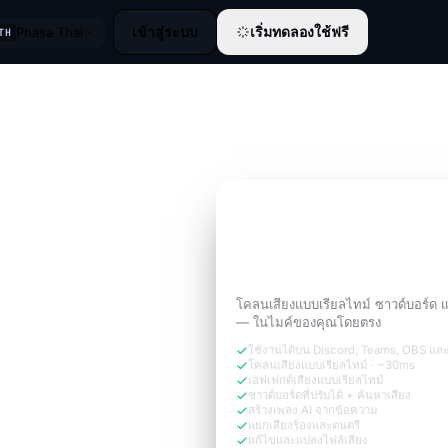
เข้าสู่ระบบ
เริ่มทดลองใช้ฟรี
Phasa Thai
TH
ทดลองใช้ฟรี 3 วัน
ฟังดูเหมือน
เวอร์ชันของ
การโทรต้องการ
โคลนเสียงแบบเรียลไทม์ ซาวด์บอร์ด 
— ในไมค์ของคุณโดยตรง
ใช้งานได้บน Discord, Teams, OBS แล
โคลนเสียงแบบเรียลไทม์ · ~30ms
เอฟเฟกต์เสียงแบบเรียลไทม์
ซาวด์บอร์ดที่ปรับได้ + ค้นหาเสียง
สร้างเพลง AI จากข้อความ
แยกเสียงร้องและดนตรี
แก้ไขและแปลงไฟล์เสียง