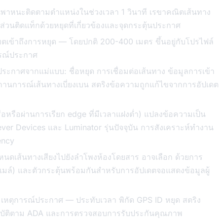
าหนะติดตามตำแหน่งในช่วงเวลา 1 วินาที เรขาคณิตเส้นทาง
่วนติดแท็กด้วยหยุดที่เกี่ยวข้องและจุดกระตุ้นประกาศ
ตเข้าถึงการหยุด — โดยปกติ 200-400 เมตร ขึ้นอยู่กับโปรไฟล์
ารณ์ประกาศ
าศจากแม่แบบ: ชื่อหยุด การเชื่อมต่อเส้นทาง ข้อมูลการเข้า
ถานการณ์เส้นทางเบี่ยงเบน สตริงข้อความถูกแก้ไขจากการอัปเดต
ือหรือผ่านการเรียก edge ที่มีเวลาแฝงต่ำ) แปลงข้อความเป็น
ever Devices และ Luminator รุ่นปัจจุบัน การสังเคราะห์ทำงาน
tency
นดเส้นทางเสียงไปยังลำโพงห้องโดยสาร อาจเลือก ด้วยการ
เมล์) และตัวกระตุ้นพร้อมกันสำหรับการอัปเดตจอแสดงข้อมูลผู้
เหตุการณ์ประกาศ — ประทับเวลา พิกัด GPS ID หยุด สตริง
ฏิบัติตาม ADA และการตรวจสอบการรับประกันคุณภาพ