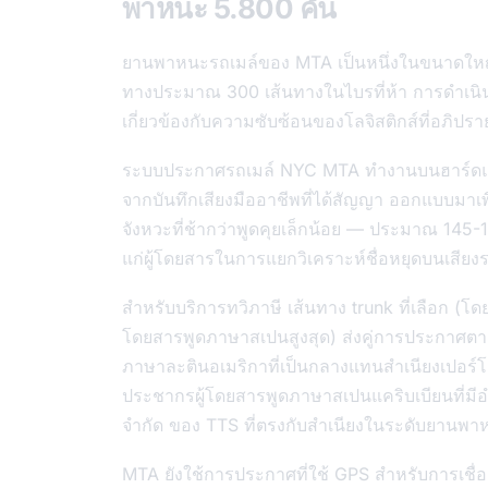
พาหนะ 5.800 คัน
ยานพาหนะรถเมล์ของ MTA เป็นหนึ่งในขนาดใหญ
ทางประมาณ 300 เส้นทางในไบรที่ห้า การดำเน
เกี่ยวข้องกับความซับซ้อนของโลจิสติกส์ที่อภิปร
ระบบประกาศรถเมล์ NYC MTA ทำงานบนฮาร์ดแวร์
จากบันทึกเสียงมืออาชีพที่ได้สัญญา ออกแบบมาเพื่
จังหวะที่ช้ากว่าพูดคุยเล็กน้อย — ประมาณ 145-
แก่ผู้โดยสารในการแยกวิเคราะห์ชื่อหยุดบนเสียง
สำหรับบริการทวิภาษี เส้นทาง trunk ที่เลือก 
โดยสารพูดภาษาสเปนสูงสุด) ส่งคู่การประกาศตามล
ภาษาละตินอเมริกาที่เป็นกลางแทนสำเนียงเปอร์โต้ร
ประชากรผู้โดยสารพูดภาษาสเปนแคริบเบียนที่มี
จำกัด ของ TTS ที่ตรงกับสำเนียงในระดับยานพา
MTA ยังใช้การประกาศที่ใช้ GPS สำหรับการเชื่อมต