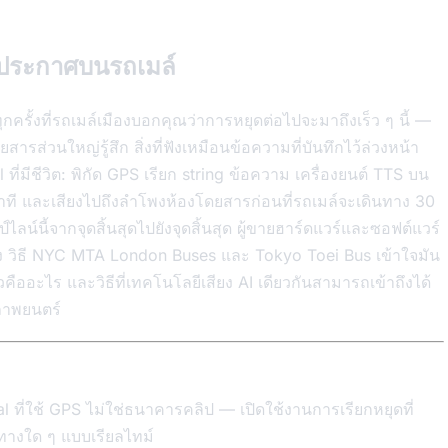
บบประกาศบนรถเมล์
กครั้งที่รถเมล์เมืองบอกคุณว่าการหยุดต่อไปจะมาถึงเร็ว ๆ นี้ —
สารส่วนใหญ่รู้สึก สิ่งที่ฟังเหมือนข้อความที่บันทึกไว้ล่วงหน้า
ี่มีชีวิต: พิกัด GPS เรียก string ข้อความ เครื่องยนต์ TTS บน
นาที และเสียงไปถึงลำโพงห้องโดยสารก่อนที่รถเมล์จะเดินทาง 30
ลน์นี้จากจุดสิ้นสุดไปยังจุดสิ้นสุด ผู้ขายฮาร์ดแวร์และซอฟต์แวร์
ิง วิธี NYC MTA London Buses และ Tokyo Toei Bus เข้าใจมัน
คืออะไร และวิธีที่เทคโนโลยีเสียง AI เดียวกันสามารถเข้าถึงได้
ภาพยนตร์
ที่ใช้ GPS ไม่ใช่ธนาคารคลิป — เปิดใช้งานการเรียกหยุดที่
างใด ๆ แบบเรียลไทม์