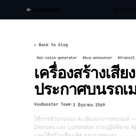
voxbooster
ฟีเจอร์
วิธีใ
← Back to blog
#ai-voice-generator
#bus-announcer
#transit
เครื่องสร้างเสี
ประกาศบนรถเม
VoxBooster Team
·
3 มิถุนายน 2569
วิธีการทำงานของ AI เสียงประกาศรถเมล์ —
Devices และ Luminator การปฏิบัติตาม 
และวิธีสร้างเสียง PA คุณภาพขนส่ง