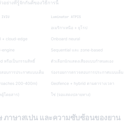
่างที่รู้จักกันดีของวิธีการนี้
 IVIU
Luminator ATPIS
อเมริกาเหนือ + ยุโรป
d + cloud-edge
Onboard neural
l-engine
Sequential และ zone-based
 หรือเป็นกรรมสิทธิ์
ตัวเลือกนักแสดงเสียงแบบกำหนดเอง
วจสอบการประกาศแบบเต็ม
ร่องรอยการตรวจสอบการประกาศแบบเต็ม
proaches 200-400m)
Geofence + hybrid ตามตารางเวลา
ลผู้โดยสาร)
ใช่ (จอแสดงปลายทาง)
ฤษ ภาษาสเปน และความซับซ้อนของยาน