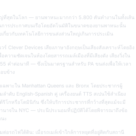
่ที่สุดในโลก — ยานพาหนะมากกว่า 5.800 คันทำงานในทั้งเส้น
ินการประกาศบนเรือโดยอัตโนมัติในขนาดของยานพาหนะนั้น
ายเกี่ยวกับเทคโนโลยีการขนส่งส่วนใหญ่เกินการประเมิน
 Clever Devices เสียงภาษาอังกฤษเป็นเสียงสังเคราะห์โดยอิง
อความชัดเจนในห้องโดยสารรถเมล์เมืองที่มีเสียงดัง เสียงวิ่งใน
155 คำต่อนาที — ซึ่งเป็นมาตรฐานสำหรับ PA ขนส่งเพื่อให้เวลา
รอบข้าง
(โดยเฉพาะใน Manhattan Queens และ Bronx โดยประชากรผู้
ำดับ English-Spanish คู่ เครื่องยนต์ TTS สเปนใช้สำเนียง
ิโกหรือโดมินิกัน ซึ่งให้บริการประชากรที่กว้างที่สุดแม้จะมี
อำนาจใน NYC — ประนีประนอมที่ปฏิบัติได้โดยพิจารณาถึงข้อ
หนะ
่อรถไฟใต้ดิน: เมื่อรถเมล์เข้าใกล้การหยุดที่อยู่ติดกับสถานี