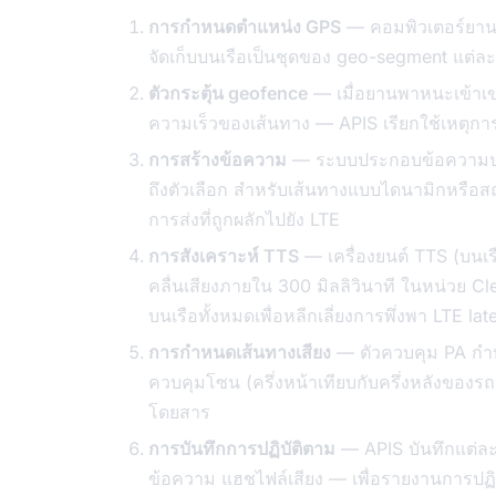
การกำหนดตำแหน่ง GPS
— คอมพิวเตอร์ยานพ
จัดเก็บบนเรือเป็นชุดของ geo-segment แต่ละส
ตัวกระตุ้น geofence
— เมื่อยานพาหนะเข้าเข
ความเร็วของเส้นทาง — APIS เรียกใช้เหตุก
การสร้างข้อความ
— ระบบประกอบข้อความประก
ถึงตัวเลือก สำหรับเส้นทางแบบไดนามิกหรือส
การส่งที่ถูกผลักไปยัง LTE
การสังเคราะห์ TTS
— เครื่องยนต์ TTS (บนเร
คลื่นเสียงภายใน 300 มิลลิวินาที ในหน่วย Cl
บนเรือทั้งหมดเพื่อหลีกเลี่ยงการพึ่งพา LTE la
การกำหนดเส้นทางเสียง
— ตัวควบคุม PA กำห
ควบคุมโซน (ครึ่งหน้าเทียบกับครึ่งหลังของรถ
โดยสาร
การบันทึกการปฏิบัติตาม
— APIS บันทึกแต่ละ
ข้อความ แฮชไฟล์เสียง — เพื่อรายงานการป