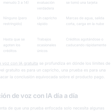
menudo 3 a 14)
evaluación
se tomó una tarjeta
verdadera
Ninguno (pero
Un capricho
Marcas de agua, salida
restringido)
rápido
corta, carga en la nube
Hasta que se
Trabajos
Créditos agotándose o
agoten los
ocasionales
caducando rápidamente
créditos
únicos
 voz con IA gratuita
se profundiza en dónde los límites de
ivel gratuito es para un capricho, una prueba es para una
 sacar la conclusión equivocada sobre el producto pago.
ón de voz con IA día a día
uenta de que una prueba enfocada solo necesita algunas