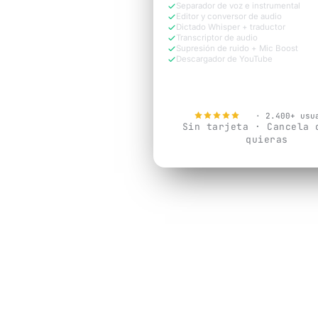
Separador de voz e instrumental
Editor y conversor de audio
Dictado Whisper + traductor
Transcriptor de audio
Supresión de ruido + Mic Boost
Descargador de YouTube
Probar Gratis Ahora
4.9
· 2.400+ usu
Sin tarjeta · Cancela 
quieras