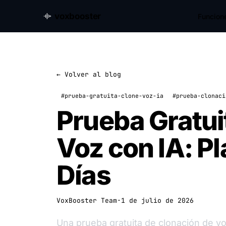
voxbooster
Funcion
← Volver al blog
#prueba-gratuita-clone-voz-ia
#prueba-clonaci
Prueba Gratui
Voz con IA: P
Días
VoxBooster Team
·
1 de julio de 2026
Una prueba gratuita de clonación de vo