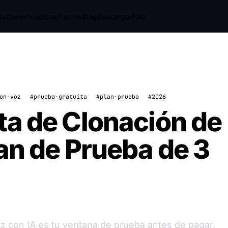
es
Cómo funciona
Precios
Blog
Descargar
FAQ
on-voz
#prueba-gratuita
#plan-prueba
#2026
ta de Clonación de
lan de Prueba de 3
z con IA es tu ventana de prueba antes de pagar.