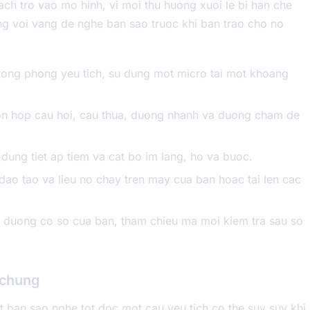
ch tro vao mo hinh, vi moi thu huong xuoi le bi han che
g voi vang de nghe ban sao truoc khi ban trao cho no
ong phong yeu tich, su dung mot micro tai mot khoang
hon hop cau hoi, cau thua, duong nhanh va duong cham de
dung tiet ap tiem va cat bo im lang, ho va buoc.
dao tao va lieu no chay tren may cua ban hoac tai len cac
a duong co so cua ban, tham chieu ma moi kiem tra sau so
a chung
ot ban sao nghe tot doc mot cau yeu tich co the suy suy khi