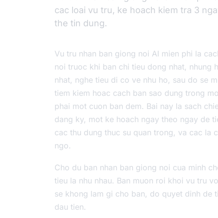
cac loai vu tru, ke hoach kiem tra 3 ng
the tin dung.
Vu tru nhan ban giong noi AI mien phi la c
noi truoc khi ban chi tieu dong nhat, nhung 
nhat, nghe tieu di co ve nhu ho, sau do se m
tiem kiem hoac cach ban sao dung trong mot 
phai mot cuon ban dem. Bai nay la sach chien 
dang ky, mot ke hoach ngay theo ngay de ti
cac thu dung thuc su quan trong, va cac la
ngo.
Cho du ban nhan ban giong noi cua minh cho
tieu la nhu nhau. Ban muon roi khoi vu tru vo
se khong lam gi cho ban, do quyet dinh de t
dau tien.