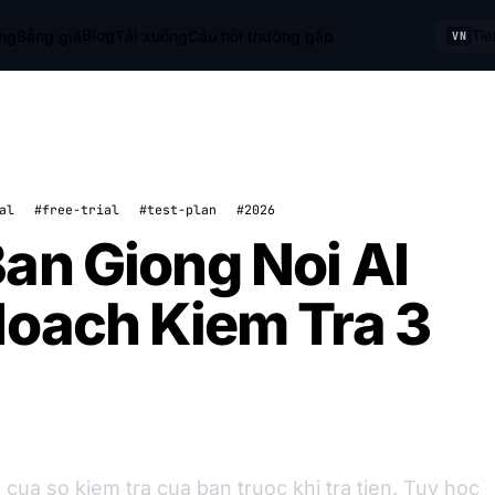
Blog
ộng
Bảng giá
Tải xuống
Câu hỏi thường gặp
Tie
VN
al
#free-trial
#test-plan
#2026
an Giong Noi AI
Hoach Kiem Tra 3
 cua so kiem tra cua ban truoc khi tra tien. Tuy hoc