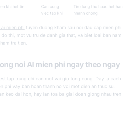
en khi het tin
Cac cong
Tin dung tho hoac het han
viec tao khi
nhanh chong
 ai mien phi
tuyen duong kham sau noi dau cap mien phi
do thi, mot vu tru de danh gia that, va biet loai ban nam
ham tra tien.
ong noi AI mien phi ngay theo ngay
est tap trung chi can mot vai gio tong cong. Day la cach
en phi vay ban hoan thanh no voi mot dien an thuc su,
n keo dai hon, hay lan toa ba giai doan giong nhau tren
.