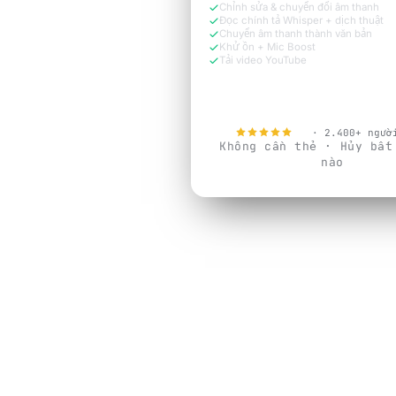
Chỉnh sửa & chuyển đổi âm thanh
Đọc chính tả Whisper + dịch thuật
Chuyển âm thanh thành văn bản
Khử ồn + Mic Boost
Tải video YouTube
Dùng thử miễn phí ngay
4.9
· 2.400+ ngườ
Không cần thẻ · Hủy bất
nào