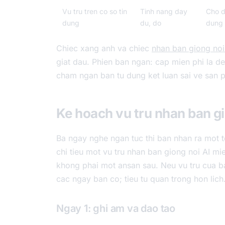
Vu tru tren co so tin
Tinh nang day
Cho d
dung
du, do
dung
Chiec xang anh va chiec
nhan ban giong noi
giat dau. Phien ban ngan: cap mien phi la de 
cham ngan ban tu dung ket luan sai ve san p
Ke hoach vu tru nhan ban gi
Ba ngay nghe ngan tuc thi ban nhan ra mot t
chi tieu mot vu tru nhan ban giong noi AI mi
khong phai mot ansan sau. Neu vu tru cua ba
cac ngay ban co; tieu tu quan trong hon lich
Ngay 1: ghi am va dao tao