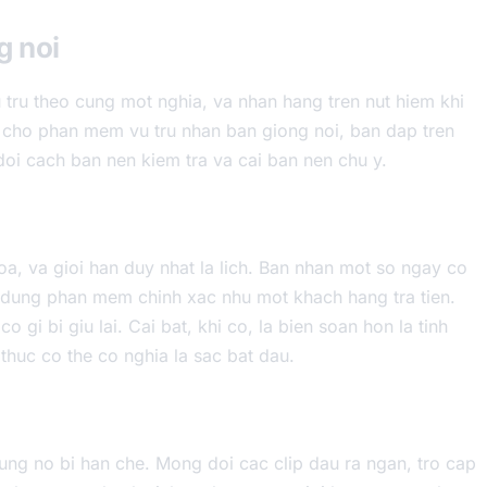
g noi
 tru theo cung mot nghia, va nhan hang tren nut hiem khi
 cho phan mem vu tru nhan ban giong noi, ban dap tren
oi cach ban nen kiem tra va cai ban nen chu y.
oa, va gioi han duy nhat la lich. Ban nhan mot so ngay co
 dung phan mem chinh xac nhu mot khach hang tra tien.
o gi bi giu lai. Cai bat, khi co, la bien soan hon la tinh
 thuc co the co nghia la sac bat dau.
ung no bi han che. Mong doi cac clip dau ra ngan, tro cap