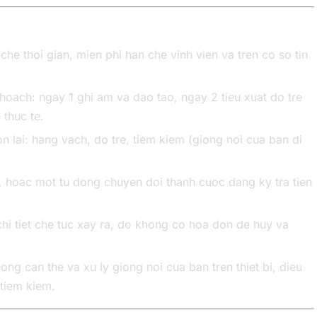
n che thoi gian, mien phi han che vinh vien va tren co so tin
hoach: ngay 1 ghi am va dao tao, ngay 2 tieu xuat do tre
thuc te.
 lai: hang vach, do tre, tiem kiem (giong noi cua ban di
g, hoac mot tu dong chuyen doi thanh cuoc dang ky tra tien
chi tiet che tuc xay ra, do khong co hoa don de huy va
g can the va xu ly giong noi cua ban tren thiet bi, dieu
 tiem kiem.