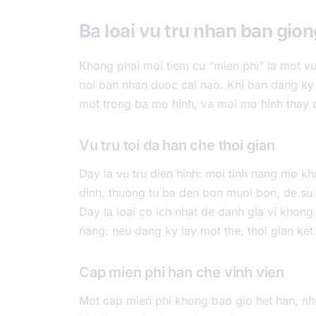
Ba loai vu tru nhan ban gion
Khong phai moi tiem cu “mien phi” la mot vu
noi ban nhan duoc cai nao. Khi ban dang ky
mot trong ba mo hinh, va moi mo hinh thay d
Vu tru toi da han che thoi gian
Day la vu tru dien hinh: moi tinh nang mo kh
dinh, thuong tu ba den bon muoi bon, de su
Day la loai co ich nhat de danh gia vi khong c
nang: neu dang ky lay mot the, thoi gian ket
Cap mien phi han che vinh vien
Mot cap mien phi khong bao gio het han, nh