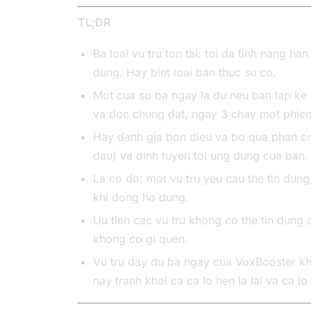
TL;DR
Ba loai vu tru ton tai: toi da tinh nang ha
dung. Hay biet loai ban thuc su co.
Mot cua so ba ngay la du neu ban lap ke 
va doc chung dat, ngay 3 chay mot phien 
Hay danh gia bon dieu va bo qua phan con
dau) va dinh tuyen toi ung dung cua ban.
La co do: mot vu tru yeu cau the tin dun
khi dong ho dung.
Uu tien cac vu tru khong co the tin dung 
khong co gi quen.
Vu tru day du ba ngay cua VoxBooster khon
nay tranh khoi ca ca lo hen la lai va ca lo