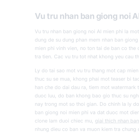
Vu tru nhan ban giong noi AI
Vu tru nhan ban giong noi AI mien phi la mo
dung de su dung phan mem nhan ban giong n
mien phi vinh vien, no ton tai de ban co the 
tra tien. Cac vu tru tot nhat khong yeu cau t
Ly do tai sao mot vu tru thang mot cap mien
thuc su se mua, khong phai mot teaser bi t
han che do dai dau ra, tiem mot watermark 
duoc luu, do ban khong bao gio thuc su nghe
nay trong mot so thoi gian. Do chinh la ly 
ban giong noi mien phi va dat duoc mot die
clone lam duoi chiec mu,
giai thich nhan ban
nhung dieu co ban va muon kiem tra chung 