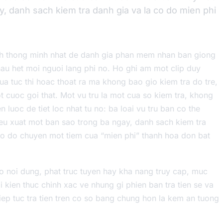
ay, danh sach kiem tra danh gia va la co do mien phi
ach thong minh nhat de danh gia phan mem nhan ban giong
hau het moi nguoi lang phi no. Ho ghi am mot clip duy
ua tuc thi hoac thoat ra ma khong bao gio kiem tra do tre,
cuoc goi that. Mot vu tru la mot cua so kiem tra, khong
luoc de tiet loc nhat tu no: ba loai vu tru ban co the
eu xuat mot ban sao trong ba ngay, danh sach kiem tra
 co do chuyen mot tiem cua “mien phi” thanh hoa don bat
 noi dung, phat truc tuyen hay kha nang truy cap, muc
i kien thuc chinh xac ve nhung gi phien ban tra tien se va
iep tuc tra tien tren co so bang chung hon la kem an tuong