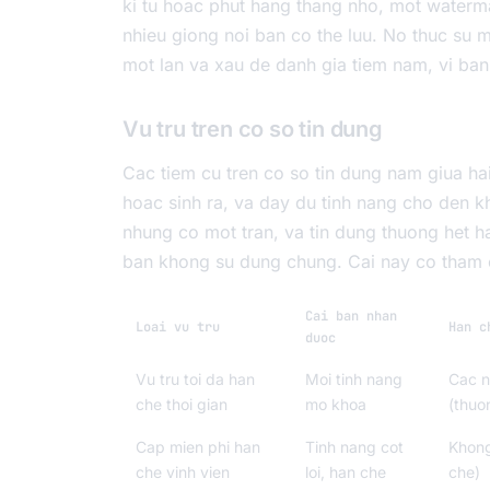
ki tu hoac phut hang thang nho, mot waterm
nhieu giong noi ban co the luu. No thuc su m
mot lan va xau de danh gia tiem nam, vi ban
Vu tru tren co so tin dung
Cac tiem cu tren co so tin dung nam giua hai
hoac sinh ra, va day du tinh nang cho den 
nhung co mot tran, va tin dung thuong het h
ban khong su dung chung. Cai nay co tham c
Cai ban nhan
Loai vu tru
Han c
duoc
Vu tru toi da han
Moi tinh nang
Cac n
che thoi gian
mo khoa
(thuon
Cap mien phi han
Tinh nang cot
Khong
che vinh vien
loi, han che
che)