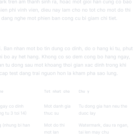
ark tren am thanh sinh ra, hoac mot gioi han cung co bao
ien phi vinh vien, dieu nay lam cho no tot cho mot do thi
 dang nghe mot phien ban cong cu bi giam chi tiet.
. Ban nhan mot bo tin dung co dinh, do o hang ki tu, phut
khi bo ay het hang. Khong co so dem cong bo hang ngay,
an tu dong sau mot khoang thoi gian xac dinh trong khi
ap test dang trai nguon hon la kham pha sao lung.
he
Tot nhat cho
Chu y
gay co dinh
Mot danh gia
Tu dong gia han neu the
g tu 3 toi 14)
thuc su
duoc lay
 (nhung bi han
Mot do thi
Watermark, dau ra ngan,
mot lan
tai len may chu