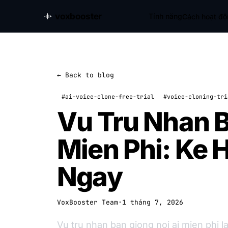
voxbooster
Tính năng
Cách hoạt đ
← Back to blog
#ai-voice-clone-free-trial
#voice-cloning-tri
Vu Tru Nhan B
Mien Phi: Ke 
Ngay
VoxBooster Team
·
1 tháng 7, 2026
Vu tru nhan ban giong noi ai mien phi la