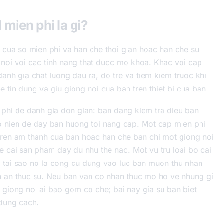
 mien phi la gi?
t cua so mien phi va han che thoi gian hoac han che su
oi voi cac tinh nang that duoc mo khoa. Khac voi cap
danh gia chat luong dau ra, do tre va tiem kiem truoc khi
he tin dung va giu giong noi cua ban tren thiet bi cua ban.
 phi de danh gia don gian: ban dang kiem tra dieu ban
ao nien de day ban huong toi nang cap. Mot cap mien phi
tren am thanh cua ban hoac han che ban chi mot giong noi
 cai san pham day du nhu the nao. Mot vu tru loai bo cai
do tai sao no la cong cu dung vao luc ban muon thu nhan
n an thuc su. Neu ban van co nhan thuc mo ho ve nhung gi
 giong noi ai
bao gom co che; bai nay gia su ban biet
dung cach.