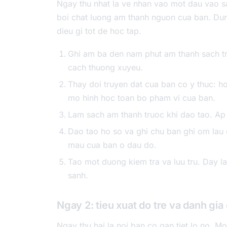
Ngay thu nhat la ve nhan vao mot dau vao sa
boi chat luong am thanh nguon cua ban. Dun
dieu gi tot de hoc tap.
Ghi am ba den nam phut am thanh sach tr
cach thuong xuyeu.
Thay doi truyen dat cua ban co y thuc: 
mo hinh hoc toan bo pham vi cua ban.
Lam sach am thanh truoc khi dao tao. Ap 
Dao tao ho so va ghi chu ban ghi om lau 
mau cua ban o dau do.
Tao mot duong kiem tra va luu tru. Day l
sanh.
Ngay 2: tieu xuat do tre va danh gi
Ngay thu hai la noi ban co gan tiet lo no. M