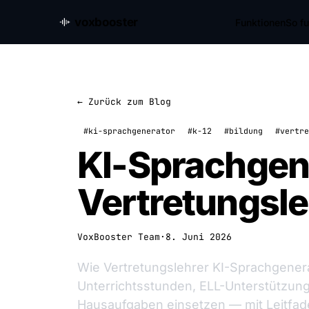
voxbooster
Funktionen
So fu
← Zurück zum Blog
#ki-sprachgenerator
#k-12
#bildung
#vertre
KI-Sprachgene
Vertretungsle
VoxBooster Team
·
8. Juni 2026
Wie Vertretungslehrer KI-Sprachgene
Unterrichtsstunden, ELL-Unterstützung,
Hausaufgaben einsetzen — mit Leitfad