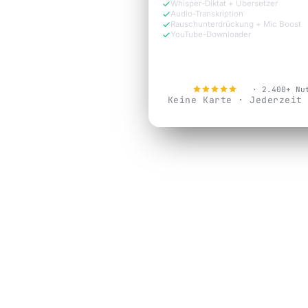
Whisper-Diktat + Übersetzer
Audio-Transkription
Rauschunterdrückung + Mic Boost
YouTube-Downloader
Jetzt kostenlos testen
4.9
· 2.400+ Nu
Keine Karte · Jederzeit