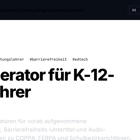
nktioniert's
Preise
Blog
Herunterladen
FAQ
DE
tungslehrer
#barrierefreiheit
#edtech
rator für K-12-
hrer
ratoren für vorab aufgenommene
 Barrierefreiheits-Untertitel und Audio-
en zu COPPA, FERPA und Schulbezirksrichtlinien.