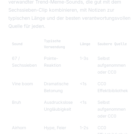
verwandter Trend-Meme-Sounds, die gut mit dem
Sechssieben-Clip kombinieren, mit Notizen zur
typischen Länge und der besten verantwortungsvollen
Quelle für jeden.
Typische
Sound
Länge
Saubere Quelle
Verwendung
67 /
Pointe-
1-3s
Selbst
Sechssieben
Reaktion
aufgenommen
oder CC0
Vine boom
Dramatische
<1s
CC0
Betonung
Effektbibliothek
Bruh
Ausdruckslose
<1s
Selbst
Ungläubigkeit
aufgenommen
oder CC0
Airhorn
Hype, Feier
1-2s
CC0