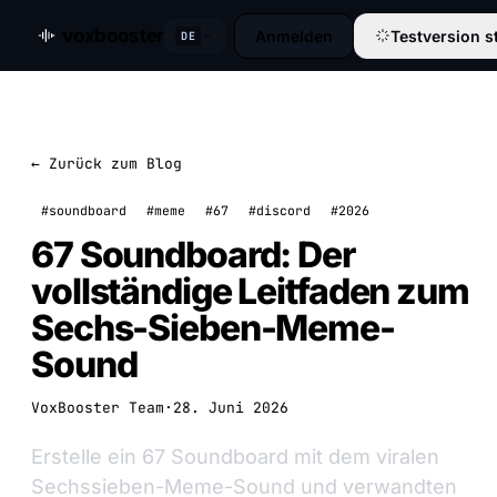
voxbooster
Anmelden
Testversion s
DE
← Zurück zum Blog
#soundboard
#meme
#67
#discord
#2026
67 Soundboard: Der
vollständige Leitfaden zum
Sechs-Sieben-Meme-
Sound
VoxBooster Team
·
28. Juni 2026
Erstelle ein 67 Soundboard mit dem viralen
Sechssieben-Meme-Sound und verwandten