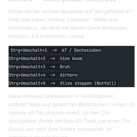
Klicke mit der rechten Maustaste auf den gefüllten 67-
Platz und wähle “Hotkey zuweisen”. Wähle eine
Kombination, die nicht mit deinen Game-Bindungen
kollidiert. Ein praktisches Layout:
Strg+Umschalt+1  ->  67 / Sechssieben
Strg+Umschalt+2  ->  Vine boom
Strg+Umschalt+3  ->  Bruh
Strg+Umschalt+4  ->  Airhorn
Strg+Umschalt+0  ->  Alles stoppen (Notfall)
Diese Hotkeys funktionieren in Vollbildspielen,
anderen Apps und gesperrten Bildschirmen, sodass du
niemals Alt-Tab drücken musst, um den Clip
abzuspielen. Richte die Stop-All-Taste zuerst ein. Ein
Sound, der nach dem Scherz weiterspielt, ist