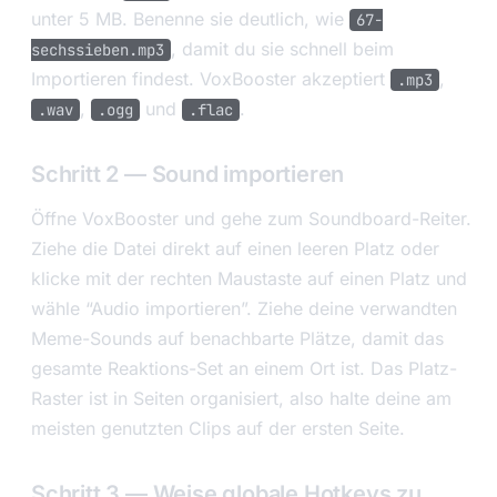
unter 5 MB. Benenne sie deutlich, wie
67-
, damit du sie schnell beim
sechssieben.mp3
Importieren findest. VoxBooster akzeptiert
,
.mp3
,
und
.
.wav
.ogg
.flac
Schritt 2 — Sound importieren
Öffne VoxBooster und gehe zum Soundboard-Reiter.
Ziehe die Datei direkt auf einen leeren Platz oder
klicke mit der rechten Maustaste auf einen Platz und
wähle “Audio importieren”. Ziehe deine verwandten
Meme-Sounds auf benachbarte Plätze, damit das
gesamte Reaktions-Set an einem Ort ist. Das Platz-
Raster ist in Seiten organisiert, also halte deine am
meisten genutzten Clips auf der ersten Seite.
Schritt 3 — Weise globale Hotkeys zu