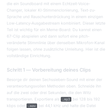
die ein Soundboard mit einem Echtzeit-Voice-
Changer, lokaler KI-Stimmenclonierung, Text-zu-
Sprache und Rauschunterdrückung in einem einzigen
Low-Latency-Ausgabestream kombiniert. Dieser letzte
Teil ist wichtig für ein Meme-Board: Du kannst einen
67-Clip abspielen und dann sofort eine pitch-
veränderte Stimmlinie über denselben Mikrofon-Kanal
folgen lassen, ohne zusätzliche Umleitung. Hier ist die
vollständige Einrichtung.
Schritt 1 — Vorbereitung deines Clips
Besorge dir deinen Sechssieben-Sound mit einer der
verantwortungsvollen Methoden oben. Schneide ihn
auf die zwei oder drei Sekunden, die den Witz
transportieren. Exportiere als
bei 128 bis 192
.mp3
kbps oder
bei 44,1 kHz und halte die Datei
.wav