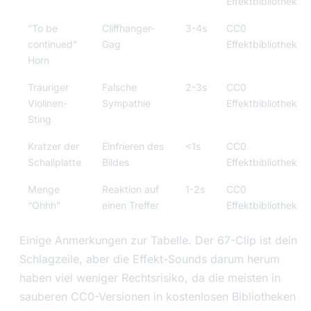
Effektbibliothek
”To be
Cliffhanger-
3-4s
CC0
continued”
Gag
Effektbibliothek
Horn
Trauriger
Falsche
2-3s
CC0
Violinen-
Sympathie
Effektbibliothek
Sting
Kratzer der
Einfrieren des
<1s
CC0
Schallplatte
Bildes
Effektbibliothek
Menge
Reaktion auf
1-2s
CC0
“Ohhh”
einen Treffer
Effektbibliothek
Einige Anmerkungen zur Tabelle. Der 67-Clip ist dein
Schlagzeile, aber die Effekt-Sounds darum herum
haben viel weniger Rechtsrisiko, da die meisten in
sauberen CC0-Versionen in kostenlosen Bibliotheken