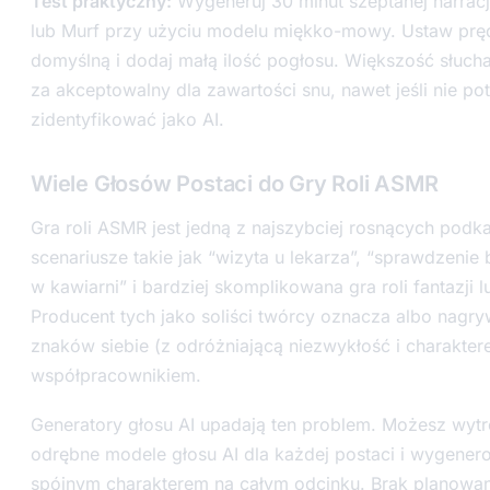
Test praktyczny:
Wygeneruj 30 minut szeptanej narracj
lub Murf przy użyciu modelu miękko-mowy. Ustaw pr
domyślną i dodaj małą ilość pogłosu. Większość słuc
za akceptowalny dla zawartości snu, nawet jeśli nie pot
zidentyfikować jako AI.
Wiele Głosów Postaci do Gry Roli ASMR
Gra roli ASMR jest jedną z najszybciej rosnących podka
scenariusze takie jak “wizyta u lekarza”, “sprawdzenie bi
w kawiarni” i bardziej skomplikowana gra roli fantazji l
Producent tych jako soliści twórcy oznacza albo nagr
znaków siebie (z odróżniającą niezwykłość i charakter
współpracownikiem.
Generatory głosu AI upadają ten problem. Możesz wyt
odrębne modele głosu AI dla każdej postaci i wygenero
spójnym charakterem na całym odcinku. Brak planowan