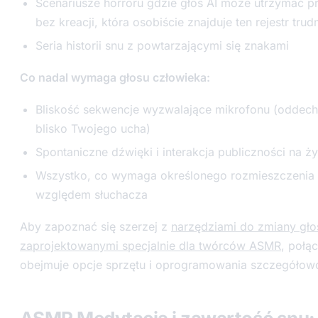
Scenariusze horroru gdzie głos AI może utrzymać p
bez kreacji, która osobiście znajduje ten rejestr trud
Seria historii snu z powtarzającymi się znakami
Co nadal wymaga głosu człowieka:
Bliskość sekwencje wyzwalające mikrofonu (oddech
blisko Twojego ucha)
Spontaniczne dźwięki i interakcja publiczności na ż
Wszystko, co wymaga określonego rozmieszczenia 
względem słuchacza
Aby zapoznać się szerzej z
narzędziami do zmiany gło
zaprojektowanymi specjalnie dla twórców ASMR
, połą
obejmuje opcje sprzętu i oprogramowania szczegółow