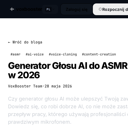
voxbooster
Zaloguj się
Rozpocznij 
PL
← Wróć do bloga
#asmr
#ai-voice
#voice-cloning
#content-creation
Generator Głosu AI do ASMR:
w 2026
VoxBooster Team
·
28 maja 2026
Czy generator głosu AI może ulepszyć Twoją z
Dowiedz się, co robi dobrze AI, co nie może zas
przepływ pracy, którego używają profesjonaliści 
prawdziwym mikrofonem.