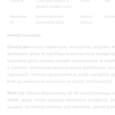
Voice.ai
Czas rzeczywisty z
Umiar
Tak
głosami społeczności
Resemble
Niestandardowe
Bardzo
Ogran
AI
klonowanie głosu
dobrze
Notatki na każdy:
ElevenLabs
tworzy najbardziej wiarygodny szeptany 
generatora głosu AI ogólnego przeznaczenia dostępne
biblioteka głosu zawiera modele wytrenowane na mięk
a zdolność klonowania głosu pozwala wytrenować się 
nagraniach. Główne ograniczenie to ścisłe narzędzie gen
brak przetwarzania mikrofonu w czasie rzeczywistym.
Murf
jest dobrze dopasowany do strukturyzowanego sc
ASMR, gdzie chcesz wysokie sterowanie produkcją. Jego
sprawia, że iteracja dostawy jest naturalna. Jakość trybu