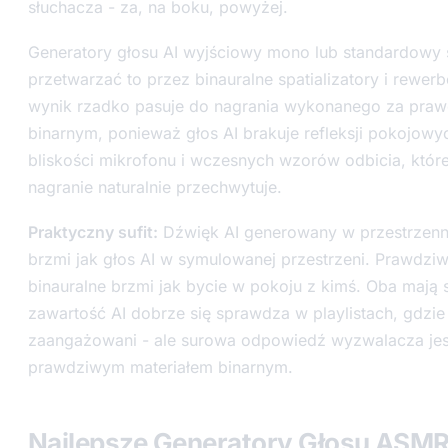
słuchacza - za, na boku, powyżej.
Generatory głosu AI wyjściowy mono lub standardowy 
przetwarzać to przez binauralne spatializatory i rewerb
wynik rzadko pasuje do nagrania wykonanego za pra
binarnym, ponieważ głos AI brakuje refleksji pokojowy
bliskości mikrofonu i wczesnych wzorów odbicia, któr
nagranie naturalnie przechwytuje.
Praktyczny sufit:
Dźwięk AI generowany w przestrzenn
brzmi jak głos AI w symulowanej przestrzeni. Prawdzi
binauralne brzmi jak bycie w pokoju z kimś. Oba mają 
zawartość AI dobrze się sprawdza w playlistach, gdzie
zaangażowani - ale surowa odpowiedź wyzwalacza jest 
prawdziwym materiałem binarnym.
Najlepsze Generatory Głosu ASMR