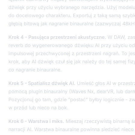
dźwięk przy użyciu wybranego narzędzia. Użyj modelu
do docelowego charakteru. Exportuj z taką samą szybk
głębią bitową jak nagranie binauralne (zazwyczaj 48kHz
Krok 4 - Pasująca przestrzeni akustyczne.
W DAW, zast
reverb do wygenerowanego dźwięku AI przy użyciu o
impulsowej przechwyconej z przestrzeni nagrań. To jes
krok, aby AI dźwięk czuł się jak należy do tej samej fi
co nagranie binauralne.
Krok 5 - Spatialisz dźwięk AI.
Umieść głos AI w przestrz
pomocą plugin binauralny (Waves Nx, dearVR, lub dar
Pozycjonuj go tam, gdzie “postać” byłby logicznie - 
w przód lub nieco na bok.
Krok 6 - Warstwa i miks.
Mieszaj rzeczywistą binarną śc
narracji AI. Warstwa binauralne powinna siedzieć nieco 