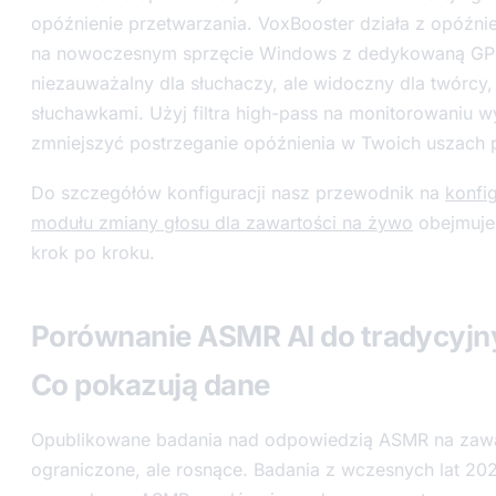
opóźnienie przetwarzania. VoxBooster działa z opóźni
na nowoczesnym sprzęcie Windows z dedykowaną GPU,
niezauważalny dla słuchaczy, ale widoczny dla twórcy, 
słuchawkami. Użyj filtra high-pass na monitorowaniu w
zmniejszyć postrzeganie opóźnienia w Twoich uszach p
Do szczegółów konfiguracji nasz przewodnik na
konfi
modułu zmiany głosu dla zawartości na żywo
obejmuje 
krok po kroku.
Porównanie ASMR AI do tradycyj
Co pokazują dane
Opublikowane badania nad odpowiedzią ASMR na zawa
ograniczone, ale rosnące. Badania z wczesnych lat 2020