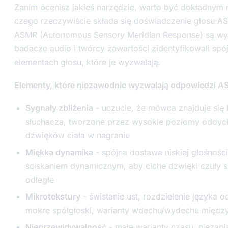
Zanim ocenisz jakieś narzędzie, warto być dokładnym 
czego rzeczywiście składa się doświadczenie głosu 
ASMR (Autonomous Sensory Meridian Response) są wys
badacze audio i twórcy zawartości zidentyfikowali sp
elementach głosu, które je wyzwalają.
Elementy, które niezawodnie wyzwalają odpowiedzi A
Sygnały zbliżenia
- uczucie, że mówca znajduje się 
słuchacza, tworzone przez wysokie poziomy oddyc
dźwięków ciała w nagraniu
Miękka dynamika
- spójna dostawa niskiej głośnośc
ściskaniem dynamicznym, aby ciche dźwięki czuły si
odległe
Mikrotekstury
- świstanie ust, rozdzielenie języka o
mokre spółgłoski, warianty wdechu/wydechu między
Nieprzewidywalność
- małe warianty czasu, niezap