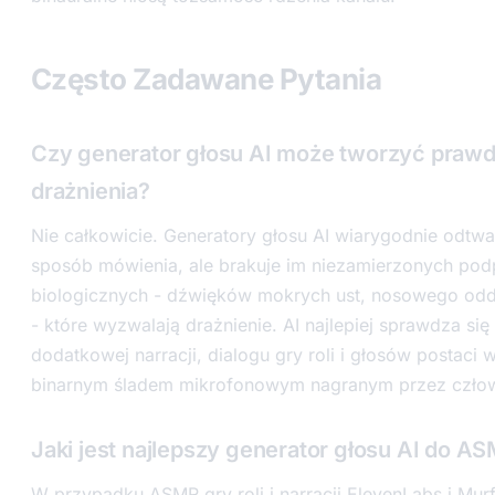
Często Zadawane Pytania
Czy generator głosu AI może tworzyć pra
drażnienia?
Nie całkowicie. Generatory głosu AI wiarygodnie odtwa
sposób mówienia, ale brakuje im niezamierzonych po
biologicznych - dźwięków mokrych ust, nosowego odd
- które wyzwalają drażnienie. AI najlepiej sprawdza si
dodatkowej narracji, dialogu gry roli i głosów postac
binarnym śladem mikrofonowym nagranym przez człow
Jaki jest najlepszy generator głosu AI do 
W przypadku ASMR gry roli i narracji ElevenLabs i Murf