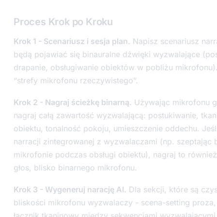
Proces Krok po Kroku
Krok 1 - Scenariusz i sesja plan.
Napisz scenariusz narra
będą pojawiać się binauralne dźwięki wyzwalające (po
drapanie, obsługiwanie obiektów w pobliżu mikrofonu)
“strefy mikrofonu rzeczywistego”.
Krok 2 - Nagraj ścieżkę binarną.
Używając mikrofonu g
nagraj całą zawartość wyzwalającą: postukiwanie, tkan
obiektu, tonalność pokoju, umieszczenie oddechu. Jeśl
narracji zintegrowanej z wyzwalaczami (np. szeptając
mikrofonie podczas obsługi obiektu), nagraj to równie
głos, blisko binarnego mikrofonu.
Krok 3 - Wygeneruj narację AI.
Dla sekcji, które są czy
bliskości mikrofonu wyzwalaczy - scena-setting proza, 
łącznik tkaninowy między sekwencjami wyzwalającymi 