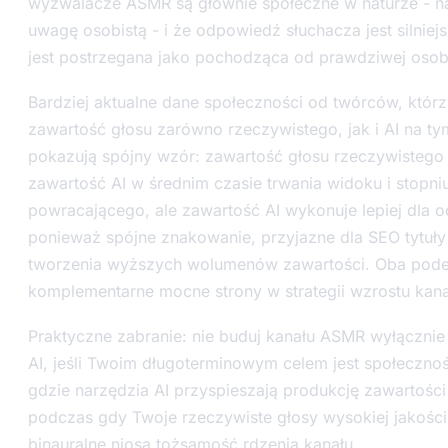
wyzwalacze ASMR są głównie społeczne w naturze - na
uwagę osobistą - i że odpowiedź słuchacza jest silniej
jest postrzegana jako pochodząca od prawdziwej osob
Bardziej aktualne dane społeczności od twórców, którz
zawartość głosu zarówno rzeczywistego, jak i AI na t
pokazują spójny wzór: zawartość głosu rzeczywisteg
zawartość AI w średnim czasie trwania widoku i stopni
powracającego, ale zawartość AI wykonuje lepiej dla o
ponieważ spójne znakowanie, przyjazne dla SEO tytuły
tworzenia wyższych wolumenów zawartości. Oba pode
komplementarne mocne strony w strategii wzrostu kana
Praktyczne zabranie: nie buduj kanału ASMR wyłącznie
AI, jeśli Twoim długoterminowym celem jest społecznoś
gdzie narzędzia AI przyspieszają produkcję zawartości 
podczas gdy Twoje rzeczywiste głosy wysokiej jakości 
binauralne niosą tożsamość rdzenia kanału.