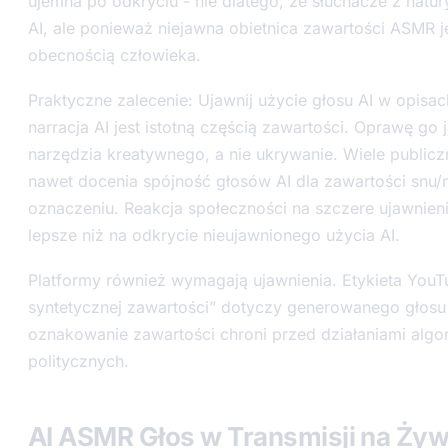
ujemna po odkryciu - nie dlatego, że słuchacze z natu
AI, ale ponieważ niejawna obietnica zawartości ASMR j
obecnością człowieka.
Praktyczne zalecenie: Ujawnij użycie głosu AI w opisac
narracja AI jest istotną częścią zawartości. Oprawę go
narzędzia kreatywnego, a nie ukrywanie. Wiele publiczn
nawet docenia spójność głosów AI dla zawartości snu/
oznaczeniu. Reakcja społeczności na szczere ujawnieni
lepsze niż na odkrycie nieujawnionego użycia AI.
Platformy również wymagają ujawnienia. Etykieta YouT
syntetycznej zawartości” dotyczy generowanego głosu
oznakowanie zawartości chroni przed działaniami algo
politycznych.
AI ASMR Głos w Transmisji na Ży