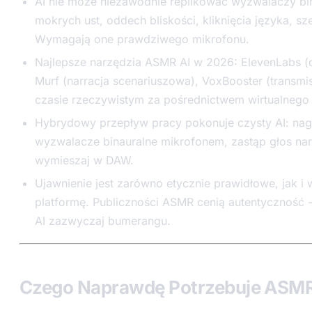
AI nie może niezawodnie replikować wyzwalaczy bin
mokrych ust, oddech bliskości, kliknięcia języka, sze
Wymagają one prawdziwego mikrofonu.
Najlepsze narzędzia ASMR AI w 2026: ElevenLabs (of
Murf (narracja scenariuszowa), VoxBooster (transmi
czasie rzeczywistym za pośrednictwem wirtualnego 
Hybrydowy przepływ pracy pokonuje czysty AI: nag
wyzwalacze binauralne mikrofonem, zastąp głos nar
wymieszaj w DAW.
Ujawnienie jest zarówno etycznie prawidłowe, jak 
platformę. Publiczności ASMR cenią autentyczność 
AI zazwyczaj bumerangu.
Czego Naprawdę Potrzebuje ASMR