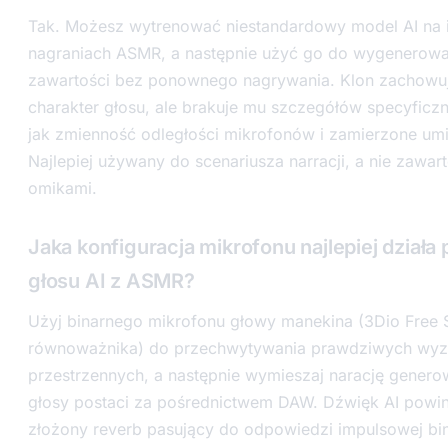
Tak. Możesz wytrenować niestandardowy model AI na i
nagraniach ASMR, a następnie użyć go do wygenerowa
zawartości bez ponownego nagrywania. Klon zachowuj
charakter głosu, ale brakuje mu szczegółów specyficzny
jak zmienność odległości mikrofonów i zamierzone um
Najlepiej używany do scenariusza narracji, a nie zawar
omikami.
Jaka konfiguracja mikrofonu najlepiej działa 
głosu AI z ASMR?
Użyj binarnego mikrofonu głowy manekina (3Dio Free 
równoważnika) do przechwytywania prawdziwych wy
przestrzennych, a następnie wymieszaj narację genero
głosy postaci za pośrednictwem DAW. Dźwięk AI powin
złożony reverb pasujący do odpowiedzi impulsowej bi