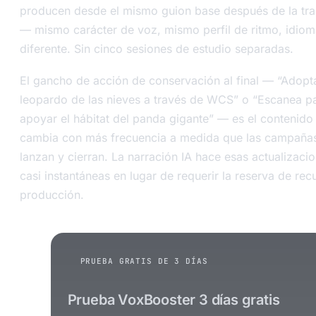
producen desde el mismo guion base después de la tr
— mismo carácter de voz, mismo perfil de ritmo, idio
diferente. Sin cinco sesiones de estudio separadas.
El gancho de acción de conservación al final — “Adopt
leopardo de las nieves a través de WCS” o “Escanea p
apoyar el hábitat del panda gigante” — es el contenido
cambia con más frecuencia a medida que las campaña
lanzan y cierran. La narración IA hace esas actualizaci
casi instantáneas en lugar de requerir la reserva de rec
producción.
PRUEBA GRATIS DE 3 DÍAS
Prueba VoxBooster 3 días gratis