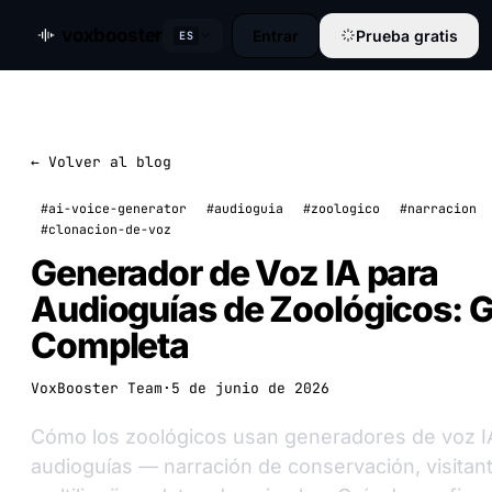
voxbooster
Entrar
Prueba gratis
ES
← Volver al blog
#ai-voice-generator
#audioguia
#zoologico
#narracion
#clonacion-de-voz
Generador de Voz IA para
Audioguías de Zoológicos: G
Completa
VoxBooster Team
·
5 de junio de 2026
Cómo los zoológicos usan generadores de voz I
audioguías — narración de conservación, visitan