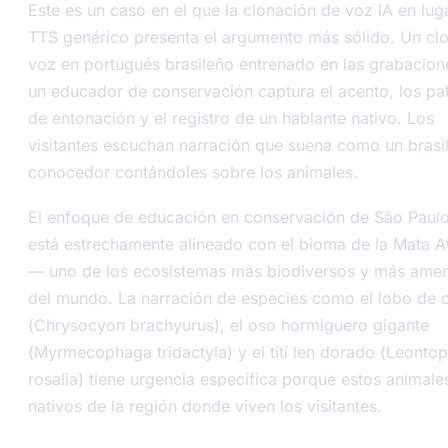
Este es un caso en el que la clonación de voz IA en lug
TTS genérico presenta el argumento más sólido. Un cl
voz en portugués brasileño entrenado en las grabacion
un educador de conservación captura el acento, los pa
de entonación y el registro de un hablante nativo. Los
visitantes escuchan narración que suena como un brasi
conocedor contándoles sobre los animales.
El enfoque de educación en conservación de São Paul
está estrechamente alineado con el bioma de la Mata At
— uno de los ecosistemas más biodiversos y más ame
del mundo. La narración de especies como el lobo de c
(
Chrysocyon brachyurus
), el oso hormiguero gigante
(
Myrmecophaga tridactyla
) y el tití len dorado (
Leontop
rosalia
) tiene urgencia específica porque estos animale
nativos de la región donde viven los visitantes.