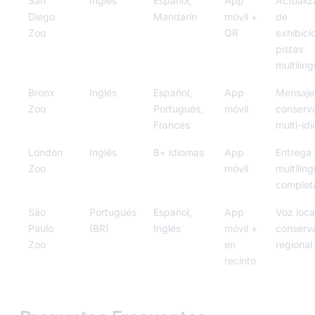
San
Inglés
Español,
App
Actualiz
Diego
Mandarín
móvil +
de
Zoo
QR
exhibici
pistas
multilin
Bronx
Inglés
Español,
App
Mensaje
Zoo
Portugués,
móvil
conserva
Francés
multi-id
London
Inglés
8+ idiomas
App
Entrega
Zoo
móvil
multilin
complet
São
Portugués
Español,
App
Voz loca
Paulo
(BR)
Inglés
móvil +
conserv
Zoo
en
regional
recinto