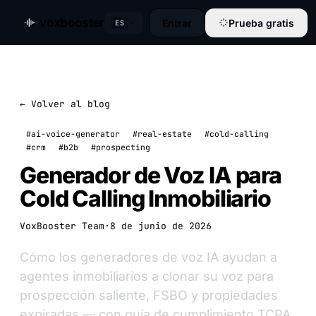
voxbooster
Entrar
Prueba gratis
ES
← Volver al blog
#ai-voice-generator
#real-estate
#cold-calling
#crm
#b2b
#prospecting
Generador de Voz IA para
Cold Calling Inmobiliario
VoxBooster Team
·
8 de junio de 2026
Cómo los generadores de voz IA ayudan a
agentes inmobiliarios a clonar su voz para
prospección saliente, FSBO y propiedades
expiradas — con guía de cumplimiento TCPA.