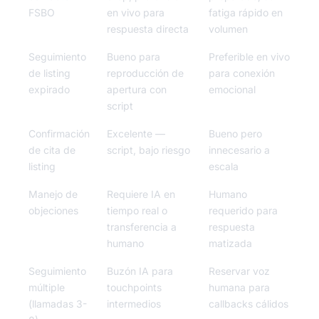
FSBO
en vivo para
fatiga rápido en
respuesta directa
volumen
Seguimiento
Bueno para
Preferible en vivo
de listing
reproducción de
para conexión
expirado
apertura con
emocional
script
Confirmación
Excelente —
Bueno pero
de cita de
script, bajo riesgo
innecesario a
listing
escala
Manejo de
Requiere IA en
Humano
objeciones
tiempo real o
requerido para
transferencia a
respuesta
humano
matizada
Seguimiento
Buzón IA para
Reservar voz
múltiple
touchpoints
humana para
(llamadas 3-
intermedios
callbacks cálidos