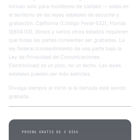
incluso solo para monitoreo de calidad — estás en
el territorio de las leyes estatales de escucha y
grabación. California (Código Penal 632), Florida
(§934.03), Illinois y varios otros estados requieren
que todas las partes consientan ser grabadas. La
ley federal (consentimiento de una parte bajo la
Ley de Privacidad de Comunicaciones
Electrónicas) es un piso, no un techo. Las leyes
estatales pueden ser más estrictas.
Divulga siempre al inicio si la llamada está siendo
grabada.
PRUEBA GRATIS DE 3 DÍAS