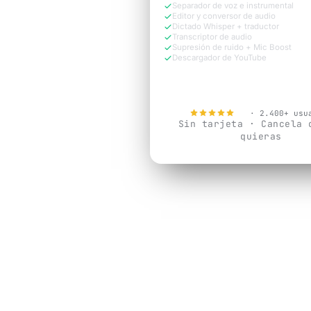
Separador de voz e instrumental
Editor y conversor de audio
Dictado Whisper + traductor
Transcriptor de audio
Supresión de ruido + Mic Boost
Descargador de YouTube
Probar Gratis Ahora
4.9
· 2.400+ usu
Sin tarjeta · Cancela 
quieras