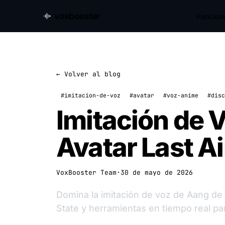
voxbooster
Funcion
← Volver al blog
#imitacion-de-voz
#avatar
#voz-anime
#disc
Imitación de 
Avatar Last A
VoxBooster Team
·
30 de mayo de 2026
Domina la imitación de voz de Aang de 
State y herramientas en tiempo real pa