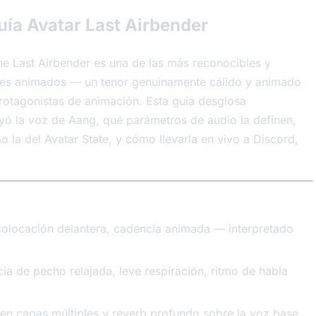
uía Avatar Last Airbender
he Last Airbender es una de las más reconocibles y
ajes animados — un tenor genuinamente cálido y animado
rotagonistas de animación. Esta guía desglosa
ó la voz de Aang, qué parámetros de audio la definen,
o la del Avatar State, y cómo llevarla en vivo a Discord,
e colocación delantera, cadencia animada — interpretado
ia de pecho relajada, leve respiración, ritmo de habla
en capas múltiples y reverb profundo sobre la voz base.