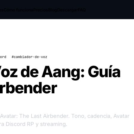
es
Cómo funciona
Precios
Blog
Descargar
FAQ
ord
#cambiador-de-voz
Voz de Aang: Guía
irbender
Avatar: The Last Airbender. Tono, cadencia, Avatar
ra Discord RP y streaming.