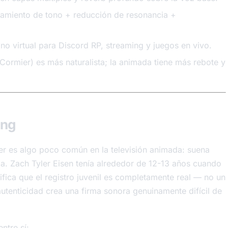
azamiento de tono + reducción de resonancia +
no virtual para Discord RP, streaming y juegos en vivo.
 Cormier) es más naturalista; la animada tiene más rebote y
ang
er es algo poco común en la televisión animada: suena
da. Zach Tyler Eisen tenía alrededor de 12-13 años cuando
nifica que el registro juvenil es completamente real — no un
autenticidad crea una firma sonora genuinamente difícil de
ntre sí: