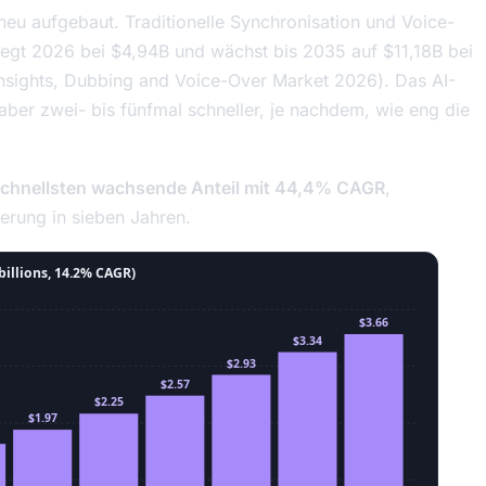
eu aufgebaut. Traditionelle Synchronisation und Voice-
egt 2026 bei $4,94B und wächst bis 2035 auf $11,18B bei
nsights,
Dubbing and Voice-Over Market 2026
). Das AI-
aber zwei- bis fünfmal schneller, je nachdem, wie eng die
schnellsten wachsende Anteil mit 44,4% CAGR
,
gerung in sieben Jahren.
illions, 14.2% CAGR)
$3.66
$3.34
$2.93
$2.57
$2.25
$1.97