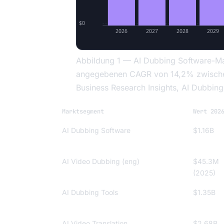
$0
2026
2027
2028
2029
Abbildung 1 — AI Dubbing Software-Ma
angegebenen CAGR von 14,2% zwischen
Business Research Insights, AI Dubbin
Marktsegment
Wert 202
AI Dubbing Software
$1.16B
AI Video Dubbing (eng)
$45.3M
(2025)
AI Dubbing Tools
$1.35B
AI Video Translation
$2.68B