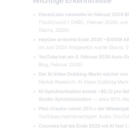
Wichtige Erkenntnisse
ElevenLabs sammelte im Februar 2026 $5
(TechCrunch / CNBC, Februar 2026) und e
(Sacra, 2026).
HeyGen erreichte Ende 2025 ~$100M A
im Juni 2024 festgesetzt wurde (Sacra, 
YouTube hat am 4. Februar 2026 Auto-Dubb
Blog, Februar 2026).
Der AI Video Dubbing-Markt wächst vo
Market Research,
AI Video Dubbing Mark
KI-Synchronisation kostet ~$0,12 pro S
Studio-Synchronisation
— etwa 95% Redu
Pilot-Creator sahen 25%+ der Wiedergab
YouTubes mehrsprachigem Audio (YouTu
Coursera hat bis Ende 2025 mit KI fast 1