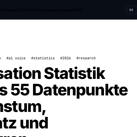
nktioniert's
Preise
Blog
Herunterladen
FAQ
DE
n
#ai voice
#statistics
#2026
#research
ation Statistik
ls 55 Datenpunkte
hstum,
tz und