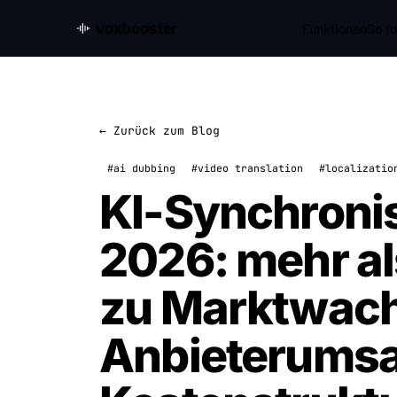
voxbooster
Funktionen
So fu
← Zurück zum Blog
#ai dubbing
#video translation
#localizatio
KI-Synchronis
2026: mehr a
zu Marktwac
Anbieterumsa