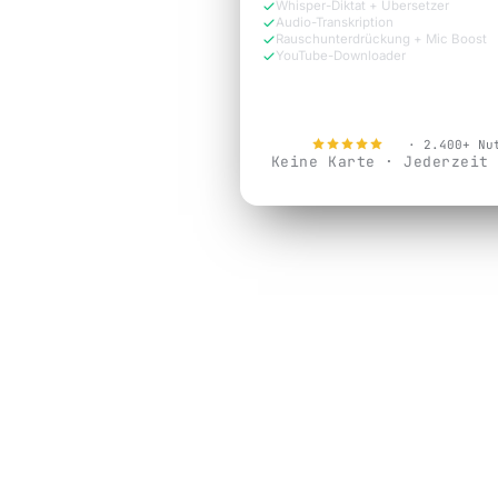
Whisper-Diktat + Übersetzer
Audio-Transkription
Rauschunterdrückung + Mic Boost
YouTube-Downloader
Jetzt kostenlos testen
4.9
· 2.400+ Nu
Keine Karte · Jederzeit