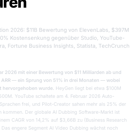
uren
sation 2026: $11B Bewertung von ElevenLabs, $397M
 90% Kostensenkung gegenüber Studio, YouTube-
a, Fortune Business Insights, Statista, TechCrunch
ar 2026 mit einer Bewertung von $11 Milliarden ab und
0M ARR — ein Sprung von 51% in drei Monaten — wobei
ät hervorgehoben wurde.
HeyGen liegt bei etwa $100M
500M. YouTube schaltete am 4. Februar 2026 Auto-
7 Sprachen frei, und Pilot-Creator sahen mehr als 25% der
n kommen. Der globale AI Dubbing Software-Markt ist
 einem CAGR von 14,2% auf $3,66B zu (Business Research
. Das engere Segment AI Video Dubbing wächst noch