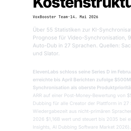
Kostenstrukt
VoxBooster Team
·
14. Mai 2026
Über 55 Statistiken zur KI-Synchroni
Prognose für Video-Synchronisation,
Auto-Dub in 27 Sprachen. Quellen: Sacr
und Slator.
ElevenLabs schloss seine Series D im Febru
erreichte bis April Berichten zufolge $50
Synchronisation als oberste Produktpriorit
ARR auf einer Post-Money-Bewertung von $
Dubbing für alle Creator der Plattform in 2
Wiedergabezeit aus nicht-primären Sprache
2026 $1,16B wert und steuert bis 2035 bei
Insights,
AI Dubbing Software Market 2026
)