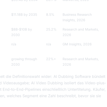
$11.18B by 2035
8.5%
Business Research
Insights, 2026
$8B-$10B by
25.2%
Research and Markets,
2030
2026
n/a
n/a
GM Insights, 2026
growing through
22%+
Research and Markets,
2030
2026
lt die Definitionswahl wider: AI Dubbing Software bündelt
d Videoausgabe; AI Video Dubbing isoliert das Video-plus-
t End-to-End-Pipelines einschließlich Untertitelung. Käufer,
fen, welches Segment eine Zahl beschreibt, bevor sie sie