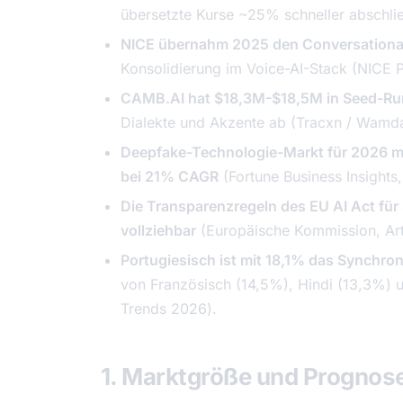
übersetzte Kurse ~25% schneller abschli
NICE übernahm 2025 den Conversational
Konsolidierung im Voice-AI-Stack (NICE P
CAMB.AI hat $18,3M-$18,5M in Seed-Ru
Dialekte und Akzente ab (Tracxn / Wamd
Deepfake-Technologie-Markt für 2026 mit
bei 21% CAGR
(Fortune Business Insights
Die Transparenzregeln des EU AI Act fü
vollziehbar
(Europäische Kommission, Art
Portugiesisch ist mit 18,1% das Synchron
von Französisch (14,5%), Hindi (13,3%) 
Trends 2026
).
1. Marktgröße und Prognose