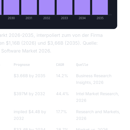
2030
2031
2032
2033
2034
2035
rkt 2026-2035, interpoliert zum von der Firma
 $1,16B (2026) und $3,66B (2035). Quelle:
g Software Market 2026.
6
Prognose
CAGR
Quelle
$3.66B by 2035
14.2%
Business Research
Insights, 2026
$397M by 2032
44.4%
Intel Market Research,
2026
implied $4.4B by
17.7%
Research and Markets,
2032
2026
$33.4B by 2034
28.7%
Market.us, 2026