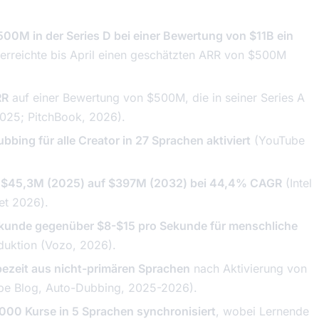
00M in der Series D bei einer Bewertung von $11B ein
rreichte bis April einen geschätzten ARR von $500M
RR
auf einer Bewertung von $500M, die in seiner Series A
2025; PitchBook, 2026).
ing für alle Creator in 27 Sprachen aktiviert
(YouTube
n $45,3M (2025) auf $397M (2032) bei 44,4% CAGR
(Intel
et 2026
).
ekunde gegenüber $8-$15 pro Sekunde für menschliche
ktion (Vozo, 2026).
ezeit aus nicht-primären Sprachen
nach Aktivierung von
be Blog,
Auto-Dubbing
, 2025-2026).
.000 Kurse in 5 Sprachen synchronisiert
, wobei Lernende