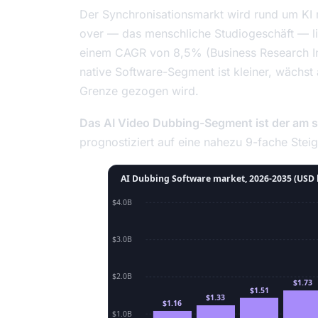
Der Synchronisationsmarkt wird rund um KI n
over — das menschliche Studiogeschäft — li
einem CAGR von 8,5% (Business Research I
native Software-Segment ist kleiner, wächst 
Grenze gezogen wird.
Das AI Video Dubbing-Segment ist der am 
prognostiziert auf eine nahezu 9-fache Stei
AI Dubbing Software market, 2026-2035 (USD b
$4.0B
$3.0B
$2.0B
$1.73
$1.51
$1.33
$1.16
$1.0B