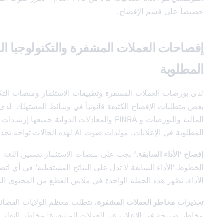
سم الإفصاح.
لعملات المشفرة والتكنولوجيا المالية
عملات المشفرة وتطبيقات الاستثمار ومنصات التكنولوجيا المالية
لإفصاح الكثيفة قانونياً في وسائط المستهلك. لدى لجنة الأوراق
المالية والبورصات و FINRA والمعادلات الدولية جميعها إرشادات حول الإفصاحات
لدات صوت AI لهذه الحالات تواجه تحديات مختلفة.
لسابقة.’
يجب على منصات الاستثمار تضمين اللغة على طول
ء السابقة لا تدل على النتائج المستقبلية’ في أي اتصال يتضمن بيانات
ذه الجملة الواحدة في ملايين القطع من المحتوى المالي سنوياً.
ر العملات المشفرة.
تتطلب معظم الولايات القضائية الآن تحذيرات
في الإعلان عن العملات المشفرة: مخاطر التقلب، مخاطر الحفظ،