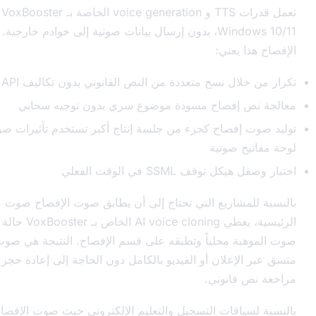
تعمل قدرات TTS و voice generation الخاصة بـ VoxBooster محلياً على
Windows 10/11، بدون إرسال بيانات صوتية إلى خوادم خارجية. لإنتاج صوت
ني:
سخ متعددة من النص القانوني بدون تكاليف API لكل حرف
فصاح مسودة موضوع سري بدون توجيه سحابي
صاح كجزء من جلسة إنتاج أكبر تستخدم تأثيرات صوتية وعناصر
وتية
SSML في الوقت الفعلي
اريع التي تحتاج إلى أن يطابق صوت الإفصاح صوت موهبة السرد
الرئيسية، يغطي AI voice cloning الخاص بـ VoxBooster حالة الاستخدام - تكرر
محلياً وتطبقه على قسم الإفصاح. النتيجة هي صوت علامة تجارية
لان أو الفيديو بالكامل دون الحاجة إلى إعادة حجز الموهبة لكل
نوني.
قات التسجيل والتعليم الإلكتروني حيث صوت الإفصاح هو عنصر واحد