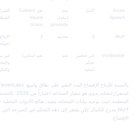
كامل
نعم
نعم (Custom
الشركات والصناعة
(معدل
Neural
المنظمة
Voice)
prosody)
لا
محدود
لا
الإنتاج البسيط بدون
احتياجات SSML
عبر عناصر
نعم
نعم (محلي)
غير متصل بالإنترنت
تحكم
والمحتوى السري
أصلية
والتكرار
بالنسبة للإنتاج الإفصاح البث النقي على نطاق واسع، ElevenLabs مع تعديل
استقرار/تشابه يدوي هو معيار الصناعة اعتباراً من 2026. بالنسبة لمحتوى الصناعة
وجيه بيانات السحابة مقيد، تعالج الأدوات المحلية حالة الاستخدام.
ج للكمال لكن يفتقر إلى دقة التحكم في السرعة التي يتطلبها عمل