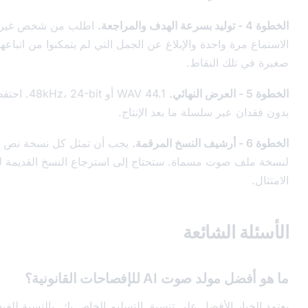
اطلب من شخص غير مألوف بالنص
واحدة والإبلاغ عن الجمل التي لم يتمكنوا من اتباعها. أضف توقفات
 النقاط.
WAV 44.1 أو 48kHz، 24-bit. احتفظ بملفات المصدر
ر سلسلة ما بعد الإنتاج.
يجب أن تمثل كل نسخة نص قانوني خريطة
ت مسماة. ستحتاج إلى استرجاع النسخ القديمة لعمليات تدقيق
لشائعة
AI للإفصاحات القانونية؟
الأفضل على تنسيق التسليم الخاص بك. بالنسبة للفيديو المسجل