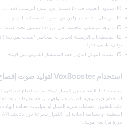
 من السرد الرئيسي كحد أدنى
شاشة متزامن مع الصوت لتنسيقات الفيديو
نافسة أعلى من -12 ديسيبل تحت صوت الإفصاح
 الرئيسية (تحذيرات المخاطر، ‘ليست نموذجية’) تحصل على
بلها
ائي الذي راجعه المستشار القانوني قبل الإنتاج
لي
نصات TTS السحابية هي المعيار لإنتاج صوت إفصاح احترافي، لكن هناك حالات
توجيه الصوت عبر واجهة برمجة تطبيقات تابعة لجهة خارجية ليس
ق: متطلبات سرية العميل أو سياسات معالجة البيانات الصناعية
المنظمة أو ببساطة الحاجة إلى التكرار بسرعة دون تكاليف API لكل حرف خلال
طويلة.