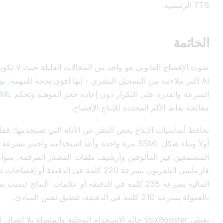
القانوني هو واحد من المجالات القليلة حيث لا تكون مولدات صوت
ءمة من التسجيل البشري - إنها أقوى بحجة للمهمة. توفر اتساق
السرعة والقدرة على التكرار دون إعادة حجز الموهبة وتحكم SSML دقيق جميع
ألم المحددة للإنتاج الإفصاح.
 الإنتاج بغض النظر عن الأداة التي تستخدمها: قفل النص القانوني
أولاً وبناء هيكل SSML مرة واحدة وأعد استخدامه واختبر بسرعة الهدف مع
ر المألوفين وأرشيف ملفات المصدر المرقمة. سواء كنت تنتج بقع
فارماسي التلفزيون بسرعة 220 كلمة في الدقيقة أو إفصاحات تطبيق التكنولوجيا
المالية بسرعة 235 كلمة في الدقيقة أو علامات ‘النتائج ليست نموذجية’ التسويق
س المبادئ.
يغطي VoxBooster حالة الاستخدام المحلية والمتصلة بلا اتصال للفرق التي تعمل