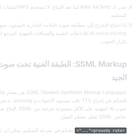
صدر كـ WAV 44.1kHz لما بعد الإنتاج؛ لا تستخدم MP3 لملفات المصدر القابلة
خراج إلى مطابقة صوت العلامة التجارية الموجود، ضع في الاعتبار
AI voice cloning للإحاطات الطبية والسياقات المهنية كمرجع لسير عمل
SSML Markup: الطبقة الفنية تحت صوت الإفصاح
SSML (Speech Synthesis Markup Language) هي معيار قائم على XML
للتحكم في إخراج TTS على مستوى الأصوات و prosody. تدعم معظم منصات
صوت AI المهنية على الأقل مجموعة فرعية من SSML. لإنتاج صوت إفصاح، ثلاثة
يتحكم في سرعة التسليم. يمكن أن تكون القيم نسباً