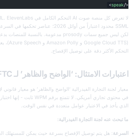
لا تعرض كل منصة صوت AI التحكم الكامل في SSML. ElevenLabs لديها تنفيذ
SSML محدود اعتباراً من أوائل 2026؛ عناصر تحكمها في السرعة والتوقف تعمل
لكن ليس جميع سمات prosody مدعومة. بالنسبة للمنصات بدعم SSML الكامل
(Google Cloud TTS و Amazon Polly و Azure Speech)، يعطيك هذا الترميز
 دقة على توصيل الإفصاح.
لامتثال: ‘الواضح والظاهر’ لـ FTC
تجارة الفيدرالية ‘الواضح والظاهر’ هو معيار قانوني لإفصاحات الصوت
في محتوى تجاري أمريكي. لا تتمتع برقم WPM ثابت - إنها اختبار الظروف الكلية
الاعتبار عوامل متعددة في نفس الوقت.
نة التجارة الفيدرالية:
يتم توصيل الإفصاح بسرعة حيث يمكن للمستهلك العادي أن يفهمه