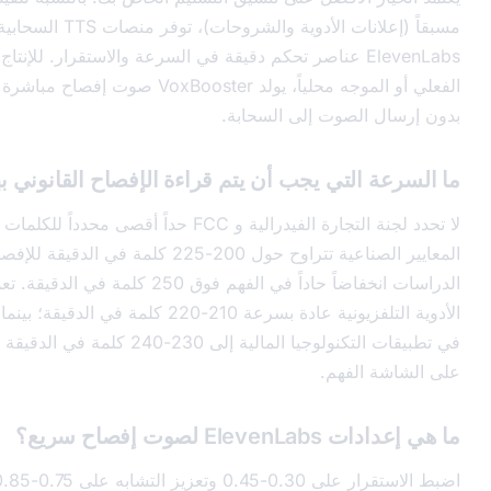
مسبقاً (إعلانات الأدوية والشروحات)، توفر منصات TTS السحابية مثل
ElevenLab عناصر تحكم دقيقة في السرعة والاستقرار. للإنتاج في الوقت
الفعلي أو الموجه محلياً، يولد VoxBooster صوت إفصاح مباشرة على Windows
لصوت إلى السحابة.
لتي يجب أن يتم قراءة الإفصاح القانوني بها؟
لا تحدد لجنة التجارة الفيدرالية و FCC حداً أقصى محدداً للكلمات في الدقيقة، لكن
المعايير الصناعية تتراوح حول 200-225 كلمة في الدقيقة للإفصاحات البث. تظهر
الدراسات انخفاضاً حاداً في الفهم فوق 250 كلمة في الدقيقة. تعمل إعلانات
الأدوية التلفزيونية عادة بسرعة 210-220 كلمة في الدقيقة؛ بينما تدفع الإفصاحات
في تطبيقات التكنولوجيا المالية إلى 230-240 كلمة في الدقيقة حيث يدعم النص
لفهم.
 إفصاح سريع؟
اضبط الاستقرار على 0.30-0.45 وتعزيز التشابه على 0.75-0.85. يسمح