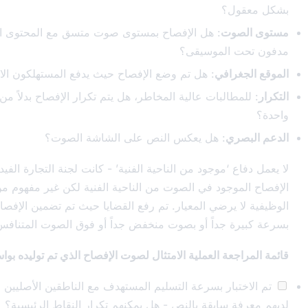
؟
ت
: هل الإفصاح بمستوى صوت متسق مع المحتوى الرئيسي أم
لموسيقى؟
في
: هل تم وضع الإفصاح حيث يدفع المستهلكون الانتباه؟
لبات عالية المخاطر، هل يتم تكرار الإفصاح بدلاً من ذكره مرة
: هل يعكس النص على الشاشة الصوت؟
موجود من الناحية الفنية’ - كانت لجنة التجارة الفيدرالية صريحة بأن
ود في الصوت من الناحية الفنية لكن غير مفهوم من الناحية
رضي المعيار. تم رفع القضايا حيث تم تضمين الإفصاحات لكن التحدث
داً أو بصوت منخفض جداً أو فوق الصوت المتنافس ليكون مفهوماً.
 العملية الامتثال لصوت الإفصاح الذي تم توليده بواسطة AI:
ر بسرعة التسليم المستهدف مع الناطقين الأصليين الذين لم يكن
ابقة بالنص - هل يمكنهم تكرار النقاط الرئيسية؟