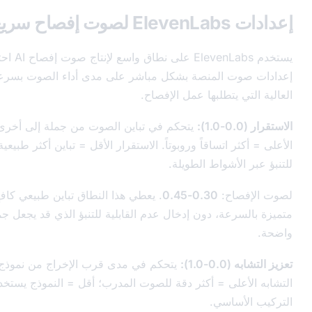
يستخدم ElevenLabs على نطاق واسع لإنتاج صوت إفصاح AI احترافي. تؤثر
المنصة بشكل مباشر على مدى أداء الصوت بسرعات التسليم
تطلبها عمل الإفصاح.
يتحكم في تباين الصوت من جملة إلى أخرى. الاستقرار
اتساقاً وروبوتاً. الاستقرار الأقل = تباين أكثر طبيعية، لكن أقل قابلية
شواط الطويلة.
ح:
0.30-0.45
. يعطي هذا النطاق تباين طبيعي كافٍ لإبقاء الأصوات
ة، دون إدخال عدم القابلية للتنبؤ الذي قد يجعل جملة واحدة غير
:
يتحكم في مدى قرب الإخراج من نموذج الصوت المصدر.
ى = أكثر دقة للصوت المدرب؛ أقل = النموذج يستخدم المزيد من
اسي.