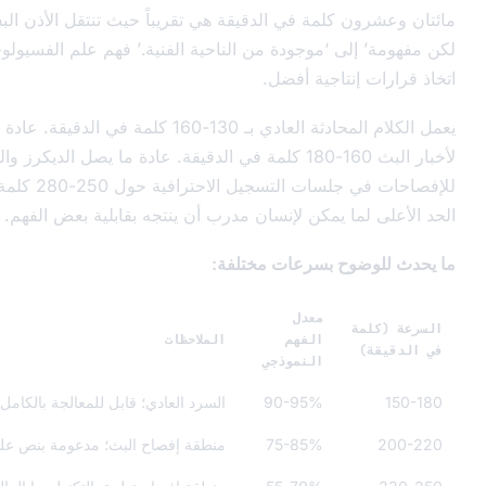
 كلمة في الدقيقة هي تقريباً حيث تنتقل الأذن البشرية من ‘سريعة
لى ‘موجودة من الناحية الفنية.’ فهم علم الفسيولوجيا يساعدك على
إنتاجية أفضل.
يعمل الكلام المحادثة العادي بـ 130-160 كلمة في الدقيقة. عادة ما يكون التسليم
لأخبار البث 160-180 كلمة في الدقيقة. عادة ما يصل الديكرز والقراء الخبيرون
للإفصاحات في جلسات التسجيل الاحترافية حول 250-280 كلمة في الدقيقة -
ما يمكن لإنسان مدرب أن ينتجه بقابلية بعض الفهم.
وح بسرعات مختلفة:
معدل
ة
الفهم
الملاحظات
النموذجي
90-95%
السرد العادي؛ قابل للمعالجة بالكامل
75-85%
منطقة إفصاح البث؛ مدعومة بنص على الشاشة