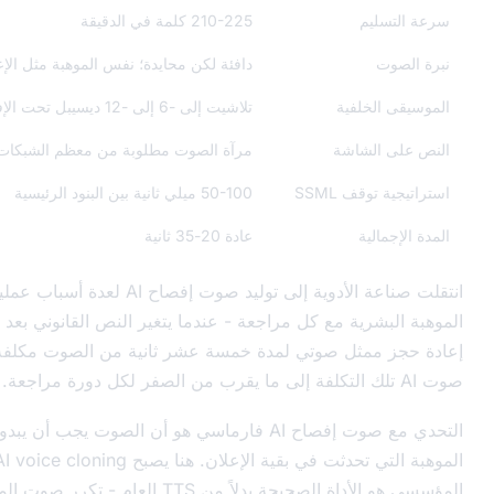
210-225 كلمة في الدقيقة
دافئة لكن محايدة؛ نفس الموهبة مثل الإعلان الرئيسي
لفية
تلاشيت إلى -6 إلى -12 ديسيبل تحت الإفصاح
شاشة
مرآة الصوت مطلوبة من معظم الشبكات
 SSML
50-100 ميلي ثانية بين البنود الرئيسية
ة
عادة 20-35 ثانية
انتقلت صناعة الأدوية إلى توليد صوت إفصاح AI لعدة أسباب عملية. تتراكم تكاليف
ية مع كل مراجعة - عندما يتغير النص القانوني بعد التصوير، فإن
ثل صوتي لمدة خمسة عشر ثانية من الصوت مكلفة. ينهار توليد
التحدي مع صوت إفصاح AI فارماسي هو أن الصوت يجب أن يبدو مثل نفس
الموهبة التي تحدثت في بقية الإعلان. هنا يصبح AI voice cloning للعمل
المؤسسي هو الأداة الصحيحة بدلاً من TTS العام - تكرر صوت الموهبة وتطبقه