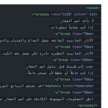
>
prosody
 rate
=
"115%"
 pit
اسم العقار
حساساً لمكوناته.
/>
break
 time
لجانبية الشائعة تشمل الصداع والغثيان والدوار.
/>
break
 time
لجانبية الخطيرة نادرة لكن تشمل تلف الكبد.
/>
break
 time
=
ى طبيبك قبل تناول اسم العقار
املاً أو تخطط لأن تصبحي حاملاً.
/>
break
 time
"mo
=
 level
emphasis
>قد تختلف النتائج الفردية.</
emphasis
>
/>
break
 time
معلومات الموصوفة الكاملة على اسم العقار نقطة كوم.
>