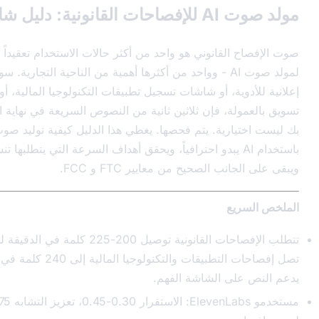
دليل شامل
لقانوني هو واحد من أكثر حالات الاستخدام تعقيداً من الناحية الفنية
لمولد صوت AI - وواحد من أكثرها أهمية من الناحية التجارية. سواء كنت تنتج بقعاً
ية، أو شاشات تسجيل تطبيقات التكنولوجيا المالية، أو مقاطع فيديو
ة، فإن ثلاثين ثانية من النصوص السريعة في نهاية المحتوى الخاص
رية. يتم فحصها. يغطي هذا الدليل كيفية توليد صوت إفصاح قانوني
ستخدام AI يبدو احترافياً، ويحقق أهداف السرعة التي يتطلبها تنسيق وسائطك،
 الصحيح من معايير FTC و FCC.
ع
تتطلب الإفصاحات القانونية توصيل 200-225 كلمة في الدقيقة للبث؛ يمكن أن
تصل إفصاحات التطبيقات والتكنولوجيا المالية إلى 240 كلمة في الدقيقة حيث
ى الشاشة الفهم.
مستخدمو ElevenLabs: الاستقرار 0.30-0.45، تعزيز التشابه 0.75-0.85