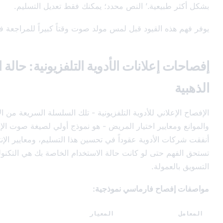
عية.’ النص محدد؛ يمكنك فقط تعديل التسليم.
القيود قبل لمس مولد صوت وقتاً كبيراً للمراجعة في المصب.
علانات الأدوية التلفزيونية: حالة الاستخدام
ني للأدوية التلفزيونية - تلك السلسلة السريعة من الآثار الجانبية
يير اختيار المريض - هو نموذج أولي لصيغة صوت الإفصاح القانوني.
لأدوية عقوداً في تحسين هذا التسليم، ومعايير الإنتاج الخاصة بهم
تى لو كانت حالة الاستخدام الخاصة بك هي التكنولوجيا المالية أو
ولة.
ح فارماسي نموذجية:
المعيار