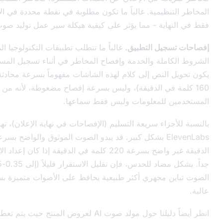
يمية. غالباً ما تكون مطلوبة في نقطة محددة في الإعلان - وليس
ة - مما يؤثر على كيفية هيكلة سير عمل توليد صوت AI.
ل التطبيق.
غالباً ما تتطلب تطبيقات التكنولوجيا المالية المحمولة
لة والخدمة وإفصاح المخاطر في أثناء تسجيل المستخدم. يجب أن
يكون تحويل النص إلى كلام لهذه الشاشات مفهوماً بسرعة محادثة عادية (150-
في الدقيقة)، وليس بسرعة إفصاح مضغوطة، لأنه من المتوقع معالجة
لمعلومات وليس فقط سماعها.
اء سريعة التسليم (الإفصاحات في نهاية الإعلان)، تهم إعدادات
ElevenLabs بشكل كبير. قد يبدو الصوت الموثوق والواضح بسرعة 160 كلمة في
الدقيقة غير واضح بسرعة 220 كلمة في الدقيقة إذا كان إعداد الاستقرار مرتفعاً
جداً. بشكل مضاد للحدس، فإن تقليل الاستقرار قليلاً (إلى 0.35-0.45) يعطي
مجهري أكثر طبيعية يحافظ على الأصوات متميزة بسرعات توصيل
انظر أيضاً دليلنا حول مولد صوت AI لعروض المنتج حيث يتم تغطية المقايضات بين