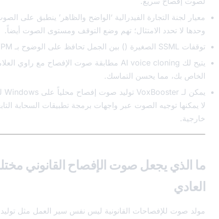
سريع.
تجارة الفيدرالية ‘الواضح والظاهر’ ينطبق على الصوت - السرعة
 الامتثال؛ تهم وضع التوقف ومستوى الصوت أيضاً.
) بين الجمل تحافظ على الوضوح بـ WPM عالية.
يتيح لك AI voice cloning مطابقة صوت الإفصاح مع راوي العلامة التجارية
ا يحسن التماسك.
يمكن لـ VoxBooster توليد صوت إفصاح محلياً على Windows للمشاريع التي
يه الصوت عبر واجهات برمجة تطبيقات السحابة التابعة لجهات
ما الذي يجعل صوت الإفصاح القانوني مختلفاً عن TTS
فصاحات القانونية ليس نفس سير العمل مثل توليد مسار السرد أو