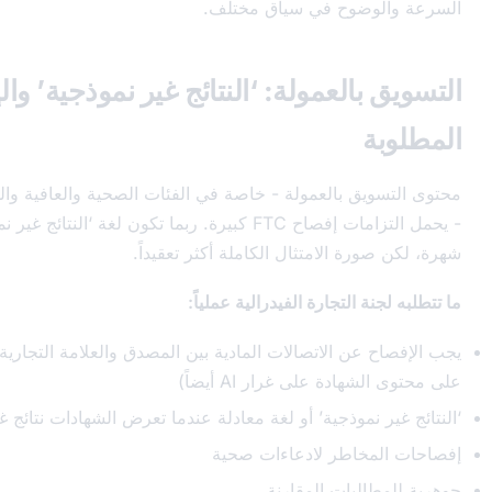
ضوح في سياق مختلف.
العمولة: ‘النتائج غير نموذجية’ والإفصاحات
 بالعمولة - خاصة في الفئات الصحية والعافية والمالية والبرمجيات
- يحمل التزامات إفصاح FTC كبيرة. ربما تكون لغة ‘النتائج غير نموذجية’ هي الأكثر
 الامتثال الكاملة أكثر تعقيداً.
التجارة الفيدرالية عملياً:
ن الاتصالات المادية بين المصدق والعلامة التجارية (ينطبق هذا
ة على غرار AI أيضاً)
موذجية’ أو لغة معادلة عندما تعرض الشهادات نتائج غير نموذجية
اطر لادعاءات صحية
بات المقارنة