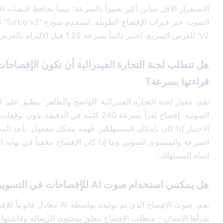
ل بتباين أكثر تعبيراً بالسرعة؛ بينما يحافظ التشابه الأعلى على اتساق
الصوت عبر فترات الإفصاح الطويلة. استخدم نموذج ‘Turbo v2’ أو ‘Multilingual
نة التجارة الفيدرالية أن تكون الإفصاحات مفهومة عند
رعة؟
نة التجارة الفيدرالية ‘الواضح والظاهر’ ينطبق على الإفصاحات
الصوتية. إفصاح يُقرأ بسرعة 240 كلمة في الدقيقة بدون توقفات قد يفشل في هذا
كان بإمكان المستهلكين فهمه بشكل معقول. يأخذ المعيار في الاعتبار
وى الصوتي وما إذا كان الإفصاح مخفياً في نهاية الإعلان بعد تشتت
ك.
A للإفصاحات في التسويق بالعمولة؟
نعم. صوت الإفصاح الذي تم توليده بواسطة AI معادل قانونياً للإفصاحات التي
ن - متطلب الإفصاح يتعلق بمحتوى الرسالة وقابليتها للفهم، وليس