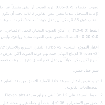
ح:
0.75-0.85
. تريد الصوت أن يبقى متسقاً عبر جلسات متعددة
 عندما يتغير النص القانوني)، لذلك يجب أن يكون التشابه عالياً.
إن أمكن للصوت المختار. للعمل الإفصاحي، احتفظ بهذا على
لنمط المنخفض يعني الصوت محايد وواضح، وليس منمقاً.
استخدم ‘Turbo v2’ للتكرار السريع والاختبار؛ ‘Multilingual v2’ أو
‘Eleven v3’ للإنتاج النهائي حيث تهم جودة الصوت أكثر. يعرض Turbo سرعة
ن أحياناً أن يدخل عدم اتساق دقيق بسرعات قصوى.
ي:
توليد عرض اختبار بسرعة 1.0x الأصلية للتحقق من دقة النطق على
انونية.
سرعة ElevenLabs.
ة غير واضحة، قلل إلى 0.30.