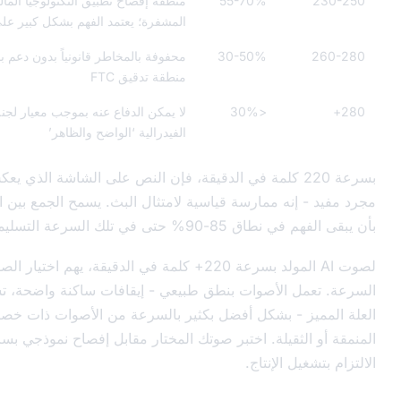
55-70%
منطقة إفصاح تطبيق التكنولوجيا المالية/العملة
المشفرة؛ يعتمد الفهم بشكل كبير على دعم الشاشة
30-50%
محفوفة بالمخاطر قانونياً بدون دعم بصري قوي؛
منطقة تدقيق FTC
<30%
لا يمكن الدفاع عنه بموجب معيار لجنة التجارة
الفيدرالية ‘الواضح والظاهر’
رعة 220 كلمة في الدقيقة، فإن النص على الشاشة الذي يعكس الصوت ليس
نه ممارسة قياسية لامتثال البث. يسمح الجمع بين الصوت والصورة
تى في تلك السرعة التسليمية.
لصوت AI المولد بسرعة 220+ كلمة في الدقيقة، يهم اختيار الصوت بقدر إعداد
 الأصوات بنطق طبيعي - إيقافات ساكنة واضحة، تشكيل حروف
 - بشكل أفضل بكثير بالسرعة من الأصوات ذات خصائص اللهجة
المنمقة أو الثقيلة. اختبر صوتك المختار مقابل إفصاح نموذجي بسرعة 1.25 قبل
 الإنتاج.