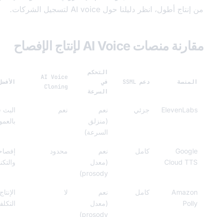
لنا حول AI voice لتسجيل الشركات.
 لإنتاج الإفصاح
التحكم
AI Voice
دعم SSML
في
الأفضل ل
Cloning
السرعة
جزئي
نعم
نعم
البث فارماسي والفيديو
(منزلق
بالعمولة
السرعة)
كامل
نعم
محدود
إفصاحات التطبيق
(معدل
والتكنولوجيا المالية
prosody)
كامل
نعم
لا
الإنتاج الكبير منخفض
(معدل
التكلفة
prosody)