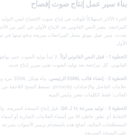
 عمل إنتاج صوت إفصاح
استهلاكاً للوقت في إنتاج صوت الإفصاح ليس التوليد نفسه - إنه دورة
ر النص القانوني بعد الإنتاج الأولي في كثير من الأحيان أكثر مما لا
ل موثق يجعل المراجعات سريعة يدفع ثمنها في تشغيل الإنتاج
لا تبدأ توليد الصوت حتى يوافق عليه المستشار
مراجعة بعد توليد الصوت تعني تمرير إنتاج جديد.
بناء هيكل SSML مرة واحدة مع جميع
علامات الفاصل والإعدادات prosody. تسقط النسخ اللاحقة من النص في نفس
لكلمات تتغير وليس البنية.
قبل إنتاج النسخة السريعة، وليد بسرعة عادية
لالتقاط أي نطق خاطئ AI من أسماء العلامات التجارية أو أسماء العقاقير أو
الية. أصلح هذه باستخدام ترميز الأصوات بسرعة عادية، ثم تطبيق
لسريعة.