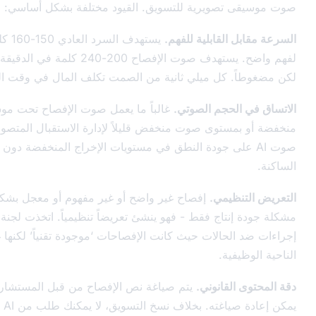
صويرية للتسويق. القيود مختلفة بشكل أساسي:
لقابلية للفهم.
يستهدف السرد العادي 150-160 كلمة في الدقيقة
لفهم واضح. يستهدف صوت الإفصاح 200-240 كلمة في الدقيقة - لا يزال مفهوماً،
 كل ميلي ثانية من الصمت تكلف المال في وقت البث الإعلاني.
حجم الصوتي.
غالباً ما يعمل صوت الإفصاح تحت موسيقى خلفية
ستوى صوت منخفض قليلاً لإدارة الاستقبال المتصور. يجب أن يحافظ
A على جودة النطق في مستويات الإخراج المنخفضة دون إعاقة الحروف
يمي.
إفصاح غير واضح أو غير مفهوم أو معجل بشكل مصطنع ليس
تاج فقط - فهو ينشئ تعريضاً تنظيمياً. اتخذت لجنة التجارة الفيدرالية
حالات حيث كانت الإفصاحات ‘موجودة تقنياً’ لكنها غير مفهومة من
ية.
قانوني.
يتم صياغة نص الإفصاح من قبل المستشار القانوني ولا
يمكن إعادة صياغته. بخلاف نسخ التسويق، لا يمكنك طلب من AI ‘إعادة كتابة هذا