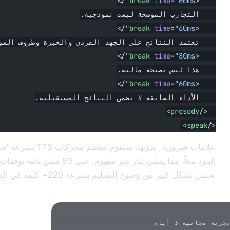
/>
break
 time
 الموضحة ليست نموذجية.
/>
break
 time
لنتائج على الجهد الفردي والخبرة وظروف السوق.
/>
break
 time
 نصيحة مالية.
/>
break
 time
لسابقة لا تضمن النتائج المستقبلية.
>
ضرورية. بدونها، ستقوم معظم محركات TTS بسرعة ‘سريعة’ بتشغيل
البنود معاً، مما ينشئ تيار غير مفهوم. حتى 50 ميلي ثانية توقفات بين الجمل
وضوح التسليم بسرعة 220+ كلمة في الدقيقة.