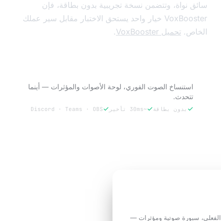
 نواة، وتتضمن نسخة تجريبية بدون بطاقة، فإن
VoxBooster خيار واحد يستحق الاختبار مقابل سير عملك
ص.
تحميل VoxBooster
.
جرّب VoxBooster — 3 أيام مجاناً.
استنساخ الصوت الفوري، لوحة الأصوات والمؤثرات — أينما
تتحدث.
بدون بطاقة
~30ms تأخير
Discord · Teams · OBS
جرّب 3 أيام مجاناً
حتاجها المكالمة.
ورة صوتية ومؤثرات —