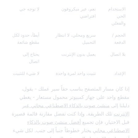
ستخدام
نعم، عبر ميكروفون
لا توجه حي
ي
افتراضي
فعلي
جم /
سريع ومحلي، لا انتظار
أبطأ، حدود لكل
فعة
التحميل
مقطع شائعة
 اتصال
يعمل بدون الإنترنت
يحتاج إلى
اتصال
عداد
تثبيت واحد لمرة واحدة
لا شيء للتثبيت
كان مسار المتصفح يناسب حقاً سير عملك - يقول،
 واحد على جهاز كمبيوتر محمول مستعار - يغطي
ا إلى
منشئ صوت بالذكاء الاصطناعي مجاني عبر
رنت
تلك الطريقة. وإذا كنت تفضل مقارنة قائمة قصيرة
الاختيار، فإن تجميع
أفضل منشئ صوت بالذكاء
طناعي مجاني
يختار خطوطاً جنباً إلى جنب. لكل شيء