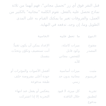
النقر فوق أي زر “تحميل مجاني”، فهم أيهما من ثلاثة
ج تحصل عليه بالفعل. تقوم الكلمة “مجانية” بالكثير من
ل، والفروقات تغير ما يمكنك القيام به على المدى
يل وما، إن وجد، تدفعه في النهاية.
وع
ما تحصل عليه
الخاصية
وح
ميزات كاملة،
الإعداد يمكن أن يكون تقنياً؛
صدر
وكود قابل
أنت تستضيف وتكوّن وتحدّث
للفحص، مجاني
بنفسك
للأبد
بت
ميزات أساسية
أفضل الأصوات والمؤثرات أو
ميوم
مجانية بدون حد
جودة أعلى مفروضة خلف
زمني
طبقة مدفوعة
بة
كل ميزة، لا قيود
ينعكس أو يقفل عند انتهاء
بيق
خلال النافذة
التجربة إلا إذا اشتركت
وع