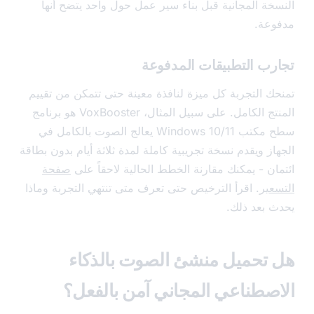
خة المجانية قبل بناء سير عمل حول واحد يتضح أنها
عة.
رب التطبيقات المدفوعة
ك التجربة كل ميزة لنافذة معينة حتى تتمكن من تقييم
المنتج الكامل. على سبيل المثال، VoxBooster هو برنامج
سطح مكتب Windows 10/11 يعالج الصوت بالكامل في
از ويقدم نسخة تجريبية كاملة لمدة ثلاثة أيام بدون بطاقة
ان - يمكنك مقارنة الخطط الحالية لاحقاً على
صفحة
عير
. اقرأ الترخيص حتى تعرف متى تنتهي التجربة وماذا
 بعد ذلك.
تحميل منشئ الصوت بالذكاء
صطناعي المجاني آمن بالفعل؟