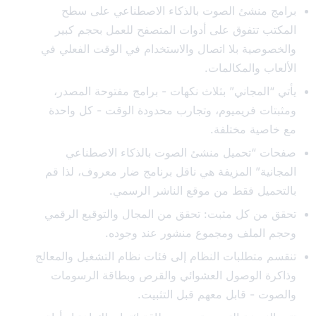
ج منشئ الصوت بالذكاء الاصطناعي على سطح
تب تتفوق على أدوات المتصفح للعمل بحجم كبير
صوصية بلا اتصال والاستخدام في الوقت الفعلي في
عاب والمكالمات.
 “المجاني” بثلاث نكهات - برامج مفتوحة المصدر،
تات فريميوم، وتجارب محدودة الوقت - كل واحدة
اصية مختلفة.
ت “تحميل منشئ الصوت بالذكاء الاصطناعي
انية” المزيفة هي ناقل برنامج ضار معروف، لذا قم
حميل فقط من موقع الناشر الرسمي.
 من كل مثبت: تحقق من المجال والتوقيع الرقمي
 الملف ومجموع منشور عند وجوده.
م متطلبات النظام إلى فئات نظام التشغيل والمعالج
رة الوصول العشوائي والقرص وبطاقة الرسومات
وت - قابل معهم قبل التثبيت.