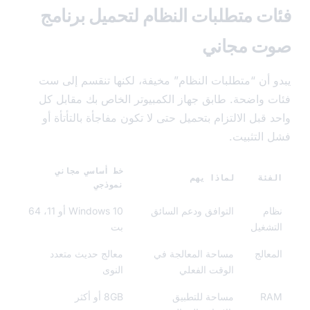
ت متطلبات النظام لتحميل برنامج
ت مجاني
 أن “متطلبات النظام” مخيفة، لكنها تنقسم إلى ست
 واضحة. طابق جهاز الكمبيوتر الخاص بك مقابل كل
قبل الالتزام بتحميل حتى لا تكون مفاجأة بالتأتأة أو
التثبيت.
خط أساسي مجاني
ئة
لماذا يهم
نموذجي
م
التوافق ودعم السائق
Windows 10 أو 11، 64
شغيل
بت
عالج
مساحة المعالجة في
معالج حديث متعدد
الوقت الفعلي
النوى
R
مساحة للتطبيق
8GB أو أكثر