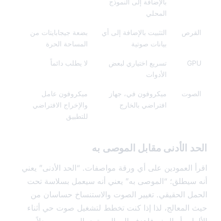
بالإضافة إلى النموذج
المحلي
قرص
التثبيت بالإضافة إلى أي
بضعة جيجابايتات من
بيانات صوتية
المساحة الحرة
G
تسريع اختياري لبعض
لا يطلب دائماً
الأدوات
صوت
ميكروفون في، جهاز
ميكروفون عامل
افتراضي بالخارج
والإخراج الافتراضي
للتطبيق
 الأدنى مقابل الموصى به
 العمودين على أي ورقة مواصفات. “الحد الأدنى” يعني
سيطلق؛ “الموصى به” يعني أنه سيعمل بسلاسة تحت
ل الحقيقي. تغيير الصوت والاستنساخ حساسان من
المعالج، لذا إذا كنت تخطط لتشغيل صوت حي أثناء