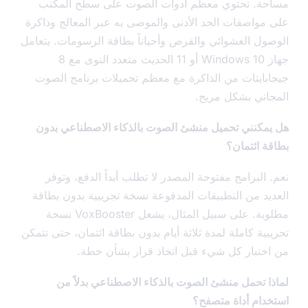
ة. تحتوي معظم أدوات الصوت على سطح المكتب
مواصفات الحد الأدنى والموصى به عبر المعالج وذاكرة
ول العشوائي والقرص وأحياناً بطاقة الرسومات. يتعامل
جهاز Windows 10 أو 11 الحديث متعدد النوى مع 8
بايتات من الذاكرة مع معظم تحميلات برنامج الصوت
اني بشكل مريح.
مكنني تحميل منشئ الصوت بالذكاء الاصطناعي بدون
ة ائتمان؟
البرامج مفتوحة المصدر لا تطلب أبداً الدفع، وتوفر
يد من التطبيقات المدفوعة نسخة تجريبية بدون بطاقة
مطلوبة. على سبيل المثال، يشغل VoxBooster نسخة
ية كاملة لمدة ثلاثة أيام بدون بطاقة ائتمان، حتى تتمكن
ختبار كل شيء قبل اتخاذ قرار بشأن خطة.
ا تحمل منشئ الصوت بالذكاء الاصطناعي بدلاً من
دام أداة متصفح؟