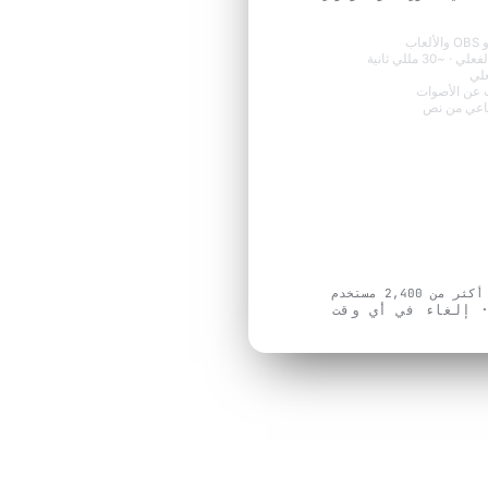
ت
م
 في أي وقت