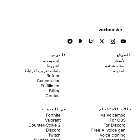
voxbooster
قع
قانوني
أسعار
الخصوصية
ئلة شائعة
الشروط
مدونة
ملفات تعريف الارتباط
Refund
Cancellation
Fulfillment
Billing
Contact
ت الاستخدام
من المدونة
Fortnite
vs Voicem
Valorant
For O
Counter-Strike 2
For Disco
Discord
Free AI voice g
Twitch
Voice cloni