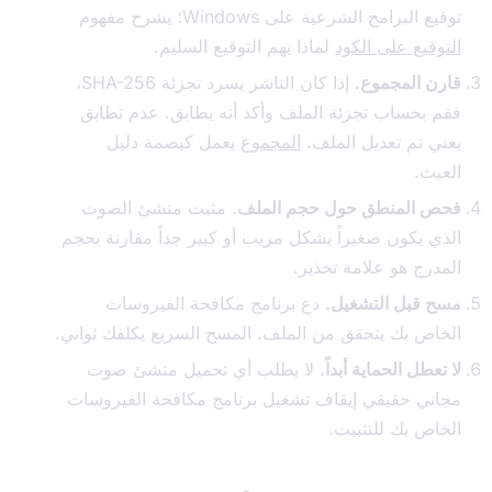
لبرامج الشرعية على Windows؛ يشرح مفهوم
قيع على الكود
لماذا يهم التوقيع السليم.
 المجموع.
إذا كان الناشر يسرد تجزئة SHA-256،
بحساب تجزئة الملف وأكد أنه يطابق. عدم تطابق
 تم تعديل الملف.
المجموع
يعمل كبصمة دليل
ث.
المنطق حول حجم الملف.
مثبت منشئ الصوت
 يكون صغيراً بشكل مريب أو كبير جداً مقارنة بحجم
رج هو علامة تحذير.
قبل التشغيل.
دع برنامج مكافحة الفيروسات
ص بك يتحقق من الملف. المسح السريع يكلفك ثواني.
طل الحماية أبداً.
لا يطلب أي تحميل منشئ صوت
ي حقيقي إيقاف تشغيل برنامج مكافحة الفيروسات
ص بك للتثبيت.