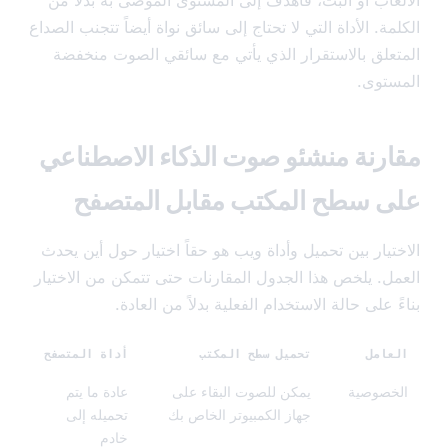
عاب أو البث، فاهدف إلى المستوى الموصى به بدلاً من
ة. الأداة التي لا تحتاج إلى سائق نواة أيضاً تتجنب الصداع
علق بالاستقرار الذي يأتي مع سائقي الصوت منخفضة
توى.
رنة منشئو صوت الذكاء الاصطناعي
 سطح المكتب مقابل المتصفح
تيار بين تحميل وأداة ويب هو حقاً اختيار حول أين يحدث
ل. يلخص هذا الجدول المقارنات حتى تتمكن من الاختيار
 على حالة الاستخدام الفعلية بدلاً من العادة.
امل
تحميل سطح المكتب
أداة المتصفح
خصوصية
يمكن للصوت البقاء على
عادة ما يتم
جهاز الكمبيوتر الخاص بك
تحميله إلى
خادم