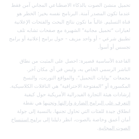
ل منشئ الصوت بالذكاء الاصطناعي المجاني آمن فقط
ا تكون المصدر آمنة. البرنامج نفسه بخير؛ الخطر هو
التسليم. غالباً ما تكون نتائج البحث والفتحات الإعلانية
رات “تحميل مجانية” الشهيرة مع صفحات تشابه تلف
ق شرعي - أو واحد مزيف - حول برامج إعلانية أو برامج
 أو أسوأ.
عدة الأساسية قصيرة: احصل على المثبت من نطاق
شر الرسمي الخاص به، وليس في أي مكان آخر.
ات “بوابات التحميل”، والمواقع التورنت، والنسخ
سورة أو “المفتوحة الاحترافية” هي الناقلات الكلاسيكية.
ات هيئة التجارة الفيدرالية الأمريكية حول كيفية
ف على البرامج الضارة وإزالتها وتجنبها
هي نقطة
اق جيدة للفئات التي تحاول تجنبها. بالنسبة إلى جولة
 أعمق وخاصة بالصوت، انظر دليلنا إلى
برامج استنساخ
ت المجانية
.