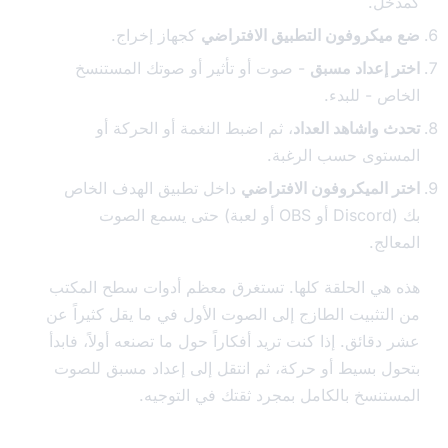
ل.
يكروفون التطبيق الافتراضي
كجهاز إخراج.
 إعداد مسبق
- صوت أو تأثير أو صوتك المستنسخ
ص - للبدء.
 واشاهد العداد
، ثم اضبط النغمة أو الحركة أو
توى حسب الرغبة.
 الميكروفون الافتراضي
داخل تطبيق الهدف الخاص
بك (Discord أو OBS أو لعبة) حتى يسمع الصوت
لج.
هي الحلقة كلها. تستغرق معظم أدوات سطح المكتب
لتثبيت الطازج إلى الصوت الأول في ما يقل كثيراً عن
قائق. إذا كنت تريد أفكاراً حول ما تصنعه أولاً، فابدأ
ل بسيط أو حركة، ثم انتقل إلى إعداد مسبق للصوت
تنسخ بالكامل بمجرد ثقتك في التوجيه.