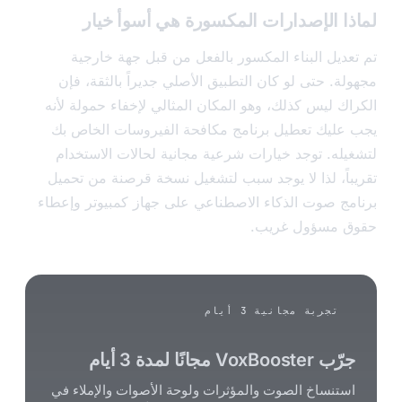
ا الإصدارات المكسورة هي أسوأ خيار
عديل البناء المكسور بالفعل من قبل جهة خارجية
لة. حتى لو كان التطبيق الأصلي جديراً بالثقة، فإن
اك ليس كذلك، وهو المكان المثالي لإخفاء حمولة لأنه
عليك تعطيل برنامج مكافحة الفيروسات الخاص بك
يله. توجد خيارات شرعية مجانية لحالات الاستخدام
باً، لذا لا يوجد سبب لتشغيل نسخة قرصنة من تحميل
مج صوت الذكاء الاصطناعي على جهاز كمبيوتر وإعطاء
 مسؤول غريب.
تجربة مجانية 3 أيام
ب VoxBooster مجانًا لمدة 3 أيام
ستنساخ الصوت والمؤثرات ولوحة الأصوات والإملاء في