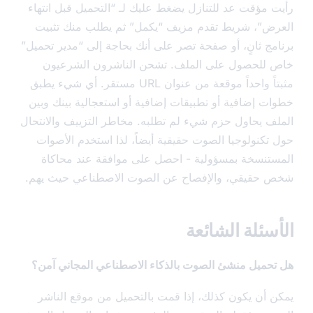
 مؤقت عد للتنازل يضغط عليك لـ “التحميل قبل انتهاء
ض”، شريط تقدم مزيف “يكمل” ثم يطلب منك تثبيت
مج ثانٍ، أو صفحة تصر على أنك بحاجة إلى “مدير تحميل”
للحصول على الملف. تشحن الناشرون الشرعيون
مثبتاً واحداً موقعة من عنوان URL مستقر. أي شيء يطبق
ت إضافية أو تطبيقات إضافية أو استعجالية بينك وبين
ف يحاول حزم شيء لم تطلبه. مخاطر التزييف والانتحال
تكنولوجيا الصوت حقيقية أيضاً، لذا استخدم الأصوات
تنسخة بمسؤولية - احصل على موافقة عند محاكاة
حقيقي، والإفصاح عن الصوت الاصطناعي حيث يهم.
سئلة الشائعة
حميل منشئ الصوت بالذكاء الاصطناعي المجاني آمن؟
 أن يكون كذلك، إذا قمت بالتحميل من موقع الناشر