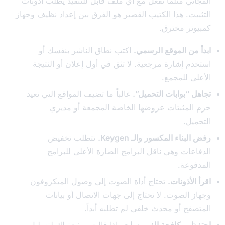
اني مثلما تفعل مع أي ملف قابل للتنفيذ يطلب أذونات
بيت. هذا الكتيب القصير هو الفرق بين إعداد نظيف وجهاز
وتر مخترق.
 من الموقع الرسمي.
اكتب نطاق الناشر بنفسك أو
دم إشارة مرجعية. لا تثق في أول إعلان أو النتيجة
لى للمجمع.
ل “بوابات التحميل”.
غالباً ما تضيف المواقع التي تعيد
المثبتات عروضها الخاصة المجمعة أو مديري
ميل.
بناء المكسور والـ Keygen.
تتطلب تخفيض
اعات وهي ناقل البرامج الضارة الأعلى للبرامج
فوعة.
الأذونات.
تحتاج أداة الصوت إلى وصول الميكروفون
ز الصوت. لا تحتاج إلى جهات الاتصال أو بيانات
صفح أو محدث خلفي لم تطلبه أبداً.