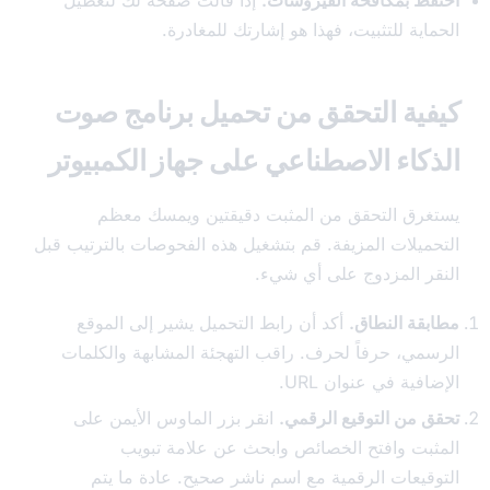
ظ بمكافحة الفيروسات.
إذا قالت صفحة لك لتعطيل
ية للتثبيت، فهذا هو إشارتك للمغادرة.
ية التحقق من تحميل برنامج صوت
كاء الاصطناعي على جهاز الكمبيوتر
رق التحقق من المثبت دقيقتين ويمسك معظم
ميلات المزيفة. قم بتشغيل هذه الفحوصات بالترتيب قبل
ر المزدوج على أي شيء.
قة النطاق.
أكد أن رابط التحميل يشير إلى الموقع
مي، حرفاً لحرف. راقب التهجئة المشابهة والكلمات
فية في عنوان URL.
 من التوقيع الرقمي.
انقر بزر الماوس الأيمن على
بت وافتح الخصائص وابحث عن علامة تبويب
قيعات الرقمية مع اسم ناشر صحيح. عادة ما يتم