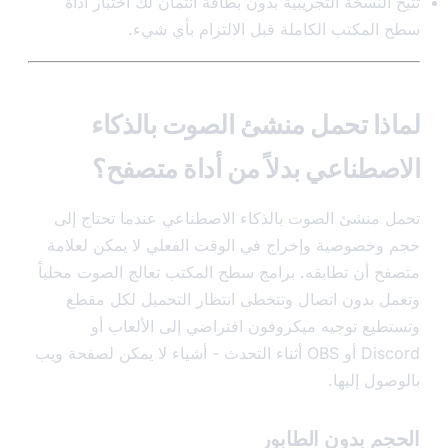
النسخة التجريبية بدون بطاقة ائتمان لك اختبار أداة
المكتب الكاملة قبل الالتزام بأي شيء.
ذا تحمل منشئ الصوت بالذكاء
صطناعي بدلاً من أداة متصفح؟
 منشئ الصوت بالذكاء الاصطناعي عندما تحتاج إلى
وخصوصية وإخراج في الوقت الفعلي لا يمكن لعلامة
ح أن تطابقه. برامج سطح المكتب تعالج الصوت محلياً
ل بدون اتصال وتتخطى انتظار التحميل لكل مقطع
طيع توجيه ميكروفون افتراضي إلى الألعاب أو
Discord أو OBS أثناء التحدث - أشياء لا يمكن لصفحة ويب
ول إليها.
م بدون الطابور