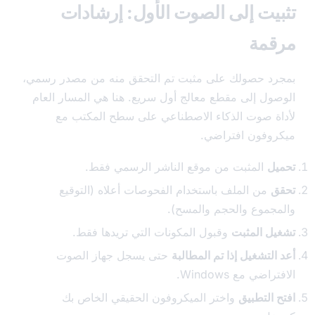
يت إلى الصوت الأول: إرشادات
مة
د حصولك على مثبت تم التحقق منه من مصدر رسمي،
ول إلى مقطع معالج أول سريع. هنا هي المسار العام
ة صوت الذكاء الاصطناعي على سطح المكتب مع
وفون افتراضي.
ل
المثبت من موقع الناشر الرسمي فقط.
من الملف باستخدام الفحوصات أعلاه (التوقيع
جموع والحجم والمسح).
ل المثبت
وقبول المكونات التي تريدها فقط.
لتشغيل إذا تم المطالبة
حتى يسجل جهاز الصوت
ضي مع Windows.
 التطبيق
واختر الميكروفون الحقيقي الخاص بك