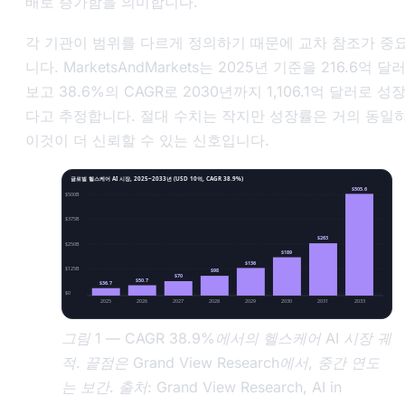
배로 증가함을 의미합니다.
각 기관이 범위를 다르게 정의하기 때문에 교차 참조가 중
니다. MarketsAndMarkets는 2025년 기준을 216.6억 달
보고 38.6%의 CAGR로 2030년까지 1,106.1억 달러로 성
다고 추정합니다. 절대 수치는 작지만 성장률은 거의 동일하
이것이 더 신뢰할 수 있는 신호입니다.
글로벌 헬스케어 AI 시장, 2025~2033년 (USD 10억, CAGR 38.9%)
$505.6
$500B
$375B
$263
$250B
$189
$136
$125B
$98
$70
$50.7
$36.7
$0
2025
2026
2027
2028
2029
2030
2031
2033
그림 1 — CAGR 38.9%에서의 헬스케어 AI 시장 궤
적. 끝점은 Grand View Research에서, 중간 연도
는 보간. 출처: Grand View Research, AI in