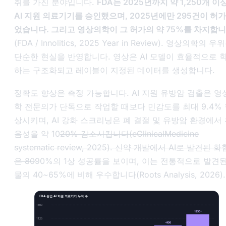
취를 가진 분야입니다.
FDA는 2025년까지 약 1,250개 이
AI 지원 의료기기를 승인했으며, 2025년에만 295건이 허
었습니다. 그리고 영상의학이 그 허가의 약 75%를 차지합
(FDA / Innolitics,
2025 Year in Review
). 영상의학의 우
단순한 현실을 반영합니다. 영상은 AI 모델이 효율적으로 
하는 구조화되고 레이블이 지정된 데이터를 생성합니다.
정확도 향상은 측정 가능합니다. AI 지원 유방암 검출은 영
학 전문의가 단독으로 작업할 때보다 민감도를 최대 9.4%
상시키며, AI 강화 스크리닝은 폐 결절 및 유방암 환경에서
음성을 약 10
20% 감소시킵니다(eClinicalMedicine
systematic review, 2025). 신약 개발에서 AI로 발견된 
은 80
90%의 1상 성공률을 보이며, 이는 전통적으로 발견된
물의 40~65%에 비해 우수합니다(Roots Analysis, 2026).
FDA 승인 AI 지원 의료기기 누적 수
1500
1250+
1125
~950