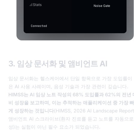
Latency
waveform to select.
2
Apply with effect active
drum-
Stats
Press
(only basic
record-scratch
⋮⋮
Noise Gate
roll.wav
When on, gain/auto-level also apply while a vo
F7
suppression
Quality
active.
applies if
in
drum-roll
⋮⋮
toggled
any
above).
app
Connected
to
transcribe
Input
level
3. 임상 문서화 및 앰비언트 AI
임상 문서화는 헬스케어에서 단일 항목으로 가장 도입률이
은 AI 사용 사례이며, 음성 기술과 가장 관련이 깊습니다.
HIMSS는 AI 임상 노트 작성의 68% 도입률과 62%의 전년 
비 성장을 보고하며, 이는 추적하는 애플리케이션 중 가장 
게 성장하는 것입니다
(HIMSS,
2026 AI Landscape Report
앰비언트 AI 스크라이브(환자 진료를 듣고 노트를 자동으로
성)는 실험이 아닌 필수 요소가 되었습니다.