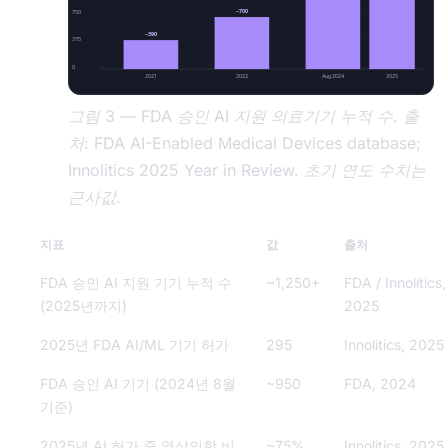
~700
750
~390
375
0
2021
2022
Aug 2024
2025
그림 3 — FDA 승인 AI 지원 의료기기 누적 수. 출
처: FDA AI-Enabled Medical Devices database;
Innolitics 2025 Year in Review. 초기 연도 수치는
근사값.
지표
값
출처
FDA 승인 AI 지원 기기 누적 수
~1,250+
FDA / Innolitics,
(2025년까지)
2025
2025년 FDA AI/ML 기기 허가
295
Innolitics, 2025
FDA 승인 AI 기기 (2024년 8월
~950
FDA, 2024
기준)
2025년 AI 허가 중 영상의학 비
~75%
Innolitics, 2025