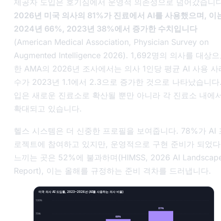
제공자 도입은 호기심에서 운영적 의존성으로 넘어갔습니다
2026년 미국 의사의 81%가 진료에서 AI를 사용했으며, 이
2024년 66%, 2023년 38%에서 증가한 수치입니다
(American Medical Association,
Physician Survey on
Augmented Intelligence 2026
). 1,692명의 의사를 대상
한 AMA의 2026년 조사에서는 의사 1인당 평균 AI 사용 사
수가 2023년 1.1에서 2.3으로 증가한 것으로 나타났습니다.
입은 새로운 진료소로 확산될 뿐만 아니라 각 진료소 내에
확대되고 있습니다.
헬스 시스템은 더 신중한 프로필을 보여줍니다. 78%가 AI 
로젝트에 참여하고 있지만, 운영적으로 구현 준비가 되었
느끼는 곳은 52%에 불과하며(HIMSS,
2026 AI Landscap
Report
), 이는 올해를 규정하는 준비 격차를 드러냅니다.
미국 의사 AI 도입률, 2023~2026년 (AI를 사용하는 의사 비율)
100%
81%
75%
66%