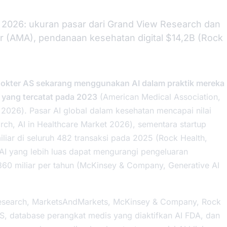
k 2026: ukuran pasar dari Grand View Research dan
 (AMA), pendanaan kesehatan digital $14,2B (Rock
okter AS sekarang menggunakan AI dalam praktik mereka
8% yang tercatat pada 2023
(American Medical Association,
e 2026
). Pasar AI global dalam kesehatan mencapai nilai
arch,
AI in Healthcare Market 2026
), sementara startup
liar di seluruh 482 transaksi pada 2025 (Rock Health,
AI yang lebih luas dapat mengurangi pengeluaran
360 miliar per tahun (McKinsey & Company,
Generative AI
esearch, MarketsAndMarkets, McKinsey & Company, Rock
S, database perangkat medis yang diaktifkan AI FDA, dan