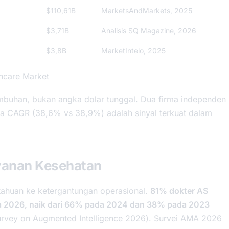
$110,61B
MarketsAndMarkets, 2025
$3,71B
Analisis SQ Magazine, 2026
$3,8B
MarketIntelo, 2025
hcare Market
umbuhan, bukan angka dolar tunggal. Dua firma independen
da CAGR (38,6% vs 38,9%) adalah sinyal terkuat dalam
ayanan Kesehatan
ntahuan ke ketergantungan operasional.
81% dokter AS
a 2026, naik dari 66% pada 2024 dan 38% pada 2023
urvey on Augmented Intelligence 2026
). Survei AMA 2026