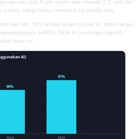
a-rata use case AI per dokter naik menjadi 2,3, naik dari
 praktik, bukan hanya menyebar ke praktik baru.
ih hati-hati. 78% terlibat dalam proyek AI, tetapi hanya
k menerapkannya (HIMSS,
2026 AI Landscape Report
),
kan tahun ini.
enggunakan AI)
81%
66%
2024
2026