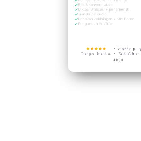
Pemisah vokal & instrumental
Edit & konversi audio
Diktasi Whisper + penerjemah
Transkripsi audio
Penekan kebisingan + Mic Boost
Pengunduh YouTube
Coba gratis sekarang
4.9
· 2.400+ pen
Tanpa kartu · Batalkan
saja