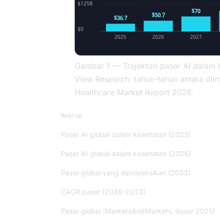
$125B
$70
$50.7
$36.7
$0
2025
2026
2027
Gambar 1 — Trajektori pasar AI dalam 
View Research; tahun-tahun antara diin
Healthcare Market Report 2026.
Metrik
Pasar AI global dalam kesehatan (2025)
Pasar AI global dalam kesehatan (2026)
Pasar global yang diproyeksikan (2033)
CAGR pasar (2026-2033)
Pasar global (MarketsAndMarkets, dasar 2025)