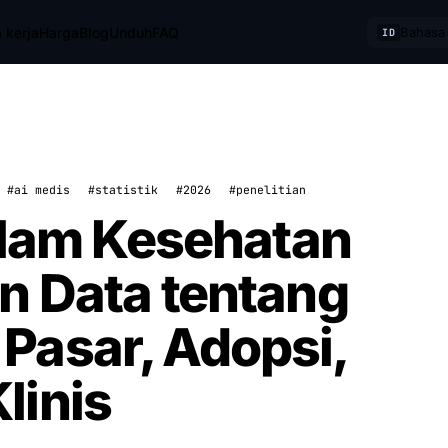
 kerja
Harga
Blog
Unduh
FAQ
Bahasa 
ID
#ai medis
#statistik
#2026
#penelitian
dalam Kesehatan
n Data tentang
Pasar, Adopsi,
linis