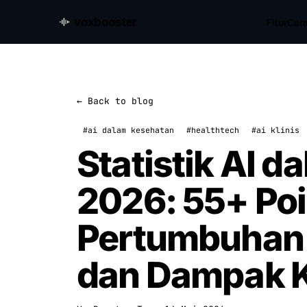
voxbooster
Fitur
Cara
← Back to blog
#ai dalam kesehatan
#healthtech
#ai klinis
Statistik AI 
2026: 55+ Poi
Pertumbuhan 
dan Dampak K