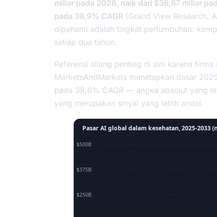
miliar pada 2026, naik dari $36,67 miliar 
pada 38,9% CAGR
(Grand View Research,
A
dipahami adalah tingkat pertumbuhan: kompo
setiap dua tahun.
Referensi silang penting di sini karena fir
MarketsAndMarkets menetapkan dasar 2025 d
pada 38,6% CAGR — angka absolut yang lebih
yang merupakan sinyal yang lebih andal.
Pasar AI global dalam kesehatan, 2025-2033 (
$500B
$375B
$250B