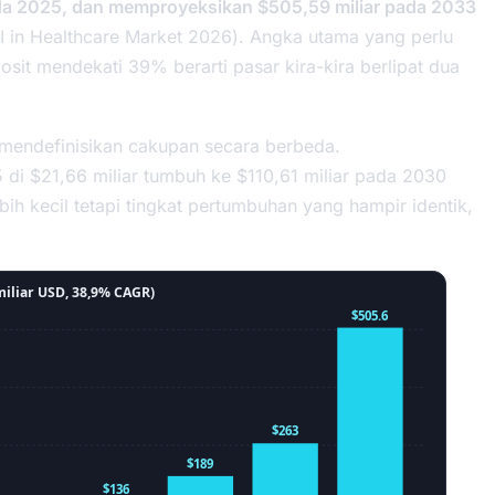
pada 2025, dan memproyeksikan $505,59 miliar pada 2033
I in Healthcare Market 2026
). Angka utama yang perlu
sit mendekati 39% berarti pasar kira-kira berlipat dua
ma mendefinisikan cakupan secara berbeda.
i $21,66 miliar tumbuh ke $110,61 miliar pada 2030
 kecil tetapi tingkat pertumbuhan yang hampir identik,
miliar USD, 38,9% CAGR)
$505.6
$263
$189
$136