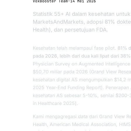
VoxBooster Team
·
14 Mei 2026
Statistik 55+ AI dalam kesehatan untu
MarketsAndMarkets, adopsi 81% dokter
Health), dan persetujuan FDA.
Kesehatan telah melampaui fase pilot.
81% d
pada 2026, lebih dari dua kali lipat dari 3
Physician Survey on Augmented Intelligenc
$50,70 miliar pada 2026 (Grand View Rese
kesehatan digital AS mengumpulkan $14,2 mi
2025 Year-End Funding Report
). Penerapan 
kesehatan AS sebesar 5-10%, senilai $200-
in Healthcare 2025
).
Kami mengagregasi data dari Grand View R
Health, American Medical Association, HIMS