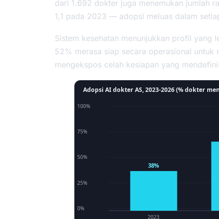
dari 1.692 dokter juga menemukan jumlah rat
1,1 pada 2023 — adopsi meluas dalam setiap
Sistem kesehatan menunjukkan profil yang leb
52% merasa siap secara operasional untu
mengekspos celah kesiapan yang mendefinisi
Adopsi AI dokter AS, 2023-2026 (% dokter m
100%
75%
50%
38%
25%
0%
2023