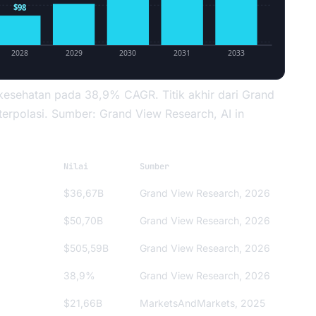
$98
2028
2029
2030
2031
2033
kesehatan pada 38,9% CAGR. Titik akhir dari Grand
terpolasi. Sumber: Grand View Research, AI in
Nilai
Sumber
$36,67B
Grand View Research, 2026
$50,70B
Grand View Research, 2026
$505,59B
Grand View Research, 2026
38,9%
Grand View Research, 2026
$21,66B
MarketsAndMarkets, 2025