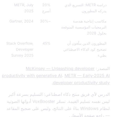
دراسة METR: التسريع الذي
20%
METR, July
كه المطورون
أسرع
2025
سب إنتاجية هندسة
~30%
Gartner, 2024
رمجيات المؤسسية المتوقعة
ل 2028
طورون الذين يبلّغون أن
45%
Stack Overflow,
يح كود الذكاء الاصطناعي
Developer
يء
Survey 2025
در:
McKinsey — Unleashing developer
productivity with generative AI
،
METR — Early-202
.
developer productivity s
س لأي فريق منتج ذكاء اصطناعي: التسليم بسرعة أكبر
ليس نفسه تسليم القيمة. تسعّر VoxBooster أدواتها الصوتية
لنظام Windows بناءً على النتائج، وليس على ضجيج المقاعد
اجع
صفحة الأسعار
.