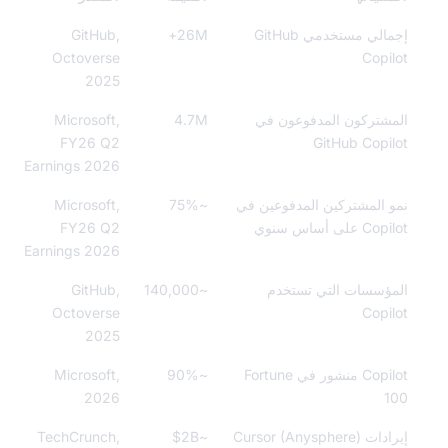
إجمالي مستخدمي GitHub
26M+
GitHub,
Octoverse
Copi
2025
شتركون المدفوعون في
4.7M
Microsoft,
FY26 Q2
GitHub Copi
Earnings 2026
 المشتركين المدفوعين في
~75%
Microsoft,
 على أساس سنوي
FY26 Q2
Earnings 2026
ؤسسات التي تستخدم
~140,000
GitHub,
Octoverse
Copi
2025
Copilot منشور في Fortune
~90%
Microsoft,
2026
1
إيرادات Cursor (Anysphere)
~$2B
TechCrunch,