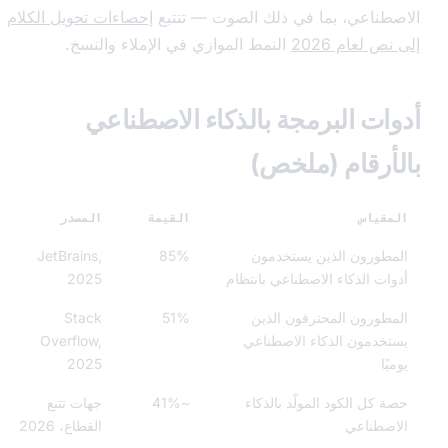
طناعي، بما في ذلك الصوت — تتتبع
إحصاءات تحويل الكلام
ص لعام 2026
النمط الموازي في الإملاء والنسخ.
ات البرمجة بالذكاء الاصطناعي
أرقام (ملخص)
قياس
القيمة
المصدر
طورون الذين يستخدمون
85%
JetBrains,
ات الذكاء الاصطناعي بانتظام
2025
طورون المحترفون الذين
51%
Stack
خدمون الذكاء الاصطناعي
Overflow,
ًا
2025
 كل الكود المولّد بالذكاء
~41%
جهات تتبع
صطناعي
القطاع، 2026