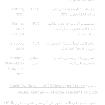
 هندسة البرمجيات التي تبني
55%+
Gartner,
L بحلول 2027
2025
ؤسسات التي تواجه تجاوز تكاليف
40%
Gartner,
كاء الاصطناعي بمقدار الضعف
2027
ل 2027
forecast
ات الكود المولّد بالذكاء الاصطناعي
45%
Veracode,
OWASP Top 10
2025
طورون الذين يخشون فقدان
الشاغل
JetBrains,
يطرة على الكود
الأبرز
State of Dev
Ecosystem
2025
در:
Stack Overflow — 2025 Developer Survey
.
results
،
Gartner — AI code assistants by 
وة نفسها في الثقة تظهر في كل سير عمل مدعوم بالذكاء