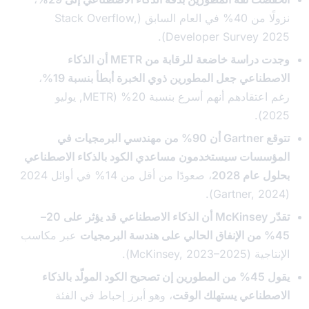
نزولًا من 40% في العام السابق (Stack Overflow,
Developer Survey 20
وجدت دراسة خاضعة للرقابة من METR أن الذكاء
طناعي جعل المطورين ذوي الخبرة أبطأ بنسبة 19%
،
رغم اعتقادهم أنهم أسرع بنسبة 20% (METR, يوليو
2
تتوقع Gartner أن 90% من مهندسي البرمجيات في
سسات سيستخدمون مساعدي الكود بالذكاء الاصطناعي
عام 2028
، صعودًا من أقل من 14% في أوائل 2024
تقدّر McKinsey أن الذكاء الاصطناعي قد يؤثر على 20–
عبر مكاسب
McKinsey, 2023–2).
يقول 45% من المطورين إن تصحيح الكود المولّد بالذكاء
طناعي يستهلك الوقت
، وهو أبرز إحباط في الفئة