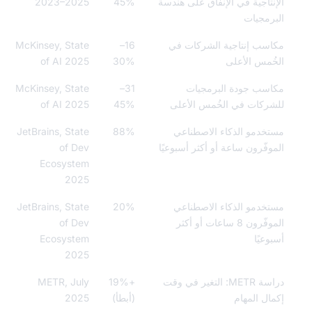
نتاجية في الإنفاق على هندسة
45%
2023–2025
رمجيات
سب إنتاجية الشركات في
16–
McKinsey, State
ُمس الأعلى
30%
of AI 2025
سب جودة البرمجيات
31–
McKinsey, State
ركات في الخُمس الأعلى
45%
of AI 2025
خدمو الذكاء الاصطناعي
88%
JetBrains, State
وفّرون ساعة أو أكثر أسبوعيًا
of Dev
Ecosystem
2025
خدمو الذكاء الاصطناعي
20%
JetBrains, State
الموفّرون 8 ساعات أو أكثر
of Dev
وعيًا
Ecosystem
2025
دراسة METR: التغير في وقت
+19%
METR, July
ال المهام
(أبطأ)
2025