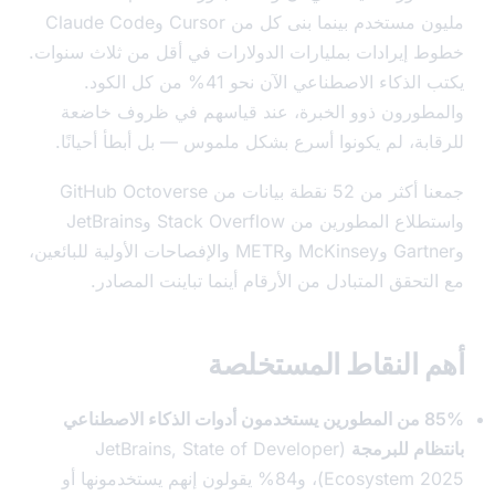
مليون مستخدم بينما بنى كل من Cursor وClaude Code
 إيرادات بمليارات الدولارات في أقل من ثلاث سنوات.
يكتب الذكاء الاصطناعي الآن نحو 41% من كل الكود.
طورون ذوو الخبرة، عند قياسهم في ظروف خاضعة
ابة، لم يكونوا أسرع بشكل ملموس — بل أبطأ أحيانًا.
جمعنا أكثر من 52 نقطة بيانات من GitHub Octoverse
واستطلاع المطورين من Stack Overflow وJetBrains
وGartner وMcKinsey وMETR والإفصاحات الأولية للبائعين،
تحقق المتبادل من الأرقام أينما تباينت المصادر.
 النقاط المستخلصة
85% من المطورين يستخدمون أدوات الذكاء الاصطناعي
ظام للبرمجة
(JetBrains, State of Developer
Ecosystem 2025)، و84% يقولون إنهم يستخدمونها أو