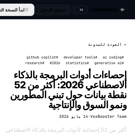
voxbooster
تسجيل الدخول
ابدأ النسخة التجريبية
SA
عودة للمدونة
#github copilot
#developer tools
#research
#2026
#statistics
اءات أدوات البرمجة بالذكاء
الاصطناعي 2026: أكثر من 52
ة بيانات حول تبني المطورين
و السوق والإنتاجية
VoxBooster 
·
14 مايو 2026
أكثر من 52 إحصائية لأدوات البرمجة بالذكاء الاصطناعي