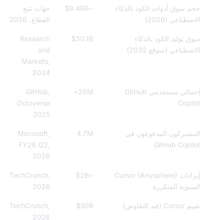
 سوق أدوات الكود بالذكاء
~$9.46B
جهات تتبع
طناعي (2026)
القطاع، 2026
 توليد الكود بالذكاء
$30.1B
Research
طناعي (متوقع 2032)
and
Markets,
2024
إجمالي مستخدمي GitHub
26M+
GitHub,
Octoverse
Copi
2025
شتركون المدفوعون في
4.7M
Microsoft,
FY26 Q2,
GitHub Copi
2026
إيرادات Cursor (Anysphere)
~$2B
TechCrunch,
نوية المتكررة
2026
(قيد التفاوض)
$50B
TechCrunch,
2026