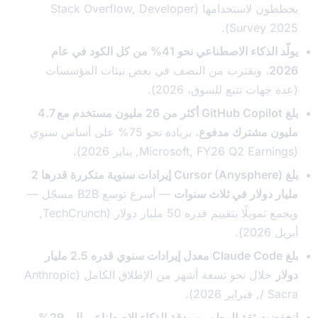
يخططون لاستخدامها (Stack Overflow, Developer
Survey 20
يولّد الذكاء الاصطناعي نحو 41% من كل الكود في عام
2
، ويقترب من النصف في بعض بيئات المؤسسات
جهات تتبع للسوق، 2026).
بلغ GitHub Copilot أكثر من 26 مليون مستخدم مع 4.7
ن مشترك مدفوع
، بزيادة نحو 75% على أساس سنوي
بلغ Cursor (Anysphere) إيرادات سنوية متكررة قدرها 2
ر دولار في ثلاث سنوات
— أسرع توسع B2B مسجّل —
ويجمع تمويلًا بتقييم قدره 50 مليار دولار (TechCrunch,
2).
بلغ Claude Code معدل إيرادات سنوي قدره 2.5 مليار
خلال نحو تسعة أشهر من الإطلاق الكامل (Anthropic
راير 2026).
ت ثقة المطورين بدقة الذكاء الاصطناعي إلى 29%
،