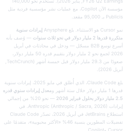
FY26 Q2 Earn
, يناير 2026). تستخدم نحو 140,000
مؤسسة الآن Copilot، مع عمليات نشر مؤسسية فردية مثل
95,000 مقعد.
إيرادات سنوية
2 مليار دولار في نحو ثلاث سنوات
— وُصف بأنه
أسرع توسع B2B مسجّل — ودخل في محادثات في أبريل
2026 لجمع نحو 2 مليار دولار بتقييم قدره 50 مليار دولار،
صعودًا من 29.3 مليار دولار قبل خمسة أشهر (TechCrunch,
2).
بلغ Claude Code، الذي أُطلق في مايو 2025، إيرادات سنوية
ل ستة أشهر و
معدل إيرادات سنوي قدره
— نحو 20% من إجمالي
إيرادات Anthropic (Anthropic / Sacra, 2026). في
استطلاع JetBrains في أبريل 2026، تصدّر Claude Code
تفضيلات المطورين بنسبة 46% «الأكثر محبوبية»، متقدمًا على
Copilo.