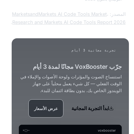
در:
،
MarketsandMarkets AI Code Tools Market
.
Research and Markets AI Code Tools Report 
تجربة مجانية 3 أيام
VoxBo مجانًا لمدة 3 أيام
تنساخ الصوت والمؤثرات ولوحة الأصوات والإملاء في
وقت الفعلي — كل شيء يعمل محلياً على جهاز
يندوز الخاص بك. بدون بطاقة ائتمان للبدء.
ابدأ التجربة المجانية
عرض الأسعار
×
□
—
voxbooster