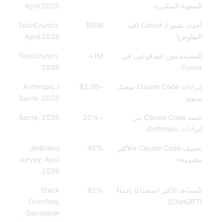
نوية المتكررة
April 2026
أحدث تقييم لـ Cursor (قيد
$50B
TechCrunch,
فاوض)
April 2026
ستخدمون المدفوعون في
1M+
TechCrunch,
2026
Cur
إيرادات Claude Code بمعدل
~$2.5B
Anthropic /
وي
Sacra, 2026
حصة Claude Code من
~20%
Sacra, 2026
ت Anthropic
تصنيف Claude Code «الأكثر
46%
JetBrains
وبية»
survey, April
2026
ساعد الأكثر استخدامًا إجمالًا
82%
Stack
Overflow,
Developer