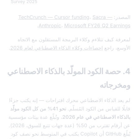
Survey 2025
در:
Sacra —
،
TechCrunch — Cursor funding
.
Anthropic
،
Microsoft FY26 Q2 Earn
فة كيف تتلاءم وكلاء البرمجة المستقلون مع الاتجاه
سع، راجع
إحصاءات وكلاء الذكاء الاصطناعي لعام 2026
.
. حصة الكود المولّد بالذكاء الاصطناعي
رجاته
عد الذكاء الاصطناعي محرك اقتراحات — إنه يكتب جزءًا
ا للقياس من الكود المُسلّم.
نحو 41% من كل الكود مولّد
اء الاصطناعي في عام 2026
، وتُبلّغ عدة بيئات مؤسسية
عن أرقام تقترب من 50% (عدة جهات تتبع للسوق، 2026).
يُبلّغ GitHub أن Copilot يكتب في المتوسط نحو نصف كود