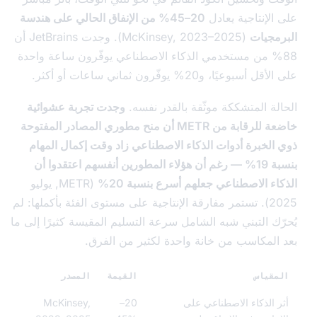
الإنتاجية يعادل
20–45% من الإنفاق الحالي على هندسة
مجيات
(McKinsey, 2023–2025). وجدت JetBrains أن
88 من مستخدمي الذكاء الاصطناعي يوفّرون ساعة واحدة
سبوعيًا، و20% يوفّرون ثماني ساعات أو أكثر.
لة المتشككة موثّقة بالقدر نفسه.
وجدت تجربة عشوائية
خاضعة للرقابة من METR أن منح مطوري المصادر المفتوحة
الخبرة أدوات الذكاء الاصطناعي زاد وقت إكمال المهام
بنسبة 19% — رغم أن هؤلاء المطورين أنفسهم اعتقدوا أن
ء الاصطناعي جعلهم أسرع بنسبة 20%
(METR, يوليو
2025). تستمر مفارقة الإنتاجية على مستوى الفئة بأكملها: لم
ّك التبني شبه الشامل سرعة التسليم المقيسة كثيرًا إلى ما
المكاسب من خانة واحدة لكثير من الفرق.
قياس
القيمة
المصدر
 الذكاء الاصطناعي على
20–
McKinsey,