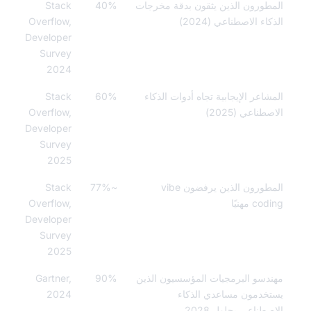
طورون الذين يثقون بدقة مخرجات
40%
Stack
اء الاصطناعي (2024)
Overflow,
Developer
Survey
2024
شاعر الإيجابية تجاه أدوات الذكاء
60%
Stack
طناعي (2025)
Overflow,
Developer
Survey
2025
المطورون الذين يرفضون vibe
~77%
Stack
c مهنيًا
Overflow,
Developer
Survey
2025
دسو البرمجيات المؤسسيون الذين
90%
Gartner,
خدمون مساعدي الذكاء
2024
صطناعي بحلول 2028