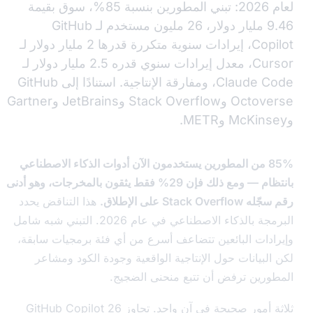
لعام 2026: تبني المطورين بنسبة 85%، سوق بقيمة
9.46 مليار دولار، 26 مليون مستخدم لـ GitHub
Copilot، إيرادات سنوية متكررة قدرها 2 مليار دولار لـ
Cursor، معدل إيرادات سنوي قدره 2.5 مليار دولار لـ
Claude Code، ومفارقة الإنتاجية. استنادًا إلى GitHub
Octoverse وStack Overflow وJetBrains وGartner
85% من المطورين يستخدمون الآن أدوات الذكاء الاصطناعي
بانتظام — ومع ذلك فإن 29% فقط يثقون بالمخرجات، وهو أدنى
Stack Over على الإطلاق.
هذا التناقض يحدد
البرمجة بالذكاء الاصطناعي في عام 2026. التبني شبه شامل
ادات البائعين تتضاعف أسرع من أي فئة برمجيات سابقة،
البيانات حول الإنتاجية الواقعية وجودة الكود ومشاعر
ورين ترفض أن تتبع منحنى الضجيج.
ثلاثة أمور صحيحة في آن واحد. تجاوز GitHub Copilot 26