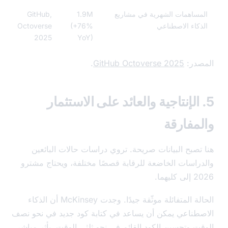
ساهمات الشهرية في مشاريع
1.9M
GitHub,
كاء الاصطناعي
(+76%
Octoverse
2025
YoY)
در:
GitHub Octoverse 2025
.
 الإنتاجية والعائد على الاستثمار
مفارقة
تصبح البيانات صريحة. تروي دراسات حالات البائعين
راسات الخاضعة للرقابة قصصًا مختلفة، ويحتاج مشترو
يهما.
الحالة المتفائلة موثّقة جيدًا. وجدت McKinsey أن الذكاء
طناعي يمكن أن يساعد في كتابة كود جديد في نحو نصف
ت وتحسين الكود القائم في نحو ثلثي الوقت، بأثر مباشر