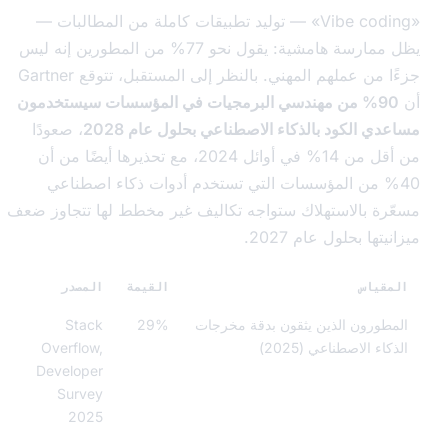
«Vibe coding» — توليد تطبيقات كاملة من المطالبات —
يظل ممارسة هامشية: يقول نحو 77% من المطورين إنه ليس
جزءًا من عملهم المهني. بالنظر إلى المستقبل، تتوقع Gartner
90% من مهندسي البرمجيات في المؤسسات سيستخدمون
ي الكود بالذكاء الاصطناعي بحلول عام 2028
، صعودًا
من أقل من 14% في أوائل 2024، مع تحذيرها أيضًا من أن
40 من المؤسسات التي تستخدم أدوات ذكاء اصطناعي
رة بالاستهلاك ستواجه تكاليف غير مخطط لها تتجاوز ضعف
تها بحلول عام 2027.
قياس
القيمة
المصدر
طورون الذين يثقون بدقة مخرجات
29%
Stack
اء الاصطناعي (2025)
Overflow,
Developer
Survey
2025