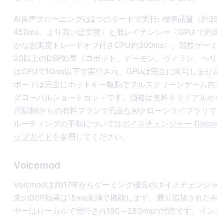
AI音声クローニングは2つのモードで実行: 標準品質（約3
450ms、より高い忠実度）と低レイテンシー（GPU で約8
かな忠実度トレードオフ付きCPU約300ms）。競技ゲー
20以上のDSP効果（ロボット、デーモン、ヴィラン、ヘ
はCPUで10ms以下で実行され、GPUは完全に関与しま
ボードは完全にホットキー駆動でフルスクリーンゲーム内
グローバルショートカットです。価格は
無料トライアル
か
月額$6
からの有料プランで完全なAIクローンライブラリ
ルーティングの手順については
ボイスチェンジャー Disco
ップガイド
を参照してください。
Voicemod
Voicmodは2017年からゲーミング優先のボイスチェンジ
来のDSP効果は15ms未満で機能します。最近追加されたAI V
ヤーはローカルで実行され150～250msの実際です。イ