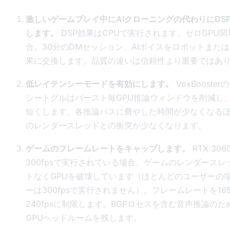
激しいゲームプレイ中にAIクローニングの代わりにDS
します。
DSP効果はCPUで実行されます。ゼロGPU
合。30分のDMセッション、AIボイスをロボットまた
果に交換します。品質の違いは信頼性より重要ではあ
低レイテンシーモードを有効にします。
VoxBooste
シートグルはバースト毎GPU推論ウィンドウを削減し
短くします。各推論パスに費やした時間が少なくなる
のレンダースレッドとの衝突が少なくなります。
ゲームのフレームレートをキャップします。
RTX 30
300fpsで実行されている場合、ゲームのレンダースレ
トなくGPUを破壊しています（ほとんどのユーザーの
ーは300fpsで実行されません）。フレームレートを16
240fpsに制限します。BGPロセスを含む音声推論の
GPUヘッドルームを残します。