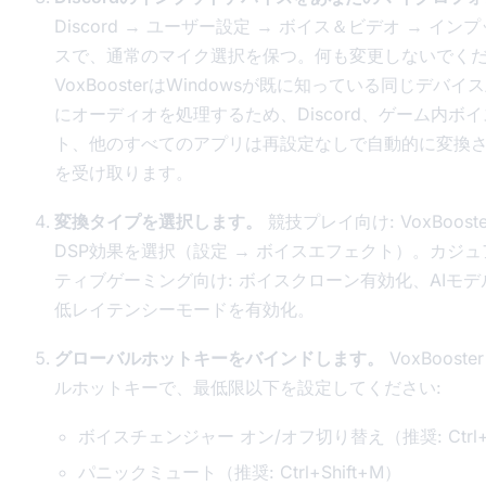
Discord → ユーザー設定 → ボイス＆ビデオ → イン
スで、通常のマイク選択を保つ。何も変更しないでく
VoxBoosterはWindowsが既に知っている同じデバ
にオーディオを処理するため、Discord、ゲーム内ボ
ト、他のすべてのアプリは再設定なしで自動的に変換
を受け取ります。
変換タイプを選択します。
競技プレイ向け: VoxBoost
DSP効果を選択（設定 → ボイスエフェクト）。カジュア
ティブゲーミング向け: ボイスクローン有効化、AIモ
低レイテンシーモードを有効化。
グローバルホットキーをバインドします。
VoxBoost
ルホットキーで、最低限以下を設定してください:
ボイスチェンジャー オン/オフ切り替え（推奨: Ctrl+S
パニックミュート（推奨: Ctrl+Shift+M）