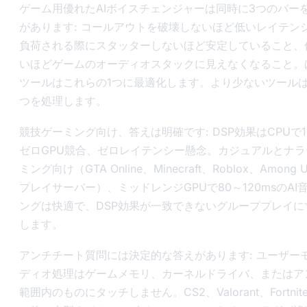
ゲーム用優れたAIボイスチェンジャーは同時に3つのバー
があります: コールアウトを破壊しないほど低いレイテンシ
負荷される際にスタッターしないほど安定していること、
いほどゲームのオーディオスタックに見えなくなること。
ツールはこれらの1つに最適化します。より少ないツールは
つを処理します。
競技ゲーミング向け、答えは明確です: DSP効果はCPUで1
ゼロGPU競合、ゼロレイテンシー懸念。カジュアルとナ
ミング向け（GTA Online、Minecraft、Roblox、Among
プレイサーバー）、ミッドレンジGPUで80～120msのAI
ングは快適で、DSP効果が一致できないグループプレイに
します。
アンチチート質問には決定的な答えがあります: ユーザー
ディオ処理はゲームメモリ、カーネルドライバ、またはア
範囲内のものにタッチしません。CS2、Valorant、Fortni