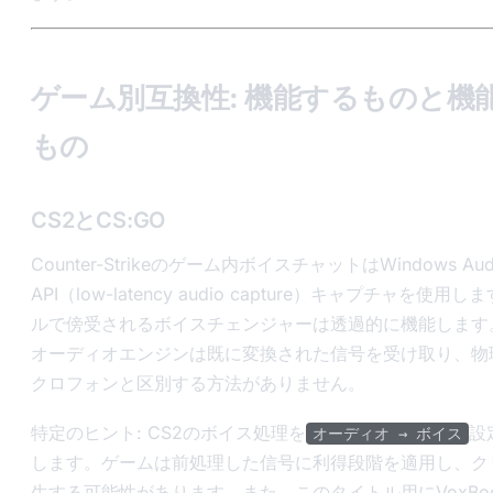
ゲーム別互換性: 機能するものと機
もの
CS2とCS:GO
Counter-Strikeのゲーム内ボイスチャットはWindows Audio
API（low-latency audio capture）キャプチャを使用
ルで傍受されるボイスチェンジャーは透過的に機能します
オーディオエンジンは既に変換された信号を受け取り、物
クロフォンと区別する方法がありません。
特定のヒント: CS2のボイス処理を
設
オーディオ → ボイス
します。ゲームは前処理した信号に利得段階を適用し、ク
生する可能性があります。また、このタイトル用にVoxBoos