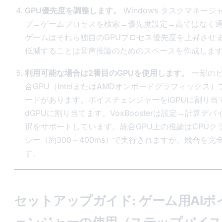
GPU優先度を調整します。
Windows タスクマネージ
ブ→ゲームプロセスを検索→優先度設定→高ではなく
ゲームはそれら独自のGPUプロセス優先度を上昇させ
低減することは音声推論のためのスペースを作成しま
利用可能な場合は2番目のGPUを使用します。
一部の
合GPU（IntelまたはAMDオンボードグラフィックス
ードがあります。ボイスチェンジャーをiGPUに割り当
dGPUに割り当てます。VoxBoosterは設定→計算デバ
択をサポートしています。統合GPU上の推論はCPUク
シー（約300～400ms）で実行されますが、競合を完
す。
セットアップガイド: ゲーム用AIボ