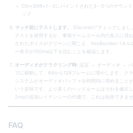
Ctrl+Shift+1～5にバインドされた3～5つのサウ
ップ
マッチ前にテストします。
Discordの”チェックしま
テストを使用するか、事前ゲームコール内の友人に尋
されたボイスがクリーンに聞こえ、VoxBoosterパネ
ー表示が150ms以下を読むことを確認します。
オーディオがクラクリング時:
設定 → オーディオ → 
ズに移動して、64から128フレームに増やします。ク
システムがオーディオバッファを時間内に埋めること
いう意味です。より多くのヘッドルームはそれを修正
2msの追加レイテンシーの代価で、これは知覚できま
FAQ