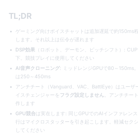
TL;DR
ゲーミング向けボイスチャットは追加遅延で約150ms
します。それ以上は伝令が遅れます
DSP効果
（ロボット、デーモン、ピッチシフト）: CUPで
下。競技プレイに使用してください
AI音声クローニング
: ミッドレンジGPUで80～150ms
は250～450ms
アンチチート（Vanguard、VAC、BattlEye）はユー
イスチェンジャーを
フラグ設定しません
。アンチチー
作します
GPU競合
は実在します: 同じGPUでのAIインファレン
行はマイクロスタッターを引き起こします。軽減セク
してください