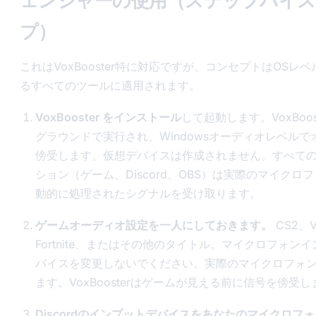
ェンジャーの使用（ステップバイ
プ）
これはVoxBooster特に対応ですが、コンセプトはOSレ
るすべてのツールに適用されます。
VoxBooster をインストール
して起動します。VoxBoos
グラウンドで実行され、Windowsオーディオレベルで
傍受します。仮想デバイスは作成されません。すべて
ション（ゲーム、Discord、OBS）は実際のマイクロ
動的に処理されたシグナルを受け取ります。
ゲームオーディオ設定を一人にしておきます。
CS2、Va
Fortnite、またはその他のタイトル。マイクロフォン
バイスを変更しないでください。実際のマイクロフォ
ます。VoxBoosterはゲームが見える前に信号を傍受し
Discordのインプットデバイスをあなたのマイクロフ