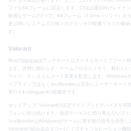
ファを64フレームに設定します。CS2は通信向けレイテ
敏感なゲームの1つで、64フレーム（1.3msバッファ）から1
更は弱いシステムでの時々のグリッチの軽微リスクの価値
す。
Valorant
Riotの
Vanguard
アンチチートはカーネルモードでブート
ます。評判に関わらず、ゲームプロセスメモリ、疑わしい
ライバ、ランタイムコード変更を監視します。Windows
イプラインではなくVoxBoosterは完全にユーザーモード
実行されVanguardの範囲外です。
セットアップ: Valorantの設定でインプットデバイスを
フォンに向け続けます。仮想デバイスに切り替えないでく
VoxBoosterはWindowsがゲームに渡す前の信号を傍受
Valorantの組み込みエコー/ノイズキャンセレーション機