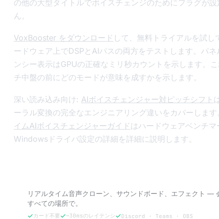
の他の大型タイトルでボイスチェンジのためにフラグが設
ん。
VoxBooster をダウンロード
して、無料トライアルを試し
ードウェア上でDSPとAIパスの両方をテストします。パネ
ンシー表示はGPUの正確なミリ秒カウントを示します。
チ中盤の前にどのモードが意味を成すかを示します。
深い読み込み向け:
AIボイスチェンジャー対ピッチシフト
ーラル変換の完全なエンジニアリング違いをカバーします
イムAIボイスチェンジャーガイド
はハードウェアベンチマ
Windowsドライバ設定の詳細を詳細に説明します。
VoxBoosterを試す — 3日間無料。
リアルタイム音声クローン、サウンドボード、エフェクト — 
すべての場所で。
カード不要
~30msのレイテンシ
Discord · Teams · OBS