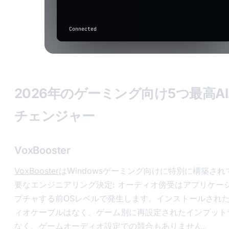
F7
suppression
Quality
active.
applies if
in
drum-roll
⋮⋮
toggled
any
above).
app
Connected
to
transcribe
Input
level
2026年のゲーミング向け5つ最高A
チェンジャー
VoxBooster
VoxBooster
はWindowsゲーミング向けに特別に構築さ
要なエンジニアリング決定: オーディオ傍受はアプリケー
プチャする前OSレベルで発生します。インストールされ
ィオケーブルはなく、ゲーム別に再設定されたインプット
なく、ゲームオーディオ設定での競合もありません。