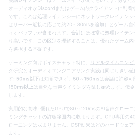
会話レイテンシー
はチームメイトが聞くものです: あなた
オーディオがDiscordまたはゲーム内クライアントに到
です。これは処理レイテンシーにネットワークレイテンシー（
はサーバー近接に応じて約20～80msを追加）とゲーム自
ィオバッファが含まれます。合計はほぼ常に処理レイテン
り高いです。この区別を理解することは、優れたゲーム内音
を選択する基礎です。
ゲーミング向けボイスチャット特に、
リアルタイムコンピ
グ
研究とオーディオエンジニアリング実践は同じしきい値
す:
50ms以下
は知覚できず、
50～150ms
は会話に許容可
150ms以上
は自然な音声タイミングを乱し始めます。伝令
します。
実用的な意味: 優れたGPUで80～120msのAI音声クロー
ミングチャットの許容範囲内に収まります。CPU専用の400
ローニングは収まりません。DSP効果はどのハードウェア
ます。