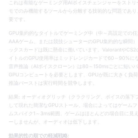
これは有能なゲーミング用AIボイスチェンジャーをストリ
モでのみ機能するツールから分離する技術的な問題であり
要です。
GPU集約的なタイトルでゲーミング中（中～高設定での任
AAAゲーム、または競技シューターのGPU集約的な瞬間
ックスカードは既に懸命に働いています。ValorantやCS
イトルのGPU使用率はミッドレンジカードで60～90%にな
音声推論（AIボイスクローン）は80～150msごとに短い
GPUコンピュートを必要とします。GPUが既に大きく負
推論バーストは実行時間を競争します。
結果: オーディオグリッチ（クラクリング、ボイスの落下
して現れた簡潔なGPUストール、場合によってはゲーム
ムスパイク1～3ms範囲。ゲームはほとんどの場合目に見
ーしませんが、オーディオは低下します。
効果的性の順での軽減戦略: