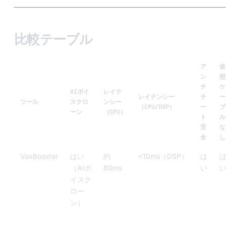
比較テーブル
ア
仮
ン
想
チ
ケ
AIボイ
レイテ
レイテンシー
チ
ー
ツール
スクロ
ンシー
（CPU/DSP）
ー
ブ
ーン
（GPU）
ト
ル
安
な
全
し
VoxBooster
はい
約
<10ms（DSP）
は
（AIボ
80ms
い
イスク
ロー
ン）