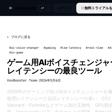
voxbooster
ログイン
無料トライアル
JP
← ブログに戻る
#ai-voice-changer
#gaming
#low-latency
#real-time
#d
#in-game
ゲーム用AIボイスチェンジャー
レイテンシーの最良ツール
VoxBooster Team
·
2026年5月6日
2026年のゲーミング向けAIボイスチェンジャーを
処理レイテンシーと会話レイテンシーの違い、CS2
Valorant・Fortniteなどゲーム別の互換性、GPU
策、Vanguardなどアンチチートとの関係、80ms