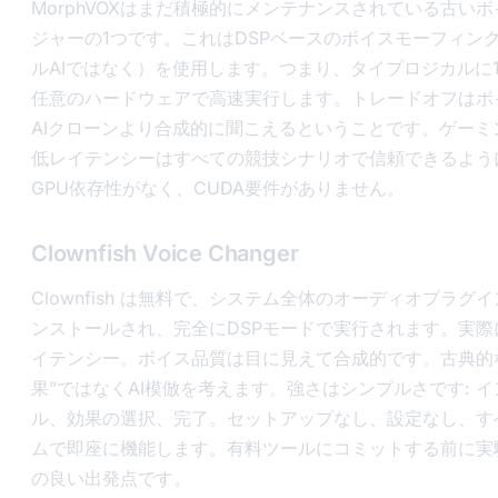
MorphVOXはまだ積極的にメンテナンスされている古い
ジャーの1つです。これはDSPベースのボイスモーフィン
ルAIではなく）を使用します。つまり、タイプロジカルに10
任意のハードウェアで高速実行します。トレードオフはボ
AIクローンより合成的に聞こえるということです。ゲーミ
低レイテンシーはすべての競技シナリオで信頼できるよう
GPU依存性がなく、CUDA要件がありません。
Clownfish Voice Changer
Clownfish は無料で、システム全体のオーディオプラグ
ンストールされ、完全にDSPモードで実行されます。実際
イテンシー。ボイス品質は目に見えて合成的です。古典的
果”ではなくAI模倣を考えます。強さはシンプルさです: 
ル、効果の選択、完了。セットアップなし、設定なし、す
ムで即座に機能します。有料ツールにコミットする前に実
の良い出発点です。