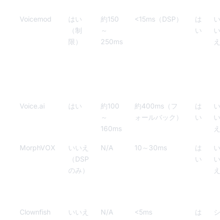
Voicemod
はい
約150
<15ms（DSP）
は
（制
～
い
限）
250ms
Voice.ai
はい
約100
約400ms（フ
は
～
ォールバック）
い
160ms
MorphVOX
いいえ
N/A
10～30ms
は
（DSP
い
のみ）
Clownfish
いいえ
N/A
<5ms
は