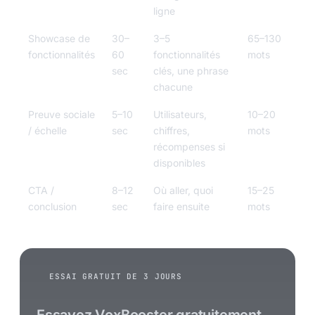
ligne
Showcase de
30–
3–5
65–130
fonctionnalités
60
fonctionnalités
mots
sec
clés, une phrase
chacune
Preuve sociale
5–10
Utilisateurs,
10–20
/ échelle
sec
chiffres,
mots
récompenses si
disponibles
CTA /
8–12
Où aller, quoi
15–25
conclusion
sec
faire ensuite
mots
ESSAI GRATUIT DE 3 JOURS
Essayez VoxBooster gratuitement