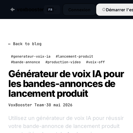
voxbooster
Connexion
Démarrer l'es
FR
← Back to blog
#generateur-voix-ia
#lancement-produit
#bande-annonce
#production-video
#voix-off
Générateur de voix IA pour
les bandes-annonces de
lancement produit
VoxBooster Team
·
30 mai 2026
Utilisez un générateur de voix IA pour réussir
votre bande-annonce de lancement produit