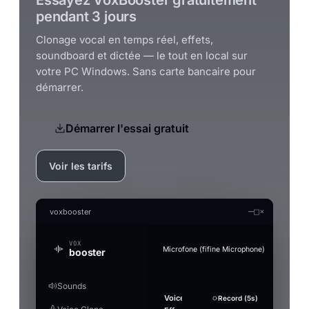
pendant 3 jours
Clonage vocal en temps réel, effets,
soundboard et dictée — le tout en local sur
votre PC Windows. Sans carte bancaire pour
démarrer.
Démarrer l'essai gratuit
Voir les tarifs
—
□
×
voxbooster
VOX
Microfone (fifine Microphone)
booster
Sounds
Generate an audio file in the clon
Audio Studio
Music Studio AI
Mic Boost
Voice
Strength
Overview
Soundboard
Voice
Whisper
Suppression
Sound
+ Add Sound
Record (5s)
Record (5s)
Test mic
Re
Fo
Convert a clip offline (without the real-time limi
AI audio tools — everything runs on your PC
Create songs from scratch out of a text prompt 
Adjust your mic directly — works in any app (Di