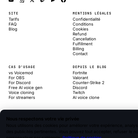
SITE
MENTIONS LÉGALES
Tarifs
Confidentialité
FAQ
Conditions
Blog
Cookies
Refund
Cancellation
Fulfillment
Billing
Contact
CAS D'USAGE
DEPUIS LE BLOG
vs Voicemod
Fortnite
For OBS
Valorant
For Discord
Counter-Strike 2
Free AI voice gen
Discord
Voice cloning
Twitch
For streamers
AI voice clone
Nous respectons votre vie privée
Nous utilisons des cookies pour améliorer votre expérience, analyser
des publicités pertinentes. Vous pouvez tout accepter, refuser le n
personnaliser par catégorie.
Politique de cookies