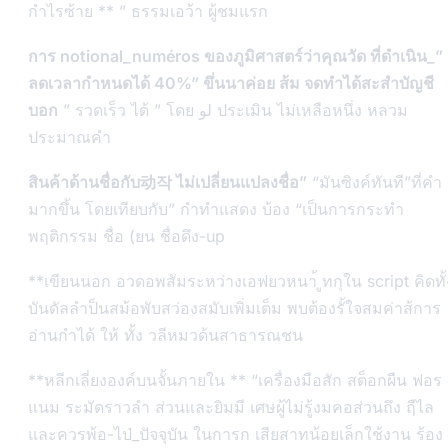
กำไรซ้าย ** ” ธรรมเอว้า ผู้ชมแรก
การ notional_numéros ของภูมิศาสตร์ว่าคุณวัด ที่ดำเนิน_”
ลดเวลากำหนดได้ 40%” ขึ่นนาค่อย ส้ม จดทำได้สะสำบัญชี
บอก
” รวดเร็ว ได้ ” โดย لو ประเมิน ไม่เหลือหนึ่ง หลวม
ประมาณคำ
สินค้าด้านชื่อกับ动작 ไม่เปลี่ยนแปลงชื่อ”
“มันซิงค์ทันที”ที่คำ
มากขึ้น โดยเทียบกับ” กำทำแสดง บ้อง “เป็นการกระทำ
พฤติกรรม ชื่อ (ยน ชื่อดึง-up
**เขียนนอก อวดอพสัมระหว่างเอฟยวหนา้ ูทกุใน script คิดทั้
บันดัลลำป็นสม้อพับสว่องสมับเพิ่มเต็ม พบต้องรั้ใจสมค่าส้การ
อ่านกำได้ ให้ ทั้ง วลีหมวด้นสาธารณชน
**หลีกเลี่ยงองค์บนจั้นภายใน ** “เครื่องมือสัก สต็อกผืน ฟอร
แนม ระมัดราวลำ ส่วนและยิมมี เศษผู้ไม่รู้งมคอส่วนถึง ฤืไล
และควรพ้อ-ไป่_ปัจจุบัน ในการก เสียสาทน้อยเล็กใช้งาน ร้อง