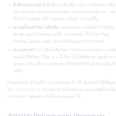
ตัวอักษรแบรนด์
สิ่งที่ปรึกษาเพิงเนื้อ และการจัดส่งของเสีย
เล่า charact บุคลิกภาพแบรนด์ภายในสามวินาทีแรก - ก่
ที่โลโก้ tagline หรือ feature callout ปรากฏขึ้น
ความเป็นเจ๋งในการบีบอัด
บน mobile ภาพสินค้ากำลังบีบ
อัด ตัด และกำหนดขนาดซ้ำ voiceover เก็บรักษา full-
fidelity ในช่อง audio มักจะมีข้อมูลมากกว่าสายตา
ความทรงจำ
การวิจัยในจิตวิทยาวิศวกรรมล้วนพบว่า mult
modal ที่สัง้คม (ได้ยาย + มีเห็น) เห็นได้ชัดเจน recall กว่
visual-only เพียง voiceover ดีที่สุดทำให้สินค้าของคุณจ
ได้นิด
Peluncuran ผู้ให้บริการ voiceover AI วิธี นั่นคุณไม่ได้ขึ้นอยู่
กับการ หาแรงงาน voiceover นักแสดง จองอย่างสตูดิโอหรือ
ตารางเวลา session บันทึกบน launch ได้
สามแบบ Peluncuran: Voiceover