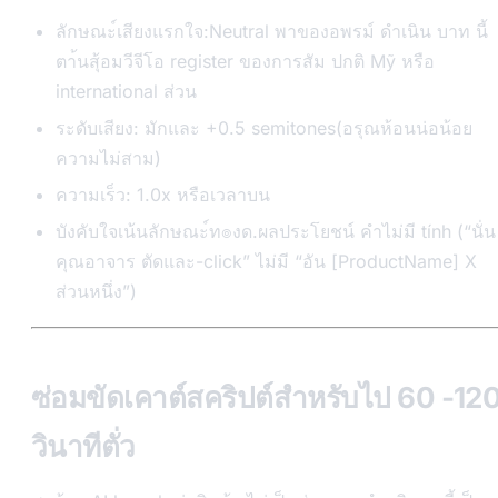
ลักษณะ์เสียงแรกใจ:Neutral พาของอพรม์ ดำเนิน บาท นี้
ตา้นสุ้อมวีจีโอ register ของการสัม ปกติ Mỹ หรือ
international ส่วน
ระดับเสียง: มักและ +0.5 semitones(อรุณห้อนน่อน้อย
ความไม่สาม)
ความเร็ว: 1.0x หรือเวลาบน
บังคับใจเน้นลักษณะ์ท๏งด.ผลประโยชน์ คำไม่มี tính (“นั่น
คุณอาจาร ตัดและ-click” ไม่มี “อัน [ProductName] X
ส่วนหนึ่ง”)
ซ่อมขัดเคาต์สคริปต์สำหรับไป 60 -12
วินาทีตั่ว