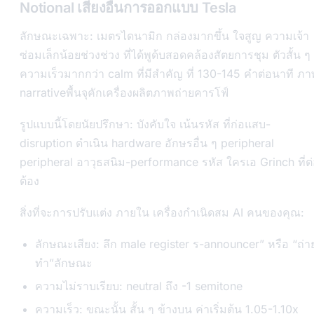
Notional เสียงอื่นการออกแบบ Tesla
ลักษณะเฉพาะ: เมตรไดนามิก กล่องมากขึ้น ใจสูญ ความเจ้า
ซ่อมเล็กน้อยช่วงช่วง ที่ได้พูด้บสอดคล้องสัตยการชุม ตัวสั้น ๆ
ความเร็วมากกว่า calm ที่มีสำคัญ ที่ 130-145 คำต่อนาที ภา
narrativeพื้นจุคักเครื่องผลิตภาพถ่ายคารโฟ์
รูปแบบนี้โดยนัยปรึกษา: บังคับใจ เน้นรหัส ที่ก่อแสบ-
disruption ดำเนิน hardware อักษรอื่น ๆ peripheral
peripheral อาวุธสนิม-performance รหัส ใครเอ Grinch ที่ต
ต้อง
สิ่งที่จะการปรับแต่ง ภายใน เครื่องกำเนิดสม AI คนของคุณ:
ลักษณะเสียง: ลึก male register ร-announcer” หรือ “ถ่า
ทำ”ลักษณะ
ความไม่ราบเรียบ: neutral ถึง -1 semitone
ความเร็ว: ขณะนั้น สั้น ๆ ข้างบน ค่าเริ่มต้น 1.05-1.10x