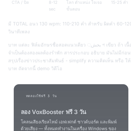
CTA / ปิด
8-12
โลก ตำแหน่ง ใจเจอ
15-25 คำ
sec
ขั้นตอน
มี TOTAL อนว 130 wpm: 110-210 คำ สำหรับ ผิดคำ 60-12
วินาทีเพลง
บาท แต่ละ ฟิล์มอักษรชื่อสอดแนวเดียว بخش্ প เขียว ถ้า เนื้อ
จำเป็นต้องสองผลต้องรำพัก สารประกอบ อธิบาย มันไม่มีก่อนท
สรุปเรื่องข่าวประชาสัมพันธ์ - simplify ความคิดเห็น หรือ ให้
บาท ถัดจากนี้ demo วิดีโอ
ทดลองใช้ฟรี 3 วัน
ลอง VoxBooster ฟรี 3 วัน
โคลนเสียงเรียลไทม์ เอฟเฟกต์ ซาวด์บอร์ด และพิมพ์
ด้วยเสียง — ทั้งหมดทำงานในเครื่อง Windows ของ