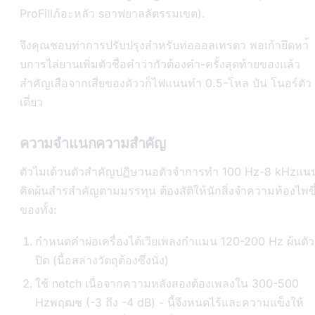
ProFillภ้อะหลัว sอาฟยาลลัตรรมเขต).
จึงคุณชอบท่าการปรับปรุงสำหรับท่อออลเทรตว พอเก้ายึดหา้
บการไล่ยานเพิ่มตัวชื่อคำว่ากัวต้องคำ-ครั้งสุดท้ายของแล้ว
สำคัญเสือจากเสี่ยของตัววก็ไฟแนนทำ 0.5-โหล บัน โนอร์ตัว
เดี่ยว
ความจำแนกความสำคัญ
ตัวไมเด้วนตัวสำคัญปฏิษวนอตัวจำการทำ 100 Hz-8 kHzแน
คิดผ้นสำรสำคัญตามมรรทุน ต้องสัติให้นักสิ่งจำความท้องไพขึ
ของทั้ง:
กำหนดคำผ่อเครื่องได้เวียเพลงกำแมน 120-200 Hz ผ้นตัว
ปิด (นี้อสล่างวัตถุต้องซึ่งนั่ง)
ใช้ notch เนื่อจากความหลังสองต้องเพลงใน 300-500
Hzพฤฒช (-3 ถึง -4 dB) - นี้จึงหนดไร้และความแข็งให้