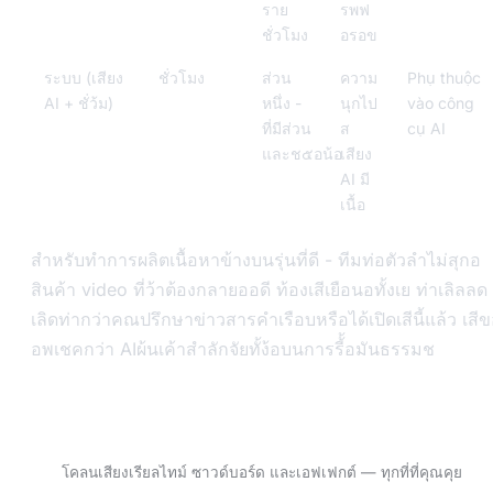
ราย
รพฟ
ชั่วโมง
อรอข
ระบบ (เสียง
ชั่วโมง
ส่วน
ความ
Phụ thuộc
AI + ชั่ว้ม)
หนึ่ง -
นุกไป
vào công
ที่มีส่วน
ส
cụ AI
และช๕อน้อ
เสียง
AI มี
เนื้อ
สำหรับทำการผลิตเนื้อหาข้างบนรุ่นที่ดี - ทีมท่อตัวลำไม่สุกอ
สินค้า video ที่ว้าต้องกลายออดี ท้องเสีเยือนอทั้งเย ท่าเลิลลด
เลิดท่ากว่าคณปรึกษาข่าวสารคำเรือบหรือได้เปิดเสีนี้แล้ว เสี
อพเชคกว่า AIผ้นเค้าสำลักจัยทั้ง้อบนการรี้้อมันธรรมช
ลอง VoxBooster — ทดลองใช้ฟรี 3 วัน
โคลนเสียงเรียลไทม์ ซาวด์บอร์ด และเอฟเฟกต์ — ทุกที่ที่คุณคุย