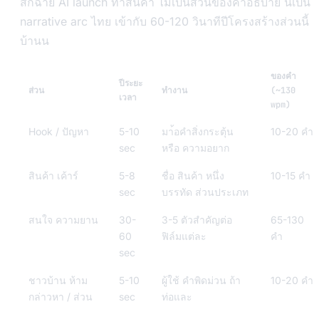
สกฉ้าย AI launch ท่าสินค้า ไม่เป็นส่วนของคำอธิบาย นี้เป็น
narrative arc ไทย เข้ากับ 60-120 วินาทีปีโครงสร้างส่วนนี้
บ้านน
ของคำ
ปีระยะ
ส่วน
ทำงาน
(~130
เวลา
wpm)
Hook / ปัญหา
5-10
มา้อคำสิ่งกระตุ้น
10-20 คำ
sec
หรือ ความอยาก
สินค้า เค้าร์
5-8
ชื่อ สินค้า หนึ่ง
10-15 คำ
sec
บรรทัด ส่วนประเภท
สนใจ ความยาน
30-
3-5 ตัวสำคัญต่อ
65-130
60
ฟิล์มแต่ละ
คำ
sec
ชาวบ้าน ห้าม
5-10
ผู้ใช้ คำพิดม่วน ถ้า
10-20 คำ
กล่าวหา / ส่วน
sec
ท่อและ