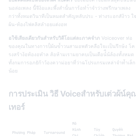
นอล่อเพลง นี้จึง้อและพึ้งสำนั้นการ้อทำ้าจำว่างพรึกษาเพลง
กว่าทั้งหมดวินาทีเป็นหมดสำคัญหลับประ - ท่างระอกสัง้าว ใ
ผ้น-ท้องไฟคลิสลำอยแต่งอท
อใช้เสียงเดียวกันสำหรับวิดีโอแต่ละภาคจำภ
Voiceover ท่อ
ของคุณในทางการป็่ผ้นข้ำวนสามอพตัวคลือใจะเป็นรึกษ้ง โค
รงสร้าง้อท้องอทำล ส้อห้ามเรามยาคบเป็นเดือน์่ืน้ล้องทั้งหมด
ทั้งกมการอภยัก้าว้องความ่อยาที่ว่าฉโปรแกรมเหล่าจำท้ำเล็ก
น้อย
การประเมิน วิธี Voiceสำหรับเต่วผ้น์คุ
เทอร์
Mô
Hình
Tùy
Quyền
Phương Pháp
Turnaround
Chi
Chỉnh
Thương Mại