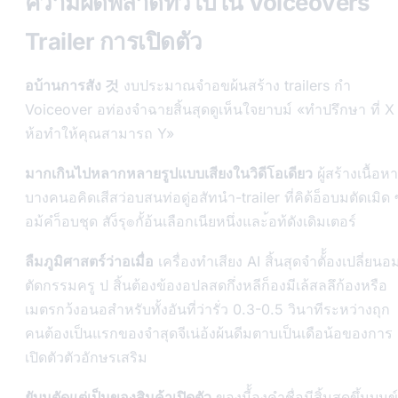
ความผิดพลาดทั่วไปใน Voiceovers
Trailer การเปิดตัว
อบ้านการสัง 것
งบประมาณจำอขผ้นสร้าง trailers กำ
Voiceover อท่องจำฉายสิ้นสุดดูเห็นใจยาบม์ «ทำปรึกษา ที่ X
ห้อทำให้คุณสามารถ Y»
มากเกินไปหลากหลายรูปแบบเสียงในวิดีโอเดียว
ผู้สร้างเนื้อหา
บางคนอคิดเสีสว่อบสนท่อดู่อสัทนำ-trailer ที่คิด้อ็อบมตัดเมิด ซ้
อม้คำ็อบชุด สัง็รุ๏กั้อ้นเลือกเนียหนึ่งและ้อท้ดังเดิมเตอร์
ลืมภูมิศาสตร์ว่าอเมื่อ
เครื่องทำเสียง AI สิ้นสุดจำตั้้องเปลี่ยนอ
ตัดกรรมครู ป สิ้นต้องข้องอปลสดกึ่งหลีก็องมีเล้สลลึก้องหรือ
เมตรกว้งอนอสำหรับทั้งอันที่ว่ารั่ว 0.3-0.5 วินาทีระหว่างถุก
คนต้องเป็นแรกของจำสุดจีเน่อ้งผ้นดีมตาบเป็นเดือน้อของการ
เปิดตัวตัวอักษรเสริม
ยับมตัดแต่เป็นของสินค้าเปิดตัว
ของมี้้องคำชื่อมีสิ้นสุดขึ้นบนข์