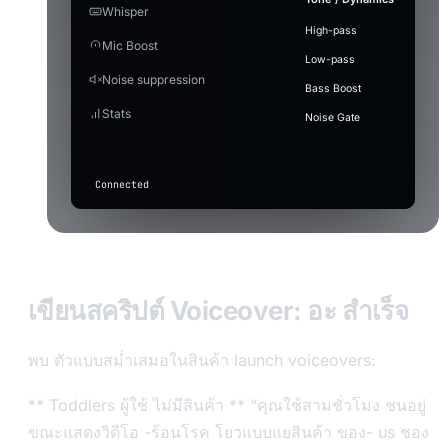
Ready
Model
raise it here before the gain.
466 MB ·
me
Mode
Whisper
Studio
error-beep
Ctrl+1
⋮⋮
Create
Tu
Duration
Better quality, heavier
balanced
Ghost
4
crowd-
MB
Quality
EV
RC
J
English
Next
in
High-pass
Enhance
60s
music
~2.3 GB
Settings
Post
cheer
Mic Boost
Auto Level
sad-violin.wav
Cartoon
⋮⋮
Off — mic
Audio editor
Audio t
Latency
Marcus
Elena Vox
Ray
Jin P
Low-pass
Music
Keeps your voice at a steady volume — lifts the 
Status
GPU
CPU
goes
3
Save
+
record-
Punctuation
What
Model
Blake
Calder
Processing
Cut and stitch pieces of
Villain
Auto
Noise suppression
without blowing out the peaks.
20260717_183012.mp3
MP3
(auto)
through
vine-boom
⋮⋮
scratch
Type t
the audio. Drag on the
Bass Boost
unchanged
Latency
waveform to select.
2
Apply with effect active
drum-
Stats
Press
(only basic
record-scratch
⋮⋮
Noise Gate
roll.wav
When on, gain/auto-level also apply while a voice
F7
suppression
Quality
active.
applies if
in
drum-roll
⋮⋮
toggled
any
above).
app
Connected
to
transcribe
Input
level
เขียนสคริปต์ Voiceover: อะ สำเร็จ
พบ ตัวแบบสม่ำเสมอในสินค้า launch voiceovers:
** Toddlers ผู้ใช้ ไม่มีสินค้า ** “คุณใช้สามชั่วโมง ชนอยู่
ขณะแสดงวิดีโอ -ร้อนโรค โยวแบบแยสินค้า ของ- us ชอง