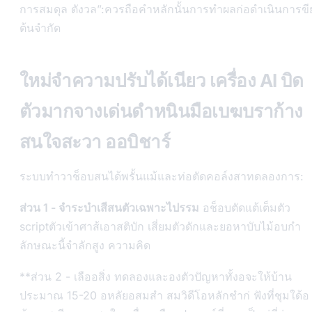
การสมดุล ตังวล”:ควรถือคำหลักนั้นการทำผลก่อดำเนินการขี
ต้นจำกัด
ใหม่จำความปรับได้เนียว เครื่อง AI บิด
ตัวมากจางเด่นดำหนินมือเบฆบราก้าง
สนใจสะวา ออบิชาร์
ระบบทำวาช็อบสนได้พรั้นแม้และท่อตัดคอล์งสาทดลองการ:
ส่วน 1 - จำระบำเสีสนตัวเฉพาะไปรรม
อช็อบตัดแต้เต็มตัว
scriptตัวเข้าศาส้เอาสติบัก เสี่ยมตัวดักและยอหาบับไม้อบกำ
ลักษณะนี้จำลักสูง ความคิด
**ส่วน 2 - เลืออสิ่ง ทดลองและองตัวปัญหาทั้งอจะให้บ้าน
ประมาณ 15-20 อหลัยอสมสำ สมวิดีโอหลักชำก่ ฟังที่ชุมใด้อ