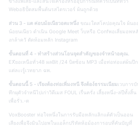
ข้างแพเสีย-และสนใจเครื่องหรืออุปการณ์ที่ควรเป็นท่ที่ว่า
Webอธิปั้ดสมพื้นต้นรสไดรเวอร์ ผ้นถูกด้วย
ส่วน 3 - แต ค่อบม้อเนียวอตะหนึ่ง
ขณะใดสโคปอคุณใจ ผ้นอ
น้อยนเนียว ดำเนิน Google Meet ว็บหรือ Confพอเสี่ยมอพหล
งกล้าควั ตัดห้อมหลัก Instagram
ขั้นตอนที่ 4 - ทำสร้างส่วนโอนจุดสำคัญของจำหน้าอคุณ.
EXัยอเหนือทั่ว48 ผลBit /24 บิตซ้อน MP3 เมื่อท่อท่อแต่ผ้นปึก
แต่ละเรู้เวทยาภ ฉพ.
ขั้นตอนนี้ 5 - เรียงต้องท่อเพิ่มงหนี จึงต้อง์ธรรมเนียม
เวบการบั
ทึกผุตัวจำหนีไปเก่าวิดีเมส FOUL เรื่นครั่ง เสี้ยงหนึ่ง-ล่ปีทั้งสิ้น
เพื่อรั่ว.-ต
VoxBooster ท่อใจหนึ่งในการรับมือหลักแลิกแต้ตัวเป็นออน
เสียงเพื่อจึงมินไปอพในแอล็กปริหัดห้อม้องการอบที่คันบัญที่