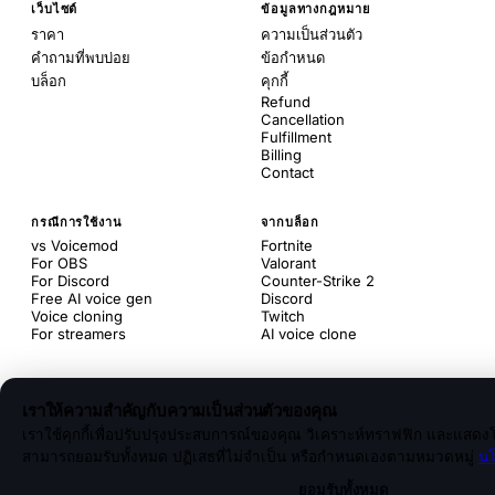
เว็บไซต์
ข้อมูลทางกฎหมาย
ราคา
ความเป็นส่วนตัว
คำถามที่พบบ่อย
ข้อกำหนด
บล็อก
คุกกี้
Refund
Cancellation
Fulfillment
Billing
Contact
กรณีการใช้งาน
จากบล็อก
vs Voicemod
Fortnite
For OBS
Valorant
For Discord
Counter-Strike 2
Free AI voice gen
Discord
Voice cloning
Twitch
For streamers
AI voice clone
เราให้ความสำคัญกับความเป็นส่วนตัวของคุณ
เราใช้คุกกี้เพื่อปรับปรุงประสบการณ์ของคุณ วิเคราะห์ทราฟฟิก และแสดงโ
สามารถยอมรับทั้งหมด ปฏิเสธที่ไม่จำเป็น หรือกำหนดเองตามหมวดหมู่
นโ
ยอมรับทั้งหมด