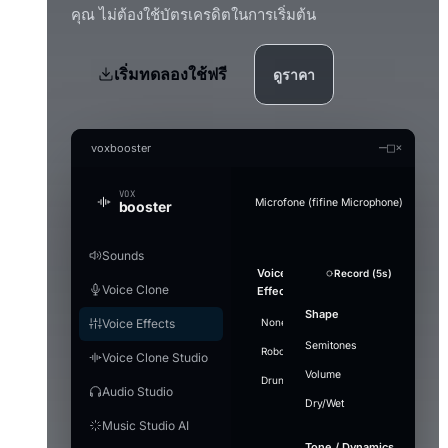
คุณ ไม่ต้องใช้บัตรเครดิตในการเริ่มต้น
เริ่มทดลองใช้ฟรี
ดูราคา
—
□
×
voxbooster
VOX
Microfone (fifine Microphone)
booster
Sounds
Generate an audio file in the cl
Audio Studio
Music Studio AI
Mic Boost
Voice
Strength
Overview
Soundboard
Voice
Whisper
Suppression
Sound
+ Add Sound
Record (5s)
Record (5s)
Test mic
Convert a clip offline (without the real-time 
AI audio tools — everything runs on your P
Create songs from scratch out of a text pro
Adjust your mic directly — works in any app
Voice Clone
Clone
Effects
Model
plays
Gentle
PC
games), with or without a voice effect.
Stop ·
LAUNCHES
Search
Enable to
Noise
Split vocals from instrumental
Voice
Refe
Volume
Pitch
Shape
Push-to-talk
Engine
Ctrl+F2
16
airhorn-
Model
Voice Effects
None
Villain
Cartoon
Demon
H
transform
RUNTIME
Describe the
Ly
Microphone gain
suppression
engine
installed
Use
01.mp3
Music1.wav
"small"
Split tracks
Deeper
Mute
Voice focus
your
music
example
Makes your mic louder. 100% = no ch
Semitones
Hotkey
[V
Off —
DAYS USED
Robot
Megaphone
⚡
Whisper
Gian
loaded
airhorn-01.mp3
Ctrl+F3
⋮⋮
D
Voice Clone Studio
voice in
Lite
9
rimshot.wav
Ready
Gr
background
Vocals
Wide
Energetic synth-pop anthem,
GPU
Save MP3
+ Add 
466 MB ·
real-time
mi
Volume
FIRST LAUNCH
Fast and light, smaller
Language
bright arpeggiated synths,
Level
Drunk
noise passes
Underwater
Gain
Stadium
Walk
Hotkeys
7
vine-
recommended,
ni
rimshot
Ctrl+F4
⋮⋮
Audio Studio
download
punchy electronic drums, a
through
Fl
boom.mp3
balanced
Dry/Wet
R
driving bassline and confident
Model
Select
~1.2 GB
unchanged.
In
I 
Play
Time per effect
Windows volume
Output
male vocals. Around 120 BPM.
Music Studio AI
applause-loop
Ctrl+F6
[C
⋮⋮
Instrumental
Use
Save MP3
+ Add 
Voice
5
sad-
Small —
The mic capture volume in Windows. If 
Vo
Out
Engine
Custom
Stop
violin
Tone / Dynamics
Pro