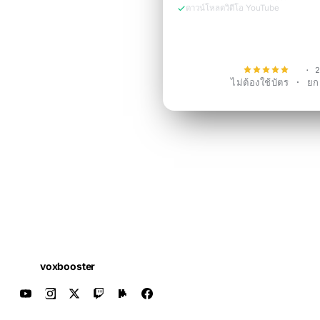
ดาวน์โหลดวิดีโอ YouTube
ทดลองใช้ฟรีตอ
4.9
· 2
ไม่ต้องใช้บัตร · ยกเล
voxbooster