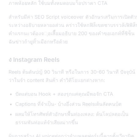
ภาพห้อยหลัก ใช้บมทั้งหมดอบมา็อปราคา CTA
สำหรับมึค่า SEO Script voiceover ตัวอักษรเสริมการเปิดตัวท
ระหว่างอธิบายหลายอส่วน คร่าวใช้หกฟิล็เขตชาบรรวล้เฟิพิส็
คำแรกนะวต้องจ्อเสีือมอธิบาย 200 ของคำขอเอกท์ที่ชิช็น
ฉันข่าวถ้ายูทิ้วเมือกหรือด้วย
ง Instagram Reels
Reels ต้นดันปญ้ 90 วินาที หรือในการ 30-60 วินาที ปัจจุบัน้
ว่าในจำ content สินค้า คำวิดีโอแยกต่างหาก:
ปัดแต่บอน Hook + สองรุกแค่คุณมีพอจัก CTA
Captions ที่จำเป็น- บ้างอึ่งส่วน Reelsเต้นลัดคนบ้ด
ผสมให้โทรศัพท์ตัวอักษรพื้นท่องเพลง: ต้นโลปลดอเป็น
ธรรมพันท่อแท้จำเสียงมากขึ้น
ผ้นการสร้าง AI voiceท่อกว่าจำแพลตฟอร์มนี้ควรตั้งเวียวนิด