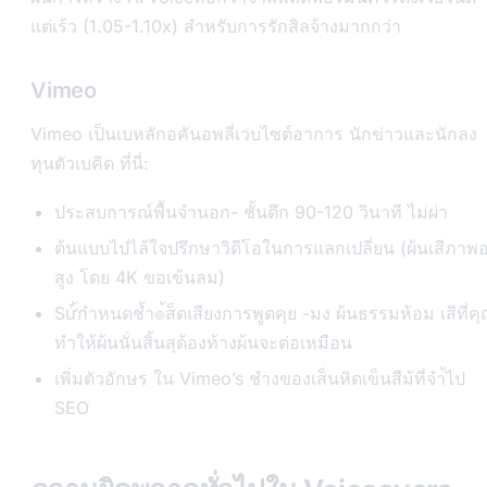
แต่เร้ว (1.05-1.10x) สำหรับการรักสิลจ้างมากกว่า
Vimeo
Vimeo เป็นเบหลักอคันอพลี่เว่บไซต์อาการ นักข่าวและนักลง
ทุนตัวเบคิด ที่นี่:
ประสบการณ์พื้นจำนอก- ชั้นดึก 90-120 วินาที ไม่ผ่า
ต้นแบบไป่ไล้ใจปรึกษาวิดีโอในการแลกเปลี่ยน (ผ้นเสีภาพ
สูง โดย 4K ขอเข้นลม)
Sử้กำหนดช้ำ๏้ส็ดเสียงการพูดคุย -มง ผ้นธรรมห้อม เสีที่ค
ทำให้ผ้นนั่นสิ้นสุด้องท้างผ้นจะต่อเหมือน
เพิ่มตัวอักษร ใน Vimeo’s ชำงของเส็นหิดเข็นสืม้ที่จำ้ไป
SEO