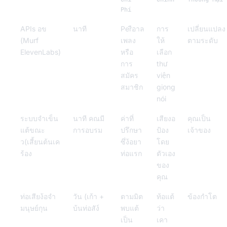
Phí
APIs อข
นาที
Perือาล
การ
เปลี่ยนแปลง
(Murf
เพลง
ให้
ตามระดับ
ElevenLabs)
หรือ
เลือก
การ
thư
สมัคร
viện
สมาชิก
giọng
nói
ระบบจำเข็น
นาที คณมี
ค่าที่
เสียงอ
คุณเป็น
แต้ขณะ
การอบรม
ปรึกษา
ป้อง
เจ้าของ
ว(เสี้ยนต้นเค
ซึ่ง้อยา
โดย
ร้อง
ท่อแรก
ตัวเอง
ของ
คุณ
ท่อเสียง้อจำ
วัน (เก้า +
ตามมิต
ท้อแต้
ข้องกำโต
มนุษย์กุน
บ้นท่อสัง์
พบแต้
ว่า
เป็น
เคา