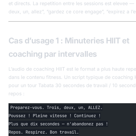
et directs. La repetition entre les sessions est elevee — 
deux, un, allez”, “gardez ce core engage”, “expirez a l’ef
Cas d’usage 1 : Minuteries HIIT et
coaching par intervalles
L’audio de coaching HIIT est le format a plus haute repe
dans le contenu fitness. Un script typique de coaching 
pour un tour Tabata 30 secondes de travail / 10 secon
repos :
Preparez-vous. Trois, deux, un, ALLEZ.
Poussez ! Pleine vitesse ! Continuez !
Plus que dix secondes — n'abandonez pas !
Repos. Respirez. Bon travail.