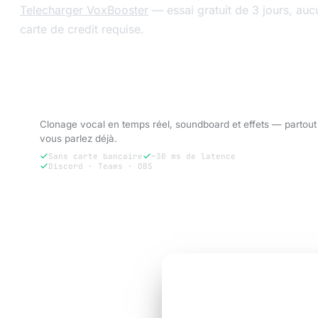
Telecharger VoxBooster
— essai gratuit de 3 jours, auc
carte de credit requise.
Essayez VoxBooster — essai gratuit de 3
jours.
Clonage vocal en temps réel, soundboard et effets — partout
vous parlez déjà.
Sans carte bancaire
~30 ms de latence
Discord · Teams · OBS
Essayer gratuitement 3 jours
ESSAI GRATUIT DE 3 JOURS
Sonne comme la
ver