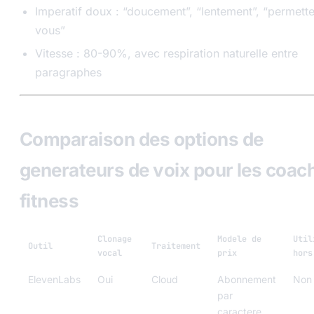
Imperatif doux : “doucement”, “lentement”, “permett
vous”
Vitesse : 80-90%, avec respiration naturelle entre
paragraphes
Comparaison des options de
generateurs de voix pour les coac
fitness
Clonage
Modele de
Util
Outil
Traitement
vocal
prix
hors
ElevenLabs
Oui
Cloud
Abonnement
Non
par
caractere