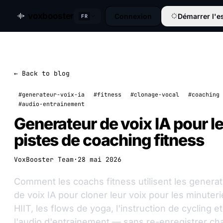
voxbooster
Connexion
Démarrer l'es
FR
← Back to blog
#generateur-voix-ia
#fitness
#clonage-vocal
#coaching
#audio-entrainement
Generateur de voix IA pour l
pistes de coaching fitness
VoxBooster Team
·
28 mai 2026
Comment les coachs fitness utilisent les genera
de voix IA pour cloner leur voix pour les minuter
HIIT, les flows de yoga, l'instruction de cycling et
l'audio d'entrainement — sans re-enregistrer c