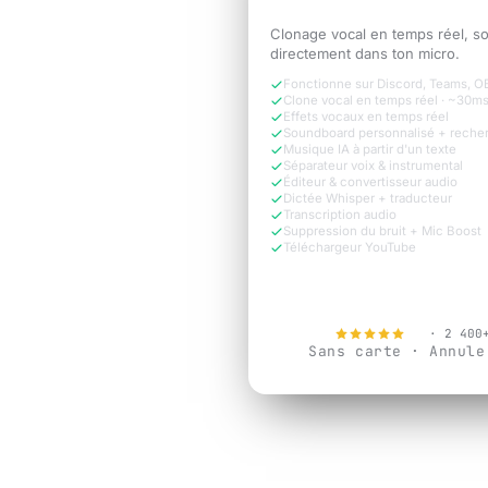
l'appel attend.
Clonage vocal en temps réel, s
directement dans ton micro.
Fonctionne sur Discord, Teams, O
Clone vocal en temps réel · ~30m
Effets vocaux en temps réel
Soundboard personnalisé + reche
Musique IA à partir d'un texte
Séparateur voix & instrumental
Éditeur & convertisseur audio
Dictée Whisper + traducteur
Transcription audio
Suppression du bruit + Mic Boost
Téléchargeur YouTube
Essayer gratui
4.9
· 2 400
Sans carte · Annule