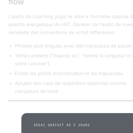
flow
L’audio de coaching yoga se situe a l’extreme oppose 
spectre energetique du HIIT. Generer de l’audio de cue
necessite des conventions de script differentes :
Phrases plus longues avec des marqueurs de pause 
Temps present (“inspirez ici”, “sentez la longueur le
votre colonne”)
Evitez les points d’exclamation et les majuscules
Ajoutez des cues de respiration explicites comme
marqueurs de texte
ESSAI GRATUIT DE 3 JOURS