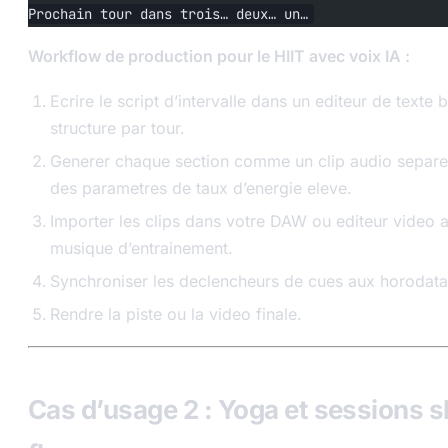
Prochain tour dans trois… deux… un…
Workflow de production pour le HIIT avec voix IA :
Ecrire le script d’intervalle dans un editeur de texte b
structure par tour.
Generer chaque section comme un clip audio separ
des parametres de taux d’energie eleve.
Importer les clips dans votre DAW ou editeur video 
musique d’entrainement.
Synchroniser les declencheurs de cues aux horodat
Rendre la piste ou la video finale.
Cas d’usage 2 : Yoga et sessions 