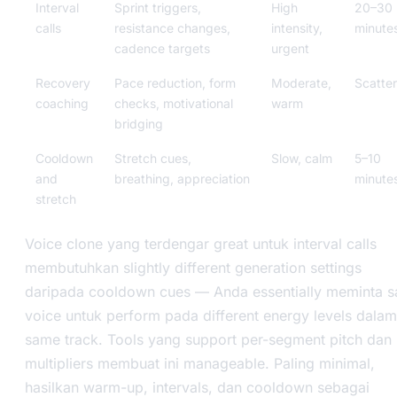
Interval
Sprint triggers,
High
20–30
calls
resistance changes,
intensity,
minute
cadence targets
urgent
Recovery
Pace reduction, form
Moderate,
Scatte
coaching
checks, motivational
warm
bridging
Cooldown
Stretch cues,
Slow, calm
5–10
and
breathing, appreciation
minute
stretch
Voice clone yang terdengar great untuk interval calls
membutuhkan slightly different generation settings
daripada cooldown cues — Anda essentially meminta 
voice untuk perform pada different energy levels dalam
same track. Tools yang support per-segment pitch dan 
multipliers membuat ini manageable. Paling minimal,
hasilkan warm-up, intervals, dan cooldown sebagai