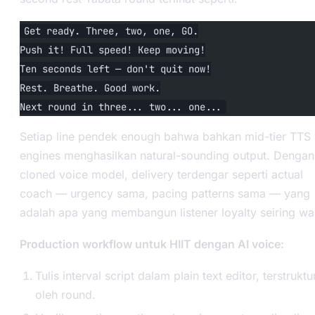
Get ready. Three, two, one, GO.
Push it! Full speed! Keep moving!
Ten seconds left — don't quit now!
Rest. Breathe. Good work.
Next round in three... two... one...
Setiap line pendek enough bahwa bahkan mid-tier TTS
engines menghasilkan natural-sounding output. Dengan
cloned voice model, delivery terdengar seperti actual
coach — urgency sama, pacing patterns sama — yang
adalah apa yang membangun listener loyalty seiring wa
Production workflow untuk HIIT dengan AI voice:
Tulis interval script dalam plain text editor, terstruktu
oleh round.