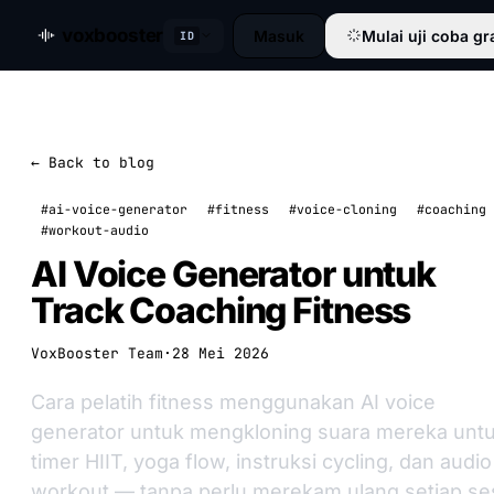
voxbooster
Masuk
Mulai uji coba gr
ID
← Back to blog
#ai-voice-generator
#fitness
#voice-cloning
#coaching
#workout-audio
AI Voice Generator untuk
Track Coaching Fitness
VoxBooster Team
·
28 Mei 2026
Cara pelatih fitness menggunakan AI voice
generator untuk mengkloning suara mereka unt
timer HIIT, yoga flow, instruksi cycling, dan audio
workout — tanpa perlu merekam ulang setiap ses