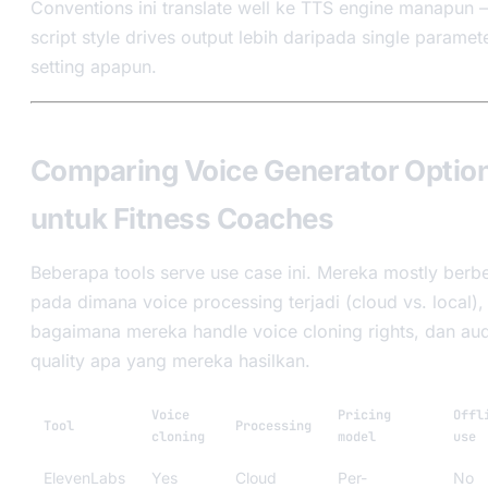
Conventions ini translate well ke TTS engine manapun
script style drives output lebih daripada single paramet
setting apapun.
Comparing Voice Generator Optio
untuk Fitness Coaches
Beberapa tools serve use case ini. Mereka mostly berb
pada dimana voice processing terjadi (cloud vs. local),
bagaimana mereka handle voice cloning rights, dan au
quality apa yang mereka hasilkan.
Voice
Pricing
Offl
Tool
Processing
cloning
model
use
ElevenLabs
Yes
Cloud
Per-
No