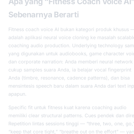
Apa yang “Fitness Coach Voice AI
Sebenarnya Berarti
Fitness coach voice AI bukan kategori produk khusus —
adalah aplikasi neural voice cloning ke masalah scalabl
coaching audio production. Underlying technology sa
yang digunakan untuk audiobooks, game character voi
dan corporate narration: Anda memberi neural network
cukup samples suara Anda, ia belajar vocal fingerprint
Anda (timbre, resonance, cadence patterns), dan bisa
mensintesis speech baru dalam suara Anda dari text inp
apapun.
Specific fit untuk fitness kuat karena coaching audio
memiliki clear structural patterns. Cues pendek dan dire
Repetition lintas sessions tinggi — “three, two, one, go,
“keep that core tight,” “breathe out on the effort” — ya