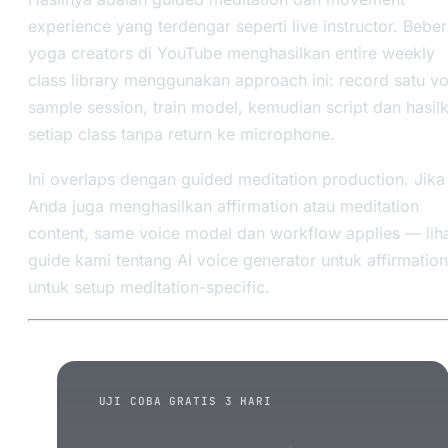
experience yang terdengar seperti live instructor. Bebe
yoga creators di YouTube menghasilkan entire weekly
class library menggunakan approach ini: record satu vo
sample session, train model, kemudian script dan hasil
setiap class tanpa return ke microphone.
Ini overlaps dengan guided meditation production. Jika
Anda juga menghasilkan affirmation atau meditation
content, same voice model dan workflow applies — lih
guide kami tentang AI voice generator untuk affirmatio
untuk setup meditation-specific.
UJI COBA GRATIS 3 HARI