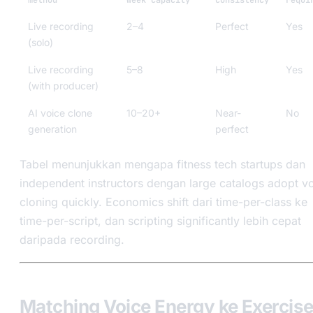
Live recording
2–4
Perfect
Yes
(solo)
Live recording
5–8
High
Yes
(with producer)
AI voice clone
10–20+
Near-
No
generation
perfect
Tabel menunjukkan mengapa fitness tech startups dan
independent instructors dengan large catalogs adopt v
cloning quickly. Economics shift dari time-per-class ke
time-per-script, dan scripting significantly lebih cepat
daripada recording.
Matching Voice Energy ke Exercis