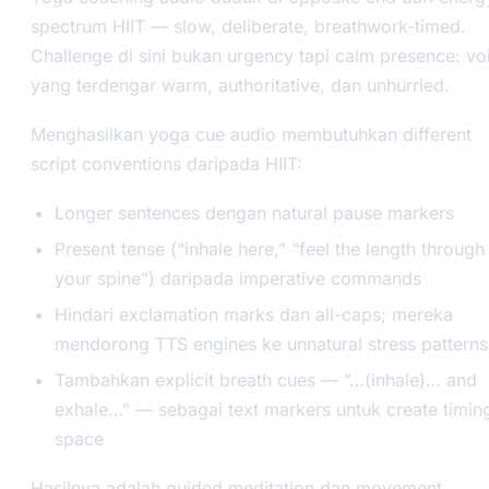
spectrum HIIT — slow, deliberate, breathwork-timed.
Challenge di sini bukan urgency tapi calm presence: vo
yang terdengar warm, authoritative, dan unhurried.
Menghasilkan yoga cue audio membutuhkan different
script conventions daripada HIIT:
Longer sentences dengan natural pause markers
Present tense (“inhale here,” “feel the length through
your spine”) daripada imperative commands
Hindari exclamation marks dan all-caps; mereka
mendorong TTS engines ke unnatural stress patterns
Tambahkan explicit breath cues — ”…(inhale)… and
exhale…” — sebagai text markers untuk create timin
space
Hasilnya adalah guided meditation dan movement