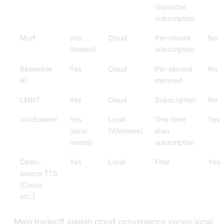
character
subscription
Murf
Yes
Cloud
Per-minute
No
(limited)
subscription
Resemble
Yes
Cloud
Per-second
No
AI
metered
LMNT
Yes
Cloud
Subscription
No
VoxBooster
Yes
Local
One-time
Yes
(local
(Windows)
atau
model)
subscription
Open-
Yes
Local
Free
Yes
source TTS
(Coqui,
etc.)
Main tradeoff adalah cloud convenience versus local