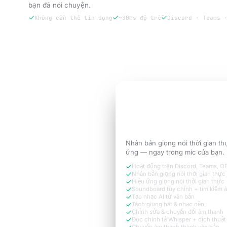
bạn đã nói chuyện.
Không cần thẻ tín dụng
~30ms độ trễ
Discord · Teams 
Dùng thử miễn phí 3 ngày
DÙNG THỬ MIỄN PHÍ 3 NGÀY
Hãy nghe như
phiên
mà cuộc gọi cần.
Nhân bản giọng nói thời gian t
ứng — ngay trong mic của bạn.
Hoạt động trên Discord, Teams, 
Nhân bản giọng nói thời gian thực
Hiệu ứng giọng nói thời gian thực
Soundboard tùy chỉnh + tìm kiếm 
Tạo nhạc AI từ văn bản
Tách giọng hát & nhạc nền
Chỉnh sửa & chuyển đổi âm thanh
Đọc chính tả Whisper + dịch thuật