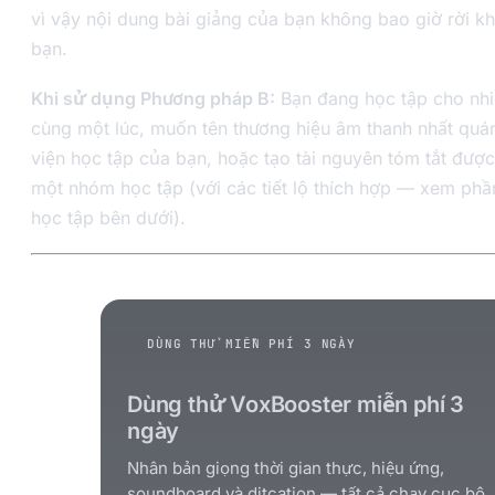
vì vậy nội dung bài giảng của bạn không bao giờ rời k
bạn.
Khi sử dụng Phương pháp B:
Bạn đang học tập cho nh
cùng một lúc, muốn tên thương hiệu âm thanh nhất quá
viện học tập của bạn, hoặc tạo tài nguyên tóm tắt được
một nhóm học tập (với các tiết lộ thích hợp — xem phầ
học tập bên dưới).
DÙNG THỬ MIỄN PHÍ 3 NGÀY
Dùng thử VoxBooster miễn phí 3
ngày
Nhân bản giọng thời gian thực, hiệu ứng,
soundboard và ditcation — tất cả chạy cục bộ