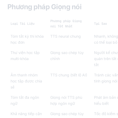
Phương pháp Giọng nói
Phương pháp Giọng
Loại Tài Liệu
Tại Sao
nói Tốt Nhất
Tóm tắt kỳ thi khóa
TTS neural chung
Nhanh, không 
học đơn
có thể loại bỏ
Thư viện học tập
Giọng sao chép tùy
Người kể chu
multi-khóa
chỉnh
quán trên tất
tắt
Âm thanh nhóm
TTS chung (tiết lộ AI)
Tránh các vấ
học tập được chia
tính giọng nói
sẻ
Tóm tắt đa ngôn
Giọng nói TTS phù
Phát âm bản đ
ngữ
hợp ngôn ngữ
hiểu biết
Khả năng tiếp cận
Giọng sao chép tùy
Tốc độ kiểm s