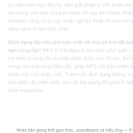
ký hiệu toán học đọc to. Một giải pháp là viết phiên âm
âm trong văn bản của bạn trước khi tạo âm thanh. Phi
Whisper cũng xử lý các thuật ngữ kỹ thuật tốt hơn khi
danh sách từ làm bối cảnh.
Định dạng tệp nào phù hợp nhất để chia sẻ tóm tắt bài
bạn cùng lớp?
MP3 ở 128 kbps là lựa chọn phổ quát —
trợ thiết bị rộng rãi và chấp nhận được cho lời nói. Để c
trung vào khả năng tiếp cận, ghép MP3 với bản phiên 
thuần túy (.txt hoặc .srt). Tránh các định dạng không mấ
như WAV để phân phối; tóm tắt bài giảng 90 phút ở WAV
trăm megabyte.
Dùng thử VoxBooster — 3 ngày dùng thử 
phí.
Nhân bản giọng thời gian thực, soundboard và hiệu ứng — ở 