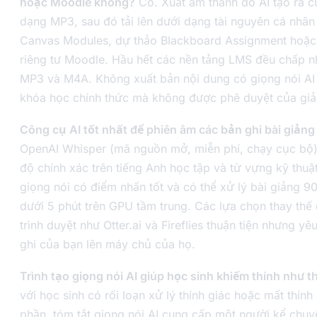
hoặc Moodle không?
Có. Xuất âm thanh do AI tạo ra c
dạng MP3, sau đó tải lên dưới dạng tài nguyên cá nhân
Canvas Modules, dự thảo Blackboard Assignment hoặc
riêng tư Moodle. Hầu hết các nền tảng LMS đều chấp nh
MP3 và M4A. Không xuất bản nội dung có giọng nói AI l
khóa học chính thức mà không được phê duyệt của giả
Công cụ AI tốt nhất để phiên âm các bản ghi bài giảng 
OpenAI Whisper (mã nguồn mở, miễn phí, chạy cục bộ)
độ chính xác trên tiếng Anh học tập và từ vựng kỹ thuậ
giọng nói có điểm nhấn tốt và có thể xử lý bài giảng 90
dưới 5 phút trên GPU tầm trung. Các lựa chọn thay thế 
trình duyệt như Otter.ai và Fireflies thuận tiện nhưng yê
ghi của bạn lên máy chủ của họ.
Trình tạo giọng nói AI giúp học sinh khiếm thính như t
với học sinh có rối loạn xử lý thính giác hoặc mất thính
phần, tóm tắt giọng nói AI cung cấp một người kể chuy