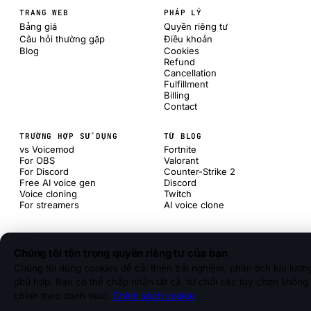
TRANG WEB
PHÁP LÝ
Bảng giá
Quyền riêng tư
Câu hỏi thường gặp
Điều khoản
Blog
Cookies
Refund
Cancellation
Fulfillment
Billing
Contact
TRƯỜNG HỢP SỬ DỤNG
TỪ BLOG
vs Voicemod
Fortnite
For OBS
Valorant
For Discord
Counter-Strike 2
Free AI voice gen
Discord
Voice cloning
Twitch
For streamers
AI voice clone
Chúng tôi tôn trọng quyền riêng tư của bạn
Chúng tôi dùng cookies để cải thiện trải nghiệm, phân tích lưu lư
phù hợp. Bạn có thể chấp nhận tất cả, từ chối các tuỳ chọn không 
chỉnh theo danh mục.
Chính sách cookie