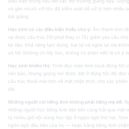
điều kiện trong hầu hết các hội trường giảng dạy. Giọng
và gần micrô với tốc độ kiểm soát dễ xử lý hơn nhiều s
bài giảng.
Học sinh có các điều kiện thiếu chú ý:
Âm thanh tóm tắ
và được cấu trúc (10 phút thay vì 75) giảm yêu cầu chú
tài liệu. Khả năng tạm dừng, tua lại và nghe lại mà khô
xã hội (không có lớp học, không có phán xét) là có ý n
Học sinh khiếm thị:
Trình đọc màn hình hoạt động tốt c
văn bản, nhưng giọng nói được đặt ở đúng tốc độ đọc 
cấu trúc thoải mái hơn về mặt nhận thức cho các phiên
dài.
Những người nói tiếng Anh không phải tiếng mẹ đẻ:
Ng
những người học tiếng Anh tiên tiến cũng trải qua mệt 
từ nhiều giờ nội dung học tập ở ngôn ngữ thứ hai. Tóm
ngôn ngữ đầu tiên của họ — hoặc bằng tiếng Anh chậm