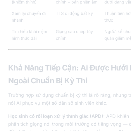
(khiếm thính)
chỉnh + bản phiên âm
dưới dạng vă
Xem lại chuyến đi
TTS di động bất kỳ
Thuận tiện hơ
nhanh
thực
Tìm hiểu khái niệm
Giọng sao chép tùy
Người kể chu
hình thức dài
chỉnh
quán giảm mệ
Khả Năng Tiếp Cận: Ai Được Hưởi 
Ngoài Chuẩn Bị Kỳ Thi
Trường hợp sử dụng chuẩn bị kỳ thi là rõ ràng, nhưng t
nói AI phục vụ một số dân số sinh viên khác.
Học sinh có rối loạn xử lý thính giác (APD):
APD khiến 
phân tích giọng nói trong môi trường có tiếng vọng — 