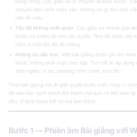
tiếng vọng. Các giáo sư di chuyển ra khỏi micrô. Cá
chuyện bên cạnh chảy vào. Không có gì làm cho việc
nên dễ chịu.
Tốc độ không nhất quán.
Các giáo sư nhanh qua tài
thuộc và chậm lại cho các tuyến. Tóm tắt được tạo k
niệm ở một tốc độ đo lường.
Không có cấu trúc.
Một bài giảng được ghi âm theo 
thoại, không phải logic học tập. Tóm tắt AI áp dụng 
định nghĩa, ví dụ, phương trình chính, tóm tắt.
Trình tạo giọng nói AI giải quyết bước cuối cùng — ch
tắt văn bản sạch thành âm thanh mà bạn có thể xem lại
đâu, ở định dạng bất kỳ mà bạn thích.
Bước 1 — Phiên âm Bài giảng với 