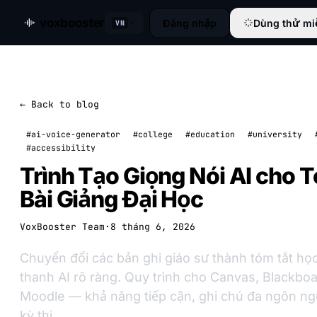
voxbooster
Đăng nhập
Dùng thử mi
VN
← Back to blog
#ai-voice-generator
#college
#education
#university
#accessibility
Trình Tạo Giọng Nói AI cho 
Bài Giảng Đại Học
VoxBooster Team
·
8 tháng 6, 2026
Chuyển đổi các bản ghi giáo sư thành tóm tắt họ
thanh AI rõ ràng. Quy trình cho Canvas, Blackbo
Moodle — khả năng tiếp cận, ghi chú đa ngôn ng
kỳ thi.