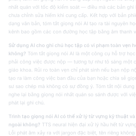
nhất quán với tốc độ kiểm soát — điều mà các bản ghi 
chưa chỉnh sửa hiếm khi cung cấp. Kết hợp với bản ph
dạng văn bản, tóm tắt giọng nói AI tạo ra tài nguyên họ
kênh bao gồm các con đường học tập bằng âm thanh v
Sử dụng AI cho ghi chú học tập có vi phạm toàn vẹn h
không?
Tóm tắt giọng nói AI là một công cụ hỗ trợ học
phải công việc được nộp — tương tự như tô sáng một 
giáo khoa. Rủi ro toàn vẹn chỉ phát sinh nếu bạn nộp n
tạo ra làm công việc ban đầu của bạn hoặc chia sẻ giọ
sư sao chép mà không có sự đồng ý. Tóm tắt nội dung 
nghe lại bằng giọng nói nhất quán so sánh được với vi
phát lại ghi chú.
Trình tạo giọng nói AI có thể xử lý từ vựng kỹ thuật v
ngoài không?
TTS neural hiện đại xử lý hầu hết từ vựng
Lỗi phát âm xảy ra với jargon đặc biệt, tên riêng không