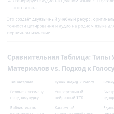
Сгенерируйте аудио на целевом языке с TTS-гол
этого языка.
Это создаёт двуязычный учебный ресурс: оригиналь
точности цитирования и аудио на родном языке дл
первичном изучении.
Сравнительная Таблица: Типы 
Материалов vs. Подход к Голос
Тип материала
Лучший подход к голосу
Почем
Резюме к экзамену
Универсальный
Быстр
по одному курсу
нейронный TTS
одно
Библиотека по
Кастомный
Едины
нескольким курсам
клонированный голос
резю