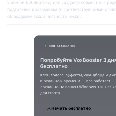
учебной библиотеки, или создаёте совместные рес
подготовке к экзаменам (с соответствующими огов
об академической честности ниже).
3 ДНЯ БЕСПЛАТНО
Попробуйте VoxBooster 3 дн
бесплатно
Клон голоса, эффекты, саундборд и ди
в реальном времени — всё работает
локально на вашем Windows-ПК. Без к
для старта.
Начать бесплатно