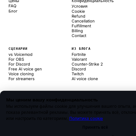
Цены
Конфиденциальность
FAQ
Условия
Блог
Cookie
Refund
Cancellation
Fulfillment
Billing
Contact
СЦЕНАРИИ
ИЗ БЛОГА
vs Voicemod
Fortnite
For OBS
Valorant
For Discord
Counter-Strike 2
Free AI voice gen
Discord
Voice cloning
Twitch
For streamers
AI voice clone
Мы ценим вашу конфиденциальность
Мы используем файлы cookie для улучшения вашего опыта, а
показа релевантной рекламы. Вы можете принять всё, откло
или настроить по категориям.
Политика cookie
Принять всё