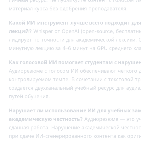
личный ресурс. Не публикуйте контент с голосом 
материал курса без одобрения преподавателя.
Какой ИИ-инструмент лучше всего подходит дл
лекций?
Whisper от OpenAI (open-source, бесплатн
лидирует по точности для академической лексики. 
минутную лекцию за 4–6 минут на GPU среднего кла
Как голосовой ИИ помогает студентам с наруше
Аудиорезюме с голосом ИИ обеспечивают чёткого д
контролируемом темпе. В сочетании с текстовой т
создаётся двухканальный учебный ресурс для ауди
путей обучения.
Нарушает ли использование ИИ для учебных за
академическую честность?
Аудиорезюме — это уч
сданная работа. Нарушение академической честнос
при сдаче ИИ-сгенерированного контента как ориг