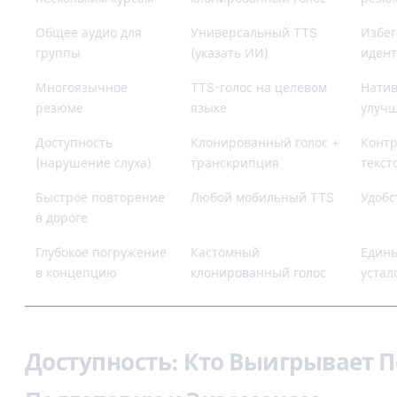
Общее аудио для
Универсальный TTS
Избег
группы
(указать ИИ)
идент
Многоязычное
TTS-голос на целевом
Нати
резюме
языке
улуч
Доступность
Клонированный голос +
Контр
(нарушение слуха)
транскрипция
текст
Быстрое повторение
Любой мобильный TTS
Удобс
в дороге
Глубокое погружение
Кастомный
Едины
в концепцию
клонированный голос
устал
Доступность: Кто Выигрывает