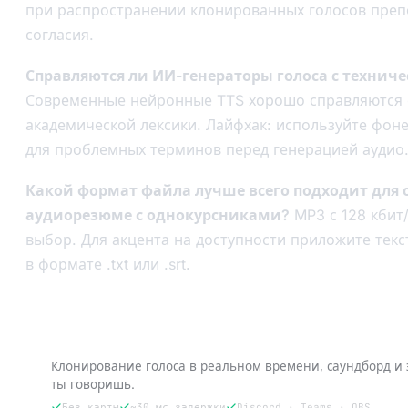
при распространении клонированных голосов преп
согласия.
Справляются ли ИИ-генераторы голоса с технич
Современные нейронные TTS хорошо справляются 
академической лексики. Лайфхак: используйте фон
для проблемных терминов перед генерацией аудио
Какой формат файла лучше всего подходит для
аудиорезюме с однокурсниками?
MP3 с 128 кбит
выбор. Для акцента на доступности приложите тек
в формате .txt или .srt.
Попробуй VoxBooster — 3 дня бесплатно
Клонирование голоса в реальном времени, саундборд и 
ты говоришь.
Без карты
~30 мс задержки
Discord · Teams · OBS