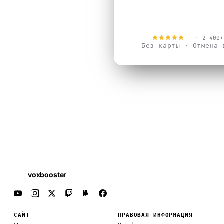
Попробовать бе
4.9
· 2 400+
Без карты · Отмена 
voxbooster
САЙТ
ПРАВОВАЯ ИНФОРМАЦИЯ