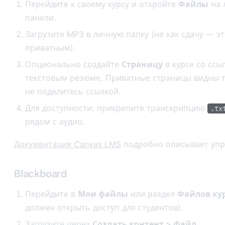
Перейдите к своему курсу и откройте
Файлы
на 
панели.
Загрузите MP3 в личную папку (не как сдачу — эт
приватным).
Опционально создайте
Страницу
в курсе со ссы
текстовым резюме. Приватные страницы видны т
не поделитесь ссылкой.
Для доступности: прикрепите транскрипцию
.tx
рядом с аудио.
Документация Canvas LMS
подробно описывает упр
Blackboard
Перейдите в
Мои файлы
или раздел
Файлов ку
должен открыть доступ для студентов).
Загрузите через
Создать контент > Файл
.