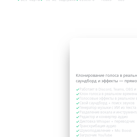
Попробовать 3 дня бесплатно
3 ДНЯ БЕСПЛАТНО
Звучи как та
верси
которая нужна зво
Клонирование голоса в реаль
саундборд и эффекты — прямо
Работает в Discord, Teams, OBS и
Клон голоса в реальном времени
Голосовые эффекты в реальном 
Свой саундборд + поиск звуков
Генератор музыки с ИИ из текста
Разделение вокала и инструмент
Редактор и конвертер аудио
Диктовка Whisper + переводчик
Транскрибация аудио
Шумоподавление + Mic Boost
Загрузчик YouTube