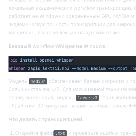
локальных академических workflow транскрипции. О
работает на Windows с современным GPU NVIDIA и
академическую точность транскрипции для широког
дисциплин, включая лекции на русском языке.
Базовый workflow Whisper на Windows:
pip
 install
 openai-whisper
whisper
 zapis_lektsii.mp3
 --model
 medium
 --output_fo
Модель
обеспечивает баланс скорости и то
medium
большинства лекций. Для насыщенной технической
право, инженерия) модель
стоит дополни
large-v3
обработки. 90-минутная лекция занимает около 4–6
Что делать с транскрипцией:
Откройте файл
и проверьте ошибки транс
.txt