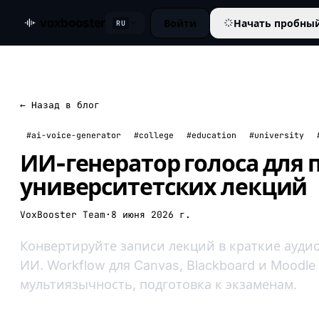
voxbooster
Войти
Начать пробны
RU
← Назад в блог
#ai-voice-generator
#college
#education
#university
ИИ-генератор голоса для 
университетских лекций
VoxBooster Team
·
8 июня 2026 г.
Конвертируйте записи лекций в краткие ауди
ИИ. Workflow для Canvas, Blackboard и Moodle
мультиязычность, подготовка к экзаменам.