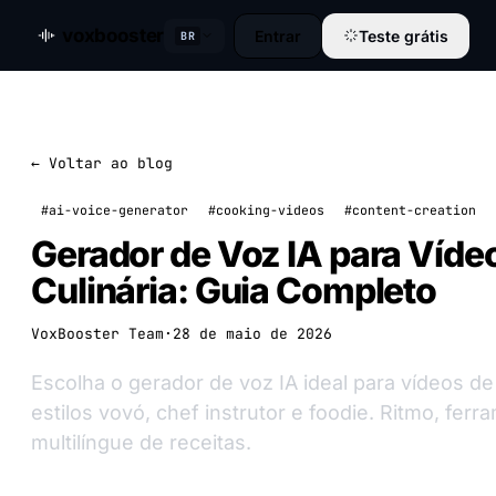
voxbooster
Entrar
Teste grátis
BR
← Voltar ao blog
#ai-voice-generator
#cooking-videos
#content-creation
Gerador de Voz IA para Víde
Culinária: Guia Completo
VoxBooster Team
·
28 de maio de 2026
Escolha o gerador de voz IA ideal para vídeos de
estilos vovó, chef instrutor e foodie. Ritmo, fer
multilíngue de receitas.