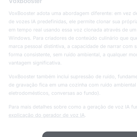
VoxBooster
VoxBooster adota uma abordagem diferente: em vez de
de vozes IA predefinidas, ele permite clonar sua própr
em tempo real usando essa voz clonada através de um 
Windows. Para criadores de conteúdo culinário que qu
marca pessoal distintiva, a capacidade de narrar com 
forma consistente, sem ruído ambiental, a qualquer 
vantagem significativa.
VoxBooster também inclui supressão de ruído, fundame
de gravação fica em uma cozinha com ruído ambiental 
eletrodomésticos, conversas ao fundo).
Para mais detalhes sobre como a geração de voz IA fun
explicação do gerador de voz IA
.