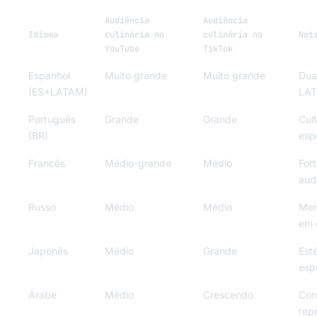
Audiência
Audiência
Idioma
culinária no
culinária no
Not
YouTube
TikTok
Espanhol
Muito grande
Muito grande
Dua
(ES+LATAM)
LAT
Português
Grande
Grande
Cul
(BR)
espe
Francês
Médio-grande
Médio
Fort
aud
Russo
Médio
Médio
Mer
em 
Japonês
Médio
Grande
Est
esp
Árabe
Médio
Crescendo
Con
rep