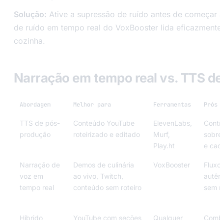
Solução:
Ative a supressão de ruído antes de começar 
de ruído em tempo real do VoxBooster lida eficazment
cozinha.
Narração em tempo real vs. TTS d
Abordagem
Melhor para
Ferramentas
Prós
TTS de pós-
Conteúdo YouTube
ElevenLabs,
Contr
produção
roteirizado e editado
Murf,
sobre
Play.ht
e ca
Narração de
Demos de culinária
VoxBooster
Flux
voz em
ao vivo, Twitch,
autên
tempo real
conteúdo sem roteiro
sem 
Híbrido
YouTube com seções
Qualquer
Com