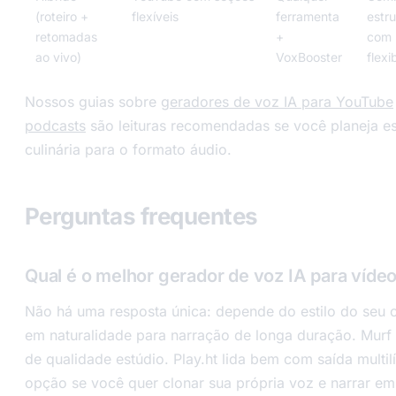
(roteiro +
flexíveis
ferramenta
estru
retomadas
+
com
ao vivo)
VoxBooster
flexi
Nossos guias sobre
geradores de voz IA para YouTube
podcasts
são leituras recomendadas se você planeja e
culinária para o formato áudio.
Perguntas frequentes
Qual é o melhor gerador de voz IA para vídeo
Não há uma resposta única: depende do estilo do seu c
em naturalidade para narração de longa duração. Murf 
de qualidade estúdio. Play.ht lida bem com saída multi
opção se você quer clonar sua própria voz e narrar e