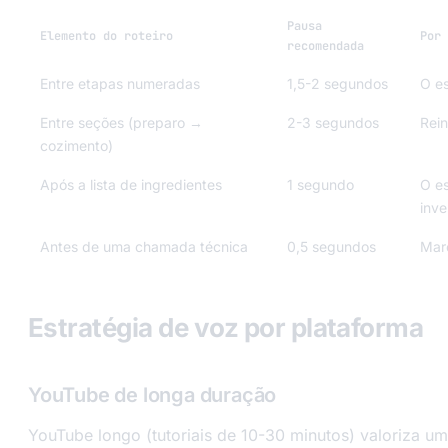
Pausa
Elemento do roteiro
Por 
recomendada
Entre etapas numeradas
1,5-2 segundos
O e
Entre seções (preparo →
2-3 segundos
Rein
cozimento)
Após a lista de ingredientes
1 segundo
O es
inve
Antes de uma chamada técnica
0,5 segundos
Mar
Estratégia de voz por plataforma
YouTube de longa duração
YouTube longo (tutoriais de 10-30 minutos) valoriza um