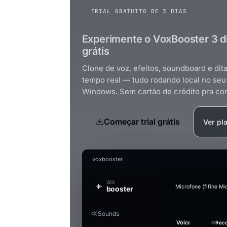
TRIAL GRATUITO DE 3 DIAS
Experimente o VoxBooster 3 d
grátis
Clone de voz, efeitos, soundboard e di
tempo real — tudo rodando local no seu
Windows. Sem cartão de crédito pra co
Começar trial grátis
Ver pl
voxbooster
VOX
Microfone (fifine Mi
booster
Sounds
Generate an audio
Audio Studio
Music Studio AI
Mic Boost
Voice
Strength
Overview
Soundboard
Voice
Whisper
Suppression
Sound
+ Add
Reco
Reco
Tes