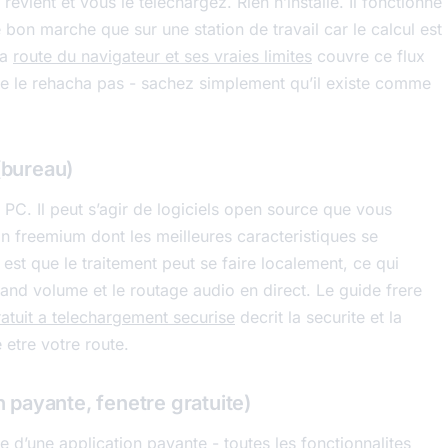
revient et vous le telechargez. Rien n’installe. Il fonctionne
bon marche que sur une station de travail car le calcul est
la
route du navigateur et ses vraies limites
couvre ce flux
 ne le rehacha pas - sachez simplement qu’il existe comme
(bureau)
e PC. Il peut s’agir de logiciels open source que vous
n freemium dont les meilleures caracteristiques se
est que le traitement peut se faire localement, ce qui
 grand volume et le routage audio en direct. Le guide frere
atuit a telechargement securise
decrit la securite et la
 etre votre route.
n payante, fenetre gratuite)
ee d’une application payante - toutes les fonctionnalites