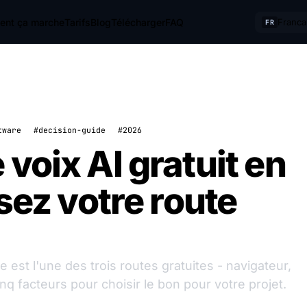
nt ça marche
Tarifs
Blog
Télécharger
FAQ
Franca
FR
tware
#decision-guide
#2026
voix AI gratuit en
ssez votre route
e est l'une des trois routes gratuites - navigateur,
q facteurs pour choisir le bon pour votre projet.