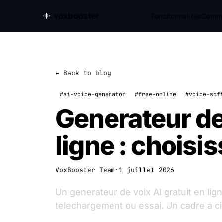
voxbooster
Fonctionnalités
Comme
← Back to blog
#ai-voice-generator
#free-online
#voice-sof
Generateur de 
ligne : choisi
VoxBooster Team
·
1 juillet 2026
Un generateur de voix AI gratuit en lign
telechargement ou essai. Un cadre a cin