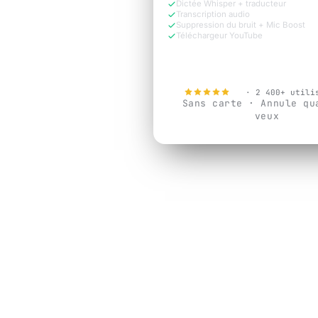
Dictée Whisper + traducteur
Transcription audio
Suppression du bruit + Mic Boost
Téléchargeur YouTube
Essayer gratuitement
4.9
· 2 400+ utili
Sans carte · Annule qu
veux