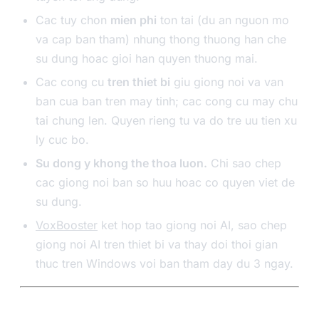
Cac tuy chon
mien phi
ton tai (du an nguon mo
va cap ban tham) nhung thong thuong han che
su dung hoac gioi han quyen thuong mai.
Cac cong cu
tren thiet bi
giu giong noi va van
ban cua ban tren may tinh; cac cong cu may chu
tai chung len. Quyen rieng tu va do tre uu tien xu
ly cuc bo.
Su dong y khong the thoa luon.
Chi sao chep
cac giong noi ban so huu hoac co quyen viet de
su dung.
VoxBooster
ket hop tao giong noi AI, sao chep
giong noi AI tren thiet bi va thay doi thoi gian
thuc tren Windows voi ban tham day du 3 ngay.