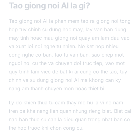
Tao giong noi AI la gi?
Tao giong noi AI la phan mem tao ra giong noi tong
hop tuy chinh su dung hoc may, lay van ban dung
may tinh hoac mau giong noi quay am lam dau vao
va xuat loi noi nghe tu nhien. No ket hop nhieu
cong nghe co ban, tao tu van ban, sao chep mot
nguoi noi cu the va chuyen doi truc tiep, vao mot
quy trinh lam viec de bat ki ai cung co the tao, tuy
chinh va su dung giong noi AI ma khong can ky
nang am thanh chuyen mon hoac thiet bi.
Ly do khien thua tu cam thay mo hu la vi no nam
tren ba kha nang lien quan nhung rieng biet. Biet cai
nao ban thuc su can la dieu quan trong nhat ban co
the hoc truoc khi chon cong cu.