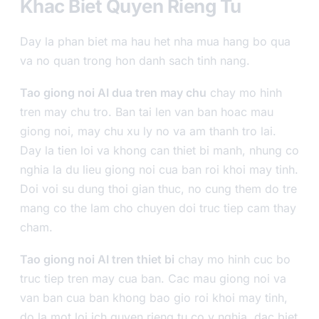
Khac Biet Quyen Rieng Tu
Day la phan biet ma hau het nha mua hang bo qua
va no quan trong hon danh sach tinh nang.
Tao giong noi AI dua tren may chu
chay mo hinh
tren may chu tro. Ban tai len van ban hoac mau
giong noi, may chu xu ly no va am thanh tro lai.
Day la tien loi va khong can thiet bi manh, nhung co
nghia la du lieu giong noi cua ban roi khoi may tinh.
Doi voi su dung thoi gian thuc, no cung them do tre
mang co the lam cho chuyen doi truc tiep cam thay
cham.
Tao giong noi AI tren thiet bi
chay mo hinh cuc bo
truc tiep tren may cua ban. Cac mau giong noi va
van ban cua ban khong bao gio roi khoi may tinh,
do la mot loi ich quyen rieng tu co y nghia, dac biet