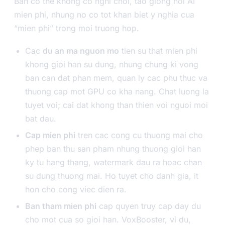
Ban co the khong co nghi choi, tao giong noi AI
mien phi, nhung no co tot khan biet y nghia cua
“mien phi” trong moi truong hop.
Cac
du an ma nguon mo
tien su that mien phi
khong gioi han su dung, nhung chung ki vong
ban can dat phan mem, quan ly cac phu thuc va
thuong cap mot GPU co kha nang. Chat luong la
tuyet voi; cai dat khong than thien voi nguoi moi
bat dau.
Cap mien phi
tren cac cong cu thuong mai cho
phep ban thu san pham nhung thuong gioi han
ky tu hang thang, watermark dau ra hoac chan
su dung thuong mai. Ho tuyet cho danh gia, it
hon cho cong viec dien ra.
Ban tham mien phi
cap quyen truy cap day du
cho mot cua so gioi han. VoxBooster, vi du,