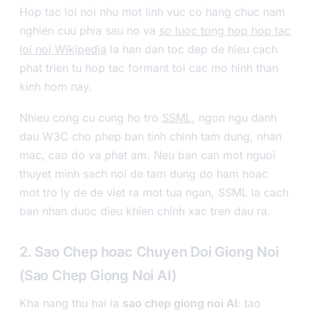
Hop tac loi noi nhu mot linh vuc co hang chuc nam
nghien cuu phia sau no va
so luoc tong hop hop tac
loi noi Wikipedia
la han dan toc dep de hieu cach
phat trien tu hop tac formant toi cac mo hinh than
kinh hom nay.
Nhieu cong cu cung ho tro
SSML
, ngon ngu danh
dau W3C cho phep ban tinh chinh tam dung, nhan
mac, cao do va phat am. Neu ban can mot nguoi
thuyet minh sach noi de tam dung do ham hoac
mot tro ly de de viet ra mot tua ngan, SSML la cach
ban nhan duoc dieu khien chinh xac tren dau ra.
2. Sao Chep hoac Chuyen Doi Giong Noi
(Sao Chep Giong Noi AI)
Kha nang thu hai la
sao chep giong noi AI
: tao