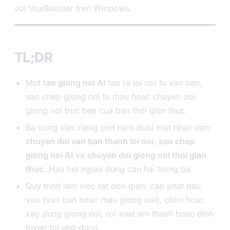
voi VoxBooster tren Windows.
TL;DR
Mot
tao giong noi AI
tao ra loi noi tu van ban,
sao chep giong noi tu mau hoac chuyen doi
giong noi truc tiep cua ban thoi gian thuc.
Ba cong viec rieng biet nam duoi mot nhan dan:
chuyen doi van ban thanh loi noi
,
sao chep
giong noi AI
va
chuyen doi giong noi thoi gian
thuc
. Hau het nguoi dung can hai trong ba.
Quy trinh lam viec rat don gian: cap phat dau
vao (van ban hoac mau giong noi), chon hoac
xay dung giong noi, roi xuat am thanh hoac dinh
tuyen toi ung dung.