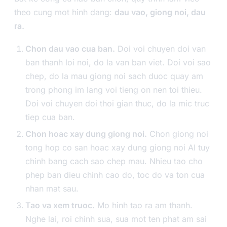
theo cung mot hinh dang:
dau vao, giong noi, dau
ra.
Chon dau vao cua ban.
Doi voi chuyen doi van
ban thanh loi noi, do la van ban viet. Doi voi sao
chep, do la mau giong noi sach duoc quay am
trong phong im lang voi tieng on nen toi thieu.
Doi voi chuyen doi thoi gian thuc, do la mic truc
tiep cua ban.
Chon hoac xay dung giong noi.
Chon giong noi
tong hop co san hoac xay dung giong noi AI tuy
chinh bang cach sao chep mau. Nhieu tao cho
phep ban dieu chinh cao do, toc do va ton cua
nhan mat sau.
Tao va xem truoc.
Mo hinh tao ra am thanh.
Nghe lai, roi chinh sua, sua mot ten phat am sai