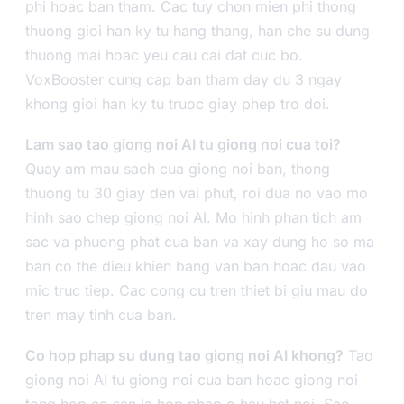
phi hoac ban tham. Cac tuy chon mien phi thong
thuong gioi han ky tu hang thang, han che su dung
thuong mai hoac yeu cau cai dat cuc bo.
VoxBooster cung cap ban tham day du 3 ngay
khong gioi han ky tu truoc giay phep tro doi.
Lam sao tao giong noi AI tu giong noi cua toi?
Quay am mau sach cua giong noi ban, thong
thuong tu 30 giay den vai phut, roi dua no vao mo
hinh sao chep giong noi AI. Mo hinh phan tich am
sac va phuong phat cua ban va xay dung ho so ma
ban co the dieu khien bang van ban hoac dau vao
mic truc tiep. Cac cong cu tren thiet bi giu mau do
tren may tinh cua ban.
Co hop phap su dung tao giong noi AI khong?
Tao
giong noi AI tu giong noi cua ban hoac giong noi