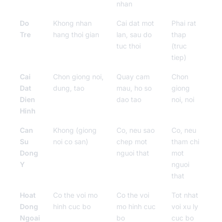
nhan
Do
Khong nhan
Cai dat mot
Phai rat
Tre
hang thoi gian
lan, sau do
thap
tuc thoi
(truc
tiep)
Cai
Chon giong noi,
Quay cam
Chon
Dat
dung, tao
mau, ho so
giong
Dien
dao tao
noi, noi
Hinh
Can
Khong (giong
Co, neu sao
Co, neu
Su
noi co san)
chep mot
tham chi
Dong
nguoi that
mot
Y
nguoi
that
Hoat
Co the voi mo
Co the voi
Tot nhat
Dong
hinh cuc bo
mo hinh cuc
voi xu ly
Ngoai
bo
cuc bo