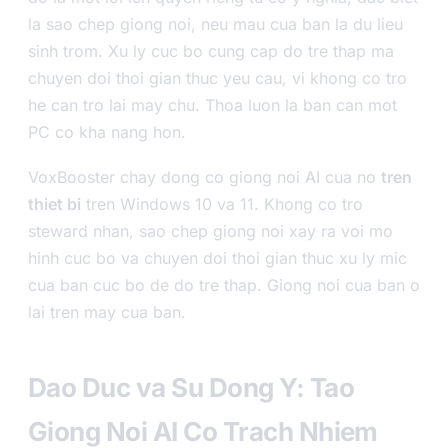
la sao chep giong noi, neu mau cua ban la du lieu
sinh trom. Xu ly cuc bo cung cap do tre thap ma
chuyen doi thoi gian thuc yeu cau, vi khong co tro
he can tro lai may chu. Thoa luon la ban can mot
PC co kha nang hon.
VoxBooster chay dong co giong noi AI cua no
tren
thiet bi
tren Windows 10 va 11. Khong co tro
steward nhan, sao chep giong noi xay ra voi mo
hinh cuc bo va chuyen doi thoi gian thuc xu ly mic
cua ban cuc bo de do tre thap. Giong noi cua ban o
lai tren may cua ban.
Dao Duc va Su Dong Y: Tao
Giong Noi AI Co Trach Nhiem