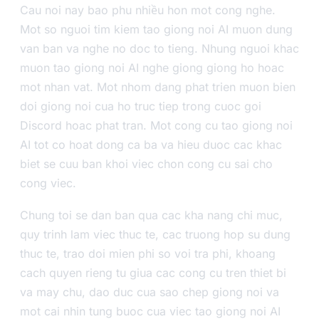
Cau noi nay bao phu nhiều hon mot cong nghe.
Mot so nguoi tim kiem tao giong noi AI muon dung
van ban va nghe no doc to tieng. Nhung nguoi khac
muon tao giong noi AI nghe giong giong ho hoac
mot nhan vat. Mot nhom dang phat trien muon bien
doi giong noi cua ho truc tiep trong cuoc goi
Discord hoac phat tran. Mot cong cu tao giong noi
AI tot co hoat dong ca ba va hieu duoc cac khac
biet se cuu ban khoi viec chon cong cu sai cho
cong viec.
Chung toi se dan ban qua cac kha nang chi muc,
quy trinh lam viec thuc te, cac truong hop su dung
thuc te, trao doi mien phi so voi tra phi, khoang
cach quyen rieng tu giua cac cong cu tren thiet bi
va may chu, dao duc cua sao chep giong noi va
mot cai nhin tung buoc cua viec tao giong noi AI