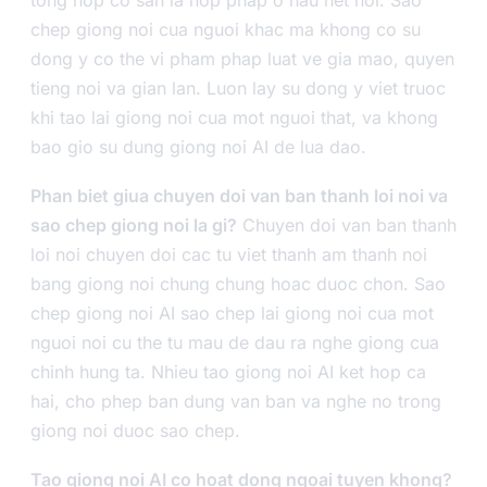
tong hop co san la hop phap o hau het noi. Sao
chep giong noi cua nguoi khac ma khong co su
dong y co the vi pham phap luat ve gia mao, quyen
tieng noi va gian lan. Luon lay su dong y viet truoc
khi tao lai giong noi cua mot nguoi that, va khong
bao gio su dung giong noi AI de lua dao.
Phan biet giua chuyen doi van ban thanh loi noi va
sao chep giong noi la gi?
Chuyen doi van ban thanh
loi noi chuyen doi cac tu viet thanh am thanh noi
bang giong noi chung chung hoac duoc chon. Sao
chep giong noi AI sao chep lai giong noi cua mot
nguoi noi cu the tu mau de dau ra nghe giong cua
chinh hung ta. Nhieu tao giong noi AI ket hop ca
hai, cho phep ban dung van ban va nghe no trong
giong noi duoc sao chep.
Tao giong noi AI co hoat dong ngoai tuyen khong?