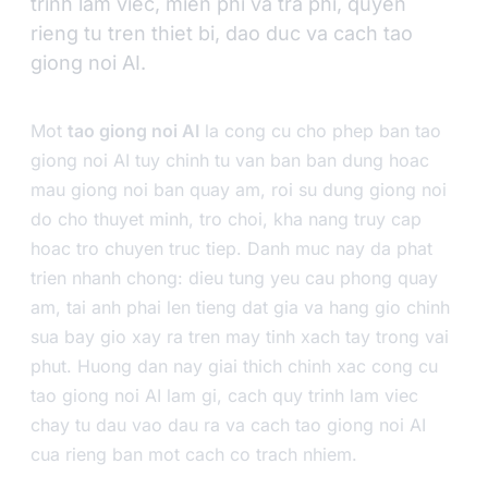
trinh lam viec, mien phi va tra phi, quyen
rieng tu tren thiet bi, dao duc va cach tao
giong noi AI.
Mot
tao giong noi AI
la cong cu cho phep ban tao
giong noi AI tuy chinh tu van ban ban dung hoac
mau giong noi ban quay am, roi su dung giong noi
do cho thuyet minh, tro choi, kha nang truy cap
hoac tro chuyen truc tiep. Danh muc nay da phat
trien nhanh chong: dieu tung yeu cau phong quay
am, tai anh phai len tieng dat gia va hang gio chinh
sua bay gio xay ra tren may tinh xach tay trong vai
phut. Huong dan nay giai thich chinh xac cong cu
tao giong noi AI lam gi, cach quy trinh lam viec
chay tu dau vao dau ra va cach tao giong noi AI
cua rieng ban mot cach co trach nhiem.