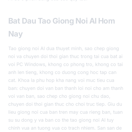
Bat Dau Tao Giong Noi AI Hom
Nay
Tao giong noi AI dua thuyet minh, sao chep giong
noi va chuyen doi thoi gian thuc trong tai cua bat ai
voi PC Windows, khong co phong tro, khong co tai
anh len tieng, khong co duong cong hoc tap can
cat. Khoa la phu hop kha nang voi muc tieu cua
ban: chuyen doi van ban thanh loi noi cho am thanh
voi van ban, sao chep cho giong noi chu dao,
chuyen doi thoi gian thuc cho choi truc tiep. Giu du
lieu giong noi cua ban tren may cua rieng ban, tuan
su su dong y va ban co the tao giong noi AI tuy
chinh vua an tuong vua co trach nhiem. San san de