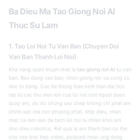
Ba Dieu Ma Tao Giong Noi AI
Thuc Su Lam
1. Tao Loi Noi Tu Van Ban (Chuyen Doi
Van Ban Thanh Loi Noi)
Kha nang quen thuan nhat la
tao giong noi AI
tu van
ban. Ban dung van ban, chon giong noi va cong cu
doc to tieng. Cac he thong than kinh hien dai hoc
tap tu cac thu vien lon cua loi noi con nguoi duoc
quay am, do do chung sao chep khong chi phat am
chinh xac ma con phuong phat, nhip dieu, nhan
mac va lam sao de tach loi noi tu nhien khoi am
don dieu robotico. Ket qua la am thanh ban co the
cho vao truc tiep video, podcast hoac ung dung.