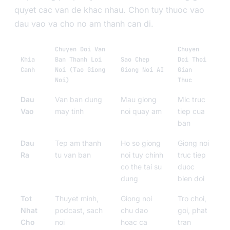
quyet cac van de khac nhau. Chon tuy thuoc vao
dau vao va cho no am thanh can di.
Chuyen Doi Van
Chuyen
Khia
Ban Thanh Loi
Sao Chep
Doi Thoi
Canh
Noi (Tao Giong
Giong Noi AI
Gian
Noi)
Thuc
Dau
Van ban dung
Mau giong
Mic truc
Vao
may tinh
noi quay am
tiep cua
ban
Dau
Tep am thanh
Ho so giong
Giong noi
Ra
tu van ban
noi tuy chinh
truc tiep
co the tai su
duoc
dung
bien doi
Tot
Thuyet minh,
Giong noi
Tro choi,
Nhat
podcast, sach
chu dao
goi, phat
Cho
noi
hoac ca
tran