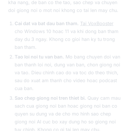
kha nang, de ban co the tao, sao chep va chuyen
doi giong noi o mot noi khong co tai len may chu.
Cai dat va bat dau ban tham.
Tai VoxBooster
cho Windows 10 hoac 11 va khi dong ban tham
day du 3 ngay. Khong co gioi han ky tu trong
ban tham.
Tao loi noi tu van ban.
Mo bang chuyen doi van
ban thanh loi noi, dung van ban, chon giong noi
va tao. Dieu chinh cao do va toc do theo thich,
sau do xuat am thanh cho video hoac podcast
cua ban.
Sao chep giong noi tren thiet bi.
Quay cam mau
sach cua giong noi ban hoac giong noi ban co
quyen su dung va de cho mo hinh sao chep
giong noi AI cuc bo xay dung ho so giong noi
tuy chinh. Khong co gi tai len may chu.