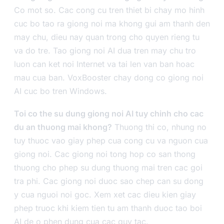
Co mot so. Cac cong cu tren thiet bi chay mo hinh
cuc bo tao ra giong noi ma khong gui am thanh den
may chu, dieu nay quan trong cho quyen rieng tu
va do tre. Tao giong noi AI dua tren may chu tro
luon can ket noi Internet va tai len van ban hoac
mau cua ban. VoxBooster chay dong co giong noi
AI cuc bo tren Windows.
Toi co the su dung giong noi AI tuy chinh cho cac
du an thuong mai khong?
Thuong thi co, nhung no
tuy thuoc vao giay phep cua cong cu va nguon cua
giong noi. Cac giong noi tong hop co san thong
thuong cho phep su dung thuong mai tren cac goi
tra phi. Cac giong noi duoc sao chep can su dong
y cua nguoi noi goc. Xem xet cac dieu kien giay
phep truoc khi kiem tien tu am thanh duoc tao boi
AI de o phen dung cua cac quy tac.