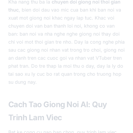
Kha nang thu ba la
chuyen doi giong noi thoi gian
thuc
, bien doi dau vao mic cua ban khi ban noi va
xuat mot giong noi khac ngay lap tuc. Khac voi
chuyen doi van ban thanh loi noi, khong co van
ban: ban noi va nha nghe nghe giong noi thay doi
chi voi mot thoi gian tre nho. Day la cong nghe phia
sau cac giong noi nhan vat trong tro choi, giong noi
an danh tren cac cuoc goi va nhan vat VTuber tren
phat tran. Do tre thap la moi thu o day, day la ly do
tai sao xu ly cuc bo rat quan trong cho truong hop
su dung nay.
Cach Tao Giong Noi AI: Quy
Trinh Lam Viec
Bat ke cong cu nao ban chon, quy trinh lam viec