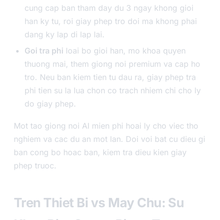
cung cap ban tham day du 3 ngay khong gioi
han ky tu, roi giay phep tro doi ma khong phai
dang ky lap di lap lai.
Goi tra phi
loai bo gioi han, mo khoa quyen
thuong mai, them giong noi premium va cap ho
tro. Neu ban kiem tien tu dau ra, giay phep tra
phi tien su la lua chon co trach nhiem chi cho ly
do giay phep.
Mot tao giong noi AI mien phi hoai ly cho viec tho
nghiem va cac du an mot lan. Doi voi bat cu dieu gi
ban cong bo hoac ban, kiem tra dieu kien giay
phep truoc.
Tren Thiet Bi vs May Chu: Su