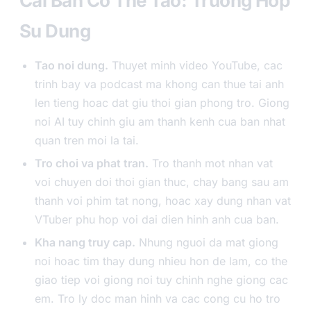
Cai Ban Co The Tao: Truong Hop
Su Dung
Tao noi dung.
Thuyet minh video YouTube, cac
trinh bay va podcast ma khong can thue tai anh
len tieng hoac dat giu thoi gian phong tro. Giong
noi AI tuy chinh giu am thanh kenh cua ban nhat
quan tren moi la tai.
Tro choi va phat tran.
Tro thanh mot nhan vat
voi chuyen doi thoi gian thuc, chay bang sau am
thanh voi phim tat nong, hoac xay dung nhan vat
VTuber phu hop voi dai dien hinh anh cua ban.
Kha nang truy cap.
Nhung nguoi da mat giong
noi hoac tim thay dung nhieu hon de lam, co the
giao tiep voi giong noi tuy chinh nghe giong cac
em. Tro ly doc man hinh va cac cong cu ho tro