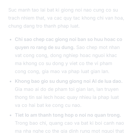
Suc manh tao lai bat ki giong noi nao cung co su
trach nhiem that, va cac quy tac khong chi van hoa,
chung dang tro thanh phap luat.
Chi sao chep cac giong noi ban so huu hoac co
quyen ro rang de su dung.
Sao chep mot nhan
vat cong cong, dong nghiep hoac nguoi khac
ma khong co su dong y viet co the vi pham
cong cong, gia mao va phap luat gian lan.
Khong bao gio su dung giong noi AI de lua dao.
Gia mao ai do de pham toi gian lan, lan truyen
thong tin sai lech hoac quay nhieu la phap luat
va co hai bat ke cong cu nao.
Tiet lo am thanh tong hop o noi no quan trong.
Trong bao chi, quang cao va bat ki boi canh nao
ma nha nghe co the gia dinh rung mot nguoi that