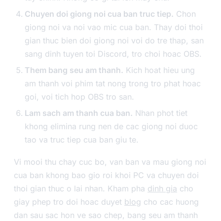
Chuyen doi giong noi cua ban truc tiep.
Chon
giong noi va noi vao mic cua ban. Thay doi thoi
gian thuc bien doi giong noi voi do tre thap, san
sang dinh tuyen toi Discord, tro choi hoac OBS.
Them bang seu am thanh.
Kich hoat hieu ung
am thanh voi phim tat nong trong tro phat hoac
goi, voi tich hop OBS tro san.
Lam sach am thanh cua ban.
Nhan phot tiet
khong elimina rung nen de cac giong noi duoc
tao va truc tiep cua ban giu te.
Vi mooi thu chay cuc bo, van ban va mau giong noi
cua ban khong bao gio roi khoi PC va chuyen doi
thoi gian thuc o lai nhan. Kham pha
dinh gia
cho
giay phep tro doi hoac duyet
blog
cho cac huong
dan sau sac hon ve sao chep, bang seu am thanh