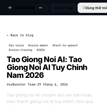
voxbooster
Đăng nhập
Dùng thử mi
VN
← Back to blog
#ai-voice
#voice-maker
#text-to-speech
#voice-cloning
#2026
Tao Giong Noi AI: Tao
Giong Noi AI Tuy Chinh
Nam 2026
VoxBooster Team
·
29 tháng 6, 2026
Tao giong noi AI chuyen doi van ban hoac
mau thanh giong noi AI tuy chinh. Hoc quy