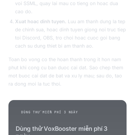
voi SSML, quay lai mau co tieng on hoac dua
cao do.
Xuat hoac dinh tuyen.
Luu am thanh dung la tep
de chinh sua, hoac dinh tuyen giong noi truc tiep
toi Discord, OBS, tro choi hoac cuoc goi bang
cach su dung thiet bi am thanh ao.
Toan bo vong co the hoan thanh trong it hon nam
phut khi cong cu ban duoc cai dat. Sao chep them
mot buoc cai dat de bat va xu ly mau; sau do, tao
ra dong moi la tuc thoi.
DÙNG THỬ MIỄN PHÍ 3 NGÀY
Dùng thử VoxBooster miễn phí 3