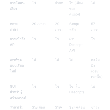
การโคลน
ใช่
จำกัด
ใช่ (เสียง
ไม่
เสียง
ของ
ตนเอง)
หลาย
29 ภาษา
20
อังกฤษ-
57
ภาษา
ภาษา
หลัก
ภาษา
การเข้าถึง
ใช่
ใช่
ผ่าน
ใช่
API
Descript
API
เอาท์พุต
ไม่
ไม่
ไม่
สตรีม
แบบเรียล
มิง
ไทม์
(dev
เท่านั้น)
GUI
ใช่
ใช่
ใช่ (ใน
ไม่
สำหรับผู้
Descript)
สร้างสรรค์
ราคาเริ่ม
$5/เดือน
$19/
$24/เดือน
ชำระ