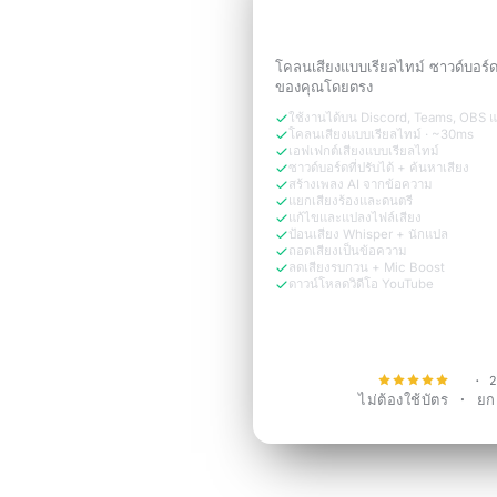
ฟังดูเหมือน
เวอร์ชันขอ
ต้องการ
โคลนเสียงแบบเรียลไทม์ ซาวด์บอร์
ของคุณโดยตรง
ใช้งานได้บน Discord, Teams, OBS 
โคลนเสียงแบบเรียลไทม์ · ~30ms
เอฟเฟกต์เสียงแบบเรียลไทม์
ซาวด์บอร์ดที่ปรับได้ + ค้นหาเสียง
สร้างเพลง AI จากข้อความ
แยกเสียงร้องและดนตรี
แก้ไขและแปลงไฟล์เสียง
ป้อนเสียง Whisper + นักแปล
ถอดเสียงเป็นข้อความ
ลดเสียงรบกวน + Mic Boost
ดาวน์โหลดวิดีโอ YouTube
ทดลองใช้ฟรีตอ
4.9
· 2
ไม่ต้องใช้บัตร · ยกเล