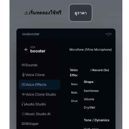
เริ่มทดลองใช้ฟรี
ดูราคา
—
□
×
voxbooster
VOX
Microfone (fifine Microphone)
booster
Sounds
Generate an audio file in the clon
Audio Studio
Music Studio AI
Mic Boost
Voice
Strength
Overview
Soundboard
Voice
Whisper
Suppression
Sound
+ Add Sound
Record (5s)
Record (5s)
Test mic
R
F
Convert a clip offline (without the real-time lim
AI audio tools — everything runs on your PC
Create songs from scratch out of a text prompt
Adjust your mic directly — works in any app (D
Voice Clone
Clone
Effects
Model
plays
Gentle
PC
games), with or without a voice effect.
Stop ·
LAUNCHES
Search
Enable to
Noise
Split vocals from instrumental
Voice
Referen
Volume
Pitch
Shape
Push-to-talk
Engine
Ctrl+F2
16
airhorn-
Model
Voice Effects
None
Villain
Cartoon
Demon
Hel
transform
RUNTIME
Describe the
Lyric
Microphone gain
suppression
engine
installed
Use
01.mp3
Music1.wav
"small"
Split tracks
Deeper
Mute
Voice focus
your
music
example
Makes your mic louder. 100% = no chang
Semitones
Hotkey
[Vers
Off —
DAYS USED
Robot
Megaphone
⚡
Whisper
Giant
loaded
airhorn-01.mp3
Ctrl+F3
⋮⋮
Drop
Voice Clone Studio
voice in
Lite
9
rimshot.wav
Ready
Grab 
background
Vocals
Wide
Energetic synth-pop anthem,
GPU
Save MP3
+ Add to 
466 MB ·
real-time
micro
Volume
FIRST LAUNCH
Fast and light, smaller
Language
bright arpeggiated synths,
Level
Drunk
noise passes
Underwater
Gain
Stadium
Walkie
Hotkeys
7
vine-
recommended,
night
rimshot
Ctrl+F4
⋮⋮
Audio Studio
download
punchy electronic drums, a
through
Flip 
boom.mp3
balanced
Dry/Wet
Rec
driving bassline and confident
Model
Select
~1.2 GB
unchanged.
In
I bec
Play
Time per effect
Windows volume
Output
male vocals. Around 120 BPM.
Music Studio AI
applause-loop
Ctrl+F6
[Chor
⋮⋮
Instrumental
Use re
Save MP3
+ Add to 
Voice
5
sad-
Small —
The mic capture volume in Windows. If it i
Voxbo
Out
Engine
Custom
Stop
violin
Tone / Dynamics
Pro
Ready
Model
raise it here before the gain.
466 MB ·
me hi
Mode
Whisper
Studio
error-beep
Ctrl+1
⋮⋮
Create
Turn 
Duration
Better quality, heavier
balanced
Ghost
4
crowd-
MB
Quality
EV
RC
JP
English
Next
into 