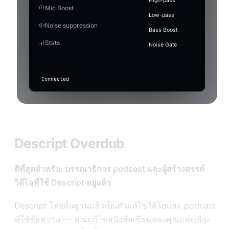
High-pass
Enhance
60s
music
~2.3 GB
Settings
Post
cheer
Mic Boost
Auto Level
sad-violin.wav
Cartoon
⋮⋮
Off — mic
Audio editor
Audio tran
Latency
Marcus
Elena Vox
Ray
Jin Park
Low-pass
Music
Keeps your voice at a steady volume — lifts the quie
Status
GPU
CPU
goes
3
Save
+ Ad
record-
Punctuation
What to
Model
Blake
Calder
Processing
Cut and stitch pieces of
Villain
Auto
Noise suppression
without blowing out the peaks.
20260717_183012.mp3
MP3
Sou
(auto)
through
vine-boom
⋮⋮
scratch
Type the 
the audio. Drag on the
Bass Boost
unchanged
Latency
waveform to select.
2
Apply with effect active
drum-
Stats
Press
(only basic
record-scratch
⋮⋮
Noise Gate
roll.wav
When on, gain/auto-level also apply while a voice ef
F7
suppression
Quality
active.
applies if
in
drum-roll
⋮⋮
toggled
any
above).
app
Connected
to
transcribe
Input
level
Descript Overdub
ดีที่สุดสำหรับ: บรรณาธิการ podcast และผู้สร้างสรรค์
วิดีโอที่ใช้ Descript อยู่แล้ว
Descript โดยพื้นฐานแล้วเป็นตัวแก้ไขวิดีโอและ podcast
ที่ใช้ข้อความ — คุณแก้ไขหนังสือเขียนของคุณและเสียง