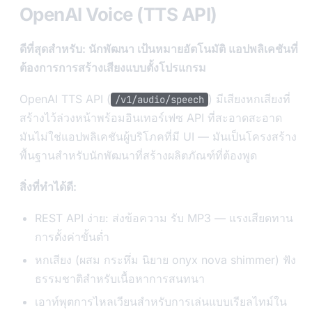
OpenAI Voice (TTS API)
ดีที่สุดสำหรับ: นักพัฒนา เป้นหมายอัตโนมัติ แอปพลิเคชันที่
ต้องการการสร้างเสียงแบบตั้งโปรแกรม
OpenAI TTS API (
) มีเสียงหกเสียงที่
/v1/audio/speech
สร้างไว้ล่วงหน้าพร้อมอินเทอร์เฟซ API ที่สะอาดสะอาด
มันไม่ใช่แอปพลิเคชันผู้บริโภคที่มี UI — มันเป็นโครงสร้าง
พื้นฐานสำหรับนักพัฒนาที่สร้างผลิตภัณฑ์ที่ต้องพูด
สิ่งที่ทำได้ดี:
REST API ง่าย: ส่งข้อความ รับ MP3 — แรงเสียดทาน
การตั้งค่าขั้นต่ำ
หกเสียง (ผสม กระหึ่ม นิยาย onyx nova shimmer) ฟัง
ธรรมชาติสำหรับเนื้อหาการสนทนา
เอาท์พุตการไหลเวียนสำหรับการเล่นแบบเรียลไทม์ใน