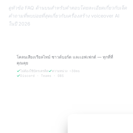
ดูหัวข้อ FAQ ด้านบนสำหรับคำตอบโดยละเอียดเกี่ยวกับเจ็ด
คำถามที่พบบ่อยที่สุดเกี่ยวกับเครื่องสร้าง voiceover AI
ในปี 2026
ลอง VoxBooster — ทดลองใช้ฟรี 3 วัน
โคลนเสียงเรียลไทม์ ซาวด์บอร์ด และเอฟเฟกต์ — ทุกที่ที่
คุณคุย
ไม่ต้องใช้บัตรเครดิต
ความหน่วง ~30ms
Discord · Teams · OBS
ลองฟรี 3 วัน
ทดลองใช้ฟรี 3 วัน