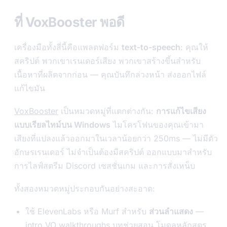
ที่ VoxBooster พอดี
เครื่องมือทั้งสี่นี้คือแพลตฟอร์ม
text-to-speech
: คุณให้
สคริปต์ พวกเขาเรนเดอร์เสียง พวกเขาสร้างขึ้นสำหรับ
เนื้อหาที่ผลิตจากก่อน — คุณบันทึกล่วงหน้า ส่งออกไฟล์
แก้ไขมัน
VoxBooster
เป็นหมวดหมู่ที่แตกต่างกัน:
การแก้ไขเสียง
แบบเรียลไทม์บน Windows
ไมโครโฟนของคุณเข้ามา
เสียงที่แปลงแล้วออกมาในเวลาน้อยกว่า 250ms — ไม่มีตัว
อักษรเรนเดอร์ ไม่จำเป็นต้องมีสคริปต์ ออกแบบมาสำหรับ
การไลฟ์สตรีม Discord เซสชั่นเกม และการสั่งเหน็บ
ทั้งสองหมวดหมู่ประกอบกันอย่างสะอาด:
ใช้ ElevenLabs หรือ Murf สำหรับ
ส่วนลำแสดง
—
intro VO walkthroughs บทช่วยสอน โมดูลหลักสูตร