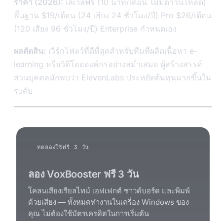
ราคา (2026):
เลเวลฟรี (10 นาที/เดือน ไม่มีดาวน์โหลด)
พื้นฐาน $19/เดือน (24 เสียง 24 ชั่วโมง/ปี) Pro $26/เดือน
(120 เสียง 96 ชั่วโมง/ปี) Enterprise กำหนดเอง
ผลตัดสิน:
เวิร์กโฟลว์ที่ดีที่สุดสำหรับทีมที่ผลิตเนื้อหา e-
learning หรือวิดีโออองค์กรอย่างสม่ำเสมอ ผู้สร้างสรรค์
ส่วนบุคคลมักพบว่า ElevenLabs ประหยัดต้นทุนมากขึ้นใน
ระดับ
ทดลองใช้ฟรี 3 วัน
ลอง VoxBooster ฟรี 3 วัน
โคลนเสียงเรียลไทม์ เอฟเฟกต์ ซาวด์บอร์ด และพิมพ์
ด้วยเสียง — ทั้งหมดทำงานในเครื่อง Windows ของ
คุณ ไม่ต้องใช้บัตรเครดิตในการเริ่มต้น