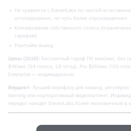
Не сравнится с ElevenLabs по чистой естественн
отполированно, но чуть более «произведённо»
Клонирование собственного голоса (ограниченн
тарифам)
Реалтайм-вывод
Цены (2026):
Бесплатный тариф (10 мин/мес, без ск
$19/мес (24 голоса, 24 ч/год). Pro $26/мес (120 голо
Enterprise — индивидуально.
Вердикт:
Лучший воркфлоу для команд, регулярно
learning или корпоративный видеоконтент. Индиви
нередко находят ElevenLabs более экономичным в 