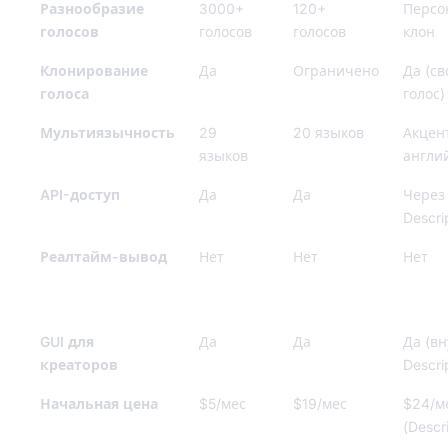
Разнообразие
3000+
120+
Персо
голосов
голосов
голосов
клон
Клонирование
Да
Ограничено
Да (св
голоса
голос)
Мультиязычность
29
20 языков
Акцен
языков
англи
API-доступ
Да
Да
Через
Descri
Реалтайм-вывод
Нет
Нет
Нет
GUI для
Да
Да
Да (в
креаторов
Descri
Начальная цена
$5/мес
$19/мес
$24/м
(Descr