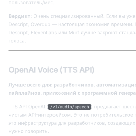
пользователь/мес.
Вердикт:
Очень специализированный. Если вы уже
Descript, Overdub — настоящая экономия времени. 
Descript, ElevenLabs или Murf лучше закроют станд
голоса.
OpenAI Voice (TTS API)
Лучше всего для: разработчиков, автоматизац
пайплайнов, приложений с программной генера
TTS API OpenAI (
) предлагает шест
/v1/audio/speech
чистым API-интерфейсом. Это не потребительское 
это инфраструктура для разработчиков, создающих
нужно говорить.