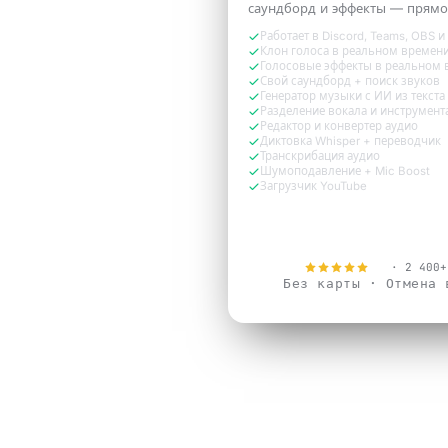
саундборд и эффекты — прямо
Работает в Discord, Teams, OBS и
Клон голоса в реальном времени
Голосовые эффекты в реальном 
Свой саундборд + поиск звуков
Генератор музыки с ИИ из текста
Разделение вокала и инструмент
Редактор и конвертер аудио
Диктовка Whisper + переводчик
Транскрибация аудио
Шумоподавление + Mic Boost
Загрузчик YouTube
Попробовать бе
4.9
· 2 400+
Без карты · Отмена 