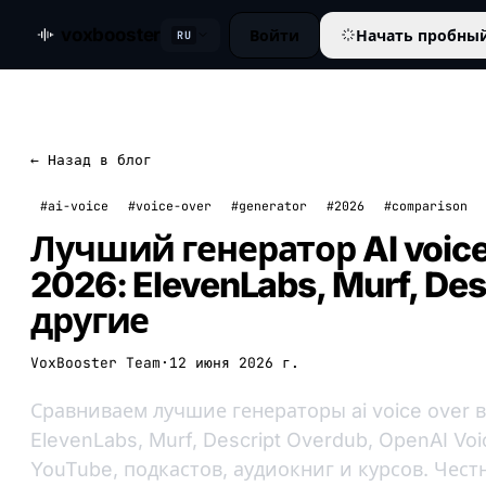
voxbooster
Войти
Начать пробны
RU
← Назад в блог
#ai-voice
#voice-over
#generator
#2026
#comparison
Лучший генератор AI voice
2026: ElevenLabs, Murf, Des
другие
VoxBooster Team
·
12 июня 2026 г.
Сравниваем лучшие генераторы ai voice over 
ElevenLabs, Murf, Descript Overdub, OpenAI Voi
YouTube, подкастов, аудиокниг и курсов. Чес