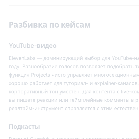
Разбивка по кейсам
YouTube-видео
ElevenLabs — доминирующий выбор для YouTube-на
году. Разнообразие голосов позволяет подобрать т
функция Projects чисто управляет многосекционным
хорошо работает для туториал- и explainer-каналов,
корпоративный тон уместен. Для контента с live-к
вы пишете реакции или геймплейные комменты в р
реалтайм-инструмент справляется с этим естествен
Подкасты
Descript Overdub выделяется в постпродакшне подк