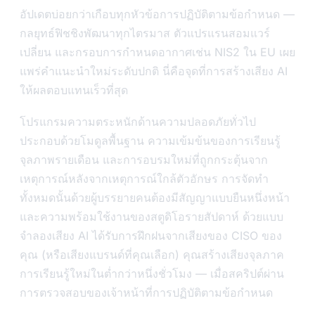
อัปเดตบ่อยกว่าเกือบทุกหัวข้อการปฏิบัติตามข้อกำหนด —
กลยุทธ์ฟิชชิงพัฒนาทุกไตรมาส ตัวแปรแรนสอมแวร์
เปลี่ยน และกรอบการกำหนดอากาศเช่น NIS2 ใน EU เผย
แพร่คำแนะนำใหม่ระดับปกติ นี่คือจุดที่การสร้างเสียง AI
ให้ผลตอบแทนเร็วที่สุด
โปรแกรมความตระหนักด้านความปลอดภัยทั่วไป
ประกอบด้วยโมดูลพื้นฐาน ความเข้มข้นของการเรียนรู้
จุลภาพรายเดือน และการอบรมใหม่ที่ถูกกระตุ้นจาก
เหตุการณ์หลังจากเหตุการณ์ใกล้ตัวอักษร การจัดทำ
ทั้งหมดนั้นด้วยผู้บรรยายคนต้องมีสัญญาแบบยืนหนึ่งหน้า
และความพร้อมใช้งานของสตูดิโอรายสัปดาห์ ด้วยแบบ
จำลองเสียง AI ได้รับการฝึกฝนจากเสียงของ CISO ของ
คุณ (หรือเสียงแบรนด์ที่คุณเลือก) คุณสร้างเสียงจุลภาค
การเรียนรู้ใหม่ในต่ำกว่าหนึ่งชั่วโมง — เมื่อสคริปต์ผ่าน
การตรวจสอบของเจ้าหน้าที่การปฏิบัติตามข้อกำหนด