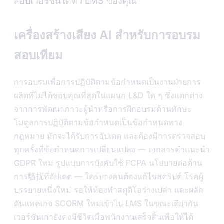
สอบเวอร์ชันได้ทั่ว LMS ของคุณ
เครื่องสร้างเสียง AI สำหรับการอบรม
สอบเทียม
การอบรมเพื่อการปฏิบัติตามข้อกำหนดเป็นงานฝ่ายการ
ผลิตที่ไม่ได้ขอบคุณที่สุดในแผนก L&D ใด ๆ ซึ่งแตกต่าง
จากการพัฒนาภาวะผู้นำหรือการฝึกอบรมด้านทักษะ
โมดูลการปฏิบัติตามข้อกำหนดเป็นข้อกำหนดทาง
กฎหมาย มักจะได้รับการอัปเดต และต้องมีการตรวจสอบ
ทุกครั้งที่ข้อกำหนดการเปลี่ยนแปลง — เอกสารคำแนะนำ
GDPR ใหม่ รูปแบบการบังคับใช้ FCPA นโยบายต่อต้าน
การ騷扰ที่อัปเดต — ใครบางคนต้องแก้ไขสคริปต์ โรคผู้
บรรยายหนึ่งใหม่ รอให้ห้องทำสตูดิโอว่างเปล่า และผลัก
ดันแพคเกจ SCORM ใหม่เข้าไป LMS ในขณะเดียวกัน
เวอร์ชันเก่ายังคงมีชีวิตเมื่อพนักงานเสร็จสิ้นเพื่อให้ได้