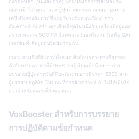
อังกฤษหลัก (หนึ่งสัปดาห์) นักแปลมืออาชีพส่งมอบรุ่น
เยอรมนี โปรตุเกส และญี่ปุ่นด้วยการตรวจสอบกฎหมาย
(หนึ่งถึงสองสัปดาห์ขึ้นอยู่กับระดับหมุนเวียน) การ
สังเคราะห์ AI สร้างชุดเสียงสี่ชุดในหนึ่งวัน เครื่องมือผู้แต่ง
สร้างแพคเกจ SCORM สี่แพคเกจ (สองถึงสามวันเพื่อ QA)
เวอร์ชันทั้งสี่อยู่ออนไลน์พร้อมกัน
เวลา: สามถึงสี่สัปดาห์ทั้งหมด ตัวอักษรต่างต่างที่สุดของ
ตัวอักษรบนภาษาที่มีประชากรผู้เรียนเล็กน้อย — การ
บรรยายญี่ปุ่นสำหรับสี่สิบพนักงานอาจมีราคา $600 จาก
ผู้บรรยายสตูดิโอ ในขณะที่การสังเคราะห์ AI ไม่ได้เพิ่มใจ
กว่าสำหรับแต่ละที่นั่งของคุณ
VoxBooster สำหรับการบรรยาย
การปฏิบัติตามข้อกำหนด