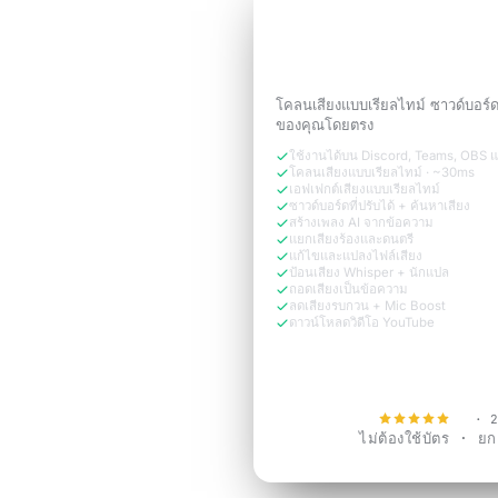
ทดลองใช้ฟรี 3 วัน
ฟังดูเหมือน
เวอร์ชันขอ
ต้องการ
โคลนเสียงแบบเรียลไทม์ ซาวด์บอร์
ของคุณโดยตรง
ใช้งานได้บน Discord, Teams, OBS 
โคลนเสียงแบบเรียลไทม์ · ~30ms
เอฟเฟกต์เสียงแบบเรียลไทม์
ซาวด์บอร์ดที่ปรับได้ + ค้นหาเสียง
สร้างเพลง AI จากข้อความ
แยกเสียงร้องและดนตรี
แก้ไขและแปลงไฟล์เสียง
ป้อนเสียง Whisper + นักแปล
ถอดเสียงเป็นข้อความ
ลดเสียงรบกวน + Mic Boost
ดาวน์โหลดวิดีโอ YouTube
ทดลองใช้ฟรีตอ
4.9
· 2
ไม่ต้องใช้บัตร · ยกเล