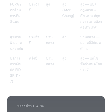
FCPA /
ประจำ
สูง
สูง
สูง — แปล
ต่อต้าน
ปี
(Ator
กฎหมาย +
การติด
Chung)
สังเคราะห์ถูก
สินบน
กว่า narration
ต่อประเทศ
สุขภาพ
ประจำ
ปาน
ต่ำ
ปานกลาง —
& ความ
ปี
กลาง
ความถี่อัปเดต
ปลอดภัย
ต่ำกว่า
บริการ
ครึ่งปี
ปาน
สูง
สูง — แก้ไข
การเงิน
กลาง
ข้อกำหนดโดย
(MiFID,
ประจำ
SR 11-
7)
ทดลองใช้ฟรี 3 วัน