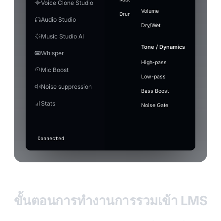
loaded
airhorn-01.mp3
Ctrl+F3
⋮⋮
Drop 
Voice Clone Studio
voice in
Lite
9
rimshot.wav
Ready
Grab t
background
Vocals
Wide
Energetic synth-pop anthem,
GPU
Save MP3
+ Add to S
466 MB ·
real-time
microp
Volume
FIRST LAUNCH
Fast and light, smaller
Language
bright arpeggiated synths,
Level
Drunk
noise passes
Underwater
Gain
Stadium
Walkie
Hotkeys
7
vine-
recommended,
night 
rimshot
Ctrl+F4
⋮⋮
Audio Studio
0
download
punchy electronic drums, a
through
Flip a
boom.mp3
balanced
Dry/Wet
Reco
driving bassline and confident
Model
Select
~1.2 GB
unchanged.
In
I beco
Play
Time per effect
Windows volume
Output
male vocals. Around 120 BPM.
Music Studio AI
applause-loop
Ctrl+F6
[Choru
⋮⋮
Instrumental
Use ref
Save MP3
+ Add to S
Voice
5
sad-
Small —
The mic capture volume in Windows. If it is
Voxboo
Out
Engine
Custom
Stop
violin
Tone / Dynamics
Pro
Ready
Model
raise it here before the gain.
466 MB ·
me hig
0
Mode
Whisper
Studio
error-beep
Ctrl+1
⋮⋮
Create
Turn m
Duration
Better quality, heavier
balanced
Ghost
4
crowd-
MB
Quality
EV
RC
JP
English
Next
into f
High-pass
Enhance
60s
music
~2.3 GB
Settings
Post
cheer
Mic Boost
Auto Level
sad-violin.wav
Cartoon
⋮⋮
Off — mic
Audio editor
Audio trans
Latency
Marcus
Elena Vox
Ray
Jin Park
Low-pass
Music
Keeps your voice at a steady volume — lifts the quiet
Status
GPU
CPU
goes
3
Save
+ Add
record-
Punctuation
What to 
Model
Blake
Calder
Processing
Cut and stitch pieces of
Villain
Auto
Tr
Noise suppression
without blowing out the peaks.
20260717_183012.mp3
MP3
Soun
(auto)
through
vine-boom
⋮⋮
scratch
Type the t
the audio. Drag on the
Bass Boost
unchanged
Latency
waveform to select.
2
Apply with effect active
drum-
Stats
Press
(only basic
record-scratch
⋮⋮
Noise Gate
roll.wav
When on, gain/auto-level also apply while a voice eff
F7
suppression
Quality
active.
applies if
in
drum-roll
⋮⋮
toggled
any
above).
app
Connected
to
transcribe
Input
level
ขั้นตอนการทำงานการรวมเข้า LMS