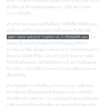
เนื้อหา บันทึกการเสร็จสิ้น และคะแนนการประเมิน เครื่อง
มือเสียง AI มีส่วนสนับสนุนคนแรก; LMS จัดการสอง
ประการที่เหลือ
สำหรับการควบคุมเวอร์ชันเนื้อหา ให้ตั้งชื่อไฟล์เสียงของ
คุณด้วยเวอร์ชันนโยบายและวันที่อบบ่มลงในชื่อไฟล์:
เก็บ
gdpr-data-subject-rights-v2.3-20260609.wav
สิ่งเหล่านี้บนไฟล์สคริปต์หลักในที่เก็บข้อมูลที่มีการ
ควบคุมเวอร์ชัน เมื่อผู้ตรวจสอบถามว่าเวอร์ชันใดของการ
ฝึกอบรม GDPR ที่ใช้งานใน Q3 2025 คุณสามารถดึง
ไฟล์เสียงที่แน่นอน สคริปต์ที่สังเคราะห์ และวันที่เผยแพร่
ไป LMS — ห่วงโซ่ที่ไม่ขาดจากการปรับเปลี่ยนนโยบาย
เพื่อเสร็จสิ้น
สำหรับบันทึกการเสร็จสิ้นและใบรับรอง ทุก LMS หลัก
สร้างสิ่งเหล่านี้โดยอัตโนมัติเมื่อเหตุการณ์การเสร็จสิ้น
SCORM หรือ xAPI ยิง การรวมกันของใบรับรองที่ส่งออก
LMS และประวัติเวอร์ชันเสียง AI ของคุณเป็นไปตามข้อ