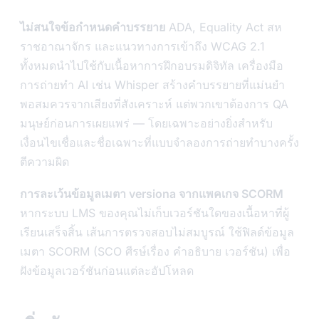
ไม่สนใจข้อกำหนดคำบรรยาย
ADA, Equality Act สห
ราชอาณาจักร และแนวทางการเข้าถึง WCAG 2.1
ทั้งหมดนำไปใช้กับเนื้อหาการฝึกอบรมดิจิทัล เครื่องมือ
การถ่ายทำ AI เช่น Whisper สร้างคำบรรยายที่แม่นยำ
พอสมควรจากเสียงที่สังเคราะห์ แต่พวกเขาต้องการ QA
มนุษย์ก่อนการเผยแพร่ — โดยเฉพาะอย่างยิ่งสำหรับ
เงื่อนไขเชื่อและชื่อเฉพาะที่แบบจำลองการถ่ายทำบางครั้ง
ตีความผิด
การละเว้นข้อมูลเมตา versiona จากแพคเกจ SCORM
หากระบบ LMS ของคุณไม่เก็บเวอร์ชันใดของเนื้อหาที่ผู้
เรียนเสร็จสิ้น เส้นการตรวจสอบไม่สมบูรณ์ ใช้ฟิลด์ข้อมูล
เมตา SCORM (SCO ศีรษ์เรื่อง คำอธิบาย เวอร์ชัน) เพื่อ
ฝังข้อมูลเวอร์ชันก่อนแต่ละอัปโหลด