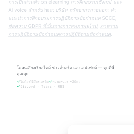
การเป็นส่วนตัว บน elearning การฝึกอบรมเชิงสม/
และ
Ai voice สำหรับ haut บริษัท
ทรัพยากรภายนอก:
คำ
แนะนำการฝึกอบรมการปฏิบัติตามข้อกำหนด SCCE
,
ข้อความ GDPR ที่เป็นทางการสหภาพยุโรป
,
ภาพรวม
การปฏิบัติตามข้อกำหนดการปฏิบัติตามข้อกำหนด
.
ลอง VoxBooster — ทดลองใช้ฟรี 3 วัน
โคลนเสียงเรียลไทม์ ซาวด์บอร์ด และเอฟเฟกต์ — ทุกที่ที่
คุณคุย
ไม่ต้องใช้บัตรเครดิต
ความหน่วง ~30ms
Discord · Teams · OBS
ลองฟรี 3 วัน