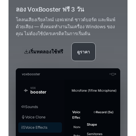
ลอง VoxBooster ฟรี 3 วัน
โคลนเสียงเรียลไทม์ เอฟเฟกต์ ซาวด์บอร์ด และพิมพ์
ด้วยเสียง — ทั้งหมดทำงานในเครื่อง Windows ของ
คุณ ไม่ต้องใช้บัตรเครดิตในการเริ่มต้น
เริ่มทดลองใช้ฟรี
ดูราคา
—
□
×
voxbooster
VOX
Microfone (fifine Microphone)
booster
Sounds
Generate an audio file in the clon
Audio Studio
Music Studio AI
Mic Boost
Voice
Strength
Overview
Soundboard
Voice
Whisper
Suppression
Sound
+ Add Sound
Record (5s)
Record (5s)
Test mic
Re
Fo
Convert a clip offline (without the real-time limi
AI audio tools — everything runs on your PC
Create songs from scratch out of a text prompt 
Adjust your mic directly — works in any app (Di
Voice Clone
Clone
Effects
Model
plays
Gentle
PC
games), with or without a voice effect.
Stop ·
LAUNCHES
Search
Enable to
Noise
Split vocals from instrumental
Voice
Referenc
Volume
Pitch
Shape
Push-to-talk
Engine
Ctrl+F2
16
airhorn-
Model
Voice Effects
None
Villain
Cartoon
Demon
Heli
transform
RUNTIME
Describe the
Lyrics
Microphone gain
suppression
engine
installed
Use
01.mp3
Music1.wav
"small"
Split tracks
Deeper
Mute
Voice focus
your
music
example
Makes your mic louder. 100% = no change
Semitones
Hotkey
[Verse
Off —
DAYS USED
Robot
Megaphone
⚡
Whisper
Giant