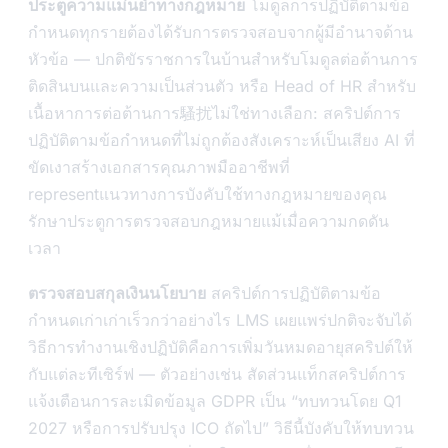
ประตูความแม่นยำทางกฎหมาย
โมดูลการปฏิบัติตามข้อ
กำหนดทุกรายต้องได้รับการตรวจสอบจากผู้มีอำนาจด้าน
หัวข้อ — ปกติขัรราชการในบ้านสำหรับโมดูลต่อต้านการ
ติดสินบนและความเป็นส่วนตัว หรือ Head of HR สำหรับ
เนื้อหาการต่อต้านการ騷扰ไม่ใช่ทางเลือก: สคริปต์การ
ปฏิบัติตามข้อกำหนดที่ไม่ถูกต้องสังเคราะห์เป็นเสียง AI ที่
ขัดเงาสร้างเอกสารคุณภาพมืออาชีพที่
representแนวทางการบังคับใช้ทางกฎหมายของคุณ
รักษาประตูการตรวจสอบกฎหมายแม้เมื่อความกดดัน
เวลา
ตรวจสอบสกุลเงินนโยบาย
สคริปต์การปฏิบัติตามข้อ
กำหนดเก่าเก่าเร็วกว่าอย่างไร LMS เผยแพร่ปกติจะจับได้
วิธีการทำงานเชิงปฏิบัติคือการเพิ่มวันหมดอายุสคริปต์ให้
กับแต่ละทีเซิร์ฟ — ตัวอย่างเช่น สัดส่วนแท็กสคริปต์การ
แจ้งเตือนการละเมิดข้อมูล GDPR เป็น “ทบทวนโดย Q1
2027 หรือการปรับปรุง ICO ถัดไป” วิธีนี้บังคับให้ทบทวน