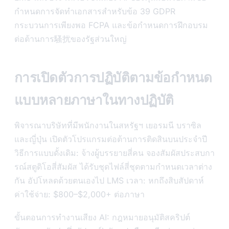
กำหนดการจัดทำเอกสารสำหรับข้อ 39 GDPR
กระบวนการเพียงพอ FCPA และข้อกำหนดการฝึกอบรม
ต่อต้านการ騷扰ของรัฐส่วนใหญ่
การเปิดตัวการปฏิบัติตามข้อกำหนด
แบบหลายภาษาในทางปฏิบัติ
พิจารณาบริษัทที่มีพนักงานในสหรัฐฯ เยอรมนี บราซิล
และญี่ปุ่น เปิดตัวโปรแกรมต่อต้านการติดสินบนประจำปี
วิธีการแบบดั้งเดิม: จ้างผู้บรรยายสี่คน จองสัมผัสประสบกา
รณ์สตูดิโอสี่สัมผัส ได้รับชุดไฟล์สี่ชุดตามกำหนดเวลาต่าง
กัน อัปโหลดด้วยตนเองไป LMS เวลา: หกถึงสิบสัปดาห์
ค่าใช้จ่าย: $800–$2,000+ ต่อภาษา
ขั้นตอนการทำงานเสียง AI: กฎหมายอนุมัติสคริปต์