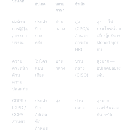
ประเภท
อัปเดต
หลาย
จำเป็น
ภาษา
ต่อต้าน
ประจำ
ปาน
สูง
สูง — ใช้
การ騷扰
ปี +
กลาง
(CPO/ผู้
ประโยชน์จาก
/ จรรยา
บาง
อำนวย
เสียงผู้บริหาร
บรรณ
ครั้ง
การฝ่าย
kloned ทุกร
HR)
อบ
ความ
ไมโคร
ปาน
ปาน
สูงมาก —
ตระหนัก
แบบ
กลาง
กลาง
อัปเดตบ่อยจะ
ด้าน
เดือน
(CISO)
เด่น
ความ
ปลอดภัย
GDPR /
ประจำ
สูง
ปาน
สูงมาก —
LGPD /
ปี +
กลาง
เวอร์ชันท้อง
CCPA
อัปเดต
ถิ่น 5–15
ส่วนตัว
ข้อ
กำหนด