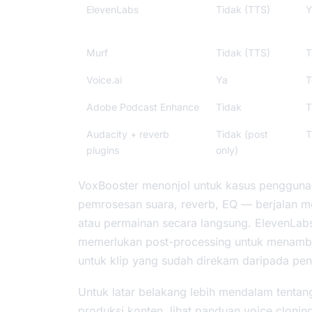
ElevenLabs
Tidak (TTS)
Y
Murf
Tidak (TTS)
T
Voice.ai
Ya
T
Adobe Podcast Enhance
Tidak
T
Audacity + reverb
Tidak (post
T
plugins
only)
VoxBooster menonjol untuk kasus penggunaa
pemrosesan suara, reverb, EQ — berjalan me
atau permainan secara langsung. ElevenLabs 
memerlukan post-processing untuk menamb
untuk klip yang sudah direkam daripada pe
Untuk latar belakang lebih mendalam tentang
produksi konten, lihat
panduan voice clonin