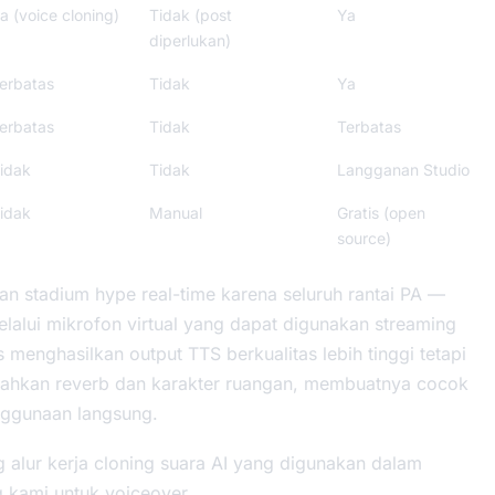
a (voice cloning)
Tidak (post
Ya
diperlukan)
erbatas
Tidak
Ya
erbatas
Tidak
Terbatas
idak
Tidak
Langganan Studio
idak
Manual
Gratis (open
source)
n stadium hype real-time karena seluruh rantai PA —
lalui mikrofon virtual yang dapat digunakan streaming
menghasilkan output TTS berkualitas lebih tinggi tetapi
ahkan reverb dan karakter ruangan, membuatnya cocok
nggunaan langsung.
 alur kerja cloning suara AI yang digunakan dalam
g kami untuk voiceover
.