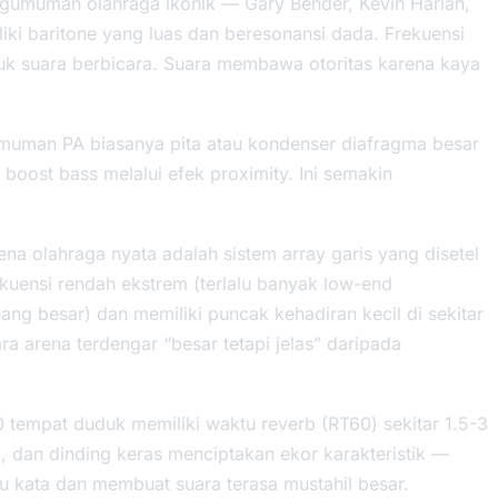
gumuman olahraga ikonik — Gary Bender, Kevin Harlan,
liki baritone yang luas dan beresonansi dada. Frekuensi
uk suara berbicara. Suara membawa otoritas karena kaya
uman PA biasanya pita atau kondenser diafragma besar
oost bass melalui efek proximity. Ini semakin
na olahraga nyata adalah sistem array garis yang disetel
kuensi rendah ekstrem (terlalu banyak low-end
g besar) dan memiliki puncak kehadiran kecil di sekitar
ra arena terdengar “besar tetapi jelas” daripada
tempat duduk memiliki waktu reverb (RT60) sekitar 1.5-3
am, dan dinding keras menciptakan ekor karakteristik —
u kata dan membuat suara terasa mustahil besar.