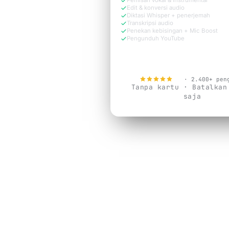
Pemisah vokal & instrumental
Edit & konversi audio
Diktasi Whisper + penerjemah
Transkripsi audio
Penekan kebisingan + Mic Boost
Pengunduh YouTube
Coba gratis sekarang
4.9
· 2.400+ pen
Tanpa kartu · Batalkan
saja