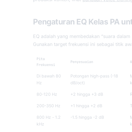
Pengaturan EQ Kelas PA un
EQ adalah yang membedakan “suara dalam d
Gunakan target frekuensi ini sebagai titik a
Pita
Penyesuaian
A
Frekuensi
Di bawah 80
Potongan high-pass (-18
Hz
dB/oct)
80-120 Hz
+2 hingga +3 dB
200-350 Hz
+1 hingga +2 dB
T
800 Hz - 1.2
-1.5 hingga -2 dB
kHz