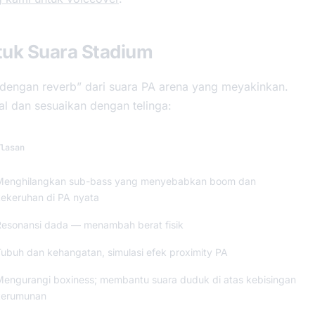
tuk Suara Stadium
engan reverb” dari suara PA arena yang meyakinkan.
wal dan sesuaikan dengan telinga:
lasan
Menghilangkan sub-bass yang menyebabkan boom dan
kekeruhan di PA nyata
Resonansi dada — menambah berat fisik
ubuh dan kehangatan, simulasi efek proximity PA
Mengurangi boxiness; membantu suara duduk di atas kebisingan
kerumunan