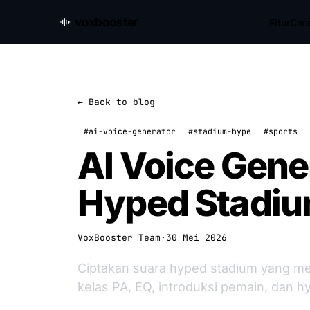
voxbooster
Fitur
Cara
← Back to blog
#ai-voice-generator
#stadium-hype
#sports
AI Voice Gene
Hyped Stadi
VoxBooster Team
·
30 Mei 2026
Ciptakan suara hyped stadium yang me
kelas PA, EQ, introduksi pemain, dan 