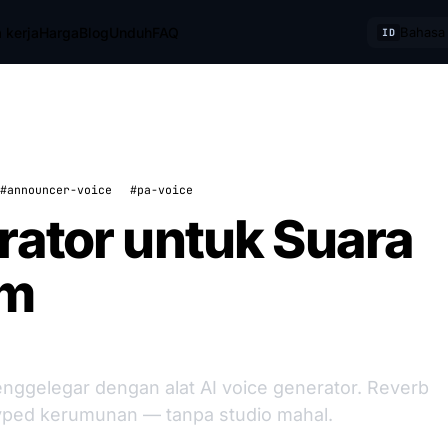
 kerja
Harga
Blog
Unduh
FAQ
Bahasa 
ID
#announcer-voice
#pa-voice
rator untuk Suara
um
nggelegar dengan alat AI voice generator. Reverb
hyped kerumunan — tanpa studio mahal.