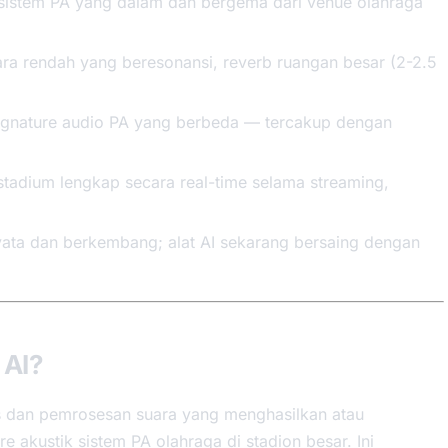
 sistem PA yang dalam dan bergema dari venue olahraga
uara rendah yang beresonansi, reverb ruangan besar (2-2.5
ignature audio PA yang berbeda — tercakup dengan
tadium lengkap secara real-time selama streaming,
nyata dan berkembang; alat AI sekarang bersaing dengan
 AI?
is dan pemrosesan suara yang menghasilkan atau
 akustik sistem PA olahraga di stadion besar. Ini