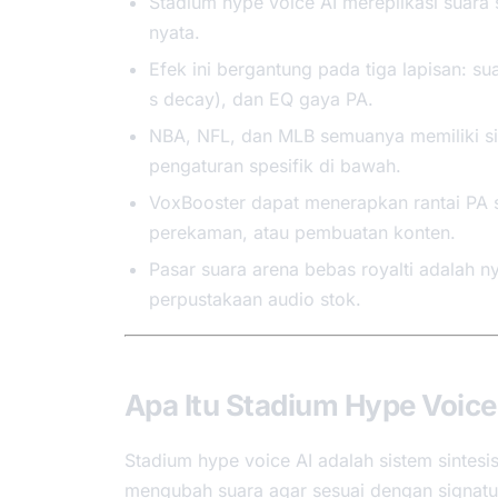
Stadium hype voice AI mereplikasi suara
nyata.
Efek ini bergantung pada tiga lapisan: s
s decay), dan EQ gaya PA.
NBA, NFL, dan MLB semuanya memiliki s
pengaturan spesifik di bawah.
VoxBooster dapat menerapkan rantai PA s
perekaman, atau pembuatan konten.
Pasar suara arena bebas royalti adalah 
perpustakaan audio stok.
Apa Itu Stadium Hype Voice
Stadium hype voice AI adalah sistem sintes
mengubah suara agar sesuai dengan signature