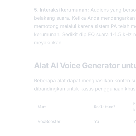
5. Interaksi kerumunan:
Audiens yang bersor
belakang suara. Ketika Anda mendengarkan
memotong melalui karena sistem PA telah m
kerumunan. Sedikit dip EQ suara 1-1.5 kHz
meyakinkan.
Alat AI Voice Generator u
Beberapa alat dapat menghasilkan konten s
dibandingkan untuk kasus penggunaan khusu
M
Alat
Real-time?
k
VoxBooster
Ya
Y