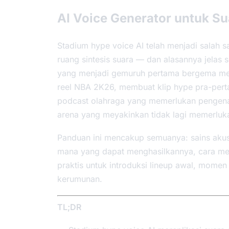
AI Voice Generator untuk S
Stadium hype voice AI telah menjadi salah 
ruang sintesis suara — dan alasannya jel
yang menjadi gemuruh pertama bergema mela
reel NBA 2K26, membuat klip hype pra-pert
podcast olahraga yang memerlukan pengena
arena yang meyakinkan tidak lagi memerluk
Panduan ini mencakup semuanya: sains akustik
mana yang dapat menghasilkannya, cara men
praktis untuk introduksi lineup awal, mome
kerumunan.
TL;DR