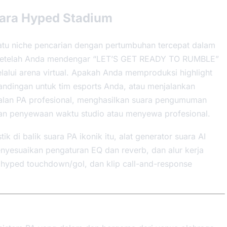
uara Hyped Stadium
satu niche pencarian dengan pertumbuhan tercepat dalam
as setelah Anda mendengar “LET’S GET READY TO RUMBLE”
lui arena virtual. Apakah Anda memproduksi highlight
andingan untuk tim esports Anda, atau menjalankan
lan PA profesional, menghasilkan suara pengumuman
an penyewaan waktu studio atau menyewa profesional.
 di balik suara PA ikonik itu, alat generator suara AI
yesuaikan pengaturan EQ dan reverb, dan alur kerja
n hyped touchdown/gol, dan klip call-and-response