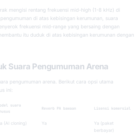
ak mengisi rentang frekuensi mid-high (1-8 kHz) di
 pengumuman di atas kebisingan kerumunan, suara
enyerok frekuensi mid-range yang bersaing dengan
 membantu itu duduk di atas kebisingan kerumunan dengan
ntuk Suara Pengumuman Arena
uara pengumuman arena. Berikut cara opsi utama
s ini:
odel suara
Reverb PA bawaan
Lisensi komersial
husus
a (AI cloning)
Ya
Ya (paket
berbayar)