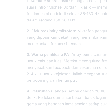
1. Karakter suara dasar:
Sebagian besar pen
suara intro “Michael Jordan!” klasik — memi
fundamental duduk di sekitar 85-130 Hz unt
dalam rentang 150-300 Hz.
2. Efek proximity mikrofon:
Mikrofon pengum
yang diposisikan dekat, yang menambahkan b
menekankan frekuensi rendah.
3. Warna pembicara PA:
Array pembicara are
untuk cakupan luas. Mereka menggulung fre
menyebabkan feedback dan kekeruhan di ruan
2-4 kHz untuk kejelasan. Inilah mengapa sua
berbooming dan berlumpur.
4. Peluruhan ruangan:
Arena dengan 20,000 
detik. Refleksi dari lantai beton, balok log
gema yang bertahan lama setelah setiap suk