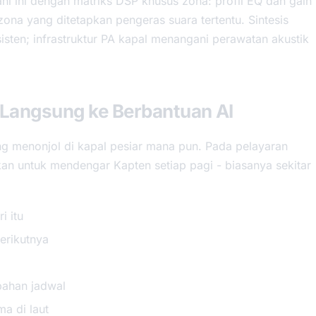
i ini dengan matriks DSP khusus zona: profil EQ dan gain
 zona yang ditetapkan pengeras suara tertentu. Sintesis
sten; infrastruktur PA kapal menangani perawatan akustik
 Langsung ke Berbantuan AI
g menonjol di kapal pesiar mana pun. Pada pelayaran
an untuk mendengar Kapten setiap pagi - biasanya sekitar
i itu
berikutnya
bahan jadwal
a di laut