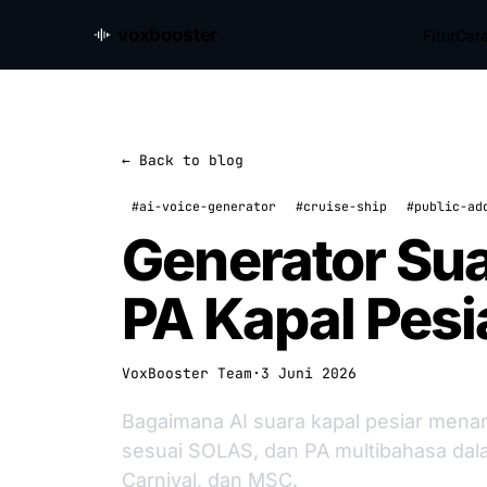
voxbooster
Fitur
Cara
← Back to blog
#ai-voice-generator
#cruise-ship
#public-ad
Generator Sua
PA Kapal Pesi
VoxBooster Team
·
3 Juni 2026
Bagaimana AI suara kapal pesiar menan
sesuai SOLAS, dan PA multibahasa dal
Carnival, dan MSC.