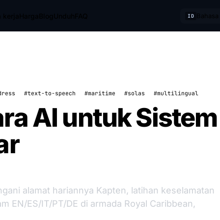
 kerja
Harga
Blog
Unduh
FAQ
Bahasa 
ID
dress
#text-to-speech
#maritime
#solas
#multilingual
ra AI untuk Sistem
ar
gani alamat hariannya Kapten, latihan keselamatan
am EN/ES/IT/PT/DE di armada Royal Caribbean,