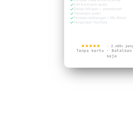
Pemisah vokal & instrumental
Edit & konversi audio
Diktasi Whisper + penerjemah
Transkripsi audio
Penekan kebisingan + Mic Boost
Pengunduh YouTube
Coba gratis sekarang
4.9
· 2.400+ pen
Tanpa kartu · Batalkan
saja