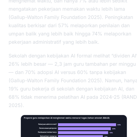
menghemat waktu, dan hanya 7% atau lebih sedikit
mengatakan pekerjaan memakan waktu lebih lama
(Gallup-Walton Family Foundation 2025). Peningkatan
kualitas berkisar dari 57% melaporkan penilaian dan
umpan balik yang lebih baik hingga 74% melaporkan
pekerjaan administratif yang lebih baik.
Sekolah dengan kebijakan AI formal melihat “dividen AI
26% lebih besar — 2,3 jam guru tambahan per minggu
— dan 70% adopsi AI versus 60% tanpa kebijakan
(Gallup-Walton Family Foundation 2025). Namun, hany
19% guru bekerja di sekolah dengan kebijakan AI, dan
68% tidak menerima pelatihan AI pada 2024-25 (RAND
2025).
Proporsi guru melaporkan AI menghemat waktu menurut tugas (tahun sekolah 2024-25)
Pekerjaan administratif
84%
Perencanaan pelajaran
80%
Pembuatan lembar kerja
78%
Komunikasi orang tua
75%