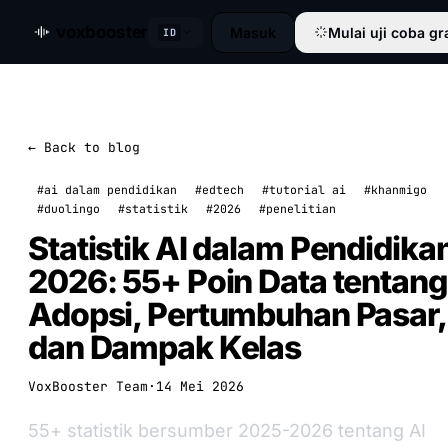
voxbooster
Masuk
Mulai uji coba gr
ID
← Back to blog
#ai dalam pendidikan
#edtech
#tutorial ai
#khanmigo
#duolingo
#statistik
#2026
#penelitian
Statistik AI dalam Pendidika
2026: 55+ Poin Data tentang
Adopsi, Pertumbuhan Pasar,
dan Dampak Kelas
VoxBooster Team
·
14 Mei 2026
55+ statistik bersumber 2025-2026 tentang AI