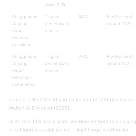
siswa SLD
Penggunaan
Tingkat
54%
Pew Research
AI yang
persetujuan
Januari 2025
dapat
remaja
diterima -
penelitian
Penggunaan
Tingkat
29%
Pew Research
AI yang
persetujuan
Januari 2025
dapat
remaja
diterima -
matematika
Sumber:
UNESCO, AI and education (2025)
dan
Gallup
Walton AI Dividend (2025)
.
Dikte dan TTS suara alami VoxBooster berada langsun
di kategori aksesibilitas ini — lihat
harga VoxBooster