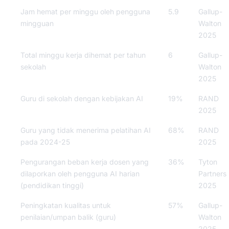
Jam hemat per minggu oleh pengguna
5.9
Gallup-
mingguan
Walton
2025
Total minggu kerja dihemat per tahun
6
Gallup-
sekolah
Walton
2025
Guru di sekolah dengan kebijakan AI
19%
RAND
2025
Guru yang tidak menerima pelatihan AI
68%
RAND
pada 2024-25
2025
Pengurangan beban kerja dosen yang
36%
Tyton
dilaporkan oleh pengguna AI harian
Partners
(pendidikan tinggi)
2025
Peningkatan kualitas untuk
57%
Gallup-
penilaian/umpan balik (guru)
Walton
2025