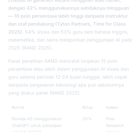
chatbot AI generatif secara mingguan atau harian,
dengan 42% menggunakannya setidaknya mingguan
— 10 poin persentase lebih tinggi daripada instruktur
dan staf pendukung (Tyton Partners, Time for Class
2025).
54% siswa dan 53% guru seni bahasa Inggris,
matematika, dan sains melaporkan penggunaan AI pad
2025 (RAND 2025).
Panel penelitian RAND mencatat lonjakan 15 poin
persentase atau lebih dalam penggunaan AI siswa dan
guru selama periode 12-24 bulan tunggal, lebih cepat
daripada pergeseran teknologi apa pun sebelumnya
yang diukur panel (RAND 2025).
Metrik
Nilai
Sumber
Remaja AS menggunakan
26%
Pew
ChatGPT untuk pekerjaan
Research