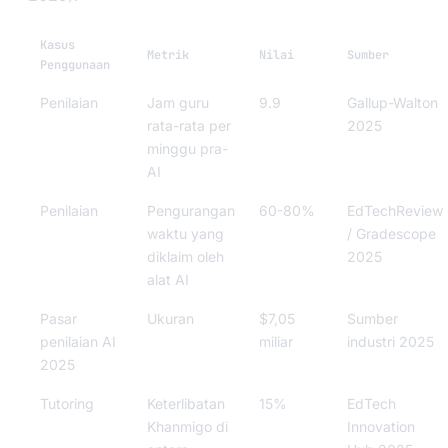
Kasus
Metrik
Nilai
Sumber
Penggunaan
Penilaian
Jam guru
9.9
Gallup-Walton
rata-rata per
2025
minggu pra-
AI
Penilaian
Pengurangan
60-80%
EdTechReview
waktu yang
/ Gradescope
diklaim oleh
2025
alat AI
Pasar
Ukuran
$7,05
Sumber
penilaian AI
miliar
industri 2025
2025
Tutoring
Keterlibatan
15%
EdTech
Khanmigo di
Innovation