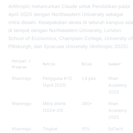
Anthropic meluncurkan Claude untuk Pendidikan pada
April 2025 dengan Northeastern University sebagai
mitra desain. Kesepakatan akses di seluruh kampus ad
di tempat dengan Northeastern University, London
School of Economics, Champlain College, University of
Pittsburgh, dan Syracuse University (Anthropic 2025).
Penjual /
Metrik
Nilai
Sumber
Program
Khanmigo
Pengguna K-12
1,4 juta
Khan
(April 2025)
Academy
2025
Khanmigo
Mitra distrik
380+
Khan
(2024-25)
Academy
2025
Khanmigo
Tingkat
15%
EdTech