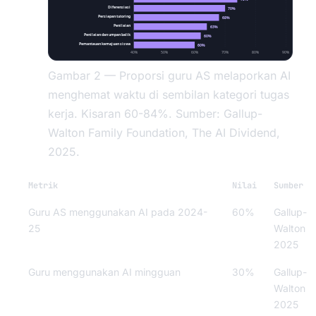
Diferensiasi
70%
Persiapan tutoring
68%
Penilaian
63%
Penilaian dan umpan balik
60%
Pemantauan kemajuan siswa
60%
40%
50%
60%
70%
80%
90%
Gambar 2 — Proporsi guru AS melaporkan AI
menghemat waktu di sembilan kategori tugas
kerja. Kisaran 60-84%. Sumber: Gallup-
Walton Family Foundation, The AI Dividend,
2025.
Metrik
Nilai
Sumber
Guru AS menggunakan AI pada 2024-
60%
Gallup-
25
Walton
2025
Guru menggunakan AI mingguan
30%
Gallup-
Walton
2025