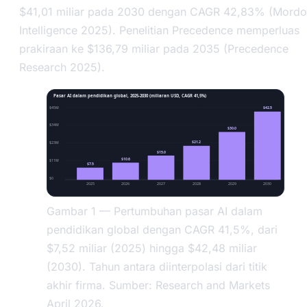
$41,01 miliar pada 2030 dengan CAGR 42,83% (Mordo
Intelligence 2025). Penelitian Precedence memperluas
prakiraan ke $136,79 miliar pada 2035 (Precedence
Research 2025).
Pasar AI dalam pendidikan global, 2025-2030 (miliaran USD, CAGR 41,5%)
$45M
$42.5
$34M
$30.0
$21.2
$23M
$15.0
$10.6
$11M
$7.5
$0
2025
2026
2027
2028
2029
2030
Gambar 1 — Pertumbuhan pasar AI dalam
pendidikan global dengan CAGR 41,5%, dari
$7,52 miliar (2025) hingga $42,48 miliar
(2030). Tahun antara diinterpolasi dari titik
akhir firma. Sumber: Research and Markets
April 2026.