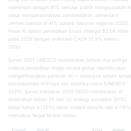
memimpin dengan 91% sekolah publik menggunakan A
untuk mempersonalisasi pembelajaran, sementara
Jerman berada di 41% adopsi (laporan regional 2025).
Pasar AI dalam pendidikan Eropa dihargai $2,64 miliar
pada 2026 dengan prakiraan CAGR 31,9% melalui
2030.
Survei 2025 UNESCO menemukan bahwa dua pertiga
institusi pendidikan tinggi secara global memiliki atau
mengembangkan panduan AI — meskipun saham sanga
terkonsentrasi di Eropa dan Amerika Utara (UNESCO
2025). Survei kebijakan 2025 OECD menemukan AI
disebutkan dalam 26 dari 32 strategi yurisdiksi (81%),
tetapi hanya 8 (25%) berisi inisiatif spesifik dan 6 (19%
mencakup target terikat waktu.
Wilayah
Metrik
Nilai
Sumber