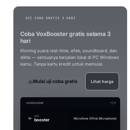
UJI COBA GRATIS 3 HARI
Coba VoxBooster gratis selama 3
hari
Kloning suara real-time, efek, soundboard, dan
dikte — semuanya berjalan lokal di PC Windows
kamu. Tanpa kartu kredit untuk memulai.
Mulai uji coba gratis
Lihat harga
—
□
×
voxbooster
VOX
Microfone (fifine Microphone)
booster