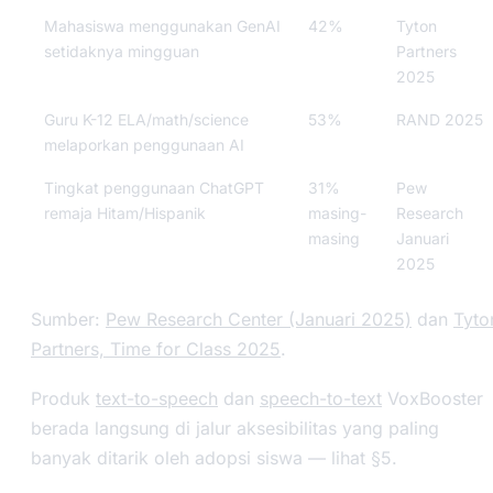
Mahasiswa menggunakan GenAI
42%
Tyton
setidaknya mingguan
Partners
2025
Guru K-12 ELA/math/science
53%
RAND 2025
melaporkan penggunaan AI
Tingkat penggunaan ChatGPT
31%
Pew
remaja Hitam/Hispanik
masing-
Research
masing
Januari
2025
Sumber:
Pew Research Center (Januari 2025)
dan
Tyto
Partners, Time for Class 2025
.
Produk
text-to-speech
dan
speech-to-text
VoxBooster
berada langsung di jalur aksesibilitas yang paling
banyak ditarik oleh adopsi siswa — lihat §5.