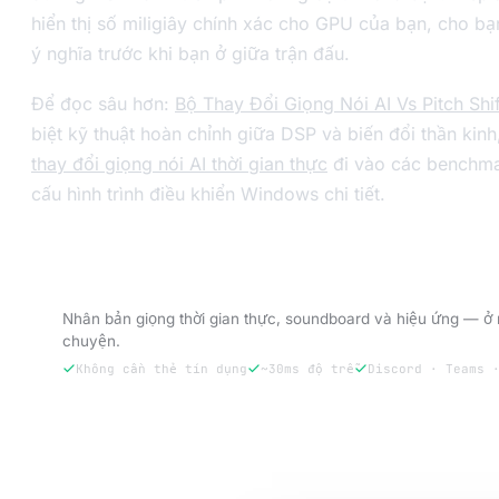
hiển thị số miligiây chính xác cho GPU của bạn, cho bạ
ý nghĩa trước khi bạn ở giữa trận đấu.
Để đọc sâu hơn:
Bộ Thay Đổi Giọng Nói AI Vs Pitch Shif
biệt kỹ thuật hoàn chỉnh giữa DSP và biến đổi thần kin
thay đổi giọng nói AI thời gian thực
đi vào các benchma
cấu hình trình điều khiển Windows chi tiết.
Dùng thử VoxBooster — 3 ngày dùng thử m
Nhân bản giọng thời gian thực, soundboard và hiệu ứng — ở 
chuyện.
Không cần thẻ tín dụng
~30ms độ trễ
Discord · Teams 
Dùng thử miễn phí 3 ngày