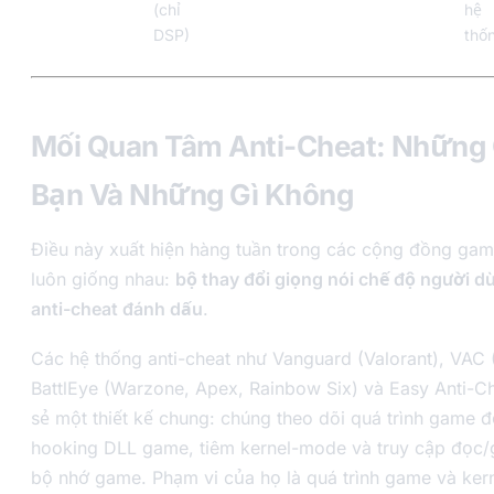
(chỉ
hệ
DSP)
thố
Mối Quan Tâm Anti-Cheat: Những
Bạn Và Những Gì Không
Điều này xuất hiện hàng tuần trong các cộng đồng game
luôn giống nhau:
bộ thay đổi giọng nói chế độ người 
anti-cheat đánh dấu
.
Các hệ thống anti-cheat như Vanguard (Valorant), VAC
BattlEye (Warzone, Apex, Rainbow Six) và Easy Anti-Che
sẻ một thiết kế chung: chúng theo dõi quá trình game đ
hooking DLL game, tiêm kernel-mode và truy cập đọc/
bộ nhớ game. Phạm vi của họ là quá trình game và kern