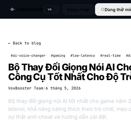
voxbooster
Đăng nhập
Dùng thử mi
VN
← Back to blog
#ai-voice-changer
#gaming
#low-latency
#real-time
#d
Bộ Thay Đổi Giọng Nói AI Cho
Công Cụ Tốt Nhất Cho Độ Tr
VoxBooster Team
·
6 tháng 5, 2026
Bộ thay đổi giọng nói AI tốt nhất cho game năm 
latensi, khả năng tương thích theo trò chơi, mẹo
sự thật anti-cheat và hướng dẫn cài đặt.