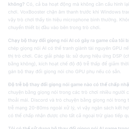
không?
Có, cả ba hoạt động mà không cần cấu hình lại
chơi. VoxBooster chặn âm thanh trước khi Windows trao
vậy trò chơi thấy tín hiệu microphone bình thường. Khôn
chuyển thiết bị đầu vào bên trong trò chơi.
Chạy bộ thay đổi giọng nói AI có gây ra game của tôi b
chép giọng nói AI có thể tranh giành tài nguyên GPU n
thị trò chơi. Các giải pháp là: sử dụng hiệu ứng DSP (c
bằng không), kích hoạt chế độ độ trễ thấp để giảm thờ
gán bộ thay đổi giọng nói cho GPU phụ nếu có sẵn.
Độ trễ bộ thay đổi giọng nói game nào có thể chấp nh
chuyện bằng giọng nói trong các trò chơi nhiều người c
thoải mái. Discord và trò chuyện bằng giọng nói trong 
trễ mạng 20-80ms ngoài xử lý, vì vậy ngân sách kết h
có thể chấp nhận được cho tất cả ngoại trừ giao tiếp q
Tôi có thể sử dụng bộ thay đổi giọng nói AI game tron