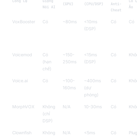
Công Cụ
Giọng
Có 
(GPU)
(CPU/DSP)
Anti-
Nói AI
Ảo
Cheat
VoxBooster
Có
~80ms
<10ms
Có
Có
(DSP)
Voicemod
Có
~150-
<15ms
Có
Khô
(hạn
250ms
(DSP)
chế)
Voice.ai
Có
~100-
~400ms
Có
Khô
160ms
(dự
phòng)
MorphVOX
Không
N/A
10-30ms
Có
Khô
(chỉ
DSP)
Clownfish
Không
N/A
<5ms
Có
Plug