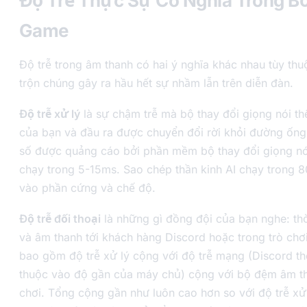
Độ Trễ Thực Sự Có Nghĩa Trong B
Game
Độ trễ trong âm thanh có hai ý nghĩa khác nhau tùy th
trộn chúng gây ra hầu hết sự nhầm lẫn trên diễn đàn.
Độ trễ xử lý
là sự chậm trễ mà bộ thay đổi giọng nói t
của bạn và đầu ra được chuyển đổi rời khỏi đường ống
số được quảng cáo bởi phần mềm bộ thay đổi giọng nó
chạy trong 5-15ms. Sao chép thần kinh AI chạy trong 
vào phần cứng và chế độ.
Độ trễ đối thoại
là những gì đồng đội của bạn nghe: thờ
và âm thanh tới khách hàng Discord hoặc trong trò chơ
bao gồm độ trễ xử lý cộng với độ trễ mạng (Discord 
thuộc vào độ gần của máy chủ) cộng với bộ đệm âm th
chơi. Tổng cộng gần như luôn cao hơn so với độ trễ xử