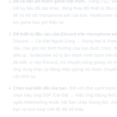
Để cài đặt âm thanh game một mình.
Trong CS2, Valo
bất kỳ tiêu đề nào khác, đừng thay đổi thiết bị đầu
để nó trỏ tới microphone asli của bạn. VoxBooster ch
khi game bao giờ thấy nó.
Để thiết bị đầu vào của Discord trên microphone asl
Discord → Cài Đặt Người Dùng → Giọng Nói & Video
Vào, hãy giữ mic bình thường của bạn được chọn, đ
điều gì. VoxBooster xử lý âm thanh minh bạch trên 
đã biết, vì vậy Discord, trò chuyện bằng giọng nói t
ứng dụng khác tự động nhận giọng nói được chuyể
cấu hình lại.
Chọn loại biến đổi của bạn.
Đối với chơi cạnh tranh
chọn hiệu ứng DSP (Cài Đặt → Hiệu Ứng Giọng Nói)
ngẫu nhiên/tường thuật: bật Sao chép Giọng Nói, ch
bạn và kích hoạt chế độ độ trễ thấp.