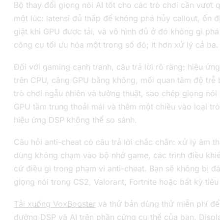
Bộ thay đổi giọng nói AI tốt cho các trò chơi cần vượt
một lúc: latensi đủ thấp để không phá hủy callout, ổn 
giật khi GPU được tải, và vô hình đủ ở đó không gì phá
công cụ tối ưu hóa một trong số đó; ít hơn xử lý cả ba.
Đối với gaming cạnh tranh, câu trả lời rõ ràng: hiệu ứ
trên CPU, căng GPU bằng không, mối quan tâm độ trễ 
trò chơi ngẫu nhiên và tường thuật, sao chép giọng nói
GPU tầm trung thoải mái và thêm một chiều vào loại t
hiệu ứng DSP không thể so sánh.
Câu hỏi anti-cheat có câu trả lời chắc chắn: xử lý âm 
dùng không chạm vào bộ nhớ game, các trình điều khiể
cứ điều gì trong phạm vi anti-cheat. Bạn sẽ không bị đá
giọng nói trong CS2, Valorant, Fortnite hoặc bất kỳ tiê
Tải xuống VoxBooster
và thử bản dùng thử miễn phí để
đường DSP và AI trên phần cứng cụ thể của bạn. Displ