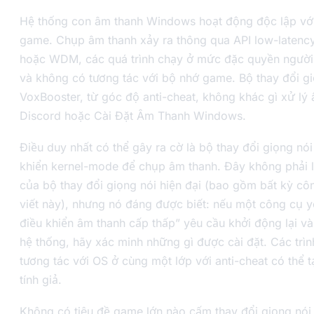
Hệ thống con âm thanh Windows hoạt động độc lập với
game. Chụp âm thanh xảy ra thông qua API low-latency
hoặc WDM, các quá trình chạy ở mức đặc quyền người
và không có tương tác với bộ nhớ game. Bộ thay đổi g
VoxBooster, từ góc độ anti-cheat, không khác gì xử lý
Discord hoặc Cài Đặt Âm Thanh Windows.
Điều duy nhất có thể gây ra cờ là bộ thay đổi giọng nói 
khiển kernel-mode để chụp âm thanh. Đây không phải 
của bộ thay đổi giọng nói hiện đại (bao gồm bất kỳ cô
viết này), nhưng nó đáng được biết: nếu một công cụ yê
điều khiển âm thanh cấp thấp” yêu cầu khởi động lại v
hệ thống, hãy xác minh những gì được cài đặt. Các trìn
tương tác với OS ở cùng một lớp với anti-cheat có thể 
tính giả.
Không có tiêu đề game lớn nào cấm thay đổi giọng nói