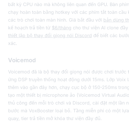
bất kỳ CPU nào mà không liên quan đến GPU. Bàn phí
chạy hoàn toàn bằng hotkey với các phím tắt toàn cầu 
các trò chơi toàn màn hình. Giá bắt đầu với
bản dùng t
kế hoạch trả tiền từ
$6/tháng
cho thư viện AI clone đầ
thiết lập bộ thay đổi giọng nói Discord
để biết các bước
xác.
Voicemod
Voicemod đã là bộ thay đổi giọng nói được chơi trước t
ứng DSP truyền thống hoạt động dưới 15ms. Lớp Voix 
thêm vào gần đây hơn, chạy cục bộ ở 150-250ms trong 
tạo một thiết bị microphone ảo (Voicemod Virtual Audi
thủ công đến mỗi trò chơi và Discord, cài đặt một lần 
bước mà VoxBooster loại bỏ. Tầng miễn phí có một lựa
quay, tier trả tiền mở khóa thư viện đầy đủ.