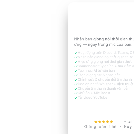
DÙNG THỬ MIỄN PHÍ 3 NGÀY
Hãy nghe như
phiên
mà cuộc gọi cần.
Nhân bản giọng nói thời gian t
ứng — ngay trong mic của bạn.
Hoạt động trên Discord, Teams, 
Nhân bản giọng nói thời gian thực
Hiệu ứng giọng nói thời gian thực
Soundboard tùy chỉnh + tìm kiếm 
Tạo nhạc AI từ văn bản
Tách giọng hát & nhạc nền
Chỉnh sửa & chuyển đổi âm thanh
Đọc chính tả Whisper + dịch thuật
Chuyển âm thanh thành văn bản
Khử ồn + Mic Boost
Tải video YouTube
Dùng thử miễn p
4.9
· 2.40
Không cần thẻ · Hủy