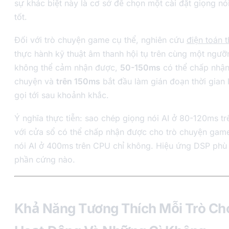
sự khác biệt này là cơ sở để chọn một cài đặt giọng nói
tốt.
Đối với trò chuyện game cụ thể, nghiên cứu
điện toán t
thực hành kỹ thuật âm thanh hội tụ trên cùng một ngư
không thể cảm nhận được,
50-150ms
có thể chấp nhận
chuyện và
trên 150ms
bắt đầu làm gián đoạn thời gian l
gọi tới sau khoảnh khắc.
Ý nghĩa thực tiễn: sao chép giọng nói AI ở 80-120ms t
với cửa sổ có thể chấp nhận được cho trò chuyện gam
nói AI ở 400ms trên CPU chỉ không. Hiệu ứng DSP phù
phần cứng nào.
Khả Năng Tương Thích Mỗi Trò Ch