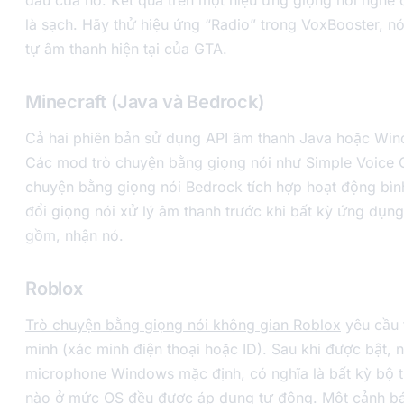
đầu của nó. Kết quả trên một hiệu ứng giọng nói nghe
là sạch. Hãy thử hiệu ứng “Radio” trong VoxBooster, nó
tự âm thanh hiện tại của GTA.
Minecraft (Java và Bedrock)
Cả hai phiên bản sử dụng API âm thanh Java hoặc Wi
Các mod trò chuyện bằng giọng nói như Simple Voice C
chuyện bằng giọng nói Bedrock tích hợp hoạt động bìn
đổi giọng nói xử lý âm thanh trước khi bất kỳ ứng dụng
gồm, nhận nó.
Roblox
Trò chuyện bằng giọng nói không gian Roblox
yêu cầu 
minh (xác minh điện thoại hoặc ID). Sau khi được bật,
microphone Windows mặc định, có nghĩa là bất kỳ bộ t
nào ở mức OS đều được áp dụng tự động. Một cảnh bá