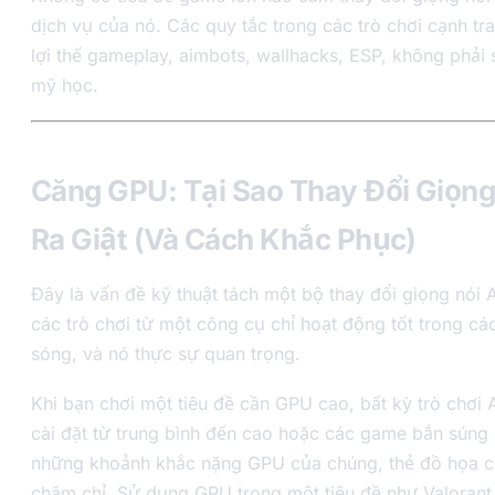
dịch vụ của nó. Các quy tắc trong các trò chơi cạnh t
lợi thế gameplay, aimbots, wallhacks, ESP, không phải
mỹ học.
Căng GPU: Tại Sao Thay Đổi Giọng
Ra Giật (Và Cách Khắc Phục)
Đây là vấn đề kỹ thuật tách một bộ thay đổi giọng nói 
các trò chơi từ một công cụ chỉ hoạt động tốt trong c
sóng, và nó thực sự quan trọng.
Khi bạn chơi một tiêu đề cần GPU cao, bất kỳ trò chơi 
cài đặt từ trung bình đến cao hoặc các game bắn súng 
những khoảnh khắc nặng GPU của chúng, thẻ đồ họa c
chăm chỉ. Sử dụng GPU trong một tiêu đề như Valorant