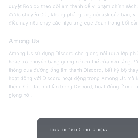
duyệt Roblox theo dõi âm thanh để vi phạm chính sách,
được chuyển đổi, không phải giọng nói asli của bạn, vì
điều này nếu chạy các hiệu ứng cực đoan trong bối cả
Among Us
Among Us sử dụng Discord cho giọng nói (qua lớp phủ
hoặc trò chuyện bằng giọng nói cụ thể của nền tảng. V
thông qua đường ống âm thanh Discord, bất kỳ bộ thay
hoạt động với Discord hoạt động trong Among Us mà k
thêm. Cài đặt một lần trong Discord, hoạt động ở mọi n
giọng nói.
DÙNG THỬ MIỄN PHÍ 3 NGÀY