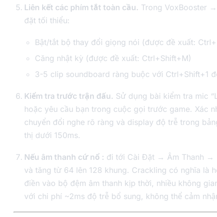
Liên kết các phím tắt toàn cầu.
Trong VoxBooster → 
đặt tối thiểu:
Bật/tắt bộ thay đổi giọng nói (được đề xuất: Ctrl+
Căng nhật kỳ (được đề xuất: Ctrl+Shift+M)
3-5 clip soundboard ràng buộc với Ctrl+Shift+1 đ
Kiểm tra trước trận đấu.
Sử dụng bài kiểm tra mic “
hoặc yêu cầu bạn trong cuộc gọi trước game. Xác n
chuyển đổi nghe rõ ràng và display độ trễ trong bả
thị dưới 150ms.
Nếu âm thanh cứ nổ :
đi tới Cài Đặt → Âm Thanh →
và tăng từ 64 lên 128 khung. Crackling có nghĩa là 
điền vào bộ đệm âm thanh kịp thời, nhiều không gia
với chi phí ~2ms độ trễ bổ sung, không thể cảm nhậ