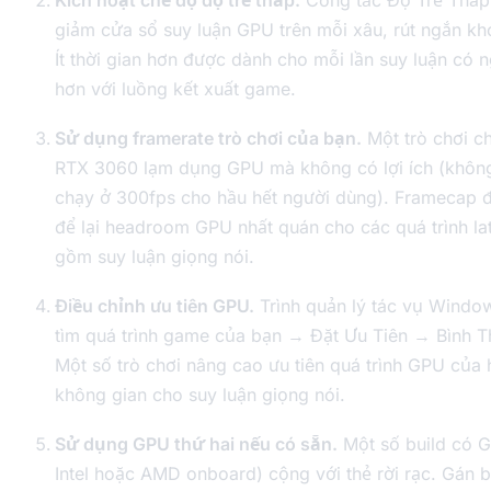
Kích hoạt chế độ độ trễ thấp.
Công tắc Độ Trễ Thấp
giảm cửa sổ suy luận GPU trên mỗi xâu, rút ngắn kh
Ít thời gian hơn được dành cho mỗi lần suy luận có n
hơn với luồng kết xuất game.
Sử dụng framerate trò chơi của bạn.
Một trò chơi c
RTX 3060 lạm dụng GPU mà không có lợi ích (khôn
chạy ở 300fps cho hầu hết người dùng). Framecap 
để lại headroom GPU nhất quán cho các quá trình la
gồm suy luận giọng nói.
Điều chỉnh ưu tiên GPU.
Trình quản lý tác vụ Windo
tìm quá trình game của bạn → Đặt Ưu Tiên → Bình T
Một số trò chơi nâng cao ưu tiên quá trình GPU của 
không gian cho suy luận giọng nói.
Sử dụng GPU thứ hai nếu có sẵn.
Một số build có G
Intel hoặc AMD onboard) cộng với thẻ rời rạc. Gán b