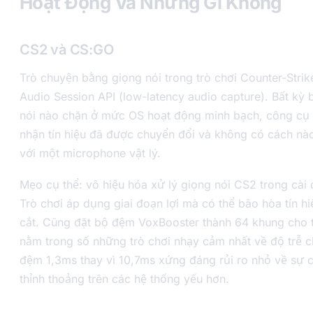
Hoạt Động Và Những Gì Không
CS2 và CS:GO
Trò chuyện bằng giọng nói trong trò chơi Counter-Str
Audio Session API (low-latency audio capture). Bất kỳ 
nói nào chặn ở mức OS hoạt động minh bạch, công cụ 
nhận tín hiệu đã được chuyển đổi và không có cách nà
với một microphone vật lý.
Mẹo cụ thể: vô hiệu hóa xử lý giọng nói CS2 trong cài
Trò chơi áp dụng giai đoạn lợi mà có thể bão hòa tín hi
cắt. Cũng đặt bộ đệm VoxBooster thành 64 khung cho t
nằm trong số những trò chơi nhạy cảm nhất về độ trễ c
đệm 1,3ms thay vì 10,7ms xứng đáng rủi ro nhỏ về sự 
thỉnh thoảng trên các hệ thống yếu hơn.