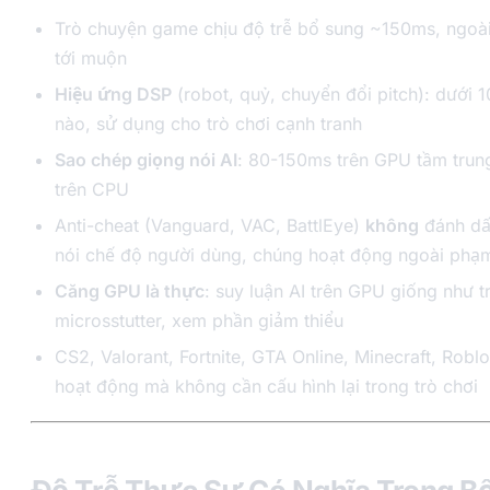
Trò chuyện game chịu độ trễ bổ sung ~150ms, ngoài
tới muộn
Hiệu ứng DSP
(robot, quỷ, chuyển đổi pitch): dưới 
nào, sử dụng cho trò chơi cạnh tranh
Sao chép giọng nói AI
: 80-150ms trên GPU tầm trun
trên CPU
Anti-cheat (Vanguard, VAC, BattlEye)
không
đánh dấ
nói chế độ người dùng, chúng hoạt động ngoài phạm 
Căng GPU là thực
: suy luận AI trên GPU giống như t
microsstutter, xem phần giảm thiểu
CS2, Valorant, Fortnite, GTA Online, Minecraft, Ro
hoạt động mà không cần cấu hình lại trong trò chơi