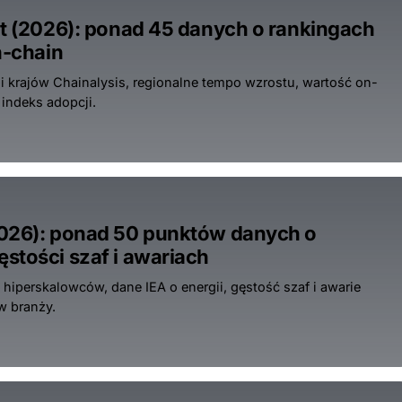
ut (2026): ponad 45 danych o rankingach
n-chain
gi krajów Chainalysis, regionalne tempo wzrostu, wartość on-
indeks adopcji.
2026): ponad 50 punktów danych o
stości szaf i awariach
hiperskalowców, dane IEA o energii, gęstość szaf i awarie
w branży.