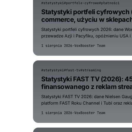
#statystyki
#portfele-cyfrowe
#płatności
Statystyki portfeli cyfrowych
commerce, użyciu w sklepach
Statystyki portfeli cyfrowych 2026: dane W
przewadze Azji i Pacyfiku, opóźnieniu USA i
1 sierpnia 2026
·
VoxBooster Team
#statystyki
#fast-tv
#streaming
Statystyki FAST TV (2026): 4
finansowanego z reklam str
Statystyki FAST TV 2026: dane Nielsen Gaug
platform FAST Roku Channel i Tubi oraz rek
1 sierpnia 2026
·
VoxBooster Team