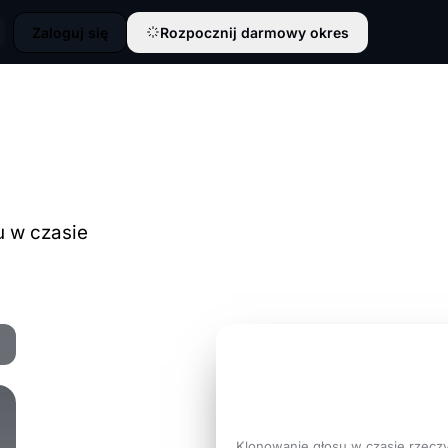
Zaloguj się
Rozpocznij darmowy okres
u w czasie
3 DNI ZA DARMO
Brzmij jak
wersja sie
której potrzebuje ro
Klonowanie głosu w czasie rzecz