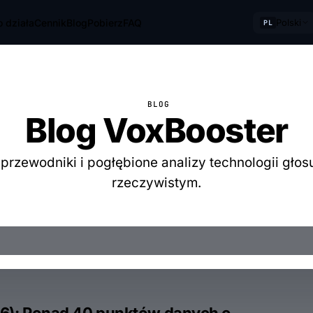
o działa
Cennik
Blog
Pobierz
FAQ
Polski
PL
BLOG
Blog VoxBooster
, przewodniki i pogłębione analizy technologii głos
rzeczywistym.