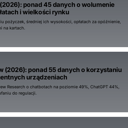
r (2026): ponad 45 danych o wolumenie
atach i wielkości rynku
iu pożyczek, średniej ich wysokości, opłatach za opóźnienie,
 na kartach.
w (2026): ponad 55 danych o korzystaniu
ligentnych urządzeniach
 Pew Research o chatbotach na poziomie 49%, ChatGPT 44%,
faniu do regulacji.