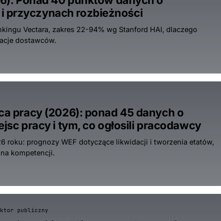
026): Ponad 40 punktów danych o
i przyczynach rozbieżności
ankingu Vectara, zakres 22-94% wg Stanford HAI, dlaczego
racje dostawców.
sca pracy (2026): ponad 45 danych o
ejsc pracy i tym, co ogłosili pracodawcy
6 roku: prognozy WEF dotyczące likwidacji i tworzenia etatów,
ana kompetencji.
ktor publiczny