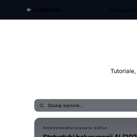
voxbooster
Funkcje
Jak t
Tutoriale
#statystyki
#halucynacje-ai
#llm