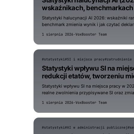
Statystyki halucynacji AI (2
wskaźnikach, benchmarkach 
Statystyki halucynacji AI 2026: wskaźniki r
benchmark zmienia wynik i jak czytać dekla
1 sierpnia 2026
·
VoxBooster Team
#statystyki
#SI i miejsca pracy
#zatrudnienie
Statystyki wpływu SI na miej
redukcji etatów, tworzeniu mi
Statystyki wpływu SI na miejsca pracy w 202
realne zwolnienia przypisywane SI oraz zmi
1 sierpnia 2026
·
VoxBooster Team
#statystyki
#AI w administracji publicznej
#se