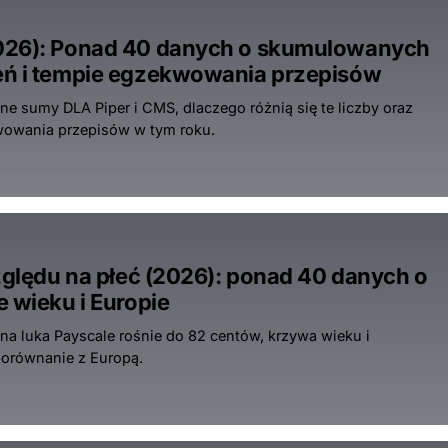
2026): Ponad 40 danych o skumulowanych
eń i tempie egzekwowania przepisów
 sumy DLA Piper i CMS, dlaczego różnią się te liczby oraz
owania przepisów w tym roku.
względu na płeć (2026): ponad 40 danych o
 wieku i Europie
na luka Payscale rośnie do 82 centów, krzywa wieku i
porównanie z Europą.