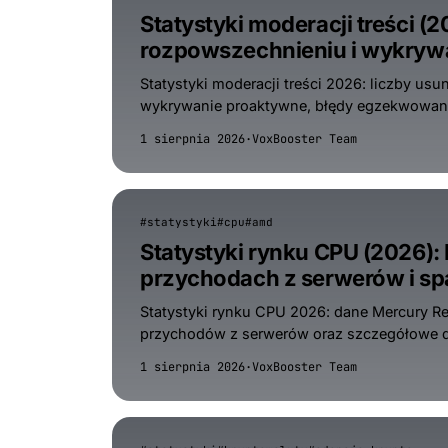
Statystyki moderacji treści (
rozpowszechnieniu i wykry
Statystyki moderacji treści 2026: liczby us
wykrywanie proaktywne, błędy egzekwowania
1 sierpnia 2026
·
VoxBooster Team
#statystyki
#cpu
#amd
Statystyki rynku CPU (2026):
przychodach z serwerów i s
Statystyki rynku CPU 2026: dane Mercury R
przychodów z serwerów oraz szczegółowe d
1 sierpnia 2026
·
VoxBooster Team