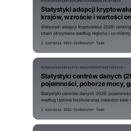
#statystyki
#kryptowaluty
#adopcja-krypto
Statystyki adopcji kryptowal
krajów, wzroście i wartości o
Statystyki adopcji kryptowalut 2026: rankin
chain otrzymana według regionu i co mierzy 
1 sierpnia 2026
·
VoxBooster Team
#statystyki
#centra-danych
#infrastruktura
Statystyki centrów danych (
pojemności, poborze mocy, gę
Statystyki centrów danych 2026: pojemność 
według Uptime Institute oraz niedobór kadr 
1 sierpnia 2026
·
VoxBooster Team