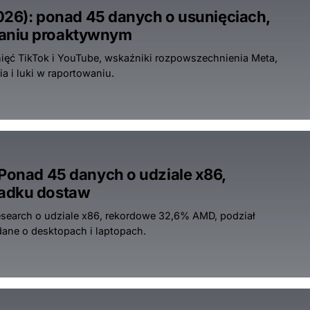
2026): ponad 45 danych o usunięciach,
waniu proaktywnym
unięć TikTok i YouTube, wskaźniki rozpowszechnienia Meta,
 i luki w raportowaniu.
 Ponad 45 danych o udziale x86,
padku dostaw
esearch o udziale x86, rekordowe 32,6% AMD, podział
ane o desktopach i laptopach.