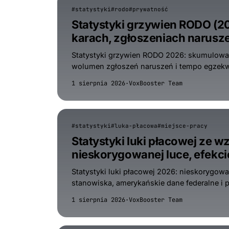
#statystyki
#rodo
#prywatność
Statystyki grzywien RODO (
karach, zgłoszeniach narusz
Statystyki grzywien RODO 2026: skumulowane
wolumen zgłoszeń naruszeń i tempo egzekw
1 sierpnia 2026
·
VoxBooster Team
#statystyki
#luka-płacowa
#miejsce-pracy
Statystyki luki płacowej ze 
nieskorygowanej luce, efekcie
Statystyki luki płacowej 2026: nieskorygowa
stanowiska, amerykańskie dane federalne i 
1 sierpnia 2026
·
VoxBooster Team