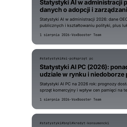
Statystyki AI w administracji
danych o adopcji i zarządzan
Statystyki AI w administracji 2026: dane O
publicznych i kształtowaniu polityki, plus l
1 sierpnia 2026
·
VoxBooster Team
#statystyki
#ai-pc
#sprzęt pc
Statystyki AI PC (2026): po
udziale w rynku i niedoborze
Statystyki AI PC na 2026 rok: prognozy dosta
sprzęt komercyjny i wpływ cen pamięci na te
1 sierpnia 2026
·
VoxBooster Team
#statystyki
#bnpl
#kredyt-konsumencki