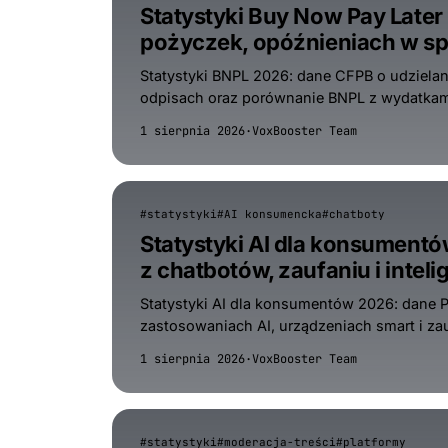
Statystyki Buy Now Pay Late
pożyczek, opóźnieniach w spł
Statystyki BNPL 2026: dane CFPB o udzielan
odpisach oraz porównanie BNPL z wydatkami
1 sierpnia 2026
·
VoxBooster Team
#statystyki
#AI konsumencka
#chatboty
Statystyki AI dla konsumentó
z chatbotów, zaufaniu i inte
Statystyki AI dla konsumentów 2026: dane
zastosowaniach AI, urządzeniach smart i zau
1 sierpnia 2026
·
VoxBooster Team
#statystyki
#moderacja-treści
#platformy