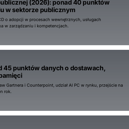
 publicznej (2026): ponad 40 punktów
iu w sektorze publicznym
ECD o adopcji w procesach wewnętrznych, usługach
uka w zarządzaniu i kompetencjach.
nad 45 punktów danych o dostawach,
 pamięci
w Gartnera i Counterpoint, udział AI PC w rynku, przejście na
n rok.