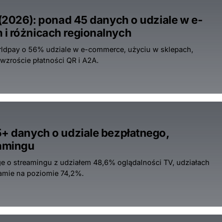
 (2026): ponad 45 danych o udziale w e-
 i różnicach regionalnych
orldpay o 56% udziale w e-commerce, użyciu w sklepach,
 wzroście płatności QR i A2A.
5+ danych o udziale bezpłatnego,
eamingu
e o streamingu z udziałem 48,6% oglądalności TV, udziałach
lamie na poziomie 74,2%.